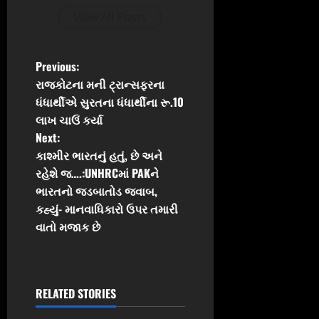
View All Posts
P
Previous:
રાજકોટના મની ટ્રાન્સફરના
o
ધંધાર્થીએ સુરતના ધંધાર્થીના રૂ.10
લાખ ચાઉં કર્યા
s
Next:
t
કાશ્મીર ભારતનું હતું, છે અને
રહેશે જ….:UNHRCમાં PAKને
n
ભારતનો જડબાતોડ જવાબ,
કહ્યું- માનવાધિકારો ઉપર તમારી
a
વાતો મજાક છે
v
i
RELATED STORIES
g