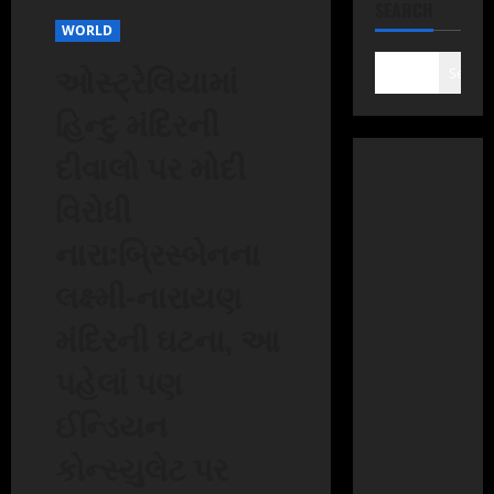
SEARCH
WORLD
ઓસ્ટ્રેલિયામાં
Search
હિન્દુ મંદિરની
દીવાલો પર મોદી
વિરોધી
નારા:બ્રિસ્બેનના
લક્ષ્મી-નારાયણ
મંદિરની ઘટના, આ
પહેલાં પણ
ઈન્ડિયન
કોન્સ્યુલેટ પર