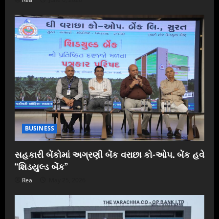
BUSINESS
સહકારી બેંકોમાં અગ્રણી બેંક વરાછા કો-ઓપ. બેંક હવે
“શિડયુલ્ડ બેંક”
Real
May 25, 2026