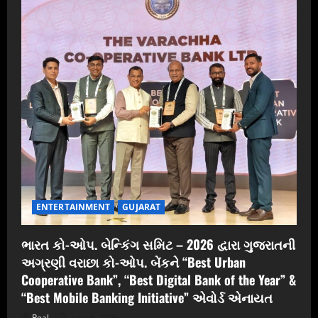
ENTERTAINMENT
GUJARAT
ભારત કો-ઓપ. બેન્કિંગ સમિટ – 2026 દ્વારા ગુજરાતની
અગ્રણી વરાછા કો-ઓપ. બેંકને “Best Urban
Cooperative Bank”, “Best Digital Bank of the Year” &
“Best Mobile Banking Initiative” એવોર્ડ એનાયત
Real
June 6, 2026