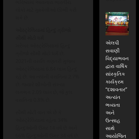
ભવિષ્યમાં આવનારા ભારતીય
લોકો માટે મુશ્કેલીઓ ઊભી કરી
શકે છે.
ઓસ્ટ્રેલિયામાં હિન્દુ ત્રીજો
સૌથી મોટો ધર્મ
એલપી
ખરેખર ઓસ્ટ્રેલિયામાં હિન્દુ
સવાણી
ત્રીજો સૌથી મોટો ધર્મ છે.
વિદ્યાભવન
2021ની વસતિ ગણતરી મુજબ
દ્વારા વાર્ષિક
ઓસ્ટ્રેલિયામાં 6.84 લાખ હિન્દુ
સાંસ્કૃતિક
રહે છે. આ ત્યાંની વસતિના 2.7%
કાર્યક્રમ
છે. જ્યારે શીખોની સંખ્યા
“દશાવતાર”
લગભગ 2.09 લાખ છે, જે કુલ
અત્યંત
વસતિના 0.8% છે.
ભવ્યતા
સૌથી મોટી વાત એ છે કે
અને
ઓસ્ટ્રેલિયામાં રહેતા 34%
ઉત્સાહ
હિન્દુઓની ઉંમર 14 વર્ષ છે અને
સાથે
66% હિન્દુઓની ઉંમર 34 વર્ષ છે.
આયોજિત