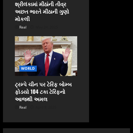
શ્રીલંકામાં મીઠાંની તીવ્ર
અછત ભારતે મીઠાની ગુણો
મોકલી
Real
May 24, 2025
WORLD
ટ્રમ્પે ચીન પર ટેરિફ બોમ્બ
ફોડયો 104 ટકા ટેરિફનો
આજથી અમલ
Real
April 9, 2025