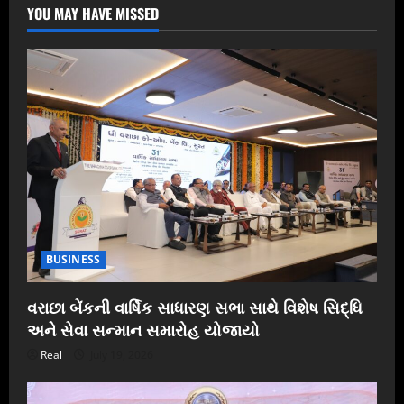
YOU MAY HAVE MISSED
BUSINESS
વરાછા બેંકની વાર્ષિક સાધારણ સભા સાથે વિશેષ સિદ્ધિ
અને સેવા સન્માન સમારોહ યોજાયો
Real
July 19, 2026