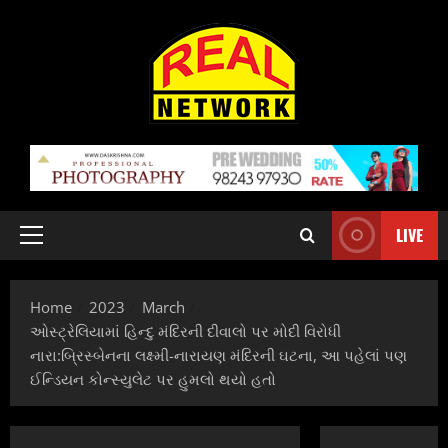
Skip
to
content
LIVE
Primary
Menu
Home
2023
March
ઓસ્ટ્રેલિયામાં હિન્દુ મંદિરની દીવાલો પર મોદી વિરોધી
નારા:બ્રિસ્બેનના લક્ષ્મી-નારાયણ મંદિરની ઘટના, આ પહેલાં પણ
ઈન્ડિયન કોન્સ્યુલેટ પર હુમલો થયો હતો