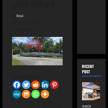
હુમલો થયો હતો
Real
March 4, 2023
1 minute read
RECENT
POST
Spread the love
બ્રિસ્બેનના લક્ષ્મી-નારાયણ
વરાછા
મંદિરની તસવીર છે, જેમાં દીવાલો