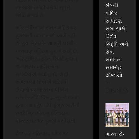
બેંકની
પર લખેલાં મોદીવિરોધી સૂત્રો
વાર્ષિક
જોવા મળ્યાં છે.
સાધારણ
ઓસ્ટ્રેલિયામાં સતત મંદિરો પર
સભા સાથે
હુમલાની ઘટના સામે આવી રહી
વિશેષ
છે. હવે બ્રિસ્બેનમાં શ્રી લક્ષ્મી-
સિદ્ધિ અને
નારાયણ મંદિરમાં હુમલો થયો છે.
સેવા
ઓસ્ટ્રેલિયા ટુડેના રિપોર્ટ મુજબ,
સન્માન
આ પ્રહાર ખાલિસ્તાન
સમારોહ
સમર્થકોએ કર્યો હતો. અહીં
યોજાયો
અજાણ્યા લોકોએ મંદિરની
In
દીવાલો પર ભારતના પીએમ
BUSINESS
નરેન્દ્ર મોદી વિરુદ્ધ સૂત્રો લખ્યા
હતા. આ પહેલાં 21 ફેબ્રુઆરીની
રાત્રે બ્રિસ્બેનમાં ઈન્ડિયન
કોન્સ્યુલેટ પર હુમલો કર્યો હતો.
છેલ્લા 2 મહિનામાં મંદિર પર
ભારત કો-