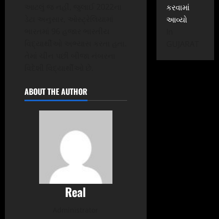
આટલું જ નહીં, જુલાઈ 2022ના
કરવામાં
ડેટા અનુસાર, ઓસ્ટ્રેલિયામાં
આવ્યો
ભારતમાં 96 હજાર ભારતીય
In
વિદ્યાર્થીઓ અભ્યાસ કરતા હતા.
GUJARAT
તેમાં ચીન પછી બીજા નંબરના
વિદેશી વિદ્યાર્થીઓ છે.
ABOUT THE AUTHOR
Real
Administrator