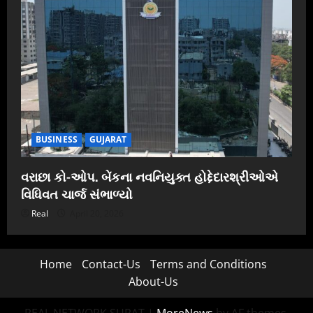
BUSINESS
GUJARAT
વરાછા કો-ઓપ. બેંકના નવનિયુક્ત હોદ્દેદારશ્રીઓએ
વિધિવત ચાર્જ સંભાળ્યો
Real
April 20, 2026
Home
Contact-Us
Terms and Conditions
About-Us
REAL NETWORK SURAT
|
MoreNews
by AF themes.