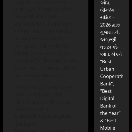
પ્રહારની આ ચોથી ઘટના છે.
ઓપ.
સૌથી પહેલા 12 જાન્યુઆરીએ
બેન્કિંગ
મેલબર્નમાં બીએપીએસ
સમિટ –
સ્વામિનારાયણ મંદિરની દીવાલો
2026 દ્વારા
પર ભારત વિરુદ્ધ નારા લખવામાં
ગુજરાતની
આવ્યા હતા. ત્યાર બાદ 18
અગ્રણી
જાન્યુઆરીએ મેલબર્નમાં શિવ
વરાછા કો-
મંદિરમાં તોડફોડ કરી હતી. 23
ઓપ. બેંકને
જાન્યુઆરીએ મેલબર્નમાં આવેલા
“Best
ઈસ્કોન મંદિરમાં પણ ભારતવિરોધી
Urban
નારા લખવામાં આવ્યા હતા.
Cooperative
Bank”,
ઓસ્ટ્રેલિયા ટુડે વેબસાઈટ પરથી
“Best
લેવામાં આવેલો ફોટો, જેમાં
Digital
મંદિરની બાઉન્ડરી વોલ પર નારા
Bank of
લખેલા જોવા મળે છે.
the Year”
ખાલિસ્તાની ઝંડો કોન્સ્યુલેટમાં
& “Best
ફેંક્યો હતો
Mobile
રિપોર્ટ મુજબ, 21 ફેબ્રુઆરીની