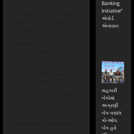
Banking
રાત્રે કેટલાક ખાલિસ્તાની
Initiative”
સમર્થકોએ કોન્સ્યુલેટ પર હુમલો
એવોર્ડ
કર્યો અને અહીં ખાલિસ્તાની ઝંડો
એનાયત
ફેંક્યા હતો. 22 ફેબ્રુઆરીની
In
સવારે જ્યારે કાઉન્સિલ
ENTERTAINME
અર્ચનાસિંહ જ્યારે અહીં
GUJARAT
પહોંચ્યાં તો તેમણે ઝંડો જોયો
હતો. અર્ચનાએ તરત જ આ
મામલે ક્વિસલેન્ડ પોલીસને જાણ
કરી હતી. પોલીસે ઘટનાસ્થળે
પહોંચીને ઝંડો જપ્ત કર્યો હતો.
સહકારી
બ્રિસ્બેનમાં ભારતીય કોન્સ્યુલેટ
બેંકોમાં
સ્વાન રોડ પર આવેલું છે. આ
અગ્રણી
વિસ્તાર બ્રિસ્બેનનો સબઅર્બન
બેંક વરાછા
છે.
કો-ઓપ.
હિન્દુઓને સતર્ક રહેવાની જરૂર
બેંક હવે
ઓસ્ટ્રેલિયા એસોસિયેશન ઓફ