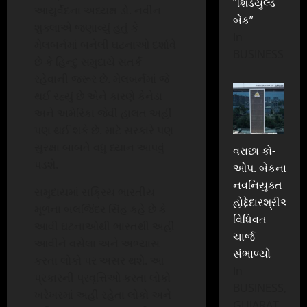
“શિડયુલ્ડ
આયુર્વેદના અધ્યક્ષ ડો. નવીન
બેંક”
શુક્લાએ જણાવ્યું હતું કે
In
મેલબર્નમાં બનેલી ઘટનાઓ દર્શાવે
BUSINESS
છે કે હિન્દુ સમુદાયે સતર્ક
રહેવાની જરૂર છે. મેલબર્નમાં જે
થઈ રહ્યું છે એને કારણે કેનેડા
અને અમેરિકા જેવી હાલત અહીં
પણ થઈ શકે છે. માટે સરકારે પણ
સુરક્ષા બાબતે વધુ ધ્યાન આપવું
વરાછા કો-
પડશે.
ઓપ. બેંકના
નવનિયુક્ત
સમુદાયમાં સક્રિય ભારતીય
હોદ્દેદારશ્રીઓએ
મૂળના બલજિંદર સિંહ કહે છે કે
વિધિવત
આવી ઘટનાઓથી ભારતથી અહીં
ચાર્જ
આવીને વસેલા અને અભ્યાસ
સંભાળ્યો
કરતા લોકો પર અસર થશે. આ
In
પ્રકારની પ્રવૃત્તિઓ કરતા લોકો
BUSINESS,
ખરેખરમાં અહીં રહેતા લોકો અને
GUJARAT