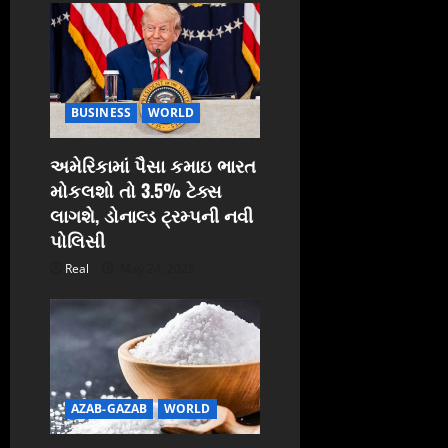
a
t
i
BUSINESS
WORLD
o
અમેરિકામાં પૈસા કમાઇ ભારત
n
મોકલશો તો 3.5% ટેક્સ
લાગશે, ડોનાલ્ડ ટ્રમ્પની નવી
પોલિસી
Real
May 24, 2025
AZAB-GAZAB
WORLD