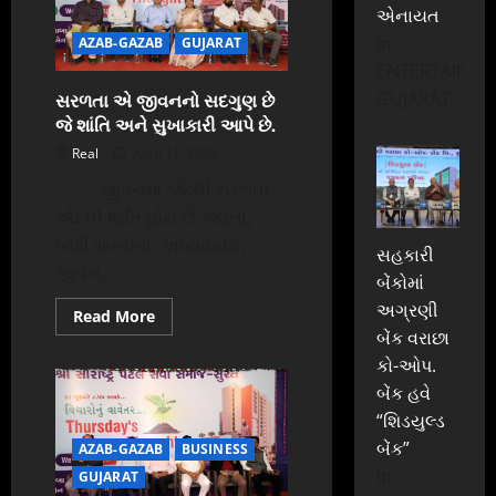
ઘૂંટણમાં
એનાયત
વાગી
ગોળી,
In
AZAB-GAZAB
GUJARAT
ઘાયલ
થતાં
ENTERTAINME
આઇસીયુમાં
સરળતા એ જીવનનો સદગુણ છે
GUJARAT
ભરતી
જે શાંતિ અને સુખાકારી આપે છે.
Real
April 11, 2024
જીવનમાં જેટલી સરળતા
એટલી શાંતિ હોય છે. જડતા,
ખોટી માન્યતા, અવ્યવહારુ,
સહકારી
જીવન...
બેંકોમાં
અગ્રણી
Read
Read More
more
બેંક વરાછા
about
સરળતા
કો-ઓપ.
એ
બેંક હવે
જીવનનો
સદગુણ
“શિડયુલ્ડ
છે
જે
બેંક”
AZAB-GAZAB
BUSINESS
શાંતિ
અને
In
GUJARAT
સુખાકારી