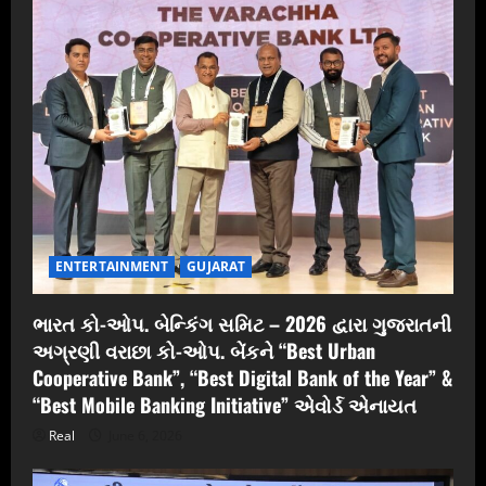
ENTERTAINMENT
GUJARAT
ભારત કો-ઓપ. બેન્કિંગ સમિટ – 2026 દ્વારા ગુજરાતની
અગ્રણી વરાછા કો-ઓપ. બેંકને “Best Urban
Cooperative Bank”, “Best Digital Bank of the Year” &
“Best Mobile Banking Initiative” એવોર્ડ એનાયત
Real
June 6, 2026