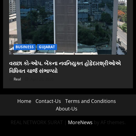
BUSINESS
GUJARAT
વરાછા કો-ઓપ. બેંકના નવનિયુક્ત હોદ્દેદારશ્રીઓએ
વિધિવત ચાર્જ સંભાળ્યો
Real
April 20, 2026
Home
Contact-Us
Terms and Conditions
About-Us
REAL NETWORK SURAT
|
MoreNews
by AF themes.