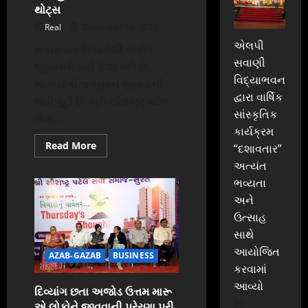
થોટ્સ
Real
December 14, 2023
એલપી
સકારત્મક વિચારોથી સાર્થક
સવાણી
જીવનની ખરી દિશા મળે છે.
વિદ્યાભવન
ભાગવદ્દગીતા જીવન જીવવાની
દ્વારા વાર્ષિક
જડીબુટ્ટી છે. શ્રી સૌરાષ્ટ્ર પટેલ
સાંસ્કૃતિક
સેવા...
કાર્યક્રમ
Read
Read More
“દશાવતાર”
more
about
અત્યંત
પૈસા,
ભવ્યતા
પદ
કે
અને
પ્રતિષ્ઠા
કરતા
ઉત્સાહ
ચારિત્ર
વધુ
સાથે
મુલ્યવાન
આયોજિત
છે.
AZAB-GAZAB
BUSINESS
–
કરવામાં
કાનજીભાઈ
ભાલાળા
આવ્યો
થર્સ-
દિવ્યાંગ છતા અજોડ ઉત્તમ મારૂ
ડે
In
એ લોકોને જીવવાની પ્રેરણા પૂરી