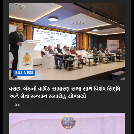
ફુટ
પર
પહોંચી
BUSINESS
વરાછા બેંકની વાર્ષિક સાધારણ સભા સાથે વિશેષ સિદ્ધિ
અને સેવા સન્માન સમારોહ યોજાયો
Real
July 19, 2026