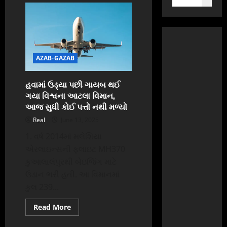
AZAB-GAZAB
હવામાં ઉડ્યા પછી ગાયબ થઈ
ગયા વિશ્વના આટલા વિમાન,
આજ સુધી કોઈ પત્તો નથી મળ્યો
Real
June 13, 2025
1. વર્ષ 2014માં મલેશિયા
એરલાઇન્સની ફ્લાઇટ MH370
કુઆલાલંપુરથી બેઇજિંગ માટે
ઉડાન ભરી હતી. આ વિમાનમાં
કુલ 239...
Read
Read More
more
about