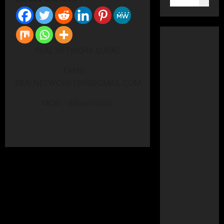
REAL NETWORK SURAT
EAMIL :-
REALNETWORK1999@GMAIL.COM
MOB :- 8866605666