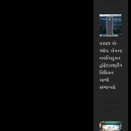
BUSINESS
વરાછા કો-
ઓપ. બેંકના
નવનિયુક્ત
હોદ્દેદારશ્રીઓએ
વિધિવત
ચાર્જ
સંભાળ્યો
In
BUSINESS,
GUJARAT