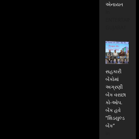
એનાયત
In
ENTERTAINME
GUJARAT
સહકારી
બેંકોમાં
અગ્રણી
બેંક વરાછા
કો-ઓપ.
બેંક હવે
“શિડયુલ્ડ
બેંક”
In