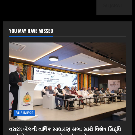
GUJARAT
YOU MAY HAVE MISSED
BUSINESS
વરાછા બેંકની વાર્ષિક સાધારણ સભા સાથે વિશેષ સિદ્ધિ