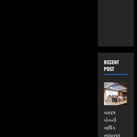
RECENT
POST
વરાછા
બેંકની
વાર્ષિક
સાધારણ