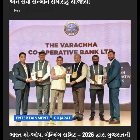
અને સેવા સન્માન સમારોહ યોજાયો
Real
July 19, 2026
ENTERTAINMENT
GUJARAT
ભારત કો-ઓપ. બેન્કિંગ સમિટ – 2026 દ્વારા ગુજરાતની