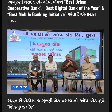
અગ્રણી વરાછા કો-ઓપ. બેંકને “Best Urban
Cooperative Bank”, “Best Digital Bank of the Year” &
“Best Mobile Banking Initiative” એવોર્ડ એનાયત
Real
June 6, 2026
BUSINESS
સહકારી બેંકોમાં અગ્રણી બેંક વરાછા કો-ઓપ. બેંક હવે
“શિડયુલ્ડ બેંક”