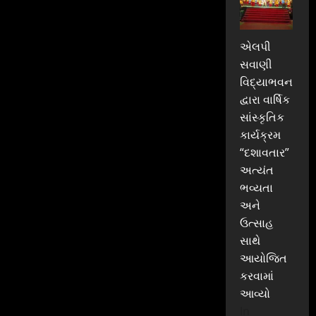
એલપી
સવાણી
વિદ્યાભવન
દ્વારા વાર્ષિક
સાંસ્કૃતિક
કાર્યક્રમ
“દશાવતાર”
અત્યંત
ભવ્યતા
અને
ઉત્સાહ
સાથે
આયોજિત
કરવામાં
આવ્યો
In