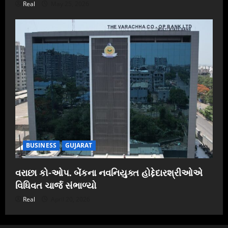
Real
May 25, 2026
BUSINESS
GUJARAT
વરાછા કો-ઓપ. બેંકના નવનિયુક્ત હોદ્દેદારશ્રીઓએ
વિધિવત ચાર્જ સંભાળ્યો
Real
April 20, 2026