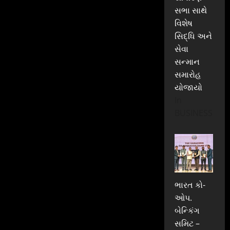
સભા સાથે
વિશેષ
સિદ્ધિ અને
સેવા
સન્માન
સમારોહ
યોજાયો
In
BUSINESS
ભારત કો-
ઓપ.
બેન્કિંગ
સમિટ –