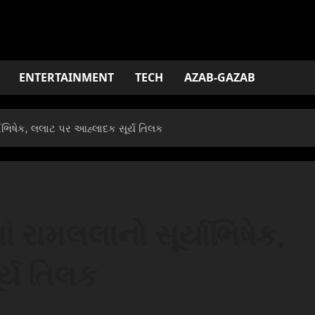
ENTERTAINMENT
TECH
AZAB-GAZAB
ાભિષેક, લલાટ પર આહ્લાદક સૂર્ય તિલક
રામલલાનો સૂર્યાભિષેક,
્ય તિલક