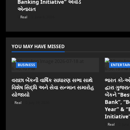
i
Banking Initiative” એવોર્ડ
એનાયત
o
Real
June 6, 2026
n
YOU MAY HAVE MISSED
BUSINESS
ENTERTAI
વરાછા બેંકની વાર્ષિક સાધારણ સભા સાથે
ભારત કો-ઓપ
વિશેષ સિદ્ધિ અને સેવા સન્માન સમારોહ
દ્વારા ગુજ
યોજાયો
બેંકને “B
Bank”, “B
Real
July 19, 2026
Year” & “
Initiative
Real
June 