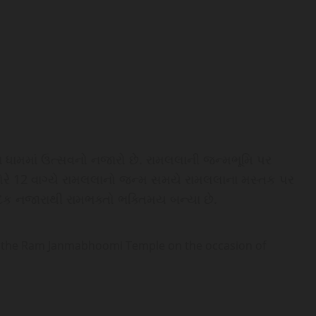
ધામમાં ઉત્સવનો નજારો છે. રામલલાની જન્મભૂમિ પર
પોરે 12 વાગ્યે રામલલાનો જન્મ સમયે રામલલાના મસ્તક પર
ાદક નજારાથી રામભક્તો ભક્તિમય બન્યા છે.
at the Ram Janmabhoomi Temple on the occasion of