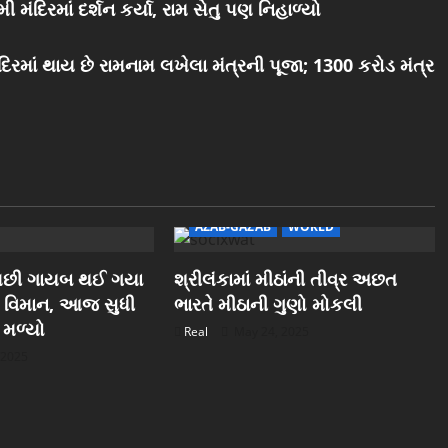
મંદિરમાં દર્શન કર્યા, રામ સેતુ પણ નિહાળ્યો
દિરમાં થાય છે રામનામ લખેલા મંત્રની પૂજા; 1300 કરોડ મંત્ર
AZAB-GAZAB
WORLD
ા પછી ગાયબ થઈ ગયા
શ્રીલંકામાં મીઠાંની તીવ્ર અછત
ા વિમાન, આજ સુધી
ભારતે મીઠાની ગુણો મોકલી
 મળ્યો
Real
May 24, 2025
 2025