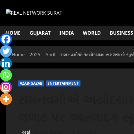
Skip
to
content
HOME
GUJARAT
INDIA
WORLD
BUSINESS
Home
2025
April
રામનવમીએ અયોધ્યામાં રામલલાનો સૂર્ય
AZAB-GAZAB
ENTERTAINMENT
રામનવમીએ અયોધ્યામાં 
લલાટ પર આહ્લાદક સૂર
Real
April 6, 2025
1 minute read