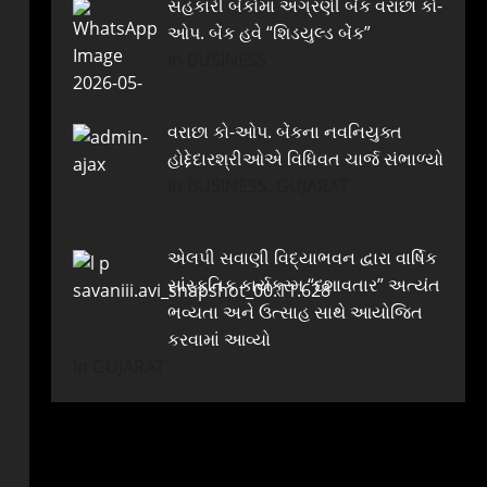
સહકારી બેંકોમાં અગ્રણી બેંક વરાછા કો-
ઓપ. બેંક હવે “શિડયુલ્ડ બેંક”
In BUSINESS
વરાછા કો-ઓપ. બેંકના નવનિયુક્ત
હોદ્દેદારશ્રીઓએ વિધિવત ચાર્જ સંભાળ્યો
In BUSINESS, GUJARAT
એલપી સવાણી વિદ્યાભવન દ્વારા વાર્ષિક
સાંસ્કૃતિક કાર્યક્રમ “દશાવતાર” અત્યંત
ભવ્યતા અને ઉત્સાહ સાથે આયોજિત
કરવામાં આવ્યો
In GUJARAT