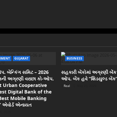
NMENT
GUJARAT
BUSINESS
. બેન્કિંગ સમિટ – 2026
સહકારી બેંકોમાં અગ્રણી બેંક
રાતની અગ્રણી વરાછા કો-ઓપ.
ઓપ. બેંક હવે “શિડયુલ્ડ બેંક
est Urban Cooperative
Real
May 25, 2026
est Digital Bank of the
Best Mobile Banking
” એવોર્ડ એનાયત
6, 2026