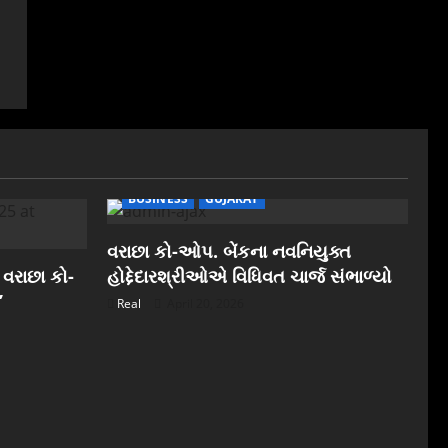
BUSINESS
GUJARAT
વરાછા કો-ઓપ. બેંકના નવનિયુક્ત
 વરાછા કો-
હોદ્દેદારશ્રીઓએ વિધિવત ચાર્જ સંભાળ્યો
”
Real
April 20, 2026