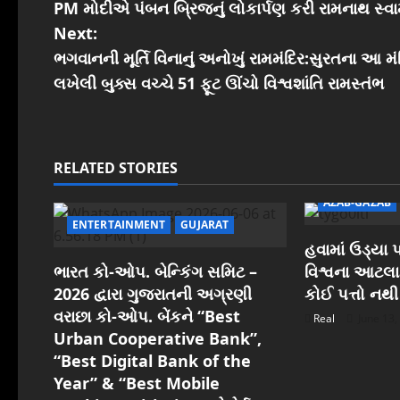
PM મોદીએ પંબન બ્રિજનું લોકાર્પણ કરી રામનાથ સ્વામી 
o
Next:
s
ભગવાનની મૂર્તિ વિનાનું અનોખું રામમંદિર:સુરતના આ મં
લખેલી બુક્સ વચ્ચે 51 ફૂટ ઊંચો વિશ્વશાંતિ રામસ્તંભ
t
n
a
RELATED STORIES
v
AZAB-GAZAB
ENTERTAINMENT
GUJARAT
i
હવામાં ઉડ્ય
ભારત કો-ઓપ. બેન્કિંગ સમિટ –
વિશ્વના આટલ
g
2026 દ્વારા ગુજરાતની અગ્રણી
કોઈ પત્તો નથી
વરાછા કો-ઓપ. બેંકને “Best
a
Real
June 13,
Urban Cooperative Bank”,
t
“Best Digital Bank of the
Year” & “Best Mobile