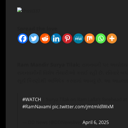
Spread the love
Ram Mandir Surya Tilak:
રામનવમી પર અયોધ્યા 
રામનવમીની વિશેષ તૈયારીઓ કરાઈ રહી છે. રવિવારે બ
સૂર્ય કિરણોથી અભિષેક કરવામાં આવ્યું છે. આ આહ્લ
#WATCH
| Surya Tilak on Ram Lalla’s forehead 
#RamNavami
pic.twitter.com/jmtmldlWxM
— DD News (@DDNewslive)
April 6, 2025