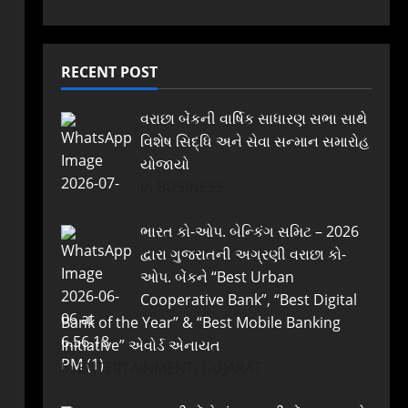
RECENT POST
વરાછા બેંકની વાર્ષિક સાધારણ સભા સાથે
વિશેષ સિદ્ધિ અને સેવા સન્માન સમારોહ
યોજાયો
In BUSINESS
ભારત કો-ઓપ. બેન્કિંગ સમિટ – 2026
દ્વારા ગુજરાતની અગ્રણી વરાછા કો-
ઓપ. બેંકને “Best Urban
Cooperative Bank”, “Best Digital
Bank of the Year” & “Best Mobile Banking
Initiative” એવોર્ડ એનાયત
In ENTERTAINMENT, GUJARAT