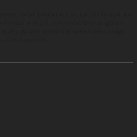
રામલલા ભક્તોની હાજરીમાં મોડી રાત સુધી દર્શનીય રહેશે. રામ
તી કરવામાં આવી હતી. દર્શન સાંજે 6:30 વાગ્યા સુધી શરૂ
. સવારે 9:30 વાગ્યે રામલલાનો સૌપ્રથમ અભિષેક કરવામાં
ર કરવામાં આવ્યો છે.