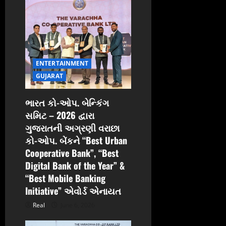
a
t
i
ENTERTAINMENT
o
GUJARAT
n
ભારત કો-ઓપ. બેન્કિંગ
સમિટ – 2026 દ્વારા
ગુજરાતની અગ્રણી વરાછા
કો-ઓપ. બેંકને “Best Urban
Cooperative Bank”, “Best
Digital Bank of the Year” &
“Best Mobile Banking
Initiative” એવોર્ડ એનાયત
Real
June 6, 2026