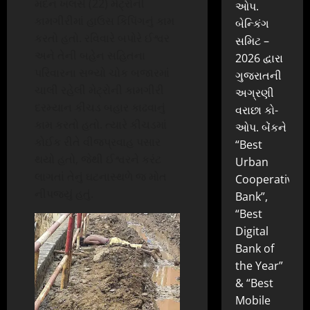
મદન ખલસે (22) મેટ્રોની
ઓપ.
કામગીરીમાં હાઉસ કિપિંગનું કામ
બેન્કિંગ
કરતો હતો. રવિવારે બપોરે ઈશ્વર
સમિટ –
અને તેની બહેન સહિતના
2026 દ્વારા
પરિવારના સભ્યો ચોક બજારમાં
ગુજરાતની
ચાલી રહેલી મેટ્રોની કામગીરી
અગ્રણી
દરમ્યાન કીચડ બહાર કાઢવાનું
વરાછા કો-
કામ કરતો હતો. ત્યારે કીચડમાં
ઓપ. બેંકને
કોઈક રીતે વીજપ્રવાહ પસાર
“Best
થયો હતો, જેથી ઈશ્વરને કરંટ
Urban
લાગતાં તેનું ઘટનાસ્થળે જ મોત
Cooperative
નીપજ્યું હતું.
Bank”,
“Best
Digital
Bank of
the Year”
& “Best
Mobile