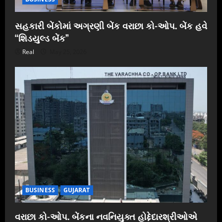
સહકારી બેંકોમાં અગ્રણી બેંક વરાછા કો-ઓપ. બેંક હવે
“શિડયુલ્ડ બેંક”
Real
May 25, 2026
BUSINESS
GUJARAT
વરાછા કો-ઓપ. બેંકના નવનિયુક્ત હોદ્દેદારશ્રીઓએ