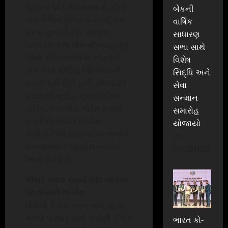
સુરતના ચોક વિસ્તારમાં મેટ્રોની
બેંકની
કામગીરીમાં કીચડ કાઢવાનું કામ
વાર્ષિક
કરતા યુવકને કરંટ લાગતા
સાધારણ
ઘટનાસ્થળે જ મોત નીપજ્યું હતું.
સભા સાથે
જેથી પરિવારજનોએ ન્યાયની
વિશેષ
માગ સાથે મૃતદેહ સ્વીકારવાની
સિદ્ધિ અને
મનાઈ કરી દીધી હતી. છેલ્લા 24
સેવા
કલાકથી મૃતદેહ સુરત સિવિલ
સન્માન
હોસ્પિટલના પોસ્ટમોર્ટમ રૂમમાં
સમારોહ
પડ્યો છે. જ્યારે મેટ્રોમાં
યોજાયો
અધિકારીઓ દ્વારા પરિવારજનોને
In
સમજાવવાનો પ્રયાસ કરવામાં
BUSINESS
આવી રહ્યો છે.
કીચડ કાઢવા સમયે કરંટ લાગતા
ઘટનાસ્થળે જ મોત
ડિંડોલી કૈલાસ નગર ખાતે રહેતા
મરાઠી પરિવાર સાથે આવેલો ઈશ્વર
ભારત કો-