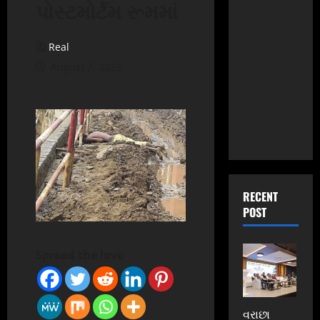
પોસ્ટમોર્ટમ રૂમમાં
Real
August 7, 2023
RECENT
POST
Spread the love
વરાછા