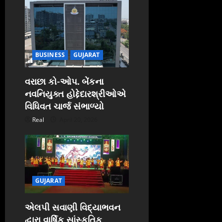
BUSINESS
GUJARAT
વરાછા કો-ઓપ. બેંકના
નવનિયુક્ત હોદ્દેદારશ્રીઓએ
વિધિવત ચાર્જ સંભાળ્યો
Real
April 20, 2026
GUJARAT
એલપી સવાણી વિદ્યાભવન
દ્વારા વાર્ષિક સાંસ્કૃતિક