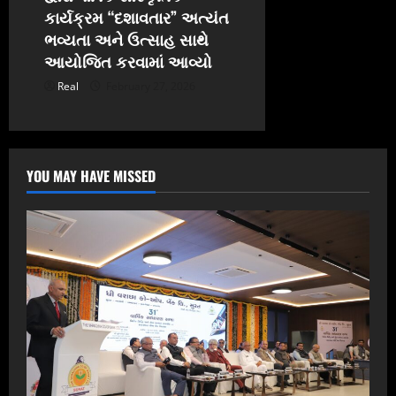
કાર્યક્રમ “દશાવતાર” અત્યંત
ભવ્યતા અને ઉત્સાહ સાથે
આયોજિત કરવામાં આવ્યો
Real
February 27, 2026
YOU MAY HAVE MISSED