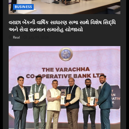
BUSINESS
વરાછા બેંકની વાર્ષિક સાધારણ સભા સાથે વિશેષ સિદ્ધિ
અને સેવા સન્માન સમારોહ યોજાયો
Real
July 19, 2026