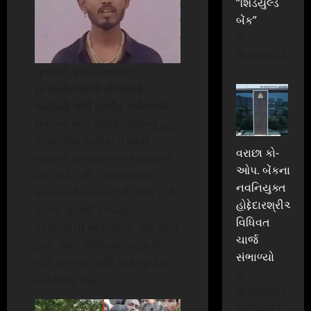
“શિડયુલ્ડ
બેંક”
In
BUSINESS
મૃતકની ફાઈલ તસવીર.
ઇન્સયોરન્સની લેખિતમાં
બાહેધરી પછી મૃતદેહ સ્વીકારશે
મૃતકના ભાઇ સંતોષે જણાવ્યું હતું
કે, મેટ્રોમાં અધિકારીઓએ
વરાછા કો-
મૃતકનો ઇન્સયોરન્સ કરાવવાની
ઓપ. બેંકના
વાત કરી હતી. ઇન્સયોરન્સ
નવનિયુક્ત
કરાવવાની જવાબદારી લીધી હતી.
હોદ્દેદારશ્રીઓએ
કંપની પાસેથી રૂપિયા
વિધિવત
અપાવવાની જવાબદારી પણ લીધી
ચાર્જ
હતી. જેનો લેખિતમાં બાહેંધરી
સંભાળ્યો
નહિ મળે ત્યાં સુધી અમે મૃતદેહ
In
સ્વીકારશું નહિ.
BUSINESS,
GUJARAT