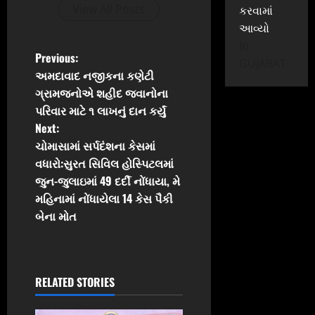
View All Posts
કરવામાં
આવ્યો
In
P
Previous:
GUJARAT
અમદાવાદ નજીકના કણેટી
o
ગ્રામજનોએ શહીદ જવાનોના
પરિવાર માટે ૧ લાખનું દાન કર્યું
s
Next:
t
ચોમાસામાં સર્પદંશના કેસમાં
વધારો:સુરત સિવિલ હોસ્પિટલમાં
n
જુન-જુલાઇમાં 49 દર્દી નોંધાયા, મે
મહિનામાં નોંધાયેલા 14 કેસ પૈકી
a
બેના મોત
v
i
RELATED STORIES
g