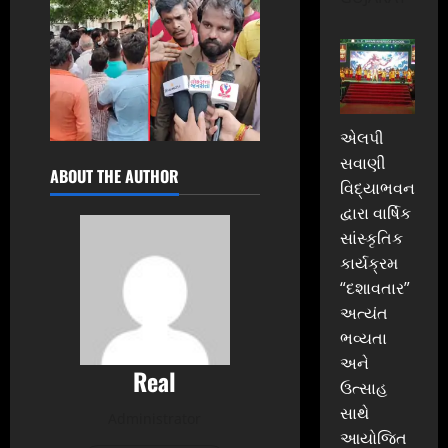
એલપી
સવાણી
ABOUT THE AUTHOR
વિદ્યાભવન
દ્વારા વાર્ષિક
સાંસ્કૃતિક
કાર્યક્રમ
“દશાવતાર”
અત્યંત
ભવ્યતા
અને
Real
ઉત્સાહ
સાથે
Administrator
આયોજિત