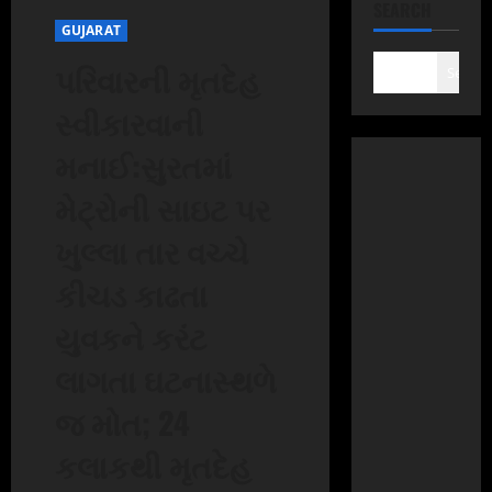
SEARCH
GUJARAT
પરિવારની મૃતદેહ
Search
સ્વીકારવાની
મનાઈ:સુરતમાં
મેટ્રોની સાઇટ પર
ખુલ્લા તાર વચ્ચે
કીચડ કાઢતા
યુવકને કરંટ
લાગતા ઘટનાસ્થળે
જ મોત; 24
કલાકથી મૃતદેહ