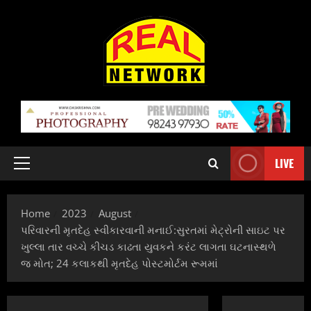
Skip
to
content
LIVE
Primary
Menu
Home
2023
August
પરિવારની મૃતદેહ સ્વીકારવાની મનાઈ:સુરતમાં મેટ્રોની સાઇટ પર
ખુલ્લા તાર વચ્ચે કીચડ કાઢતા યુવકને કરંટ લાગતા ઘટનાસ્થળે
જ મોત; 24 કલાકથી મૃતદેહ પોસ્ટમોર્ટમ રૂમમાં