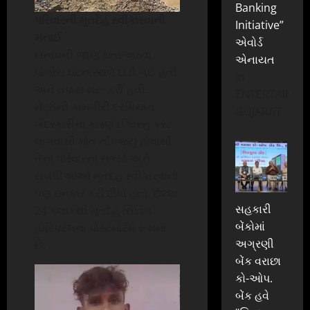
Banking
પરિવારની મૃતદેહ સ્વીકારવાની
Initiative”
મનાઈ
એવોર્ડ
બનાવની જાણ થતા અઠવા
એનાયત
પોલીસ ઘટનાસ્થળે દોડી ગઈ હતી
In
અને તપાસ શરૂ કરી હતી.
ENTERTAINME
મેટ્રોની કામગીરી દરમિયાન
GUJARAT
બેદરકારીના કારણે ઈશ્વરનું કરંટ
લાગવાથી મોત નીપજ્યું હોવાથી
તેના પરિવારના સભ્યો અને
સંબંધીઓઓ મૃતદેહ સ્વીકારવાનો
પણ ઇનકાર કરી દીધો હતો. છેલ્લા
સહકારી
24 કલાકથી મૃતદેહ સિવિલ
બેંકોમાં
હોસ્પિટલના પોસ્ટમોર્ટમ રૂમમાં
અગ્રણી
છે.
બેંક વરાછા
કો-ઓપ.
બેંક હવે