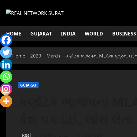
Skip
to
content
HOME
GUJARAT
INDIA
WORLD
BUSINESS
Home
2023
March
કર્ણાટક ભાજપના MLAના પુત્રના ઘરેથ
GUJARAT
કર્ણાટક ભાજપના MLAન
કેશ પકડાઈ, લાંચ લેતા
Real
March 3, 2023
1 minute read