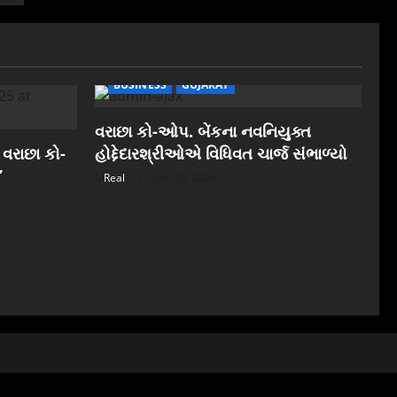
BUSINESS
GUJARAT
વરાછા કો-ઓપ. બેંકના નવનિયુક્ત
 વરાછા કો-
હોદ્દેદારશ્રીઓએ વિધિવત ચાર્જ સંભાળ્યો
”
Real
April 20, 2026