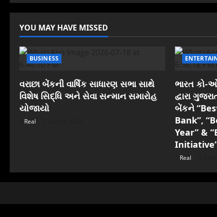
YOU MAY HAVE MISSED
BUSINESS
ENTERTAI
વરાછા બેંકની વાર્ષિક સાધારણ સભા સાથે
ભારત કો-ઓપ
વિશેષ સિદ્ધિ અને સેવા સન્માન સમારોહ
દ્વારા ગુજ
યોજાયો
બેંકને “B
Bank”, “B
Real
July 19, 2026
Year” & “
Initiative
Real
June 