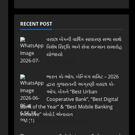
RECENT POST
વરાછા બેંકની વાર્ષિક સાધારણ સભા સાથે
વિશેષ સિદ્ધિ અને સેવા સન્માન સમારોહ
યોજાયો
In BUSINESS
ભારત કો-ઓપ. બેન્કિંગ સમિટ – 2026
દ્વારા ગુજરાતની અગ્રણી વરાછા કો-
ઓપ. બેંકને “Best Urban
Cooperative Bank”, “Best Digital
Bank of the Year” & “Best Mobile Banking
Initiative” એવોર્ડ એનાયત
In ENTERTAINMENT, GUJARAT