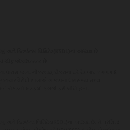
બુ અને ડિટર્જન્સ લિમિટેડ(KSDL)ના અધ્યક્ષ છે
માં ચીફ એકાઉન્ટન્ટ છે
ના ધારાસભ્યના નૌકરશાહ દીકરાના ઘરે રેડ બાદ લગભગ 8
ભ્રષ્ટાચારવિરોધી શાખાએ ભાજપના ધારાસભ્ય મદલ
્યા અને રોકડનો ખડકલો કબજે કરી લીધો હતો.
ુ અને ડિટર્જન્ટ લિમિટેડ(KSDL)ના અધ્યક્ષ છે. તે પ્રસિદ્ધ