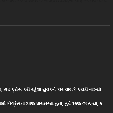
 વોટર સપ્લાય એન્ડ સીવરેજ બોર્ડ(BWSSB)માં ચીફ એકાઉન્ટન્ટ
 રોડ ક્રોસ કરી રહેલા યુવકને કાર ચાલકે કચડી નાખ્યો
4માં કોંગ્રેસના 24% ધારાસભ્ય હતા, હવે 16% જ રહ્યા, 5