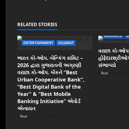
t
n
a
RELATED STORIES
v
BUSINESS
G
ENTERTAINMENT
GUJARAT
i
વરાછા કો-ઓપ.
ભારત કો-ઓપ. બેન્કિંગ સમિટ –
હોદ્દેદારશ્રી
g
2026 દ્વારા ગુજરાતની અગ્રણી
સંભાળ્યો
વરાછા કો-ઓપ. બેંકને “Best
a
Real
April 20
Urban Cooperative Bank”,
t
“Best Digital Bank of the
Year” & “Best Mobile
i
Banking Initiative” એવોર્ડ
એનાયત
o
Real
June 6, 2026
n