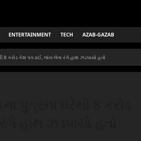
ENTERTAINMENT
TECH
AZAB-GAZAB
ી 8 કરોડ કેશ પકડાઈ, લાંચ લેતા રંગે હાથ ઝડપાયો હતો
ા પુત્રના ઘરેથી 8 કરોડ
 રંગે હાથ ઝડપાયો હતો