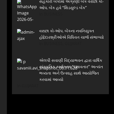
સહકારી બેંકોમાં અગ્રણી બેંક વરાછા કો-
ઓપ. બેંક હવે “શિડયુલ્ડ બેંક”
In BUSINESS
વરાછા કો-ઓપ. બેંકના નવનિયુક્ત
હોદ્દેદારશ્રીઓએ વિધિવત ચાર્જ સંભાળ્યો
In BUSINESS, GUJARAT
એલપી સવાણી વિદ્યાભવન દ્વારા વાર્ષિક
સાંસ્કૃતિક કાર્યક્રમ “દશાવતાર” અત્યંત
ભવ્યતા અને ઉત્સાહ સાથે આયોજિત
કરવામાં આવ્યો
In GUJARAT