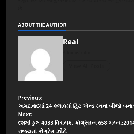
મૈસુર સેન્ડલ સાબુ બનાવે છે. તેમનો દીકરો બેંગ્લુરુ
છે.
ABOUT THE AUTHOR
Real
Administrator
View All Posts
P
Previous:
અમદાવાદમાં 24 કલાકમાં હિટ એન્ડ રનનો બીજો બનાવ,
o
Next:
s
દેશમાં કુલ 4033 વિધાયક, કોંગ્રેસના 658 બચ્યા:201
રાજ્યમાં કોંગ્રેસ ઝીરો