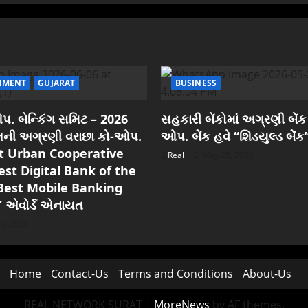
NMENT
GUJARAT
BUSINESS
. બેન્કિંગ સમિટ – 2026
સહકારી બેંકોમાં અગ્રણી બેંક
રાતની અગ્રણી વરાછા કો-ઓપ.
ઓપ. બેંક હવે “શિડયુલ્ડ બેંક
est Urban Cooperative
Real
May 25, 2026
est Digital Bank of the
Best Mobile Banking
” એવોર્ડ એનાયત
6, 2026
Home
Contact-Us
Terms and Conditions
About-Us
REAL NETWORK SURAT
|
MoreNews
by AF themes.