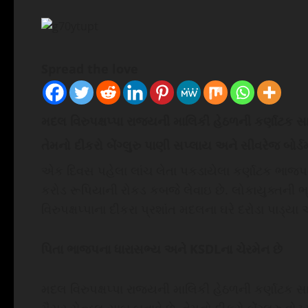
Spread the love
મદલ વિરુપક્ષપ્પા રાજ્યની માલિકી હેઠળની કર્ણાટક સા
તેમનો દીકરો બેંગ્લુરુ પાણી સપ્લાય અને સીવરેજ બોર્ડ
એક દિવસ પહેલા લાંચ લેતા પકડાયેલા કર્ણાટક ભાજપ
કરોડ રૂપિયાની રોકડ કબજે લેવાઇ છે. લોકાયુક્તની 
વિરુપક્ષપ્પાના દીકરા પ્રશાંત મદલના ઘરે દરોડા પાડ
પિતા ભાજપના ધારાસભ્ય અને KSDLના ચેરમેન છે
મદલ વિરુપક્ષપ્પા રાજ્યની માલિકી હેઠળની કર્ણાટક સાબ