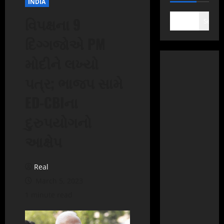
INDIA
વિપક્ષના 9
Search
દિગ્ગજોએ PM
મોદીને લખ્યો
પત્ર; ભાજપ સામે
ED-CBIના
દુરુપયોગનો
આક્ષેપ
Real
March 5, 2023
1 minute read