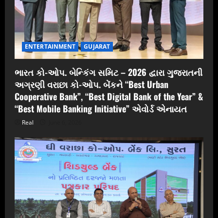
ENTERTAINMENT
GUJARAT
ભારત કો-ઓપ. બેન્કિંગ સમિટ – 2026 દ્વારા ગુજરાતની
અગ્રણી વરાછા કો-ઓપ. બેંકને “Best Urban
Cooperative Bank”, “Best Digital Bank of the Year” &
“Best Mobile Banking Initiative” એવોર્ડ એનાયત
Real
June 6, 2026