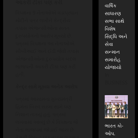
આકરી ટીકા પણ કરી
વાર્ષિક
વિપક્ષના 9 નેતાઓએ વડાપ્રધાન
સાધારણ
મોદીને પત્ર લખીને કેન્દ્રીય
સભા સાથે
તપાસ એજન્સીઓના સતત
વિશેષ
દુરુપયોગનો આરોપ મૂક્યો છે.
સિદ્ધિ અને
પત્રમાં વિપક્ષના આ નેતાઓએ
સેવા
સીબીઆઈ અને ઈડી જેવી તપાસ
સન્માન
એજન્સીઓના દુરુપયોગ બદલ
સમારોહ
ભાજપની આકરી ટીકા પણ કરી
યોજાયો
હતી.
In
BUSINESS
કેન્દ્ર સામે મૂક્યા અનેક આરોપ
પત્રમાં આસામના મુખ્યમંત્રી
હિમંતા બિસ્વ સરમા સામે પણ
નિશાન તાક્યું હતું. પત્રમાં
લખવામાં આવ્યું છે કે વિપક્ષના જે
ભારત કો-
નેતા ભાજપમાં જોડાઈ જાય છે
ઓપ.
તેમની વિરુદ્ધ પણ તપાસ લગભગ