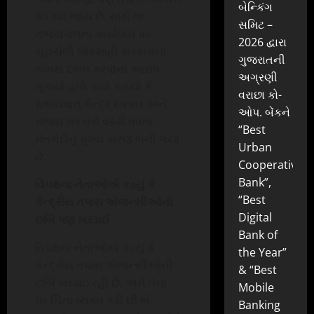
બેન્કિંગ
ઠપ થઇ જાય છે. સાથે જ
સમિટ –
રાજ્યપાલના કાર્યાલય પર
2026 દ્વારા
ચૂંટાયેલી લોકશાહી સરકારોના
ગુજરાતની
કામમાં દખલ કરવાનો આરોપ
અગ્રણી
મૂકાયો હતો. દાવો કરાયો કે
વરાછા કો-
રાજ્યપાલ કેન્દ્ર સરકાર અને
ઓપ. બેંકને
રાજ્ય સરકારો વચ્ચે વધતા
“Best
મેતભેદોનું મુખ્ય કારણ બની ગયા
Urban
છે.
Cooperative
Bank”,
વિપક્ષના નેતાઓએ કહ્યું કે
“Best
કેન્દ્રીય તપાસ એજન્સીઓની
Digital
છબિ પણ ખરડાઈ
Bank of
વિપક્ષના નેતાઓએ કહ્યું કે
the Year”
કેન્દ્રીય તપાસ એજન્સીઓની
& “Best
છબિ ખરડાઇ રહી છે. અમે તેના
Mobile
પર ચિંતા વ્યક્ત કરી છીએ.
Banking