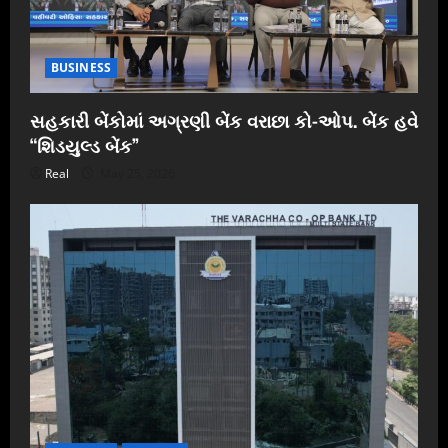
BUSINESS
સહકારી બેંકોમાં અગ્રણી બેંક વરાછા કો-ઓપ. બેંક હવે
“શિડયુલ્ડ બેંક”
Real
May 25, 2026