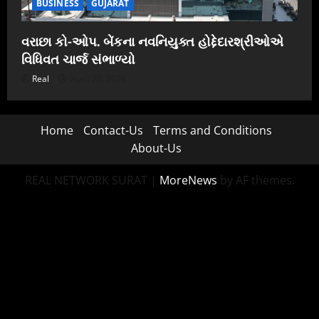
BUSINESS
GUJARAT
વરાછા કો-ઓપ. બેંકના નવનિયુક્ત હોદ્દેદારશ્રીઓએ
વિધિવત ચાર્જ સંભાળ્યો
Real
April 20, 2026
Home
Contact-Us
Terms and Conditions
About-Us
REAL NETWORK SURAT
|
MoreNews
by AF themes.