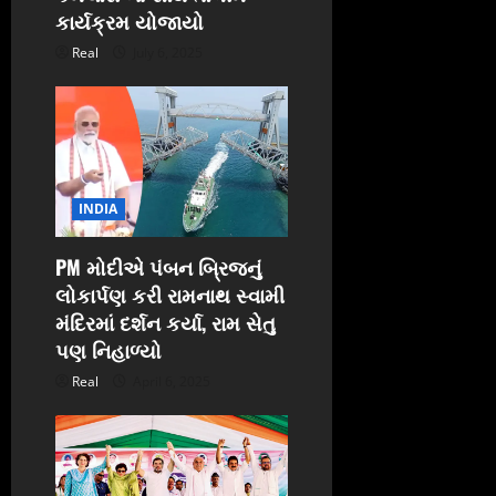
કાર્યક્રમ યોજાયો
Real
July 6, 2025
INDIA
PM મોદીએ પંબન બ્રિજનું
લોકાર્પણ કરી રામનાથ સ્વામી
મંદિરમાં દર્શન કર્યા, રામ સેતુ
પણ નિહાળ્યો
Real
April 6, 2025