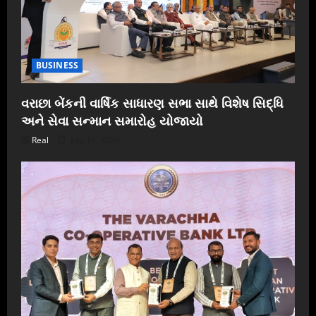
BUSINESS
વરાછા બેંકની વાર્ષિક સાધારણ સભા સાથે વિશેષ સિદ્ધિ
અને સેવા સન્માન સમારોહ યોજાયો
Real
July 19, 2026