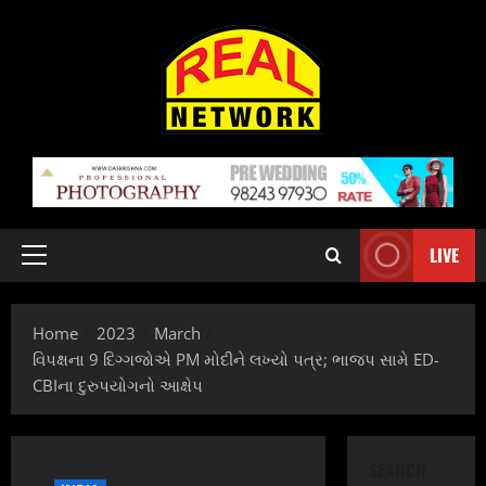
Skip
to
content
LIVE
Primary
Menu
Home
2023
March
વિપક્ષના 9 દિગ્ગજોએ PM મોદીને લખ્યો પત્ર; ભાજપ સામે ED-
CBIના દુરુપયોગનો આક્ષેપ
SEARCH