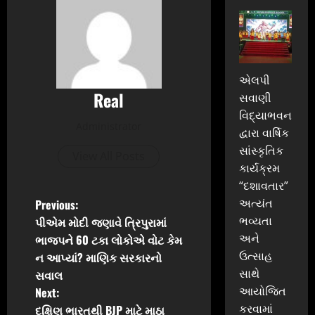
એલપી
Real
સવાણી
વિદ્યાભવન
Administrator
દ્વારા વાર્ષિક
સાંસ્કૃતિક
View All Posts
કાર્યક્રમ
“દશાવતાર”
P
અત્યંત
Previous:
ભવ્યતા
પીએમ મોદી જણાવે ત્રિપુરામાં
o
અને
ભાજપને 60 ટકા લોકોએ વોટ કેમ
ઉત્સાહ
ન આપ્યાં? માણિક સરકારનો
s
સાથે
સવાલ
t
આયોજિત
Next:
કરવામાં
દક્ષિણ ભારતથી BJP માટે માઠા