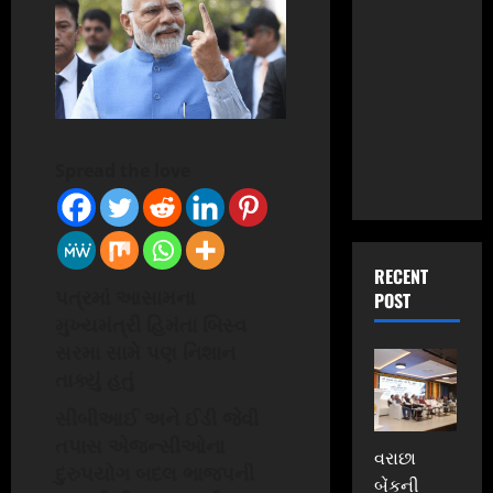
Spread the love
RECENT
પત્રમાં આસામના
POST
મુખ્યમંત્રી હિમંતા બિસ્વ
સરમા સામે પણ નિશાન
તાક્યું હતું
સીબીઆઈ અને ઈડી જેવી
તપાસ એજન્સીઓના
વરાછા
દુરુપયોગ બદલ ભાજપની
બેંકની