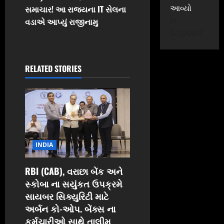
n
આવ્યો
સમાચાર! આ રાજ્યના IT સેલના
In
વડાએ આપ્યું રાજીનામુ
a
GUJARAT
v
i
RELATED STORIES
g
a
t
INDIA
i
RBI (CAB), વરાછા બેંક અને
o
સ્કોબા ના સયુંકત ઉપક્રમે
n
સાયબર સિક્યુરિટી માટે
અર્બન કો-ઓપ. બેંક્સ ના
કર્મચારીઓ સાથે તાલીમ