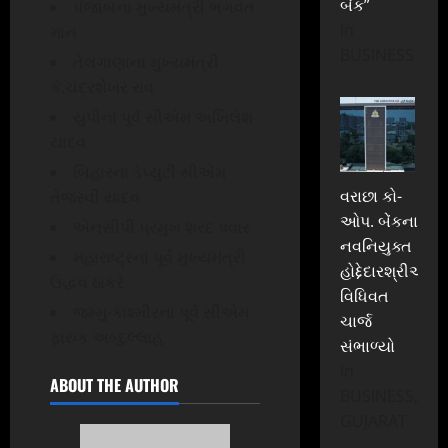
બેંક”
પંજાબના મુખ્યમંત્રી ભગવંત
In
માન
BUSINESS
તેલંગાણાના મુખ્યમંત્રી
કે.ચંદ્રશેખર રાવ
યુપીના પૂર્વ સીએમ અખિલેશ
યાદવ
બિહારના ડેપ્યુટી સીએમ
વરાછા કો-
તેજસ્વી યાદવ
ઓપ. બેંકના
એનસીપી પ્રમુખ શરદ પવાર
નવનિયુક્ત
મહારાષ્ટ્રના પૂર્વ મુખ્યમંત્રી
હોદ્દેદારશ્રીઓએ
ઉદ્ધવ ઠાકરે
વિધિવત
જમ્મુ-કાશ્મીરના પૂર્વ સીએમ
ચાર્જ
ફારુક અબ્દુલ્લાહ
સંભાળ્યો
In
ABOUT THE AUTHOR
BUSINESS,
GUJARAT