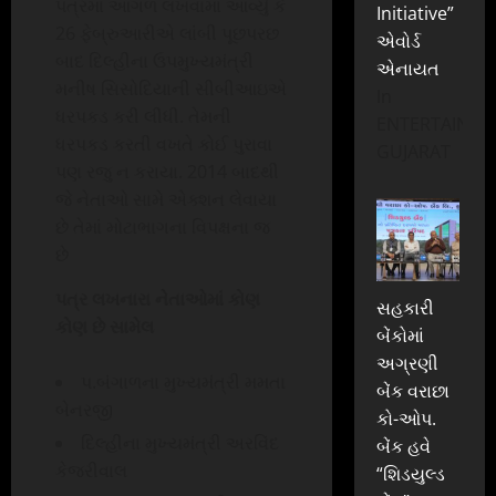
પત્રમાં આગળ લખવામાં આવ્યું કે
Initiative”
26 ફેબ્રુઆરીએ લાંબી પૂછપરછ
એવોર્ડ
બાદ દિલ્હીના ઉપમુખ્યમંત્રી
એનાયત
મનીષ સિસોદિયાની સીબીઆઇએ
In
ધરપકડ કરી લીધી. તેમની
ENTERTAINME
ધરપકડ કરતી વખતે કોઈ પુરાવા
GUJARAT
પણ રજુ ન કરાયા. 2014 બાદથી
જે નેતાઓ સામે એક્શન લેવાયા
છે તેમાં મોટાભાગના વિપક્ષના જ
છે
પત્ર લખનારા નેતાઓમાં કોણ
સહકારી
કોણ છે સામેલ
બેંકોમાં
અગ્રણી
પ.બંગાળના મુખ્યમંત્રી મમતા
બેંક વરાછા
બેનરજી
કો-ઓપ.
દિલ્હીના મુખ્યમંત્રી અરવિંદ
બેંક હવે
કેજરીવાલ
“શિડયુલ્ડ