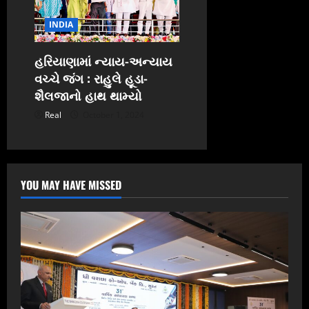
INDIA
હરિયાણામાં ન્યાય-અન્યાય
વચ્ચે જંગ : રાહુલે હૂડા-
શૈલજાનો હાથ થામ્યો
Real
October 1, 2024
YOU MAY HAVE MISSED