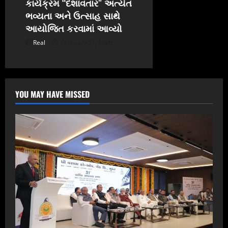
કાર્યક્રમ “દશાવતાર” અત્યંત
ભવ્યતા અને ઉત્સાહ સાથે
આયોજિત કરવામાં આવ્યો
Real
February 27, 2026
YOU MAY HAVE MISSED