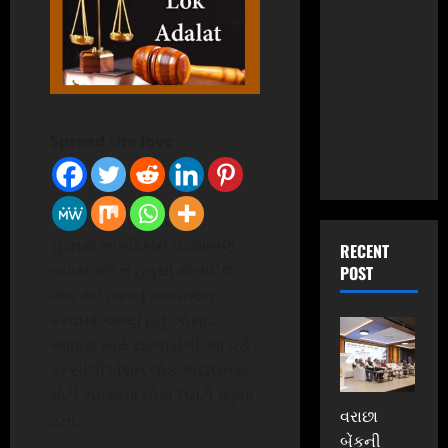
Spread the love
સુરતમાં નાગરિકોને ઘરઆંગણે
RECENT
ન્યાય મળે તે હેતુથી મોબાઈલ
POST
લોક અદાલતનું આયોજન
કરવામાં આવ્યું હતું. કોસાડ
આવાસ ખાતે યોજાયેલી આ પ્રી-
કન્સીલીએશન લોક અદાલતમાં
મોટી સંખ્યામાં લોકો ઉમટી પડ્યા
વરાછા
હતા.
બેંકની