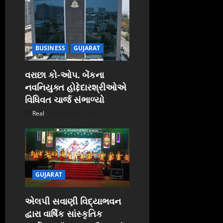
BUSINESS
GUJARAT
વરાછા કો-ઓપ. બેંકના
નવનિયુક્ત હોદ્દેદારશ્રીઓએ
વિધિવત ચાર્જ સંભાળ્યો
Real
April 20, 2026
GUJARAT
એલપી સવાણી વિદ્યાભવન
દ્વારા વાર્ષિક સાંસ્કૃતિક