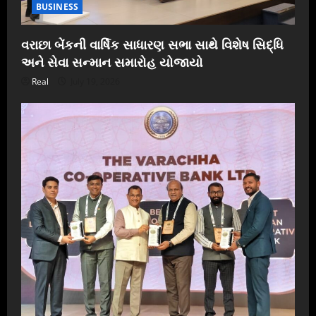
BUSINESS
વરાછા બેંકની વાર્ષિક સાધારણ સભા સાથે વિશેષ સિદ્ધિ
અને સેવા સન્માન સમારોહ યોજાયો
Real
July 19, 2026