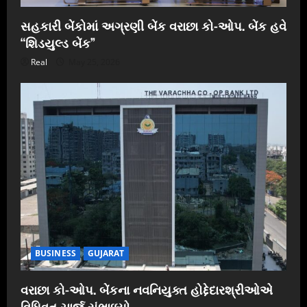
સહકારી બેંકોમાં અગ્રણી બેંક વરાછા કો-ઓપ. બેંક હવે
“શિડયુલ્ડ બેંક”
Real
May 25, 2026
BUSINESS
GUJARAT
વરાછા કો-ઓપ. બેંકના નવનિયુક્ત હોદ્દેદારશ્રીઓએ
વિધિવત ચાર્જ સંભાળ્યો