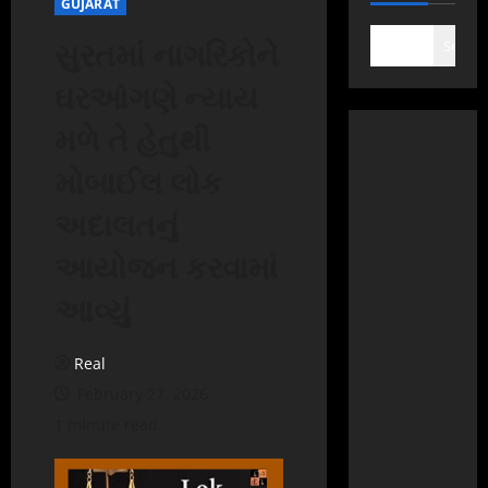
GUJARAT
સુરતમાં નાગરિકોને
Search
ઘરઆંગણે ન્યાય
મળે તે હેતુથી
મોબાઈલ લોક
અદાલતનું
આયોજન કરવામાં
આવ્યું
Real
February 27, 2026
1 minute read