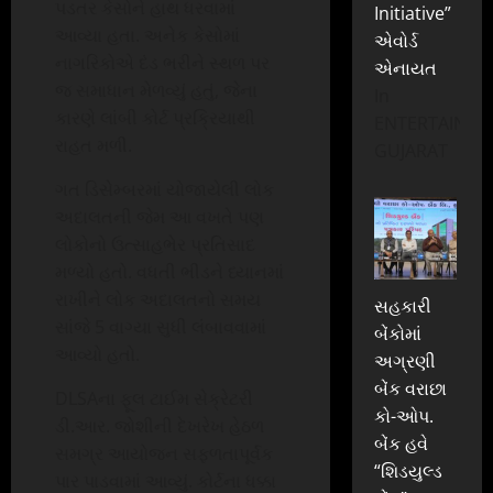
પડતર કેસોને હાથ ધરવામાં
Initiative”
આવ્યા હતા. અનેક કેસોમાં
એવોર્ડ
નાગરિકોએ દંડ ભરીને સ્થળ પર
એનાયત
જ સમાધાન મેળવ્યું હતું, જેના
In
કારણે લાંબી કોર્ટ પ્રક્રિયાથી
ENTERTAINME
રાહત મળી.
GUJARAT
ગત ડિસેમ્બરમાં યોજાયેલી લોક
અદાલતની જેમ આ વખતે પણ
લોકોનો ઉત્સાહભેર પ્રતિસાદ
મળ્યો હતો. વધતી ભીડને ધ્યાનમાં
રાખીને લોક અદાલતનો સમય
સહકારી
સાંજે 5 વાગ્યા સુધી લંબાવવામાં
બેંકોમાં
આવ્યો હતો.
અગ્રણી
બેંક વરાછા
DLSAના ફૂલ ટાઈમ સેક્રેટરી
કો-ઓપ.
ડી.આર. જોશીની દેખરેખ હેઠળ
બેંક હવે
સમગ્ર આયોજન સફળતાપૂર્વક
“શિડયુલ્ડ
પાર પાડવામાં આવ્યું. કોર્ટના ધક્કા