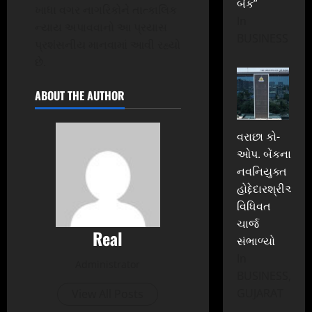
બેંક”
ખાધા વગર નાગરિકોને તાત્કાલિક
In
ન્યાય અપાવવાનો આ પ્રયાસ
BUSINESS
પ્રશંસનીય માનવામાં આવી રહ્યો
છે.
ABOUT THE AUTHOR
વરાછા કો-
ઓપ. બેંકના
નવનિયુક્ત
હોદ્દેદારશ્રીઓએ
વિધિવત
ચાર્જ
Real
સંભાળ્યો
In
Administrator
BUSINESS,
GUJARAT
View All Posts