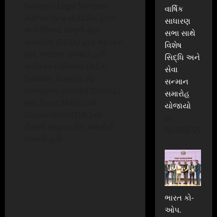
National Legal Services
વાર્ષિક
Authorityના માર્ગદર્શન હેઠળ
સાધારણ
અને જિલ્લા કાનૂની સેવા
સભા સાથે
સત્તામંડળ (DLSA) દ્વારા આ ખાસ
વિશેષ
લોક અદાલત યોજાઈ હતી.
સિદ્ધિ અને
કાર્યક્રમ દરમિયાન DLSA,
સેવા
Dakshin Gujarat Vij
સન્માન
Company Limited (DGVCL)
સમારોહ
તથા Surat Municipal
યોજાયો
Corporation (SMC) ની
In
ટીમોએ સંયુક્ત રીતે કામગીરી
BUSINESS
સંભાળી હતી.
ભારત કો-
ઓપ.