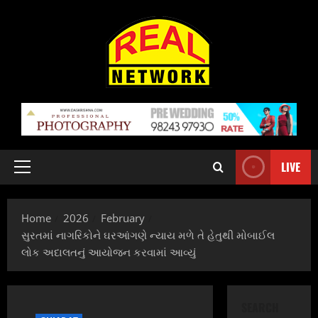
Skip
to
content
LIVE
Primary
Menu
Home
2026
February
સુરતમાં નાગરિકોને ઘરઆંગણે ન્યાય મળે તે હેતુથી મોબાઈલ
લોક અદાલતનું આયોજન કરવામાં આવ્યું
SEARCH