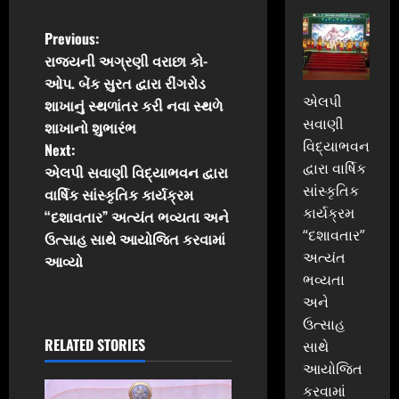
P
Previous:
રાજ્યની અગ્રણી વરાછા કો-
o
ઓપ. બેંક સુરત દ્વારા રીંગરોડ
એલપી
શાખાનું સ્થળાંતર કરી નવા સ્થળે
s
સવાણી
શાખાનો શુભારંભ
વિદ્યાભવન
t
Next:
દ્વારા વાર્ષિક
એલપી સવાણી વિદ્યાભવન દ્વારા
n
સાંસ્કૃતિક
વાર્ષિક સાંસ્કૃતિક કાર્યક્રમ
કાર્યક્રમ
“દશાવતાર” અત્યંત ભવ્યતા અને
a
“દશાવતાર”
ઉત્સાહ સાથે આયોજિત કરવામાં
અત્યંત
v
આવ્યો
ભવ્યતા
i
અને
ઉત્સાહ
g
RELATED STORIES
સાથે
આયોજિત
a
કરવામાં