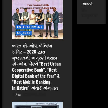
t
આવ્યો
In
i
GUJARAT
o
ENTERTAINMENT
n
GUJARAT
ભારત કો-ઓપ. બેન્કિંગ
સમિટ – 2026 દ્વારા
ગુજરાતની અગ્રણી વરાછા
કો-ઓપ. બેંકને “Best Urban
Cooperative Bank”, “Best
Digital Bank of the Year” &
“Best Mobile Banking
Initiative” એવોર્ડ એનાયત
Real
June 6, 2026