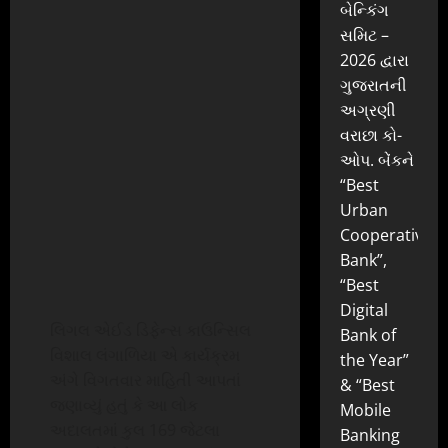
બેન્કિંગ
સમિટ –
2026 દ્વારા
ગુજરાતની
અગ્રણી
વરાછા કો-
ઓપ. બેંકને
“Best
Urban
Cooperative
Bank”,
“Best
Digital
લિગલ એઈડ ડિફેન્સ કાઉન્સિલ
Bank of
વિશાલ લંગાળિયા એ કાર્યક્રમ
the Year”
અંગે વિગતવાર માહિતી આપતાં
& “Best
જણાવ્યું હતું કે આ લોક
Mobile
અદાલતમાં કુલ 169 જેટલા
Banking