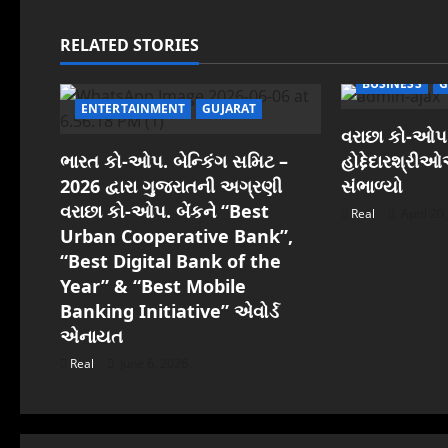
n
a
RELATED STORIES
v
BUSINESS
G
ENTERTAINMENT
GUJARAT
i
વરાછા કો-ઓપ.
ભારત કો-ઓપ. બેન્કિંગ સમિટ –
હોદ્દેદારશ્રી
g
2026 દ્વારા ગુજરાતની અગ્રણી
સંભાળ્યો
વરાછા કો-ઓપ. બેંકને “Best
a
Real
April 20
Urban Cooperative Bank”,
t
“Best Digital Bank of the
Year” & “Best Mobile
i
Banking Initiative” એવોર્ડ
એનાયત
o
Real
June 6, 2026
n