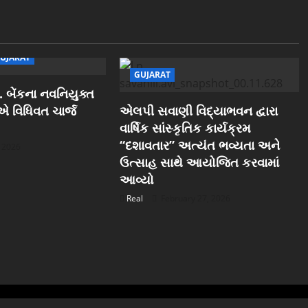
UJARAT
GUJARAT
 બેંકના નવનિયુક્ત
ઓએ વિધિવત ચાર્જ
એલપી સવાણી વિદ્યાભવન દ્વારા
વાર્ષિક સાંસ્કૃતિક કાર્યક્રમ
“દશાવતાર” અત્યંત ભવ્યતા અને
, 2026
ઉત્સાહ સાથે આયોજિત કરવામાં
આવ્યો
Real
February 27, 2026