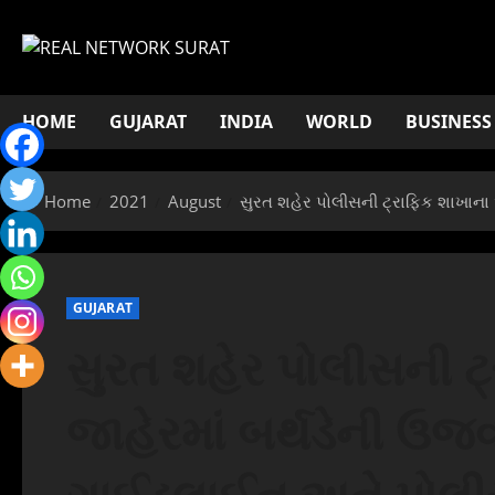
Skip
to
content
HOME
GUJARAT
INDIA
WORLD
BUSINESS
Home
2021
August
સુરત શહેર પોલીસની ટ્રાફિક શાખાન
GUJARAT
સુરત શહેર પોલીસની 
જાહેરમાં બર્થડેની ઉજ