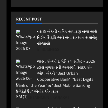
RECENT POST
વરાછા બેંકની વાર્ષિક સાધારણ સભા સાથે
વિશેષ સિદ્ધિ અને સેવા સન્માન સમારોહ
યોજાયો
In BUSINESS
ભારત કો-ઓપ. બેન્કિંગ સમિટ – 2026
દ્વારા ગુજરાતની અગ્રણી વરાછા કો-
ઓપ. બેંકને “Best Urban
Cooperative Bank”, “Best Digital
Bank of the Year” & “Best Mobile Banking
Initiative” એવોર્ડ એનાયત
In ENTERTAINMENT, GUJARAT