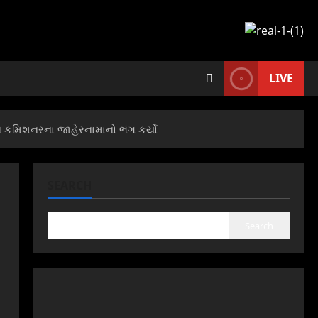
LIVE
 કમિશનરના જાહેરનામાનો ભંગ કર્યો
SEARCH
Search