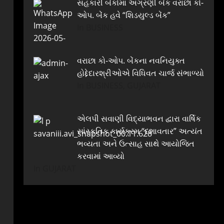
સહકારી બેંકોમાં અગ્રણી બેંક વરાછા કો-
ઓપ. બેંક હવે “શિડયુલ્ડ બેંક”
In BUSINESS
વરાછા કો-ઓપ. બેંકના નવનિયુક્ત
હોદ્દેદારશ્રીઓએ વિધિવત ચાર્જ સંભાળ્યો
In BUSINESS, GUJARAT
એલપી સવાણી વિદ્યાભવન દ્વારા વાર્ષિક
સાંસ્કૃતિક કાર્યક્રમ “દશાવતાર” અત્યંત
ભવ્યતા અને ઉત્સાહ સાથે આયોજિત
કરવામાં આવ્યો
In GUJARAT