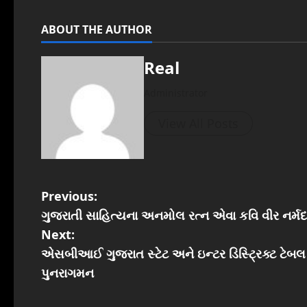
ABOUT THE AUTHOR
Real
Administrator
View All Posts
P
Previous:
ગુજરાતી સાહિત્યના અનમોલ રત્ન એવા કવિ વીર નર્
o
Next:
s
એસબીઆઈ ગુજરાત સ્ટેટ અને ઇન્ટર ડિસ્ટ્રિક્ટ ટેબલ ટ
પુનરાગમન
t