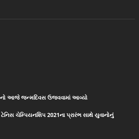
મદનો આજે જન્મદિવસ ઉજવવામાં આવ્યો
ેનિસ ચેમ્પિયનશિપ 2021ના પ્રારંભ સાથે યુવાનોનું