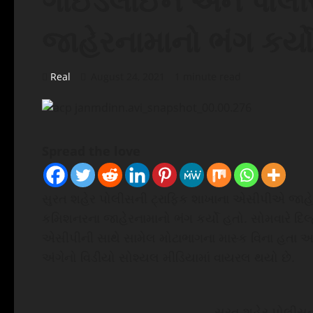
ગાઈડલાઈન અને પોલ
જાહેરનામાનો ભંગ કર્ય
Real
August 24, 2021
1 minute read
Spread the love
સુરત શહેર પોલીસની ટ્રાફિક શાખાના એસીપીએ જાહે
કમિશનરના જાહેરનામાનો ભંગ કર્યો હતો. સોમવારે દિ
એસીપીની સાથે સામેલ મોટાભાગના માસ્ક વિના હતા અને
અંગેનો વિડીયો સોશ્યલ મીડિયામાં વાયરલ થયો છે.
સુરત શહેર પોલીસન