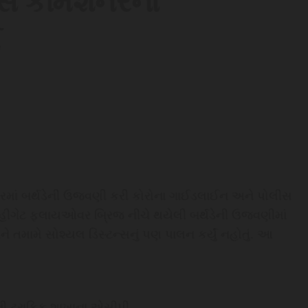
ીસ કમિશનરના
ો
રમાં બર્થડેની ઉજવણી કરી કોરોના ગાઈડલાઈન અને પોલીસ
લ્હીગેટ ફ્લાયઓવર બ્રિજ નીચે થયેલી બર્થડેની ઉજવણીમાં
 તમામે સોશ્યલ ડિસ્ટન્સનું પણ પાલન કર્યું નહોતું. આ
ી ટ્રાફિક શાખાના એસીપી