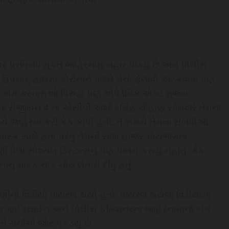
પ્રતિબંધ મૂકતું જાહેરનામું બહાર પાડયું છે અને પોલીસ
ે. ઉપરાંત, હાલમાં કોરોનાને પગલે તેનો ફેલાવો અટકાવવા પણ
 ભંગ કરનારાઓ વિરુદ્ધ પણ એપેડેમિક એક્ટ મુજબ
ખાના રીજીયન 4 ના એસીપી અશોકસિંહ ચૌહાણે સોમવારે તેમના
જાહેરમાં કરી કેક કાપી હતી. તે સમયે તેમના સંબંધીઓ
ાસ્ક સાથે હતા પરંતુ તેમની સાથે હાજર મોટાભાગના
વેળા સોશ્યલ ડિસ્ટન્સનું પણ પાલન કરાયું નહોતું. કેક
ું માસ્ક નાક નીચે ઉતારી દીધું હતું.
ીનો વિડીયો વાયરલ થયો હતો. વાયરલ થયેલા વિડીયોમાં
ોના ગાઈડલાઈન અને પોલીસ કમિશનરના જાહેરનામાનો ભંગ
 તે ચર્ચાએ જોર પકડયું છે.