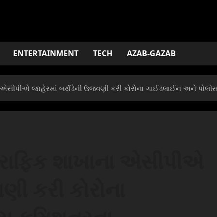
ENTERTAINMENT
TECH
AZAB-GAZAB
ા એસીપીએ જાહેરમાં બર્થડેની ઉજવણી કરી કોરોના ગાઈડલાઈન અને પોલીસ
ટ્રાફિક શાખાના એસીપીએ
વણી કરી કોરોના