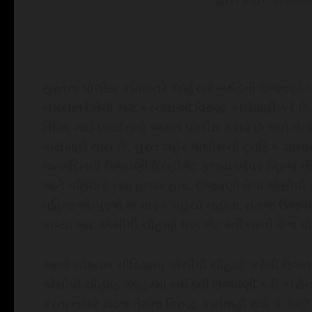
સુરતના પોલીસ કમિશનરે જાહેરમાં બર્થડેની ઉજવણી પર 
સમયાંતરે તેનો ભંગ કરનારાઓ વિરુદ્ધ કાર્યવાહી કરે છ
વિવિધ ગાઈડલાઈનનો અમલ પોલીસ કરાવે છે અને તેનો
કાર્યવાહી થાય છે. સુરત શહેર પોલીસની ટ્રાફિક શા
જન્મદિનની ઉજવણી દિલ્હીગેટ ફલાયઓવર બ્રિજ નીચે 
અને પરિચિતો ત્યાં હાજર હતા. ઉજવણી વેળા એસીપી મ
મહિલાઓ-પુરુષોએ માસ્ક પહેર્યા નહોતા. તેમજ ઉજવણી 
કાપ્યા બાદ એસીપી ચૌહાણે પણ ભેટ સ્વીકારતી વેળા પોતાન
આજે સોશ્યલ મીડિયામાં એસીપી ચૌહાણે કરેલી ઉજવણ
એસીપી ચૌહાણ જાહેરમાં બર્થડેની ઉજવણી કરી કોર
કરતા નજરે ચઢતા તેમના વિરુદ્ધ કાર્યવાહી થશે કે કેમ?