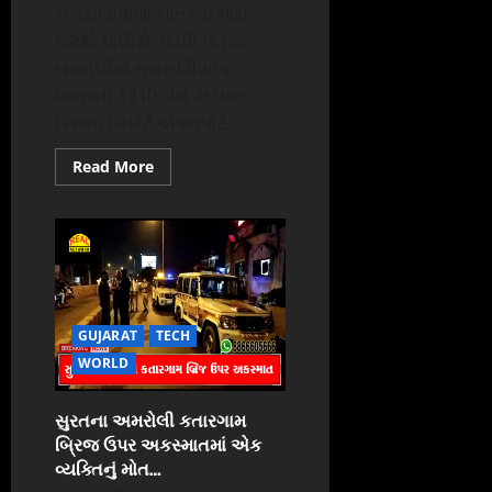
સબસીડીવાળા ખાતરનો મોટો
જથ્થો પોલીસે ઝડપી પાડ્યો
બમરોલીમાં સબસીડીવાળા
ખાતરની 1210 બેગ ઝડપાઇ..
ક્રિષ્ના ઇમ્પોર્ટ એક્સપોર્ટ...
Read
Read More
more
about
સુરતના
બમરોલીમાં
સબસીડીવાળા
યુરિયા
ખાતરની
1210
બેગ
ઝડપાઇ..
GUJARAT
TECH
WORLD
સુરતના અમરોલી કતારગામ
બ્રિજ ઉપર અકસ્માતમાં એક
વ્યક્તિનું મોત…