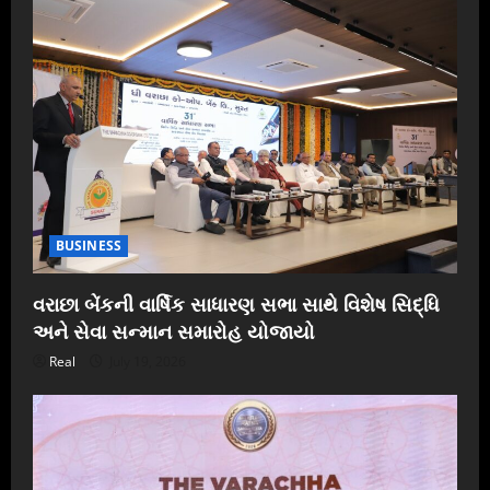
BUSINESS
વરાછા બેંકની વાર્ષિક સાધારણ સભા સાથે વિશેષ સિદ્ધિ
અને સેવા સન્માન સમારોહ યોજાયો
Real
July 19, 2026