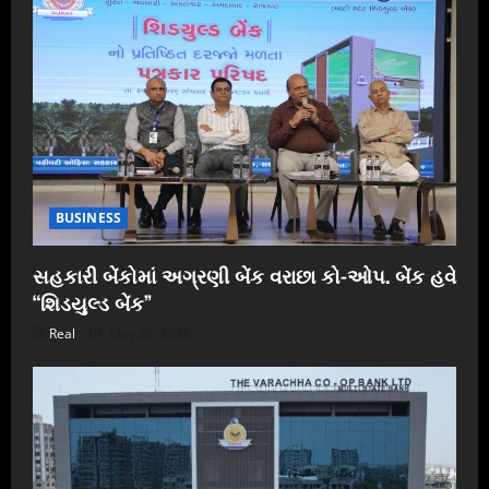
BUSINESS
સહકારી બેંકોમાં અગ્રણી બેંક વરાછા કો-ઓપ. બેંક હવે
“શિડયુલ્ડ બેંક”
Real
May 25, 2026