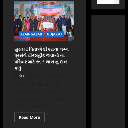
AZAB-GAZAB
GUJARAT
સુરતમાં પિતાએ દીકરાના લગ્ન
પ્રસંગે વીરશહીદ જવાનો ના
પરિવાર માટે રૂ. ૧ લાખ નું દાન
કર્યું
Real
December 28, 2021
હીરા ઉદ્યોગના અગ્રણી
ભનુભાઈ દેવાણી એ તેના દીકરા
અભિષેક ના લગ્ન પ્રસંગે વીર
શહીદ જવાનોના પરિવાર માટે...
Read
Read More
more
about