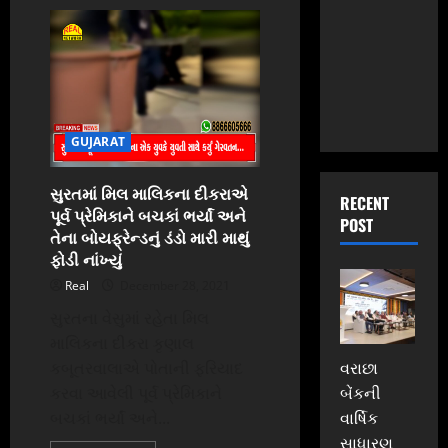
સુરતમાં
પિતાએ
દીકરાના
લગ્ન
પ્રસંગે
વીરશહીદ
જવાનો
ના
પરિવાર
માટે
GUJARAT
રૂ.
૧
લાખ
નું
સુરતમાં મિલ માલિકના દીકરાએ
દાન
RECENT
પૂર્વ પ્રેમિકાને બચકાં ભર્યાં અને
કર્યું
POST
તેના બોયફ્રેન્ડનું ડંડો મારી માથું
ફોડી નાંખ્યું
Real
December 28, 2021
સુરતના વેસુમાં રહેતા મિલ
માલિકના દીકરા કૃણાલ
વરાછા
કબૂતરવાલાએ પોતાની ફરિયાદ
બેંકની
કરવા આવેલી પૂર્વ પ્રેમિકાને
વાર્ષિક
બચકાં ભર્યાં અને...
સાધારણ