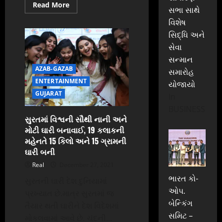
Read
Read More
સભા સાથે
more
about
વિશેષ
સુરતમાં
મિલ
સિદ્ધિ અને
માલિકના
દીકરાએ
સેવા
પૂર્વ
સન્માન
પ્રેમિકાને
બચકાં
AZAB-GAZAB
સમારોહ
ભર્યાં
અને
ENTERTAINMENT
યોજાયો
તેના
GUJARAT
બોયફ્રેન્ડનું
In
ડંડો
BUSINESS
મારી
માથું
સુરતમાં વિશ્વની સૌથી નાની અને
ફોડી
મોટી ઘારી બનાવાઈ, 19 કલાકની
નાંખ્યું
મહેનતે 15 કિલો અને 15 ગ્રામની
ઘારી બની
Real
December 27, 2021
ભારત કો-
સુરતની ઘારી દેશ દુનિયામાં
ઓપ.
પ્રખ્યાત છે.માત્ર સુરતમાં જ
બેન્કિંગ
તૈયાર થતી ઘારીને દેશ વિદેશમાં
સમિટ –
મોકલવામાં આવે છે. ચંદની...