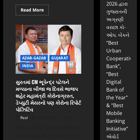
2026 દ્વારા
Read
Read More
ગુજરાતની
more
about
અગ્રણી
સુરતમાં
વરાછા કો-
વિશ્વની
સૌથી
ઓપ. બેંકને
નાની
અને
“Best
મોટી
ઘારી
Urban
બનાવાઈ,
19
Cooperative
AZAB-GAZAB
GUJARAT
કલાકની
Bank”,
INDIA
મહેનતે
15
“Best
કિલો
અને
સુરતમાં CM ભૂપેન્દ્ર પટેલને
Digital
15
મળ્યાના બીજા જ દિવસે ભાજપ
ગ્રામની
Bank of
ઘારી
શહેર મહામંત્રી કોરોનાગ્રસ્ત,
બની
the Year”
ડેપ્યુટી મેયરનો પણ કોરોના રિપોર્ટ
& “Best
પોઝિટિવ
Mobile
Real
December 27, 2021
Banking
ગુજરાત સહિત સુરતમાં કોરોનાના
Initiative”
કેસમાં વધારો થઈ રહ્યો છે, ત્યારે
એવોર્ડ