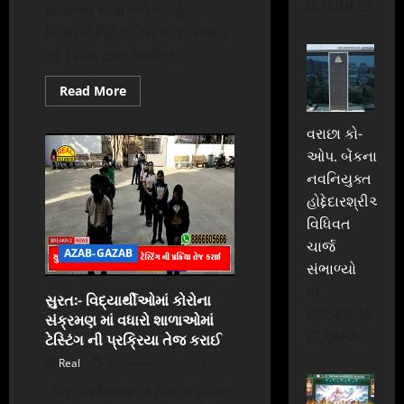
BUSINESS
સામાન્ય સભા મળે તે પહેલાં
વિપક્ષનો વિરોધ પેપર લીક કૌભાંડ
મુદ્દે વિપક્ષ દ્વારા અનોખો...
Read
Read More
more
about
સુરત
વરાછા કો-
મહાનગર
પાલિકાની
ઓપ. બેંકના
સામાન્ય
નવનિયુક્ત
સભા
મળે
હોદ્દેદારશ્રીઓએ
તે
પહેલાં
વિધિવત
વિપક્ષનો
વિરોધ
ચાર્જ
AZAB-GAZAB
સંભાળ્યો
In
સુરત:- વિદ્યાર્થીઓમાં કોરોના
BUSINESS,
સંક્રમણ માં વધારો શાળાઓમાં
GUJARAT
ટેસ્ટિંગ ની પ્રક્રિયા તેજ કરાઈ
Real
December 27, 2021
વિદ્યાર્થીઓમાં કોરોના સંક્રમણ