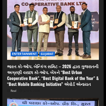
ENTERTAINMENT
GUJARAT
ભારત કો-ઓપ. બેન્કિંગ સમિટ – 2026 દ્વારા ગુજરાતની
અગ્રણી વરાછા કો-ઓપ. બેંકને “Best Urban
Cooperative Bank”, “Best Digital Bank of the Year” &
“Best Mobile Banking Initiative” એવોર્ડ એનાયત
Real
June 6, 2026