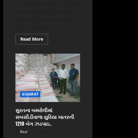
હેડ ક્લાર્કની ભરતીના પેપર ફૂટ્યાં
બાદ રાજ્યભરમાં વિરોધ પ્રદર્શન
થઈ રહ્યાં છે. આપ દ્વારા અસિત
વોરાના રાજીનામાની...
Read
Read More
more
about
સુરતમાં
અસિત
વોરાના
રાજીનામાની
માગ
કરતાં
આપના
નેતાઓ
અને
પોલીસ
GUJARAT
વચ્ચે
મારામારી
જુવો
વિડિઓ
સુરતના બમરોલીમાં
સબસીડીવાળા યુરિયા ખાતરની
1210 બેગ ઝડપાઇ..
Real
December 23, 2021