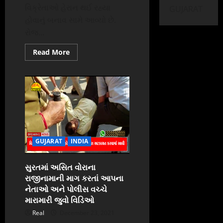
વિક્રેતાઓ હેરાન થઈ રહ્યા
GUJARAT
હોવાનું બનાવ સામે આવ્યો છે.
રોજ...
Read
Read More
more
about
સુરત
કતારગામમાં
દૂધ
ચોરનો,
આતંક
જુવો
લાઈવ
દૂધ
ચોરી
GUJARAT
INDIA
સુરતમાં અસિત વોરાના
રાજીનામાની માગ કરતાં આપના
નેતાઓ અને પોલીસ વચ્ચે
મારામારી જુવો વિડિઓ
Real
December 23, 2021