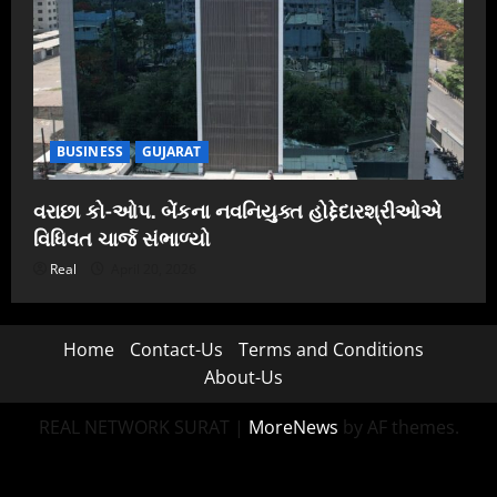
BUSINESS
GUJARAT
વરાછા કો-ઓપ. બેંકના નવનિયુક્ત હોદ્દેદારશ્રીઓએ
વિધિવત ચાર્જ સંભાળ્યો
Real
April 20, 2026
Home
Contact-Us
Terms and Conditions
About-Us
REAL NETWORK SURAT
|
MoreNews
by AF themes.