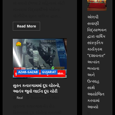
માં વધારો છેલ્લા 2 મહિનામાં મોટી
સંખ્યામાં વિદ્યાર્થીઓ કોરોના
પોઝીટિવ સુરત પાલિકા દ્વારા...
એલપી
સવાણી
Read
Read More
more
વિદ્યાભવન
about
દ્વારા વાર્ષિક
સુરત:-
વિદ્યાર્થીઓમાં
સાંસ્કૃતિક
કોરોના
સંક્રમણ
કાર્યક્રમ
માં
વધારો
“દશાવતાર”
શાળાઓમાં
અત્યંત
ટેસ્ટિંગ
ની
ભવ્યતા
પ્રક્રિયા
AZAB-GAZAB
GUJARAT
તેજ
અને
કરાઈ
ઉત્સાહ
સુરત કતારગામમાં દૂધ ચોરનો,
સાથે
આતંક જુવો લાઈવ દૂધ ચોરી
આયોજિત
Real
December 27, 2021
કરવામાં
સુરતના કતારગામ-વેડ રોડ
આવ્યો
વિસ્તારમાં દૂધ ચોરોના ત્રાસથી
In