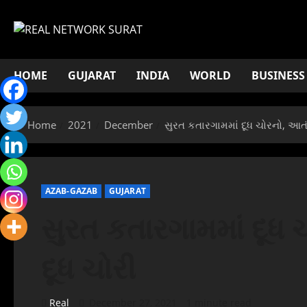
Skip
to
content
HOME
GUJARAT
INDIA
WORLD
BUSINESS
Home
2021
December
સુરત કતારગામમાં દૂધ ચોરનો, આતં
AZAB-GAZAB
GUJARAT
સુરત કતારગામમાં દૂધ
દૂધ ચોરી
Real
December 27, 2021
1 minute read