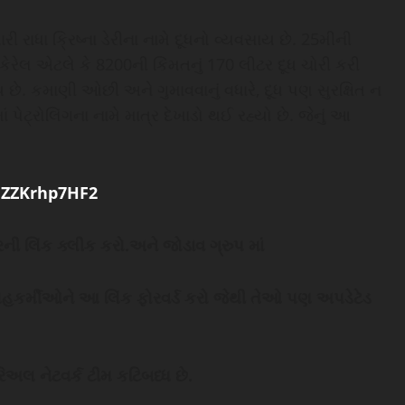
ારી રાધા ક્રિષ્ના ડેરીના નામે દૂધનો વ્યવસાય છે. 25મીની
 કેરેલ એટલે કે 8200ની કિંમતનું 170 લીટર દૂધ ચોરી કરી
 છે. કમાણી ઓછી અને ગુમાવવાનું વધારે, દૂધ પણ સુરક્ષિત ન
પેટ્રોલિંગના નામે માત્ર દેખાડો થઈ રહ્યો છે. જેનું આ
FZZKrhp7HF2
ી લિંક ક્લીક કરો.અને જોડાવ ગ્રુપ માં
સ, સહકર્મીઓને આ લિંક ફોરવર્ડ કરો જેથી તેઓ પણ અપડેટેડ
િઅલ નેટવર્ક ટીમ કટિબધ્ધ છે.