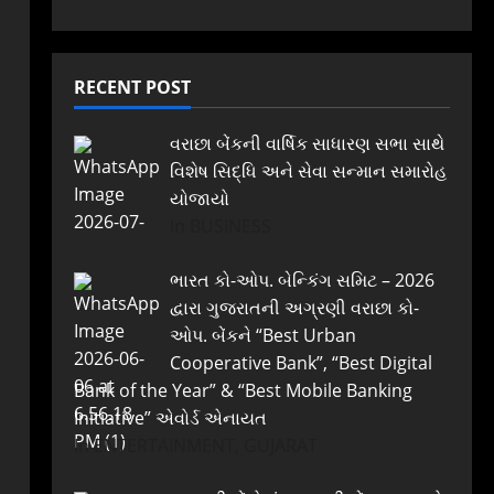
RECENT POST
વરાછા બેંકની વાર્ષિક સાધારણ સભા સાથે
વિશેષ સિદ્ધિ અને સેવા સન્માન સમારોહ
યોજાયો
In BUSINESS
ભારત કો-ઓપ. બેન્કિંગ સમિટ – 2026
દ્વારા ગુજરાતની અગ્રણી વરાછા કો-
ઓપ. બેંકને “Best Urban
Cooperative Bank”, “Best Digital
Bank of the Year” & “Best Mobile Banking
Initiative” એવોર્ડ એનાયત
In ENTERTAINMENT, GUJARAT