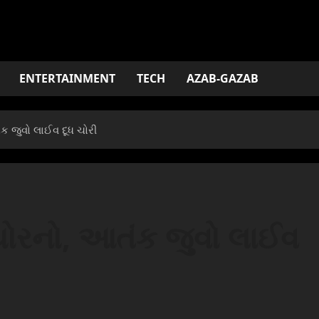
ENTERTAINMENT
TECH
AZAB-GAZAB
ક જુવો લાઈવ દૂધ ચોરી
 ચોરનો, આતંક જુવો લાઈવ