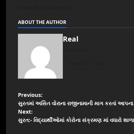
Team Real Network
ABOUT THE AUTHOR
Real
Administrator
View All Posts
P
Previous:
સુરતમાં અસિત વોરાના રાજીનામાની માગ કરતાં આપના
o
Next:
s
સુરત:- વિદ્યાર્થીઓમાં કોરોના સંક્રમણ માં વધારો શાળા