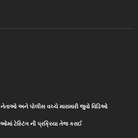
 નેતાઓ અને પોલીસ વચ્ચે મારામારી જુવો વિડિઓ
ઓમાં ટેસ્ટિંગ ની પ્રક્રિયા તેજ કરાઈ