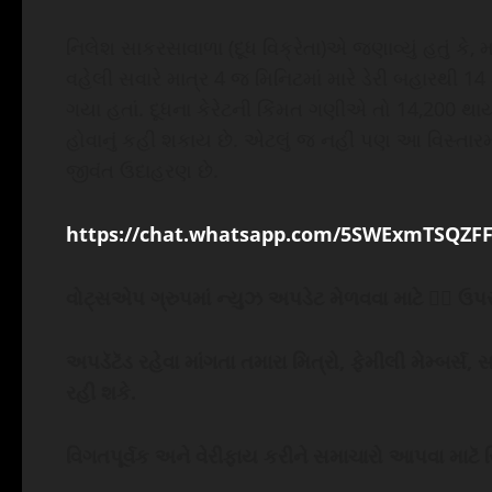
નિલેશ સાકરસાવાળા (દૂધ વિક્રેતા)એ જણાવ્યું હતું કે, મ
વહેલી સવારે માત્ર 4 જ મિનિટમાં મારે ડેરી બહારથી 14
ગયા હતાં. દૂધના કેરેટની કિંમત ગણીએ તો 14,200 થાય
હોવાનું કહી શકાય છે. એટલું જ નહીં પણ આ વિસ્તારમાં 
જીવંત ઉદાહરણ છે.
https://chat.whatsapp.com/5SWExmTSQZF
વોટ્સએપ ગ્રુપમાં ન્યુઝ અપડેટ મેળવવા માટે
☝🏻
ઉપરન
અપડૅટૅડ રહેવા માંગતા તમારા મિત્રો, ફેમીલી મેમ્બર્
રહી શકે.
વિગતપૂર્વક અને વેરીફાય કરીને સમાચારો આપવા માટૅ ર