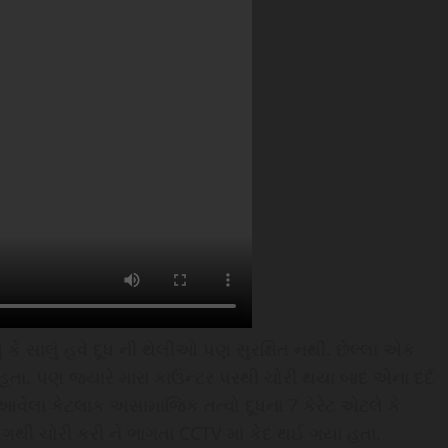
ું કે સાલું હવે દૂધ ની થેલીઓ પણ સુરક્ષિત નથી. છેલ્લા એક
હતા. પણ જ્યારે મારા કાઉન્ટર પરથી ચોરી થયા બાદ એના દર્દ
ં આવેલા કેટલાક અસામાજિક તત્વો દૂધના 7 કેરેટ એટલે કે
લગથી ચોરી કરી ને ભાગતા CCTV માં કેદ થઈ ગયા હતા.