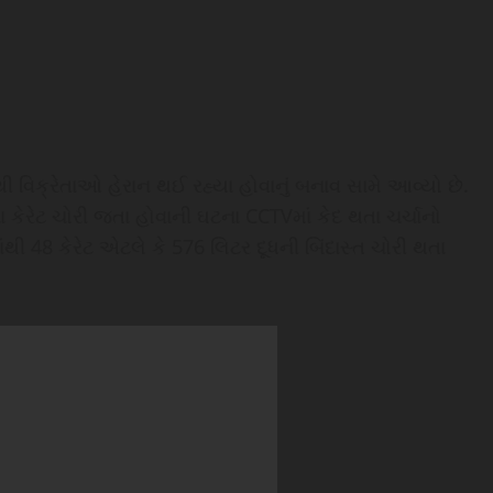
થી વિક્રેતાઓ હેરાન થઈ રહ્યા હોવાનું બનાવ સામે આવ્યો છે.
કેરેટ ચોરી જતા હોવાની ઘટના CCTVમાં કેદ થતા ચર્ચાનો
ાંથી 48 કેરેટ એટલે કે 576 લિટર દૂધની બિંદાસ્ત ચોરી થતા