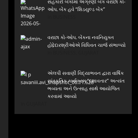
સહકારી બેંકોમાં અગ્રણી બેંક વરાછા કો-
ઓપ. બેંક હવે “શિડયુલ્ડ બેંક”
In BUSINESS
વરાછા કો-ઓપ. બેંકના નવનિયુક્ત
હોદ્દેદારશ્રીઓએ વિધિવત ચાર્જ સંભાળ્યો
In BUSINESS, GUJARAT
એલપી સવાણી વિદ્યાભવન દ્વારા વાર્ષિક
સાંસ્કૃતિક કાર્યક્રમ “દશાવતાર” અત્યંત
ભવ્યતા અને ઉત્સાહ સાથે આયોજિત
કરવામાં આવ્યો
In GUJARAT