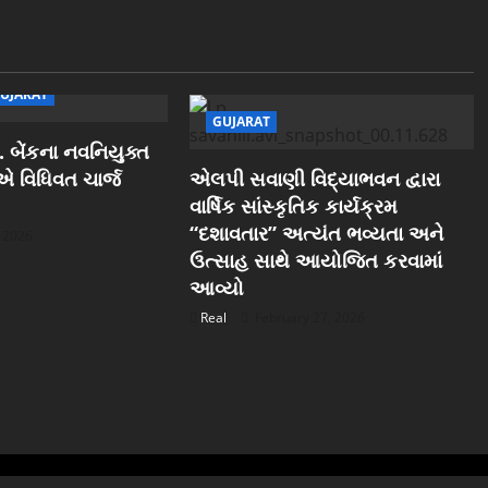
UJARAT
GUJARAT
 બેંકના નવનિયુક્ત
ઓએ વિધિવત ચાર્જ
એલપી સવાણી વિદ્યાભવન દ્વારા
વાર્ષિક સાંસ્કૃતિક કાર્યક્રમ
“દશાવતાર” અત્યંત ભવ્યતા અને
, 2026
ઉત્સાહ સાથે આયોજિત કરવામાં
આવ્યો
Real
February 27, 2026