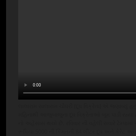
લાલારામ સાલારામ ચૌધરી (દૂધ વિક્રેતા) એ જણાવ્યું હત
મહિનાથી આજુબાજુના દૂધ વિક્રેતાઓ બૂમ પાડી રહ્યા 
નો અહેસાસ થયો છે. રવિવાર ની વહેલી સવારે ટેમ્પામા
રૂપિયા 5000 ની કિંમતની 84 લીટર દૂધ અને કેરેટ અ