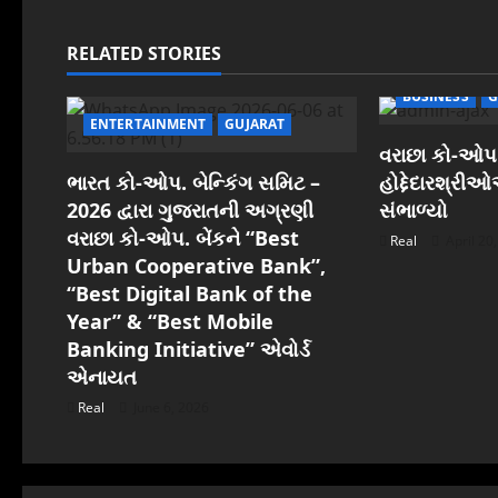
t
n
RELATED STORIES
a
BUSINESS
G
ENTERTAINMENT
GUJARAT
v
વરાછા કો-ઓપ.
i
ભારત કો-ઓપ. બેન્કિંગ સમિટ –
હોદ્દેદારશ્રી
2026 દ્વારા ગુજરાતની અગ્રણી
સંભાળ્યો
g
વરાછા કો-ઓપ. બેંકને “Best
Real
April 20
Urban Cooperative Bank”,
a
“Best Digital Bank of the
t
Year” & “Best Mobile
Banking Initiative” એવોર્ડ
i
એનાયત
o
Real
June 6, 2026
n