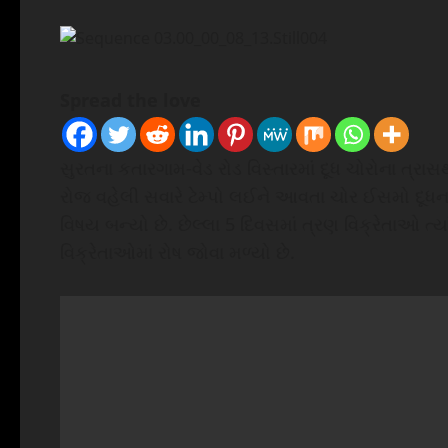
Spread the love
સુરતના કતારગામ-વેડ રોડ વિસ્તારમાં દૂધ ચોરોના ત્રાસ
રોજ વહેલી સવારે ટેમ્પો લઈને આવતા ચોર ઈસમો દૂધના 
વિષય બન્યો છે. છેલ્લા 5 દિવસમાં ત્રણ વિક્રેતાઓ ત્ય
વિક્રેતાઓમાં રોષ જોવા મળ્યો છે.