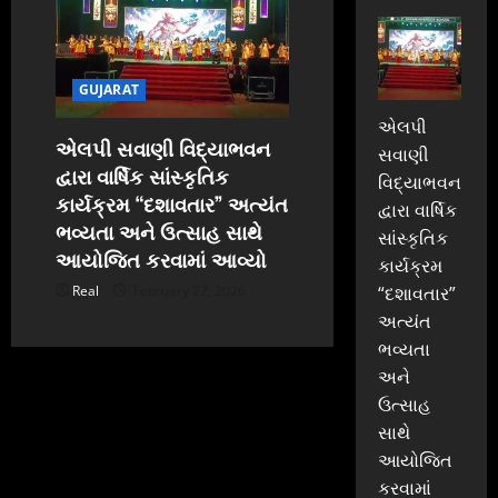
GUJARAT
એલપી
એલપી સવાણી વિદ્યાભવન
સવાણી
દ્વારા વાર્ષિક સાંસ્કૃતિક
વિદ્યાભવન
કાર્યક્રમ “દશાવતાર” અત્યંત
દ્વારા વાર્ષિક
ભવ્યતા અને ઉત્સાહ સાથે
સાંસ્કૃતિક
આયોજિત કરવામાં આવ્યો
કાર્યક્રમ
Real
February 27, 2026
“દશાવતાર”
અત્યંત
ભવ્યતા
અને
ઉત્સાહ
સાથે
આયોજિત
કરવામાં