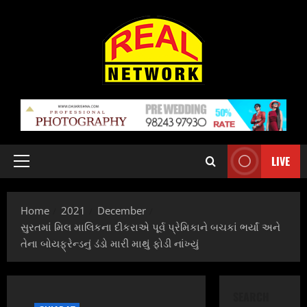
Skip
to
content
LIVE
Primary
Menu
Home
2021
December
સુરતમાં મિલ માલિકના દીકરાએ પૂર્વ પ્રેમિકાને બચકાં ભર્યાં અને
તેના બોયફ્રેન્ડનું ડંડો મારી માથું ફોડી નાંખ્યું
SEARCH