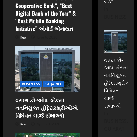
બેંક”
Cooperative Bank”, “Best
In
Digital Bank of the Year” &
BUSINESS
“Best Mobile Banking
Initiative” એવોર્ડ એનાયત
Real
June 6, 2026
વરાછા કો-
ઓપ. બેંકના
નવનિયુક્ત
હોદ્દેદારશ્રીઓએ
BUSINESS
GUJARAT
વિધિવત
ચાર્જ
વરાછા કો-ઓપ. બેંકના
સંભાળ્યો
નવનિયુક્ત હોદ્દેદારશ્રીઓએ
In
વિધિવત ચાર્જ સંભાળ્યો
BUSINESS,
Real
April 20, 2026
GUJARAT