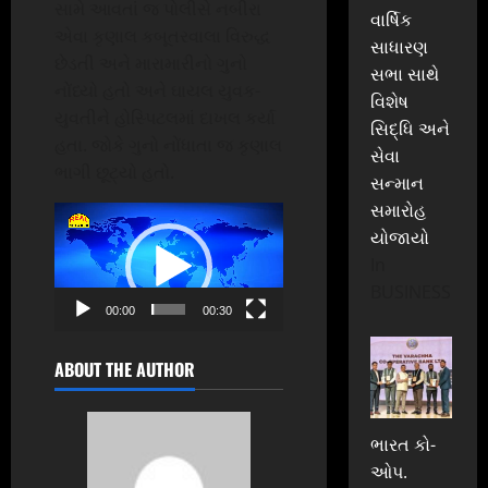
સામે આવતાં જ પોલીસે નબીરા
વાર્ષિક
એવા કૃણાલ કબૂતરવાલા વિરુદ્ધ
સાધારણ
છેડતી અને મારામારીનો ગુનો
સભા સાથે
નોંધ્યો હતો અને ઘાયલ યુવક-
વિશેષ
યુવતીને હોસ્પિટલમાં દાખલ કર્યા
સિદ્ધિ અને
હતા. જોકે ગુનો નોંધાતા જ કૃણાલ
સેવા
ભાગી છૂટ્યો હતો.
સન્માન
સમારોહ
Video
યોજાયો
Player
In
BUSINESS
00:00
00:30
ABOUT THE AUTHOR
ભારત કો-
ઓપ.