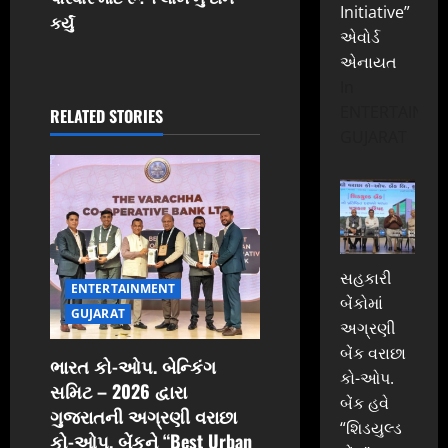
a
Initiative”
કર્યું
એવોર્ડ
v
એનાયત
i
In
ENTERTAINME
RELATED STORIES
g
GUJARAT
a
t
i
સહકારી
ENTERTAINMENT
o
બેંકોમાં
GUJARAT
અગ્રણી
n
બેંક વરાછા
ભારત કો-ઓપ. બેન્કિંગ
કો-ઓપ.
સમિટ – 2026 દ્વારા
બેંક હવે
ગુજરાતની અગ્રણી વરાછા
“શિડયુલ્ડ
કો-ઓપ. બેંકને “Best Urban