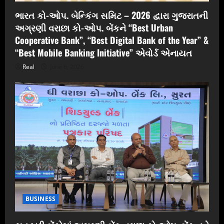
ભારત કો-ઓપ. બેન્કિંગ સમિટ – 2026 દ્વારા ગુજરાતની
અગ્રણી વરાછા કો-ઓપ. બેંકને “Best Urban
Cooperative Bank”, “Best Digital Bank of the Year” &
“Best Mobile Banking Initiative” એવોર્ડ એનાયત
Real
June 6, 2026
BUSINESS