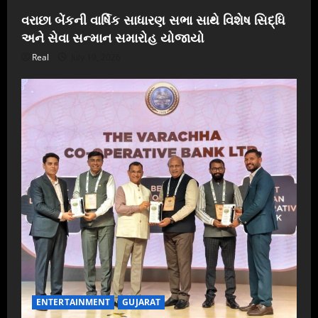
વરાછા બેંકની વાર્ષિક સાધારણ સભા સાથે વિશેષ સિદ્ધિ
અને સેવા સન્માન સમારોહ યોજાયો
Real
July 19, 2026
ENTERTAINMENT
GUJARAT