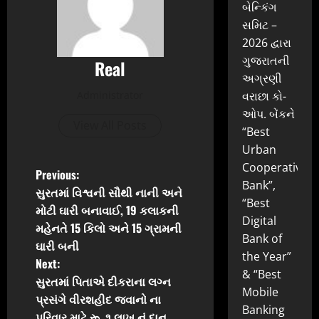
બેન્કિંગ
સમિટ –
2026 દ્વારા
ગુજરાતની
Real
અગ્રણી
Administrator
વરાછા કો-
ઓપ. બેંકને
View All Posts
“Best
Urban
Cooperative
P
Previous:
Bank”,
સુરતમાં વિશ્વની સૌથી નાની અને
o
“Best
મોટી ઘારી બનાવાઈ, 19 કલાકની
Digital
મહેનતે 15 કિલો અને 15 ગ્રામની
s
Bank of
ઘારી બની
the Year”
t
Next:
& “Best
સુરતમાં પિતાએ દીકરાના લગ્ન
n
Mobile
પ્રસંગે વીરશહીદ જવાનો ના
Banking
પરિવાર માટે રૂ. ૧ લાખ નું દાન