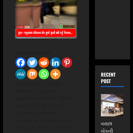
Spread the love
RECENT
POST
સુરતના વેસુમાં રહેતા મિલ
માલિકના દીકરા કૃણાલ
કબૂતરવાલાએ પોતાની ફરિયાદ
કરવા આવેલી પૂર્વ પ્રેમિકાને
બચકાં ભર્યાં અને તેના
બોયફ્રેન્ડનું ડંડો મારી માથું ફોડી
વરાછા
નાંખ્યું હતું. આ ઘટનાનો વીડિયો
બેંકની