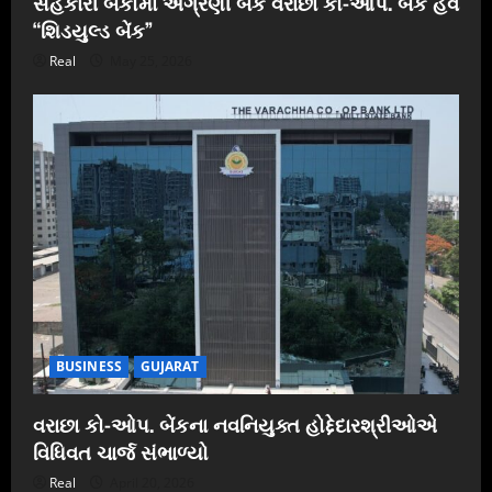
સહકારી બેંકોમાં અગ્રણી બેંક વરાછા કો-ઓપ. બેંક હવે
“શિડયુલ્ડ બેંક”
Real
May 25, 2026
BUSINESS
GUJARAT
વરાછા કો-ઓપ. બેંકના નવનિયુક્ત હોદ્દેદારશ્રીઓએ
વિધિવત ચાર્જ સંભાળ્યો
Real
April 20, 2026