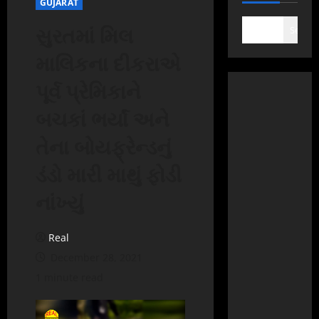
GUJARAT
સુરતમાં મિલ
Search
માલિકના દીકરાએ
પૂર્વ પ્રેમિકાને
બચકાં ભર્યાં અને
તેના બોયફ્રેન્ડનું
ડંડો મારી માથું ફોડી
નાંખ્યું
Real
December 28, 2021
1 minute read