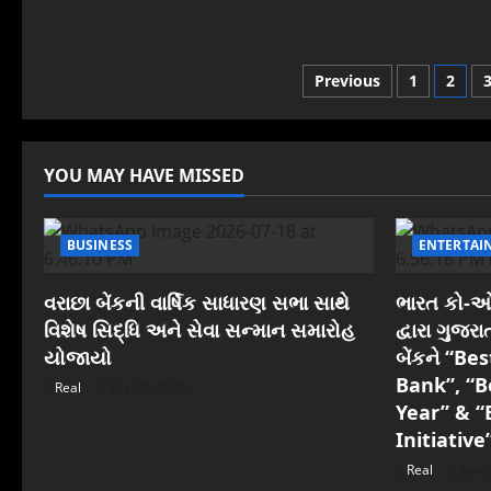
Posts
Previous
1
2
pagination
YOU MAY HAVE MISSED
BUSINESS
ENTERTAI
વરાછા બેંકની વાર્ષિક સાધારણ સભા સાથે
ભારત કો-ઓપ
વિશેષ સિદ્ધિ અને સેવા સન્માન સમારોહ
દ્વારા ગુજ
યોજાયો
બેંકને “B
Bank”, “B
Real
July 19, 2026
Year” & “
Initiative
Real
June 