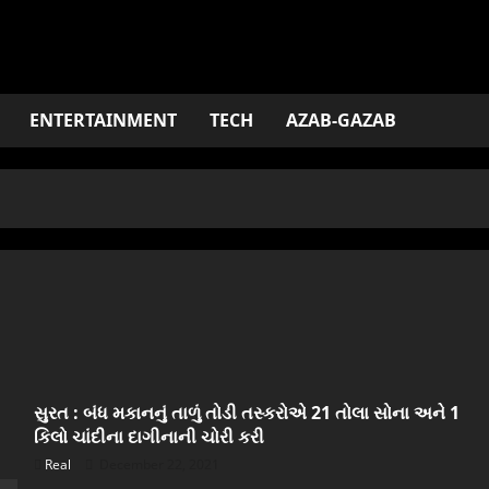
ENTERTAINMENT
TECH
AZAB-GAZAB
સુરત : બંધ મકાનનું તાળું તોડી તસ્કરોએ 21 તોલા સોના અને 1
કિલો ચાંદીના દાગીનાની ચોરી કરી
Real
December 22, 2021