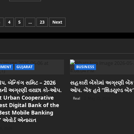
about
સુરતમાં
લગ્નવિધિ
શરૂ
કરતા
3
4
5
…
23
Next
પહેલા
વસોયા
પરિવારે
કન્યા
સહિત
દીકરીઓનું
ભાવથી
પૂજન
કર્યું
NMENT
GUJARAT
BUSINESS
. બેન્કિંગ સમિટ – 2026
સહકારી બેંકોમાં અગ્રણી બેંક
રાતની અગ્રણી વરાછા કો-ઓપ.
ઓપ. બેંક હવે “શિડયુલ્ડ બેંક
est Urban Cooperative
Real
May 25, 2026
est Digital Bank of the
Best Mobile Banking
” એવોર્ડ એનાયત
6, 2026