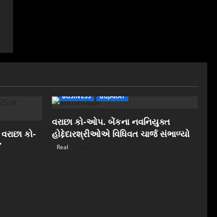
BUSINESS
GUJARAT
વરાછા કો-ઓપ. બેંકના નવનિયુક્ત
 વરાછા કો-
હોદ્દેદારશ્રીઓએ વિધિવત ચાર્જ સંભાળ્યો
”
Real
April 20, 2026