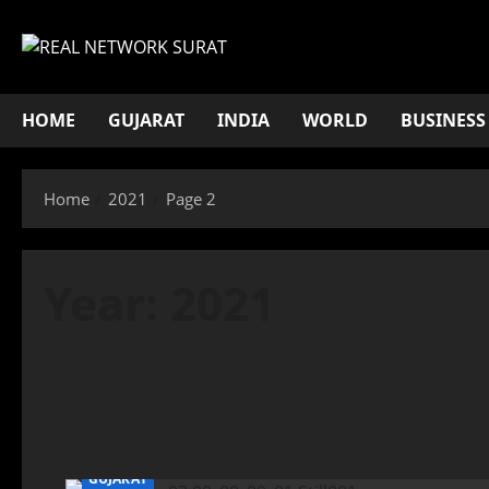
Skip
to
content
HOME
GUJARAT
INDIA
WORLD
BUSINESS
Home
2021
Page 2
Year:
2021
GUJARAT