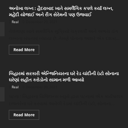
વર્ષે
પડી
અનોખા લગ્ન : હૈદરાબાદ ખાતે સમલૈંગિક કપલે કર્યા લગ્ન,
ખબર
કે
મહેંદી યોજાઈ અને રીંગ સેરેમની પણ ઉજવાઈ
જમાઈ
નકલી
Real
December 20, 2021
પીએસઆઇ
છે
તેલંગાણા ખાતે સમલૈંગિક સુપ્રિયો ચક્રવર્તી અને અભય ડાંગ
પાડોશી
કોન્સ્ટેબલ
લગ્નના બંધનમાં બંધાયા છે. તેમણે પોતાના આશરે એક દશકા...
પણ
કરતો
રહ્યો
Read
Read More
સલામ
more
જાણો
about
આ
અનોખા
કિસ્સો…
લગ્ન
:
બિહારમાં સરકારી એન્જિનિયરના ઘરે રેડ ચાંદીની ઇંટો સોનાના
હૈદરાબાદ
ખાતે
ઘરેણાં સહીત કરોડોનો સામાન મળી આવ્યો
સમલૈંગિક
કપલે
Real
December 20, 2021
કર્યા
લગ્ન,
પટના : બિહારના વિજિલન્સ બ્યુરો દ્વારા પટનામાં એક કાર્યપાલક
મહેંદી
યોજાઈ
ઇજનરેના ઘરે કરવામાં આવેલી રેડમાં ચાંદીની ઇંટો, સોનાના...
અને
રીંગ
સેરેમની
Read
Read More
પણ
more
ઉજવાઈ
about
બિહારમાં