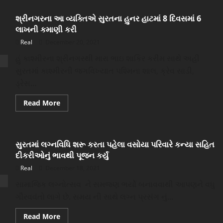
સરકારી
એન્જિનિયરના
શ્રીનગરના આ વ્યક્તિએ સુરતના હુનર હાટમાં 8 દિવસમાં 6
ઘરે
રેડ
લાખની કમાણી કરી
ચાંદીની
ઇંટો
Real
December 20, 2021
સોનાના
ઘરેણાં
હું કાશ્મીરના શ્રીનગરથી મારા ભાઇ શાકિર કરીમ સાથે અહીં
સહીત
કરોડોનો
સુરતમાં કાશ્મીરની જગવિખ્યાત પશ્મિના શાલ, ક્રેવ સાડી,
સામાન
મળી
ડ્રેસ...
આવ્યો
Read
Read More
more
about
શ્રીનગરના
આ
વ્યક્તિએ
સુરતમાં લગ્નવિધિ શરૂ કરતા પહેલા વસોયા પરિવારે કન્યા સહિત
સુરતના
હુનર
દીકરીઓનું ભાવથી પૂજન કર્યું
હાટમાં
8
Real
December 18, 2021
દિવસમાં
6
સામાજિક લગ્નોત્સવ ને સમજણ ભર્યો બનાવવાથી આપણને વધુ
લાખની
કમાણી
ગૌરવવંતો લાગે છે. સમય ની સાથે લગ્ન પ્રસંગ નું...
કરી
Read
Read More
more