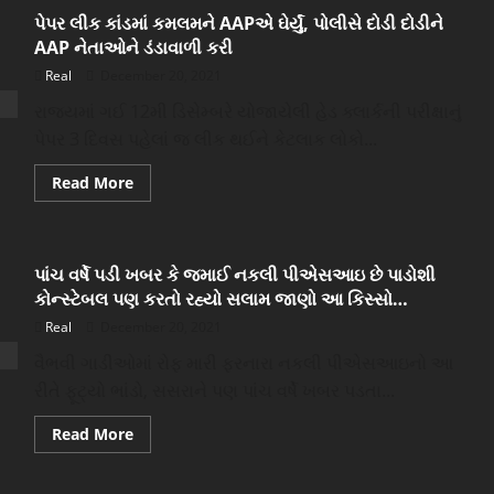
સૌથી
પેપર લીક કાંડમાં કમલમને AAPએ ઘેર્યું, પોલીસે દોડી દોડીને
લાંબી
રાત
AAP નેતાઓને ડંડાવાળી કરી
અને
ટૂંકા
Real
December 20, 2021
દિવસનો
લોકો
રાજ્યમાં ગઈ 12મી ડિસેમ્બરે યોજાયેલી હેડ ક્લાર્કની પરીક્ષાનું
અનુભવ
કરશે.
પેપર 3 દિવસ પહેલાં જ લીક થઈને કેટલાક લોકો...
Read
Read More
more
about
પેપર
લીક
કાંડમાં
પાંચ વર્ષે પડી ખબર કે જમાઈ નકલી પીએસઆઇ છે પાડોશી
કમલમને
AAPએ
કોન્સ્ટેબલ પણ કરતો રહ્યો સલામ જાણો આ કિસ્સો…
ઘેર્યું,
પોલીસે
Real
December 20, 2021
દોડી
દોડીને
વૈભવી ગાડીઓમાં રોફ મારી ફરનારા નકલી પીએસઆઇનો આ
AAP
નેતાઓને
રીતે ફૂટ્યો ભાંડો, સસરાને પણ પાંચ વર્ષે ખબર પડતા...
ડંડાવાળી
કરી
Read
Read More
more
about
પાંચ