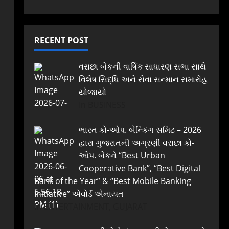
RECENT POST
વરાછા બેંકની વાર્ષિક સાધારણ સભા સાથે
વિશેષ સિદ્ધિ અને સેવા સન્માન સમારોહ
યોજાયો
In BUSINESS
ભારત કો-ઓપ. બેન્કિંગ સમિટ – 2026
દ્વારા ગુજરાતની અગ્રણી વરાછા કો-
ઓપ. બેંકને “Best Urban
Cooperative Bank”, “Best Digital
Bank of the Year” & “Best Mobile Banking
Initiative” એવોર્ડ એનાયત
In ENTERTAINMENT, GUJARAT