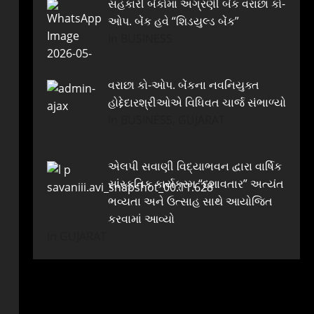
સહકારી બેંકોમાં અગ્રણી બેંક વરાછા કો-
ઓપ. બેંક હવે “શિડયુલ્ડ બેંક”
In BUSINESS
વરાછા કો-ઓપ. બેંકના નવનિયુક્ત
હોદ્દેદારશ્રીઓએ વિધિવત ચાર્જ સંભાળ્યો
In BUSINESS, GUJARAT
એલપી સવાણી વિદ્યાભવન દ્વારા વાર્ષિક
સાંસ્કૃતિક કાર્યક્રમ “દશાવતાર” અત્યંત
ભવ્યતા અને ઉત્સાહ સાથે આયોજિત
કરવામાં આવ્યો
In GUJARAT