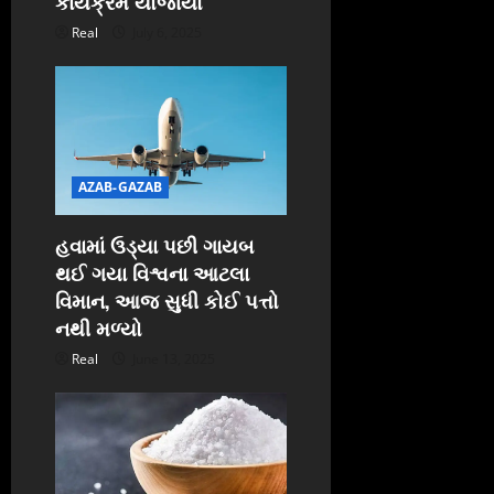
કાર્યક્રમ યોજાયો
Real
July 6, 2025
AZAB-GAZAB
હવામાં ઉડ્યા પછી ગાયબ
થઈ ગયા વિશ્વના આટલા
વિમાન, આજ સુધી કોઈ પત્તો
નથી મળ્યો
Real
June 13, 2025