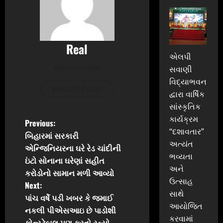
Real
એલપી
Administrator
સવાણી
વિદ્યાભવન
View All Posts
દ્વારા વાર્ષિક
સાંસ્કૃતિક
કાર્યક્રમ
P
Previous:
“દશાવતાર”
બિહારમાં સરકારી
o
અત્યંત
એન્જિનિયરના ઘરે રેડ ચાંદીની
ભવ્યતા
ઇંટો સોનાના ઘરેણાં સહીત
s
અને
કરોડોનો સામાન મળી આવ્યો
ઉત્સાહ
t
Next:
સાથે
પાંચ વર્ષે પડી ખબર કે જમાઈ
n
આયોજિત
નકલી પીએસઆઇ છે પાડોશી
કરવામાં
કોન્સ્ટેબલ પણ કરતો રહ્યો