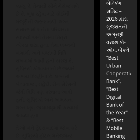
બેન્કિંગ
કહ્યું કે, તેનાથી સૌને મેસેજ મળે
સમિટ –
છે કે, ખુશ રહેવા માટે કોઈની
2026 દ્વારા
મંજૂરીની જરૂર નથી. લગ્ન
ગુજરાતની
સમારંભમાં બંનેના પરિવારના
અગ્રણી
સદસ્યો અને તેમના મિત્રો
વરાછા કો-
એકઠા થયા હતા. તેમાં લગ્નની
ઓપ. બેંકને
બંગાળી અને પંજાબી વિધિ
“Best
રાખવામાં આવી હતી કારણ કે,
Urban
સુપ્રિયો કોલકાતાનો છે જ્યારે
Cooperative
અભય દિલ્હીનો છે. લગ્નમાં
Bank”,
બેન્ડવાજા, મહેંદી, રીંગ સેરેમની
“Best
જેવી વિધિ પણ કરવામાં આવી
Digital
હતી. સુપ્રિયો અને અભયના
Bank of
લગ્ન ખૂબ જ ધામધૂમથી કરવામાં
the Year”
આવ્યા હતા.
& “Best
તેઓ બંને હૈદરાબાદમાં જોબ કરે
Mobile
છે. સુપ્રિયો હોટેલ મેનેજમેન્ટ
Banking