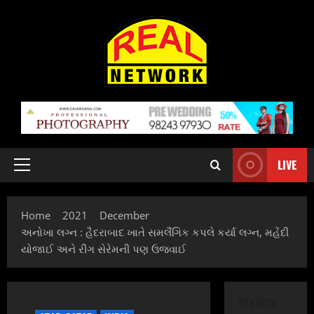
Skip
to
content
LIVE
Primary
Menu
Home
2021
December
અનોખા લગ્ન : હૈદરાબાદ ખાતે સમલૈંગિક કપલે કર્યા લગ્ન, મહેંદી
યોજાઈ અને રીંગ સેરેમની પણ ઉજવાઈ
SEARCH