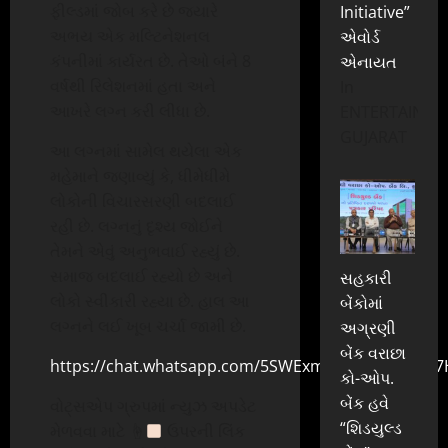
ફીલ્ડમાં જોબ કરે છે જ્યારે
Initiative”
અભય એક મલ્ટિનેશનલ
એવોર્ડ
કંપનીમાં કાર્યરત છે. તેઓ બંને 8
એનાયત
વર્ષથી રિલેશનમાં હતા અને
In
આખરે લગ્ન કરી લીધા છે.
ENTERTAINME
GUJARAT
આ લગ્નમાં સામેલ થયેલા એક
મહેમાને જણાવ્યું કે, ધીમેધીમે
લોકોની વિચારસરણી બદલાઈ
રહી છે. લગ્નનું દૃશ્ય જોઈને
તેમને એવું અનુભવાઈ રહ્યું છે.
સમાજ બદલાઈ રહ્યો છે અને
સહકારી
લોકો સ્વીકારી રહ્યા છે. હાલ આ
બેંકોમાં
લગ્નને લઈ ખૂબ ચર્ચા જામી છે.
અગ્રણી
બેંક વરાછા
https://chat.whatsapp.com/5SWExmTSQZFFZZKrhp7
કો-ઓપ.
બેંક હવે
વોટ્સએપ ગ્રુપમાં ન્યુઝ અપડેટ
“શિડયુલ્ડ
મેળવવા માટે
☝
ઉપરની લિંક