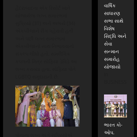
વાર્ષિક
હૈદરાબાદના એક રિસોર્ટ ખાતે
સાધારણ
યોજાયેલા લગ્ન સમારંભમાં
સભા સાથે
સુપ્રિયો (31) અને અભયે (34)
વિશેષ
એકબીજાને રીંગ પહેરાવી હતી
સિદ્ધિ અને
અને પછી લગ્ન સમારંભમાં
સેવા
એકબીજાનો સાથ નિભાવવાનો
સન્માન
સંકલ્પ લીધો હતો. સમલૈંગિક
સમારોહ
કપલની મિત્ર સોફિયા ડેવિડે આ
યોજાયો
લગ્ન કરાવ્યા હતા. સોફિયા પોતે
In
LGBTQ સમુદાયની છે.
BUSINESS
ભારત કો-
ઓપ.
પોતાના લગ્ન અંગે સુપ્રિયોએ