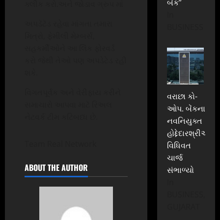
બેંક”
ક્લીક કરો.અને જોડાવ ગ્રુપ માં
In
અપડૅટૅડ રહેવા માંગતા તમારા
BUSINESS
મિત્રો, ફેમીલી મેમ્બર્સ,
સહકર્મીઓને આ લિંક ફોરવર્ડ
કરો જેથી તેઓ પણ અપડેટેડ રહી
શકે.
વિગતપૂર્વક અને વેરીફાય કરીને
વરાછા કો-
સમાચારો આપવા માટૅ રિઅલ
ઓપ. બેંકના
નેટવર્ક ટીમ કટિબધ્ધ છે.
નવનિયુક્ત
હોદ્દેદારશ્રીઓએ
Team Real Network
વિધિવત
ચાર્જ
ABOUT THE AUTHOR
સંભાળ્યો
In
BUSINESS,
GUJARAT