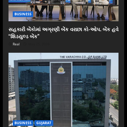
BUSINESS
સહકારી બેંકોમાં અગ્રણી બેંક વરાછા કો-ઓપ. બેંક હવે
“શિડયુલ્ડ બેંક”
Real
May 25, 2026
BUSINESS
GUJARAT