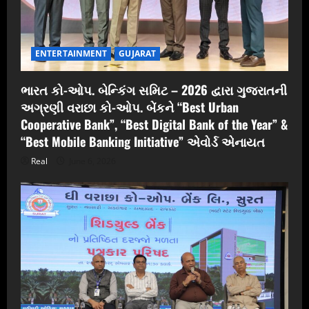
ENTERTAINMENT
GUJARAT
ભારત કો-ઓપ. બેન્કિંગ સમિટ – 2026 દ્વારા ગુજરાતની
અગ્રણી વરાછા કો-ઓપ. બેંકને “Best Urban
Cooperative Bank”, “Best Digital Bank of the Year” &
“Best Mobile Banking Initiative” એવોર્ડ એનાયત
Real
June 6, 2026