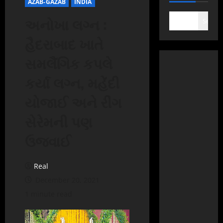
AZAB-GAZAB
INDIA
અનોખા લગ્ન :
Search
હૈદરાબાદ ખાતે
સમલૈંગિક કપલે
કર્યા લગ્ન, મહેંદી
યોજાઈ અને રીંગ
સેરેમની પણ
ઉજવાઈ
Real
December 20, 2021
1 minute read