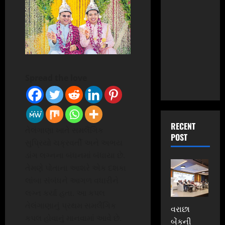
Spread the love
RECENT
તેલંગાણા ખાતે સમલૈંગિક
POST
સુપ્રિયો ચક્રવર્તી અને અભય
ડાંગ લગ્નના બંધનમાં બંધાયા છે.
તેમણે પોતાના આશરે એક દશકા
લાંબા સંબંધને આગળ વધારીને
લગ્ન કર્યા હતા. આ કપલ
તેલંગાણાનું પ્રથમ સમલૈંગિક
વરાછા
કપલ હોવાનું માનવામાં આવે છે.
બેંકની