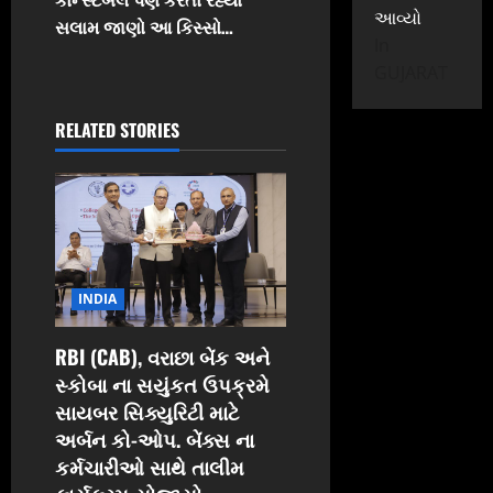
a
આવ્યો
સલામ જાણો આ કિસ્સો…
In
v
GUJARAT
i
RELATED STORIES
g
a
t
i
INDIA
o
RBI (CAB), વરાછા બેંક અને
n
સ્કોબા ના સયુંકત ઉપક્રમે
સાયબર સિક્યુરિટી માટે
અર્બન કો-ઓપ. બેંક્સ ના
કર્મચારીઓ સાથે તાલીમ