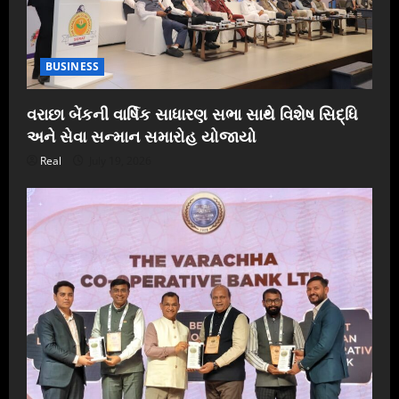
BUSINESS
વરાછા બેંકની વાર્ષિક સાધારણ સભા સાથે વિશેષ સિદ્ધિ
અને સેવા સન્માન સમારોહ યોજાયો
Real
July 19, 2026