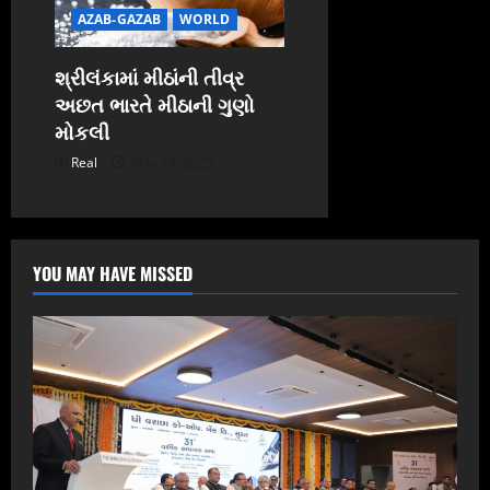
AZAB-GAZAB
WORLD
શ્રીલંકામાં મીઠાંની તીવ્ર
અછત ભારતે મીઠાની ગુણો
મોકલી
Real
May 24, 2025
YOU MAY HAVE MISSED