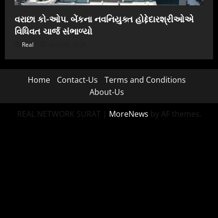
વરાછા કો-ઓપ. બેંકના નવનિયુક્ત હોદ્દેદારશ્રીઓએ
વિધિવત ચાર્જ સંભાળ્યો
Real
April 20, 2026
Home
Contact-Us
Terms and Conditions
About-Us
REAL NETWORK SURAT
|
MoreNews
by AF themes.