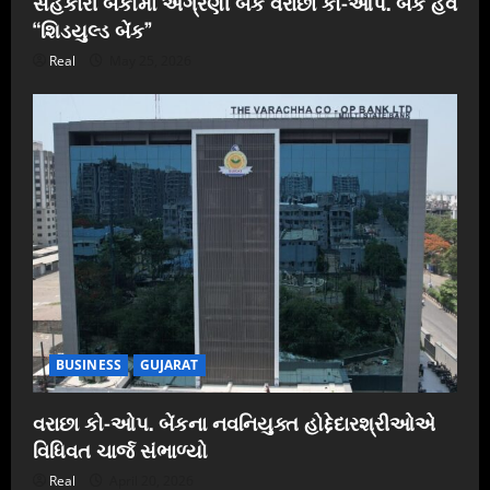
સહકારી બેંકોમાં અગ્રણી બેંક વરાછા કો-ઓપ. બેંક હવે
“શિડયુલ્ડ બેંક”
Real
May 25, 2026
BUSINESS
GUJARAT
વરાછા કો-ઓપ. બેંકના નવનિયુક્ત હોદ્દેદારશ્રીઓએ
વિધિવત ચાર્જ સંભાળ્યો
Real
April 20, 2026