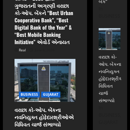
બેંક”
ગુજરાતની અગ્રણી વરાછા
In
કો-ઓપ. બેંકને “Best Urban
BUSINESS
Cooperative Bank”, “Best
Digital Bank of the Year” &
“Best Mobile Banking
Initiative” એવોર્ડ એનાયત
Real
June 6, 2026
વરાછા કો-
ઓપ. બેંકના
નવનિયુક્ત
હોદ્દેદારશ્રીઓએ
વિધિવત
ચાર્જ
BUSINESS
GUJARAT
સંભાળ્યો
In
વરાછા કો-ઓપ. બેંકના
BUSINESS,
નવનિયુક્ત હોદ્દેદારશ્રીઓએ
GUJARAT
વિધિવત ચાર્જ સંભાળ્યો