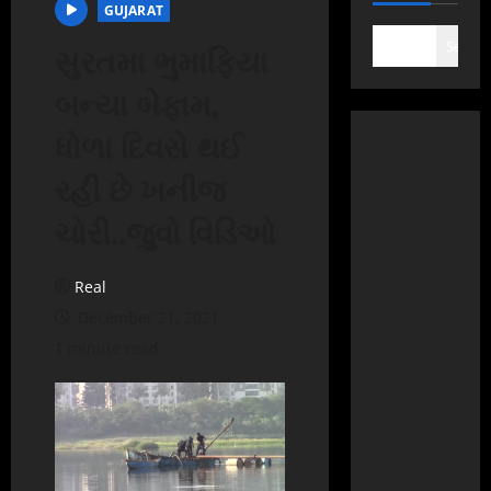
GUJARAT
Search
સુરતમા ભુમાફિયા
બન્યા બેફામ,
ધોળા દિવસે થઈ
રહી છે ખનીજ
ચોરી..જુવો વિડિઓ
Real
December 21, 2021
1 minute read