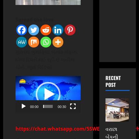
Spread the love
સુરતમા ભુમાફિયા બન્યા બેફામ,
ધોળા દિવસે થઈ રહી છે ખનીજ
ચોરી..જુવો વિડિઓ
RECENT
Video
POST
Player
00:00
00:30
https://chat.whatsapp.com/5SWExmTSQZFFZZKr
વરાછા
બેંકની