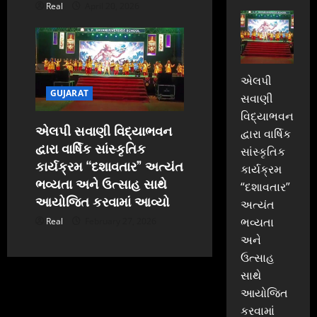
Real
April 20, 2026
એલપી
GUJARAT
સવાણી
વિદ્યાભવન
એલપી સવાણી વિદ્યાભવન
દ્વારા વાર્ષિક
દ્વારા વાર્ષિક સાંસ્કૃતિક
સાંસ્કૃતિક
કાર્યક્રમ “દશાવતાર” અત્યંત
કાર્યક્રમ
ભવ્યતા અને ઉત્સાહ સાથે
“દશાવતાર”
આયોજિત કરવામાં આવ્યો
અત્યંત
ભવ્યતા
Real
February 27, 2026
અને
ઉત્સાહ
સાથે
આયોજિત
કરવામાં