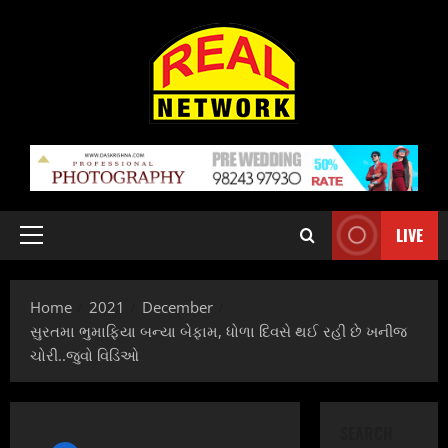
Skip
to
content
LIVE
Primary
Menu
Home
2021
December
સુરતમા ભુમાફિયા બન્યા બેફામ, ધોળા દિવસે થઈ રહી છે ખનીજ
ચોરી..જુવો વિડિઓ
SEARCH