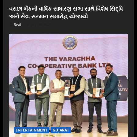
વરાછા બેંકની વાર્ષિક સાધારણ સભા સાથે વિશેષ સિદ્ધિ
અને સેવા સન્માન સમારોહ યોજાયો
Real
July 19, 2026
ENTERTAINMENT
GUJARAT