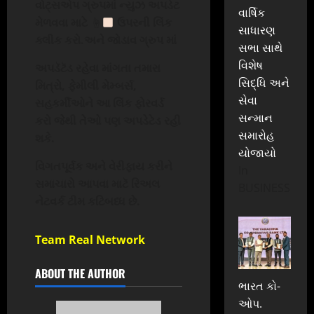
વોટ્સએપ ગ્રુપમાં ન્યુઝ અપડેટ
વાર્ષિક
મેળવવા માટે
☝
ઉપરની લિંક
સાધારણ
ક્લીક કરો.અને જોડાવ ગ્રુપ માં
સભા સાથે
વિશેષ
અપડૅટૅડ રહેવા માંગતા તમારા
સિદ્ધિ અને
મિત્રો, ફેમીલી મેમ્બર્સ,
સેવા
સહકર્મીઓને આ લિંક ફોરવર્ડ
સન્માન
કરો જેથી તેઓ પણ અપડેટેડ રહી
સમારોહ
શકે.
યોજાયો
વિગતપૂર્વક અને વેરીફાય કરીને
In
સમાચારો આપવા માટૅ રિઅલ
BUSINESS
નેટવર્ક ટીમ કટિબધ્ધ છે.
Team Real Network
ABOUT THE AUTHOR
ભારત કો-
ઓપ.