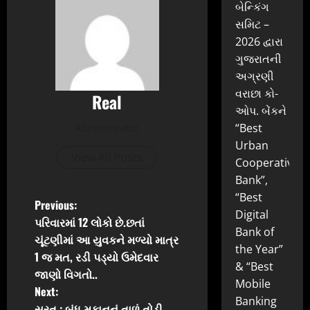
બેન્કિંગ
સમિટ –
2026 દ્વારા
ગુજરાતની
અગ્રણી
વરાછા કો-
Real
ઓપ. બેંકને
“Best
Administrator
Urban
View All Posts
Cooperative
Bank”,
“Best
P
Previous:
Digital
પરિવારમાં 12 લોકો છે.છતાં
o
Bank of
ચૂંટણીમાં આ યુવકને મળ્યો માત્ર
the Year”
1 જ મત, રડી પડ્યો ઉમેદવાર
s
& “Best
જાણો વિગતો..
Mobile
t
Next:
Banking
સુરત : બંધ મકાનનું તાળું તોડી