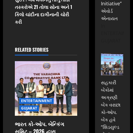
n
Initiative”
તસ્કરોએ 21 તોલા સોના અને 1
એવોર્ડ
કિલો ચાંદીના દાગીનાની ચોરી
a
એનાયત
કરી
In
v
ENTERTAINME
GUJARAT
i
RELATED STORIES
g
a
t
સહકારી
બેંકોમાં
i
અગ્રણી
ENTERTAINMENT
o
બેંક વરાછા
GUJARAT
કો-ઓપ.
n
બેંક હવે
ભારત કો-ઓપ. બેન્કિંગ
“શિડયુલ્ડ
સમિટ – 2026 દ્વારા