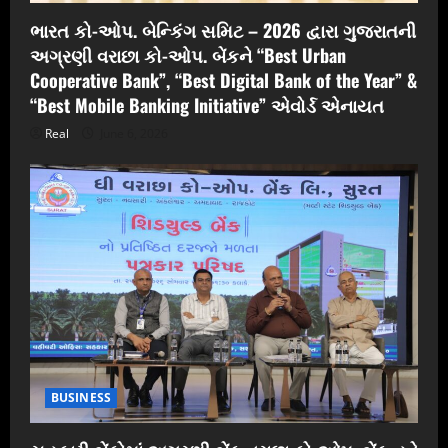
ભારત કો-ઓપ. બેન્કિંગ સમિટ – 2026 દ્વારા ગુજરાતની
અગ્રણી વરાછા કો-ઓપ. બેંકને “Best Urban
Cooperative Bank”, “Best Digital Bank of the Year” &
“Best Mobile Banking Initiative” એવોર્ડ એનાયત
Real
June 6, 2026
BUSINESS