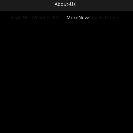
About-Us
REAL NETWORK SURAT
|
MoreNews
by AF themes.