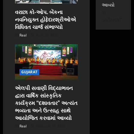
આવ્યો
વરાછા કો-ઓપ. બેંકના
In
નવનિયુક્ત હોદ્દેદારશ્રીઓએ
GUJARAT
વિધિવત ચાર્જ સંભાળ્યો
Real
April 20, 2026
GUJARAT
એલપી સવાણી વિદ્યાભવન
દ્વારા વાર્ષિક સાંસ્કૃતિક
કાર્યક્રમ “દશાવતાર” અત્યંત
ભવ્યતા અને ઉત્સાહ સાથે
આયોજિત કરવામાં આવ્યો
Real
February 27, 2026