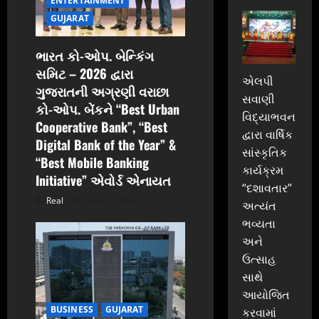
ENTERTAINMENT
o
GUJARAT
n
ભારત કો-ઓપ. બેન્કિંગ
સમિટ – 2026 દ્વારા
એલપી
ગુજરાતની અગ્રણી વરાછા
સવાણી
કો-ઓપ. બેંકને “Best Urban
વિદ્યાભવન
Cooperative Bank”, “Best
દ્વારા વાર્ષિક
Digital Bank of the Year” &
સાંસ્કૃતિક
“Best Mobile Banking
કાર્યક્રમ
Initiative” એવોર્ડ એનાયત
“દશાવતાર”
Real
June 6, 2026
અત્યંત
ભવ્યતા
અને
ઉત્સાહ
સાથે
આયોજિત
BUSINESS
GUJARAT
કરવામાં