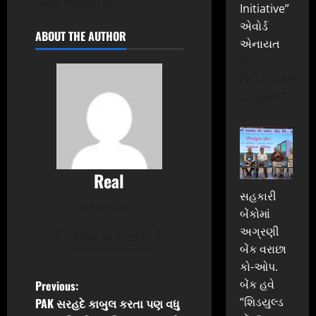
તેમણે જણાવ્યું છે
Initiative”
એવોર્ડ
ABOUT THE AUTHOR
એનાયત
In
ENTERTAINME
GUJARAT
Real
સહકારી
Administrator
બેંકોમાં
અગ્રણી
View All Posts
બેંક વરાછા
કો-ઓપ.
P
બેંક હવે
Previous:
“શિડયુલ્ડ
PAK સરહદે કાબુલ કરતા પણ વધુ