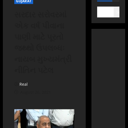
GUJARAT
સરદાર સરોવરમાં
Search
એક વર્ષ પીવાના
પાણી માટે પૂરતો
જથ્થો ઉપલબ્ધઃ
નાયબ મુખ્યમંત્રી
નીતિન પટેલ
Real
August 26, 2021