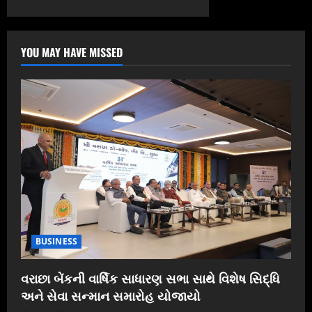
YOU MAY HAVE MISSED
BUSINESS
વરાછા બેંકની વાર્ષિક સાધારણ સભા સાથે વિશેષ સિદ્ધિ
અને સેવા સન્માન સમારોહ યોજાયો