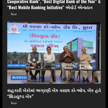
Cooperative Bank”, “Best Digital Bank of the Year” &
“Best Mobile Banking Initiative” એવોર્ડ એનાયત
Real
June 6, 2026
BUSINESS
સહકારી બેંકોમાં અગ્રણી બેંક વરાછા કો-ઓપ. બેંક હવે
“શિડયુલ્ડ બેંક”
Real
May 25, 2026