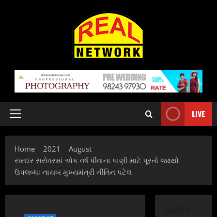
Skip
to
content
LIVE
Primary
Menu
Home
2021
August
સરદાર સરોવરમાં એક વર્ષ પીવાના પાણી માટે પૂરતો જથ્થો
ઉપલબ્ધઃ નાયબ મુખ્યમંત્રી નીતિન પટેલ
SEARCH