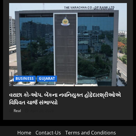
BUSINESS
GUJARAT
વરાછા કો-ઓપ. બેંકના નવનિયુક્ત હોદ્દેદારશ્રીઓએ
વિધિવત ચાર્જ સંભાળ્યો
Real
April 20, 2026
Home
Contact-Us
Terms and Conditions