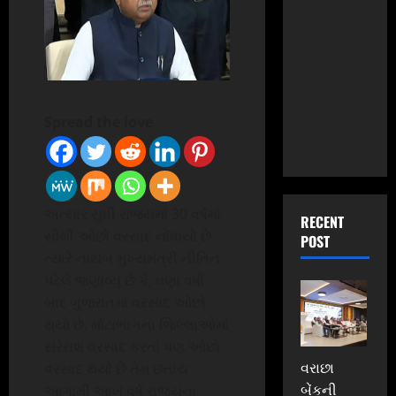
Spread the love
અત્યાર સુધી રાજ્યમાં 30 વર્ષમાં
RECENT
સૌથી ઓછો વરસાદ નોંધાયો છે
POST
ત્યારે નાયબ મુખ્યમંત્રી નીતિન
પટેલે જણાવ્યું છે કે, ઘણા વર્ષો
બાદ ગુજરાતમાં વરસાદ ઓછો
થયો છે. મોટાભાગના જિલ્લાઓમાં
સરેરાશ વરસાદ કરતાં પણ ઓછો
વરાછા
વરસાદ થયો છે તેમ છતાંય
બેંકની
આગામી આખું વર્ષ રાજયના