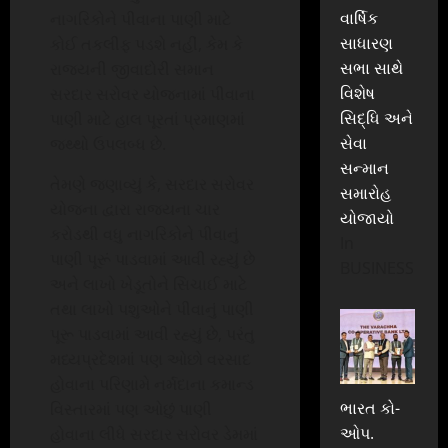
વાર્ષિક
નાગરિકોને પીવાના પાણી માટે
સાધારણ
કોઈ તકલીફ પડશે નહીં, કેમ કે
સભા સાથે
રાજયની જીવાદોરી સમાન
વિશેષ
સરદાર સરોવર યોજનામાં પીવાના
સિદ્ધિ અને
પાણી માટે હાલ પૂરતાં પ્રમાણમાં
સેવા
જથ્થો ઉપલબ્ધ છે.
સન્માન
​​​​​​​તેમણે જણાવ્યું કે, સરદાર સરોવર
સમારોહ
યોજના દ્વારા રાજ્યના ચાર
યોજાયો
કરોડથી વધુ નાગરિકોને પીવાનું
In
પાણી પૂરૂં પાડવામાં આવી રહ્યું છે
BUSINESS
અને લાખો ખેડૂતોને સિચાઈ માટે
તથા લાખો પશુઓને પીવાનું પાણી
પૂરૂ પાડવામાં આવી રહ્યું છે, પરંતુ
મધ્યપ્રદેશમાં પણ ઓછો વરસાદ
હોવાના પરિણામે નર્મદાના કમાન્ડ
ભારત કો-
વિસ્તારમાં પણ ઓછું પાણી
ઓપ.
હોવાના લીધે સરદાર સરોવર ડેમમાં