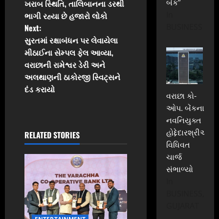
o
બેંક”
ખરાબ સ્થિતિ, તાલિબાનના ડરથી
In
ભાગી રહ્યા છે હજારો લોકો
s
BUSINESS
Next:
t
સુરતમાં રક્ષાબંધન પર લેવાયેલા
મીઠાઈના સેમ્પલ ફેલ આવ્યા,
n
વરાછાની રામેશ્વર ડેરી અને
અલથાણની ઠાકોરજી સ્વિટ્સને
a
દંડ કરાયો
વરાછા કો-
v
ઓપ. બેંકના
નવનિયુક્ત
i
હોદ્દેદારશ્રીઓએ
RELATED STORIES
g
વિધિવત
ચાર્જ
a
સંભાળ્યો
In
t
BUSINESS,
i
GUJARAT