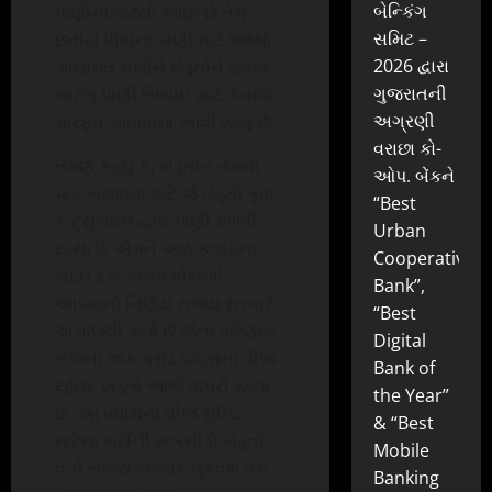
બેન્કિંગ
પાણીનો જથ્થો ઓછો છે તેમ
સમિટ –
છતાંય પીવાના પાણી માટે જથ્થો
2026 દ્વારા
અનામત રાખીને ખેડૂતોને શકય
ગુજરાતની
એટલું પાણી સિચાઈ માટે કેનાલો
અગ્રણી
મારફત આપવામાં આવી રહ્યું છે.
વરાછા કો-
તેમણે કહ્યું કે, ખેડૂતોને તેમનો
ઓપ. બેંકને
પાક બચાવવા માટે જે ખેડૂતો કૂવા
“Best
કે ટ્યુબવેલ દ્વારા પાણી મેળવી
Urban
રહ્યા છે એમને આઠ કલાકના
Cooperative
બદલે દસ કલાક વીજળી
Bank”,
આપવાનો નિર્ણય રાજય સરકારે
“Best
અગાઉથી કર્યો છે જેના પરિણામે
Digital
રોજના એક કરોડ વધારાના વીજ
Bank of
યુનિટ ખેડૂતો આજે વાપરી રહ્યા
the Year”
છે. આ વધારાના વીજ યુનિટ
& “Best
માટેના ખર્ચની સબસીડી ખેડૂતો
Mobile
વતી રાજય સરકાર ચૂકવશે તેમ
Banking