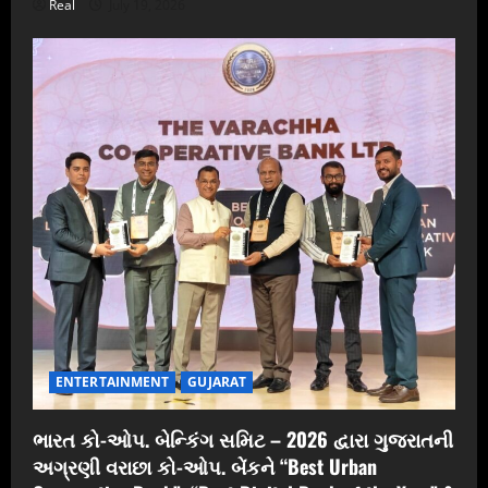
Real
July 19, 2026
ENTERTAINMENT
GUJARAT
ભારત કો-ઓપ. બેન્કિંગ સમિટ – 2026 દ્વારા ગુજરાતની
અગ્રણી વરાછા કો-ઓપ. બેંકને “Best Urban