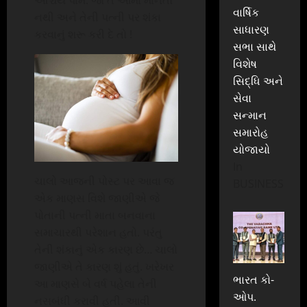
વાર્ષિક
નથી અને તેની પત્ની પર શંકા
સાધારણ
કરવાનું શરૂ કરી દે તો !
સભા સાથે
વિશેષ
સિદ્ધિ અને
સેવા
સન્માન
સમારોહ
યોજાયો
In
ચાલો આજની પોસ્ટ પર આવા જ
BUSINESS
એક માણસ વિશે જાણીએ જે
પોતાની પત્ની માતા બનવાના
સમાચારથી પરેશાન હતો. પરંતુ
તેની શંકાનું એક કારણ છે… ચાલો
જાણીએ તે કારણ શું હતું. ખરેખર
ભારત કો-
આ માણસે બે વર્ષ પહેલા તેની
ઓપ.
નસબંધી કરાવી હતી. આવી