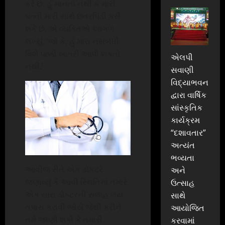
કરે છે. હું માનતો નથી કે મારી
પત્ની મારી સાથે છેતરપિંડી કરી
શકે છે. એ વ્યક્તિએ આગળ
લખ્યું, ‘જો કે, હું મારા નસબંધી
વિશે પાક્કી ખાતરી આપી શકતો
એલપી
નથી.’
સવાણી
વિદ્યાભવન
દ્વારા વાર્ષિક
સાંસ્કૃતિક
કાર્યક્રમ
“દશાવતાર”
અત્યંત
ભવ્યતા
આવીજ રીતે એક ડોકટરે
અને
જણાવ્યું કે આવી સ્થિતિમાં તમારે
ઉત્સાહ
એક સારા ડોક્ટરની સલાહ લય
સાથે
તપાસ કરાવી જોયે જેથી કરીને
આયોજિત
તમે જાણી શકો કે તમારી
કરવામાં