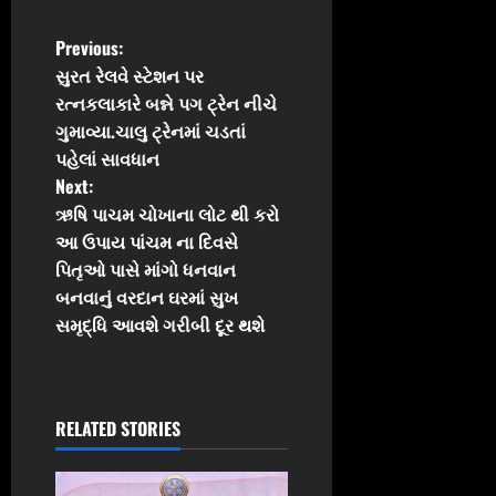
P
Previous:
સુરત રેલવે સ્ટેશન પર
o
રત્નકલાકારે બન્ને પગ ટ્રેન નીચે
ગુમાવ્યા.ચાલુ ટ્રેનમાં ચડતાં
s
પહેલાં સાવધાન
t
Next:
ઋષિ પાચમ ચોખાના લોટ થી કરો
n
આ ઉપાય પાંચમ ના દિવસે
પિતૃઓ પાસે માંગો ધનવાન
a
બનવાનું વરદાન ઘરમાં સુખ
v
સમૃદ્ધિ આવશે ગરીબી દૂર થશે
i
g
RELATED STORIES
a