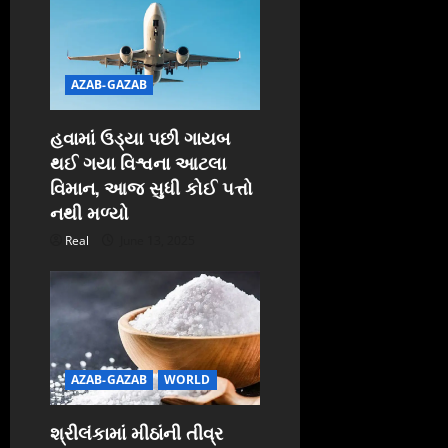
AZAB-GAZAB
હવામાં ઉડ્યા પછી ગાયબ
થઈ ગયા વિશ્વના આટલા
વિમાન, આજ સુધી કોઈ પત્તો
નથી મળ્યો
Real
June 13, 2025
AZAB-GAZAB
WORLD
શ્રીલંકામાં મીઠાંની તીવ્ર