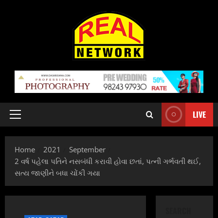
Skip
to
content
LIVE
Primary
Menu
Home
2021
September
2 વર્ષ પહેલા પતિને નસબંધી કરાવી હોવા છતાં, પત્ની ગર્ભવતી થઈ,
સત્ય જાણીને બધા ચોંકી ગયા
SEARCH