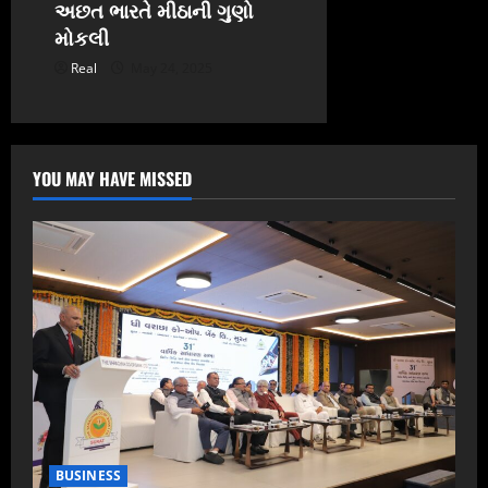
અછત ભારતે મીઠાની ગુણો
મોકલી
Real
May 24, 2025
YOU MAY HAVE MISSED
BUSINESS