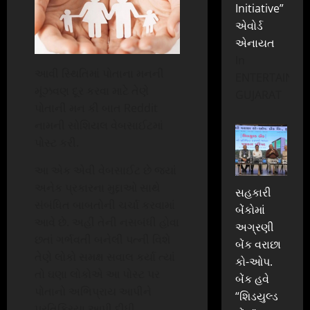
Initiative”
એવોર્ડ
એનાયત
In
આવી સ્થિતિમાં પોતાના મનની
ENTERTAINME
મૂંઝવણ દૂર કરવા માટે તેણે
GUJARAT
પોતાની મન કી બાત Reddit
નામની સોશિયલ વેબસાઈટમાં
પોસ્ટ કરી.
આ એક એવી વેબસાઈટ છે જ્યાં
અનેક પ્રકારના મુદ્દાઓ સાથે
સહકારી
સંબંધિત બાબતોની ચર્ચા કરવામાં
બેંકોમાં
આવે છે. અહીં તેની નસબંધી હોવા
અગ્રણી
છતાં ગર્ભવતી બનેલી પત્ની વિશે
બેંક વરાછા
તેણે લોકો સમક્ષ સવાલ કર્યા ત્યાં
કો-ઓપ.
તો ઘણા લોકોએ આ પોસ્ટ પર
બેંક હવે
પોતાનો અભિપ્રાય આપીને
“શિડયુલ્ડ
પ્રતિક્રિયા આપી દીધી