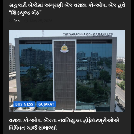
સહકારી બેંકોમાં અગ્રણી બેંક વરાછા કો-ઓપ. બેંક હવે
“શિડયુલ્ડ બેંક”
Real
May 25, 2026
BUSINESS
GUJARAT
વરાછા કો-ઓપ. બેંકના નવનિયુક્ત હોદ્દેદારશ્રીઓએ
વિધિવત ચાર્જ સંભાળ્યો