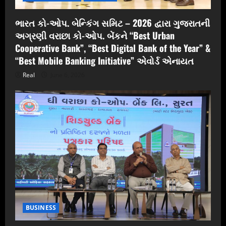
ભારત કો-ઓપ. બેન્કિંગ સમિટ – 2026 દ્વારા ગુજરાતની
અગ્રણી વરાછા કો-ઓપ. બેંકને “Best Urban
Cooperative Bank”, “Best Digital Bank of the Year” &
“Best Mobile Banking Initiative” એવોર્ડ એનાયત
Real
June 6, 2026
BUSINESS