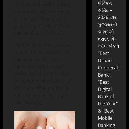
બેન્કિંગ
સ્થિતિમાં, તેની પત્નીને ગર્ભવતી
સમિટ –
બનાવવી તેના માટે અશક્ય હતું.
2026 દ્વારા
પરંતુ જ્યારે તેને ખબર પડી કે
ગુજરાતની
હજુ તેની પત્ની ગર્ભવતી છે, તો
અગ્રણી
આ સાંભળીને તે ચોંકી ગયો.
વરાછા કો-
આવી સ્થિતિમાં, તેના મનમાં ઘણા
ઓપ. બેંકને
પ્રશ્નો આવવા લાગ્યા જેમ કે, ‘શું
“Best
આ બાળક મારું છે’, ‘જો આ
Urban
બાળક મારું નથી, તો શું મારી
Cooperative
પત્નીનું કોઈ બીજા સાથે અફેર
Bank”,
છે’, ‘શું મારી પત્ની મને છેતરી રહી
“Best
છે ? .આવા બીજા ઘણા વિચારો
Digital
આવવા લાગ્યા. તેને શું કરવું તે
Bank of
સમજાતું નહોતું.
the Year”
& “Best
Mobile
Banking