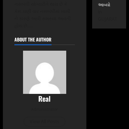
નસબંધી યોગ્યરીતે થાય છે કે
આવ્યો
કેમ..ઘણી વાર નસબંધીમાં ખામી
In
ને કારણે આવી સમસ્યા આવતી
GUJARAT
હોય છે…..
ABOUT THE AUTHOR
Real
Administrator
View All Posts