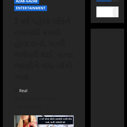
AZAB-GAZAB
ENTERTAINMENT
Search
2 વર્ષ પહેલા પતિને
નસબંધી કરાવી
હોવા છતાં, પત્ની
ગર્ભવતી થઈ, સત્ય
જાણીને બધા ચોંકી
ગયા
Real
September 9, 2021
1 minute read