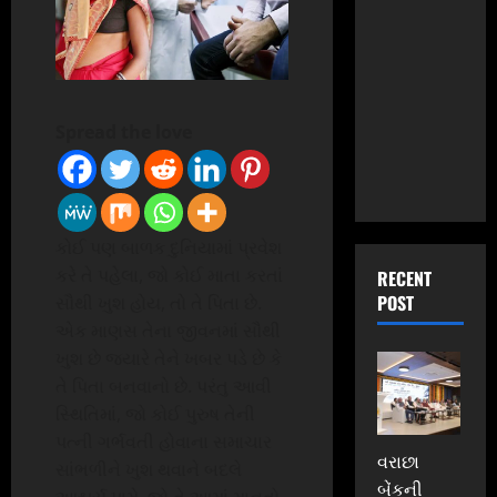
Spread the love
કોઈ પણ બાળક દુનિયામાં પ્રવેશ
કરે તે પહેલા, જો કોઈ માતા કરતાં
RECENT
POST
સૌથી ખુશ હોય, તો તે પિતા છે.
એક માણસ તેના જીવનમાં સૌથી
ખુશ છે જ્યારે તેને ખબર પડે છે કે
તે પિતા બનવાનો છે. પરંતુ આવી
સ્થિતિમાં, જો કોઈ પુરુષ તેની
પત્ની ગર્ભવતી હોવાના સમાચાર
વરાછા
સાંભળીને ખુશ થવાને બદલે
બેંકની
આશ્ચર્ય પામે. જો તે આમાં માનતો