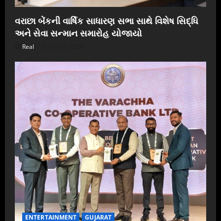
વરાછા બેંકની વાર્ષિક સાધારણ સભા સાથે વિશેષ સિદ્ધિ
અને સેવા સન્માન સમારોહ યોજાયો
Real
July 19, 2026
ENTERTAINMENT
GUJARAT