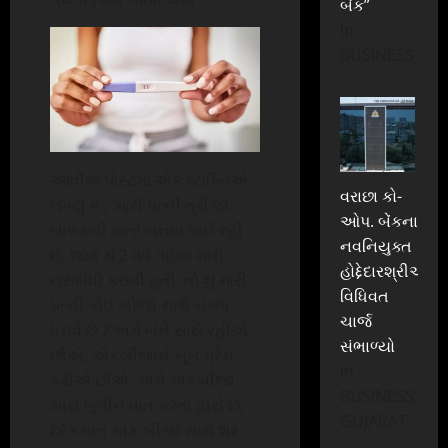
બેંક”
In
BUSINESS
આવીજ પોસ્ટમાં એક વ્યક્તિએ
વરાછા કો-
લખ્યું કે , ‘મારી પત્ની ત્રીજા
ઓપ. બેંકના
બાળકની માતા બનવા જઈ રહી
નવનિયુક્ત
છે. જોકે મેં 2 વર્ષ પહેલા મારી
હોદ્દેદારશ્રીઓએ
નસબંધી કરાવી હતી. તો શું મારી
વિધિવત
પત્ની કોઈ બીજા સાથે સંબંધ
ચાર્જ
ધરાવે છે ? અમે બંને સાથે રહીએ
સંભાળ્યો
છીએ, એકબીજાને ખૂબ પ્રેમ
In
કરીએ છીએ. અમે એકબીજા
BUSINESS,
સાથે ખુલીને વાત કરતા હોયે છે,
GUJARAT
દરેક વાત એક બીજા સાથે શેર