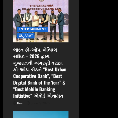
t
i
o
ENTERTAINMENT
n
GUJARAT
ભારત કો-ઓપ. બેન્કિંગ
સમિટ – 2026 દ્વારા
ગુજરાતની અગ્રણી વરાછા
કો-ઓપ. બેંકને “Best Urban
Cooperative Bank”, “Best
Digital Bank of the Year” &
“Best Mobile Banking
Initiative” એવોર્ડ એનાયત
Real
June 6, 2026