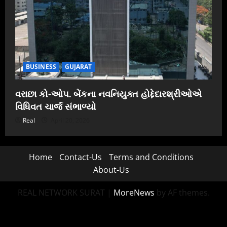
BUSINESS
GUJARAT
વરાછા કો-ઓપ. બેંકના નવનિયુક્ત હોદ્દેદારશ્રીઓએ
વિધિવત ચાર્જ સંભાળ્યો
Real
April 20, 2026
Home
Contact-Us
Terms and Conditions
About-Us
REAL NETWORK SURAT
|
MoreNews
by AF themes.