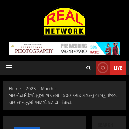
Skip
to
content
LIVE
Primary
Menu
Home
2023
March
ભારતીય વિદેશી મુદ્રા ભંડારમાં 1500 કરોડ ડોલરનું ગાબડું, છેલ્લા
ચાર સપ્તાહમાં આટલો ઘટાડો નોંધાયો
SEARCH