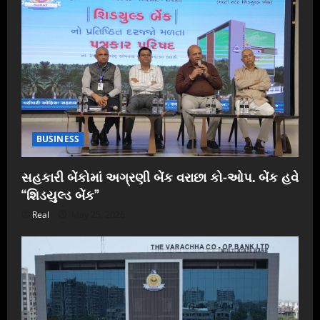
BUSINESS
સહકારી બેંકોમાં અગ્રણી બેંક વરાછા કો-ઓપ. બેંક હવે
“શિડયુલ્ડ બેંક”
Real
May 25, 2026