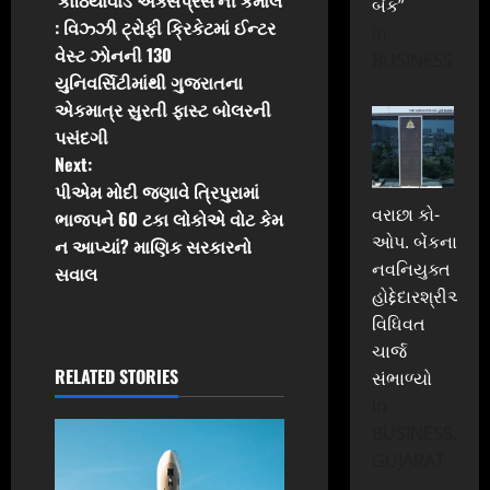
બેંક”
o
: વિઝ્ઝી ટ્રોફી ક્રિકેટમાં ઈન્ટર
In
વેસ્ટ ઝોનની 130
s
BUSINESS
યુનિવર્સિટીમાંથી ગુજરાતના
t
એકમાત્ર સુરતી ફાસ્ટ બોલરની
પસંદગી
n
Next:
પીએમ મોદી જણાવે ત્રિપુરામાં
a
વરાછા કો-
ભાજપને 60 ટકા લોકોએ વોટ કેમ
ઓપ. બેંકના
v
ન આપ્યાં? માણિક સરકારનો
નવનિયુક્ત
સવાલ
i
હોદ્દેદારશ્રીઓએ
વિધિવત
g
ચાર્જ
RELATED STORIES
સંભાળ્યો
a
In
t
BUSINESS,
GUJARAT
i