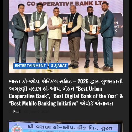
ENTERTAINMENT
GUJARAT
ભારત કો-ઓપ. બેન્કિંગ સમિટ – 2026 દ્વારા ગુજરાતની
અગ્રણી વરાછા કો-ઓપ. બેંકને “Best Urban
Cooperative Bank”, “Best Digital Bank of the Year” &
“Best Mobile Banking Initiative” એવોર્ડ એનાયત
Real
June 6, 2026