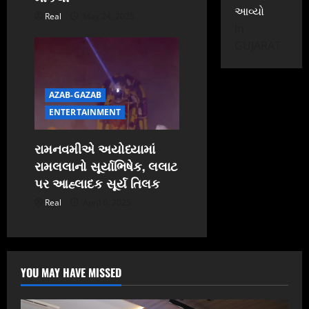
આવ્યો
Real
May 24, 2025
In
GUJARAT
AZAB-GAZAB
ENTERTAINMENT
રામનવમીએ અયોધ્યામાં
રામલલાનો સૂર્યાભિષેક, લલાટ
પર આહ્લાદક સૂર્ય તિલક
Real
April 6, 2025
YOU MAY HAVE MISSED