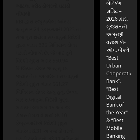
બેન્કિંગ
આટલા કરોડ ડોલરનો ઘટાડો
સમિટ –
નોંધાયો
2026 દ્વારા
RBI દ્વારા રજૂ થયેલા આંકડા
ગુજરાતની
અનુસાર 24 ફેબ્રુઆરી 2023 ના
અગ્રણી
રોજ પૂરા થયેલા સપ્તાહમાં વિદેશી
વરાછા કો-
મુદ્રા ભંડાર 325 મિલિયન ડોલર
ઓપ. બેંકને
ઘટાડો નોંધાયો છે. જે બાદ હવે
“Best
વિદેશી મુદ્રા ભંડાર 560.94
Urban
બિલિયન ડોલર જ રહ્યું છે.
Cooperative
જ્યારે તેના અગાઉના સપ્તાહમાં
Bank”,
વિદેશી મુદ્રા ભંડાર 561.27
“Best
બિલિયન ડોલર રહ્યું હતું. છેલ્લા
Digital
ચાર સપ્તાહમાં વિદેશી મુદ્રા
Bank of
ભંડારમાં લગભગ 15 અબજ
the Year”
ડોલરનો ઘટાડો થયો છે. 10
& “Best
ફેબ્રુઆરીએ વિદેશી મુદ્રા
Mobile
ભંડારમાં 8.31 અબજ ડોલરનો
Banking
ઘટાડો થયો હતો, જે 11 મહિનામાં