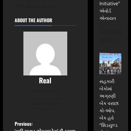
Initiative”
સૌથી મોટો ઘટાડો હતો.
એવોર્ડ
એનાયત
ABOUT THE AUTHOR
In
ENTERTAINME
GUJARAT
Real
સહકારી
બેંકોમાં
Administrator
અગ્રણી
બેંક વરાછા
View All Posts
કો-ઓપ.
બેંક હવે
P
Previous:
“શિડયુલ્ડ
‘કાઠિયાવાડ એક્સપ્રેસ’ની કમાલ