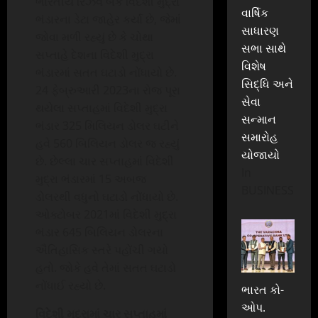
ભારતીય રિઝર્વ બેંકે વિદેશી મુદ્રા
વાર્ષિક
ભંડારના ડેટા જાહેર કર્યા છે, જેમાં
સાધારણ
જોવા મળી રહ્યું છે કે ચોથા
સભા સાથે
સપ્તાહે દેશના વિદેશી મુદ્રા
વિશેષ
ભંડારમાં સતત ઘટાડો નોંધાયો છે.
સિદ્ધિ અને
24 ફેબ્રુઆરી 2023ના રોજ પૂરા
સેવા
થયેલા સપ્તાહમાં વિદેશી મુદ્રા
સન્માન
ભંડાર 325 મિલિયન ડોલર ઘટીને
સમારોહ
હવે 560 બિલિયન ડોલર જ રહ્યું
યોજાયો
છે. છેલ્લા ચાર સપ્તાહમાં વિદેશી
In
મુદ્રા ભંડારમાં 15 અબજ
BUSINESS
ડોલરથી વધુનો ઘટાડો નોંધાયો છે.
ઓક્ટોબર 2021માં વિદેશી મુદ્રા
ભંડાર 645 બિલિયન ડોલરના
ઐતિહાસિક સ્તરે પહોંચી ગયો
હતો. જોકે હવે તેમાં સતત ઘટાડો
નોંધાઈ રહ્યો છે.
ભારત કો-
ઓપ.
વિદેશી મુદ્રામાં ચાર સપ્તાહમાં