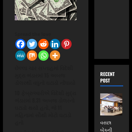
Spread the love
છેલ્લા ચાર સપ્તાહમાં વિદેશી
RECENT
મુદ્રા ભંડારમાં 15 અબજ
POST
ડોલરથી વધુનો ઘટાડો નોંધાયો
10 ફેબ્રુઆરીએ વિદેશી મુદ્રા
ભંડારમાં 8.31 અબજ ડોલરનો
ઘટાડો થયો હતો, જે 11
મહિનામાં સૌથી મોટો ઘટાડો
હતો
વરાછા
બેંકની