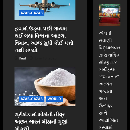
o
AZAB-GAZAB
n
હવામાં ઉડ્યા પછી ગાયબ
એલપી
થઈ ગયા વિશ્વના આટલા
સવાણી
વિમાન, આજ સુધી કોઈ પત્તો
વિદ્યાભવન
નથી મળ્યો
દ્વારા વાર્ષિક
Real
June 13, 2025
સાંસ્કૃતિક
કાર્યક્રમ
“દશાવતાર”
અત્યંત
ભવ્યતા
અને
AZAB-GAZAB
WORLD
ઉત્સાહ
સાથે
શ્રીલંકામાં મીઠાંની તીવ્ર
આયોજિત
અછત ભારતે મીઠાની ગુણો
કરવામાં
મોકલી