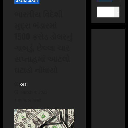
AZAB-GAZAB
ભારતીય વિદેશી
Search
મુદ્રા ભંડારમાં
1500 કરોડ ડોલરનું
ગાબડું, છેલ્લા ચાર
સપ્તાહમાં આટલો
ઘટાડો નોંધાયો
Real
March 4, 2023
1 minute read