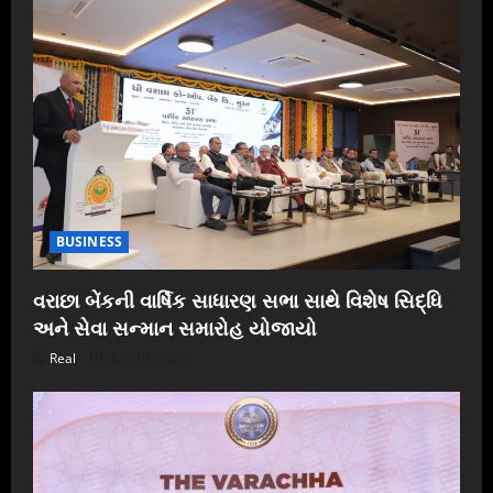
BUSINESS
વરાછા બેંકની વાર્ષિક સાધારણ સભા સાથે વિશેષ સિદ્ધિ
અને સેવા સન્માન સમારોહ યોજાયો
Real
July 19, 2026