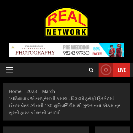
Skip
to
content
LIVE
Primary
Menu
Home
2023
March
‘કાઠિયાવાડ એક્સપ્રેસ’ની કમાલ : વિઝ્ઝી ટ્રોફી ક્રિકેટમાં
ઈન્ટર વેસ્ટ ઝોનની 130 યુનિવર્સિટીમાંથી ગુજરાતના એકમાત્ર
સુરતી ફાસ્ટ બોલરની પસંદગી