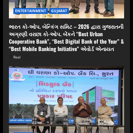
ENTERTAINMENT
GUJARAT
ભારત કો-ઓપ. બેન્કિંગ સમિટ – 2026 દ્વારા ગુજરાતની
અગ્રણી વરાછા કો-ઓપ. બેંકને “Best Urban
Cooperative Bank”, “Best Digital Bank of the Year” &
“Best Mobile Banking Initiative” એવોર્ડ એનાયત
Real
June 6, 2026