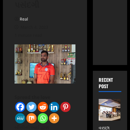
પસંદગી
Real
March 4, 2023
1 minute read
RECENT
POST
Spread the love
બીસીસીઆઈ દ્વારા
વરાછા