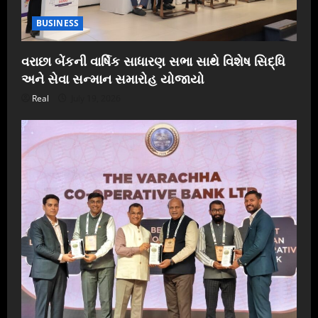
BUSINESS
વરાછા બેંકની વાર્ષિક સાધારણ સભા સાથે વિશેષ સિદ્ધિ
અને સેવા સન્માન સમારોહ યોજાયો
Real
July 19, 2026