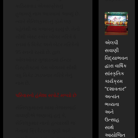
કાઠિયાવાડ એક્સપ્રેસનું
હુલામણું નામ આપવામાં આવ્યું છે.
ત્યારે સેનિલકુમારનું ફોર્મ પણ
પહેલેથી જ ગજબનું રહ્યું છે. તેનો
સૌથી બેસ્ટ સ્કોર બોલર તરિકે 6
એલપી
રનમાં 6 વિકેટ અને બેટર તરિકેનો
સવાણી
95 રનનો રહ્યો છે. હાલ
વિદ્યાભવન
ઓલઓવર ગુજારતમાં ઈન્ટર
દ્વારા વાર્ષિક
ડિસ્ટ્રીક્ટમાં પેસ બોલરમાં સૌથી
સાંસ્કૃતિક
વધુ વિકેટ ઝડપનાર તરિકે તેનું
કાર્યક્રમ
નામ છે.
“દશાવતાર”
પરિવારનો હંમેશા સપોર્ટ મળ્યો છે
અત્યંત
ભવ્યતા
સેનિલકુમારના મામા તેજસભાઈ
અને
વાઘાણીએ જણાવ્યું હતું કે,
ઉત્સાહ
સેનિલકુમાર નાનો હત્યારથી જ
સાથે
તેનામાં ક્રિકેટરના ગુણો અમે
આયોજિત