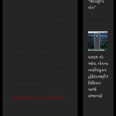
“શિડયુલ્ડ
વતની અને સુરતમાં સ્થાયી
બેંક”
થયેલા સેનિલકુમારને બાળપણથી
In
ક્રિકેટના શોખ છે.સેનિલકુમારએ
BUSINESS
13 વર્ષની ઉંમરથી સિઝન બોલથી
રમવાનું શરૂ કરી દીધું હતું. જેમાં
તેમણે સ્કૂલ-કોલેજની સાથે સાથે
અનેક ટુર્નામેન્ટમાં મેન ઓફ ધ
મેચ અને ટુર્નામેન્ટના મેડલ
હાંસલ કર્યા છે. ગુજરાતની અંડર
વરાછા કો-
25 ટીમમાં પણ રમી ચૂકેલા
ઓપ. બેંકના
સેનિલકુમારને આગામી સમયમાં
નવનિયુક્ત
ભારતીય ક્રિકેટ ટીમમાં જોડાઈને
હોદ્દેદારશ્રીઓએ
દેશને ગૌરવ અપાવવાની ઈચ્છા
વિધિવત
હોવાનું જણાવ્યું હતું.
ચાર્જ
સંભાળ્યો
સૌથી વધુ વિકેટ ઝડપવાનો રેકોર્ડ
In
ક્રિકેટ જગતમાં દિગ્ગજ
BUSINESS,
ખેલાડીઓ દ્વારા સેનિલકુમારને
GUJARAT