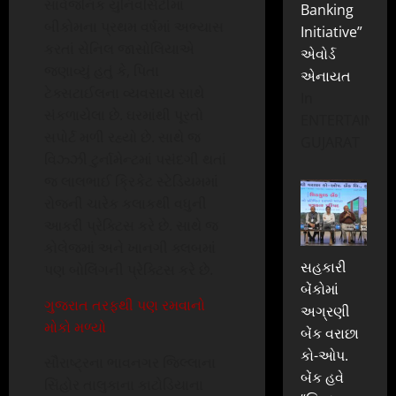
સાર્વજનિક યુનિવર્સિટીમાં
Banking
બીકોમના પ્રથમ વર્ષમાં અભ્યાસ
Initiative”
કરતાં સેનિલ જાસોલિયાએ
એવોર્ડ
જણાવ્યું હતું કે, પિતા
એનાયત
ટેક્સટાઈલના વ્યવસાય સાથે
In
સંકળાયેલા છે. ઘરમાંથી પૂરતો
ENTERTAINME
સપોર્ટ મળી રહ્યો છે. સાથે જ
GUJARAT
વિઝ્ઝી ટુર્નામેન્ટમાં પસંદગી થતાં
જ લાલભાઈ ક્રિકેટ સ્ટેડિયમમાં
રોજની ચારેક કલાકથી વધુની
આકરી પ્રેક્ટિસ કરે છે. સાથે જ
કોલેજમાં અને ખાનગી ક્લબમાં
સહકારી
પણ બોલિંગની પ્રેક્ટિસ કરે છે.
બેંકોમાં
ગુજરાત તરફથી પણ રમવાનો
અગ્રણી
મોકો મળ્યો
બેંક વરાછા
કો-ઓપ.
સૌરાષ્ટ્રના ભાવનગર જિલ્લાના
બેંક હવે
સિંહોર તાલુકાના કાટોડિયાના