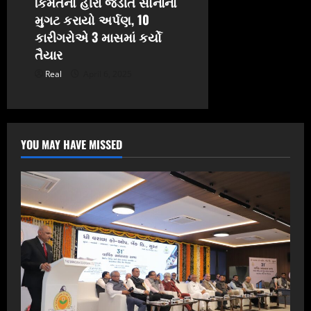
કિંમતનો હીરા જડીત સોનાનો
મુગટ કરાયો અર્પણ, 10
કારીગરોએ 3 માસમાં કર્યો
તૈયાર
Real
April 6, 2025
YOU MAY HAVE MISSED