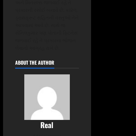
અને મિનરલ્સ જળવાઈ રહે તે
પ્રકારની રસોઈ બનાવે છે. કઠોળ,
ડ્રાયફ્રૂટ સહિતની વસ્તુઓ તેને
આપવામાં આવે છે. સાથે જ
સેનિલકુમાર પણ પોતાની ફિટનેસ
જળવાઈ રહે તે પ્રકારના ભોજન
લેવાનો આગ્રહ રાખે છે.
ABOUT THE AUTHOR
Real