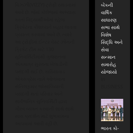
વિઝ્ઝી(VIZZY) ટ્રોફી રમાડવામાં
બેંકની
આવે છે. જેમાં કોલેજમાં અભ્યાસ
વાર્ષિક
કરતાં વિદ્યાર્થીઓમાં રહેલા
સાધારણ
ક્રિકેટના કૌશલ્યને બહાર લાવવા
સભા સાથે
પ્રયત્ન કરવામાં આવે છે. ત્યારે
વિશેષ
આ ટ્રોફીમાં ઈન્ટર વેસ્ટ ઝોનની
સિદ્ધિ અને
ક્રિકેટ ટીમ માટે 130
સેવા
યુનિવર્સિટીમાંથી ગુજરાતના
સન્માન
એકમાત્ર સુરતના ખેલાડીની
સમારોહ
પસંદગી થઈ છે. કાઠિયાવાડ
યોજાયો
એક્સપ્રેસ નામે ઓળખાતા
In
સેનિલકુમાર જોસાલિયાની
BUSINESS
પસંદગી થતાં પરિવાર અને
સાર્વજનિક યુનિવર્સિટી દ્વારા
ગૌરવ વ્યક્ત કરવાની સાથે સાથે
સારા પ્રદર્શન માટે શુભકામના
આપવામાં આવી રહી છે.
ભારત કો-