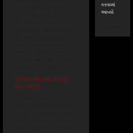
પારખી ગયા હતાં. નાનપણમાં જ
કરવામાં
તેનો ક્રિકેટ પ્રત્યેનો લગાવ
આવ્યો
જોઈને અમે તેને ક્રિકેટ રમવા
In
માટે પ્રોત્સાહિત કર્યો હતો. દરેક
GUJARAT
ટુર્નામેન્ટમાં તે અમારા પરિવારનું
નામ રોશન કરી રહ્યો છે. ત્યારે
આગામી સમયમાં અમને પૂરો
ભરોસો છે કે તે જરૂર ભારતીય
ક્રિકેટમાં સ્થાન પામીને દેશ અને
દુનિયામાં તિરંગો લહેરાવશે.
પ્રેક્ટિસ સાથે ડાયટ પર પૂરતું
ધ્યાન આપે છે
સેનિલકુમાર ક્રિકેટની રોજની
આકરી પ્રેક્ટિસની સાથે સાથે
પોતાના ડાયટનું પણ પૂરતું ધ્યાન
રાખે છે. હાઉસ વાઈફ માતા તેના
ડાયટમાં પૂરતાં પ્રોટિન, વિટામિન