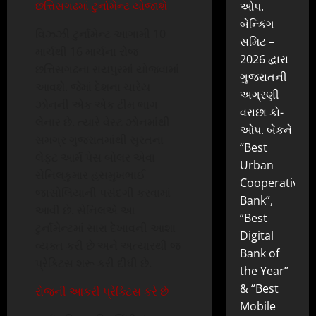
છત્તિસગઢમાં ટુર્નામેન્ટ યોજાશે
ઓપ.
બેન્કિંગ
વિઝ્ઝી ટુર્નામેન્ટ આગામી 10
સમિટ –
માર્ચથી 16 માર્ચના રોજ
2026 દ્વારા
છત્તિસગઢના રાયપુરમાં યોજવામાં
ગુજરાતની
આવશે. જેમાં દેશના ચારેય
અગ્રણી
ઝોનની એક એક ટીમ ભાગ
વરાછા કો-
લેનાર છે. ત્યારે વેસ્ટ ઝોનમાંથી
ઓપ. બેંકને
સમગ્ર ગુજરાતમાંથી સુરતના
“Best
લેફ્ટ આર્મ પેસ બોલર એવા
Urban
સેનિલકુમાર હસમુખભાઈ
Cooperative
જાસોલિયાની પસંદગી કરવામાં
Bank”,
આવી છે. સેનિલએ આ
“Best
ટુર્નામેન્ટમાં સારા દેખાવની આશા
Digital
વ્યક્ત કરી છે અને અત્યારથી જ
Bank of
પ્રેક્ટિસ શરૂ કરી દીધી છે.
the Year”
& “Best
રોજની આકરી પ્રેક્ટિસ કરે છે
Mobile