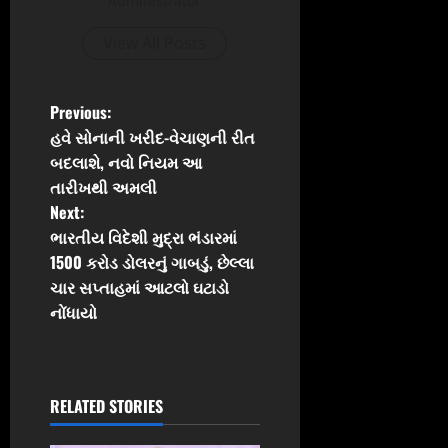
Administrator
View All Posts
P
Previous:
હવે સોનાની ખરીદ-વેચાણની રીત
o
બદલાશે, નવો નિયમ આ
તારીખથી અમલી
s
Next:
t
ભારતીય વિદેશી મુદ્રા ભંડારમાં
1500 કરોડ ડોલરનું ગાબડું, છેલ્લા
n
ચાર સપ્તાહમાં આટલો ઘટાડો
નોંધાયો
a
v
i
RELATED STORIES