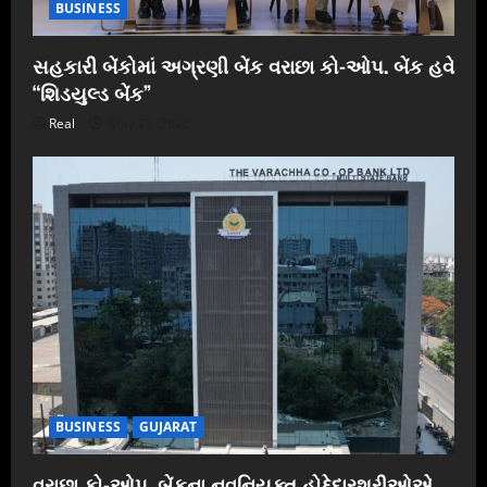
BUSINESS
સહકારી બેંકોમાં અગ્રણી બેંક વરાછા કો-ઓપ. બેંક હવે
“શિડયુલ્ડ બેંક”
Real
May 25, 2026
BUSINESS
GUJARAT
વરાછા કો-ઓપ. બેંકના નવનિયુક્ત હોદ્દેદારશ્રીઓએ