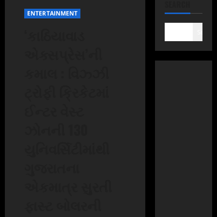
SEARCH
ENTERTAINMENT
‘કાઠિયાવાડ
Search
એક્સપ્રેસ’ની
કમાલ : વિઝ્ઝી
ટ્રોફી ક્રિકેટમાં
ઈન્ટર વેસ્ટ
ઝોનની 130
યુનિવર્સિટીમાંથી
ગુજરાતના
એકમાત્ર સુરતી
ફાસ્ટ બોલરની