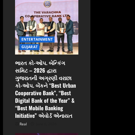
g
a
t
i
ENTERTAINMENT
GUJARAT
o
ભારત કો-ઓપ. બેન્કિંગ
n
સમિટ – 2026 દ્વારા
ગુજરાતની અગ્રણી વરાછા
કો-ઓપ. બેંકને “Best Urban
Cooperative Bank”, “Best
Digital Bank of the Year” &
“Best Mobile Banking
Initiative” એવોર્ડ એનાયત
Real
June 6, 2026