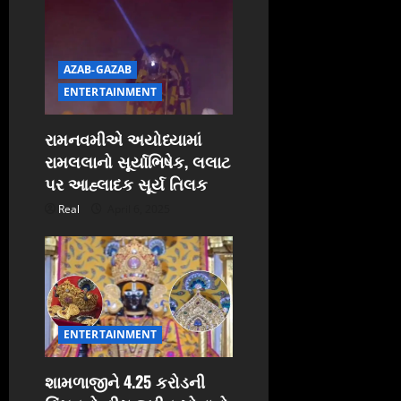
AZAB-GAZAB
ENTERTAINMENT
રામનવમીએ અયોધ્યામાં
રામલલાનો સૂર્યાભિષેક, લલાટ
પર આહ્લાદક સૂર્ય તિલક
Real
April 6, 2025
ENTERTAINMENT
શામળાજીને 4.25 કરોડની