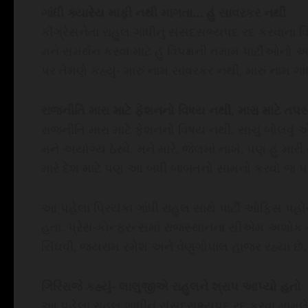
ગાંધી ક્યારેય માફી નથી માગતા… હું સાવરકર નથી
કોંગ્રેસનેતા રાહુલ ગાંધીનું સંસદસભ્યપદ રદ કરવાના વિ
મને સમર્થન કરવા માટે હું વિપક્ષની તમામ પાર્ટીઓનો આભ
પર તેમણે કહ્યું- મારું નામ સાવરકર નથી, મારું નામ ગાં
રાજનીતિ મારા માટે ફેશનનો વિષય નથી, મારા માટે તપસ્
રાજનીતિ મારા માટે ફેશનનો વિષય નથી. સાચું બોલવું 
મને અયોગ્ય ઠેરવે. મને મારે, જેલમાં નાખે, પણ હું મા
મારે દેશ માટે પણ આ બધી બાબતનો સામનો કરવો જ પ
આ પહેલાં પ્રિયંકા ગાંધી રાહુલ સાથે પાર્ટી ઓફિસ પહો
હતા. પ્રેસ-કોન્ફરન્સમાં રાજસ્થાનના સીએમ અશોક
સિંઘવી, જયરામ રમેશ અને વેણુગોપાલ હાજર રહ્યા છે.
ગિરિરાજે કહ્યું- લાલુજીએ રાહુલને શ્રાપ આપ્યો હતો
આ પહેલાં રાહુલ ગાંધીનું સંસદસભ્યપદ રદ કરવા મામલે કે