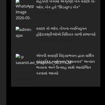
સહકારી બેંકોમાં અગ્રણી બેંક વરાછા કો-
ઓપ. બેંક હવે “શિડયુલ્ડ બેંક”
In BUSINESS
વરાછા કો-ઓપ. બેંકના નવનિયુક્ત
હોદ્દેદારશ્રીઓએ વિધિવત ચાર્જ સંભાળ્યો
In BUSINESS, GUJARAT
એલપી સવાણી વિદ્યાભવન દ્વારા વાર્ષિક
સાંસ્કૃતિક કાર્યક્રમ “દશાવતાર” અત્યંત
ભવ્યતા અને ઉત્સાહ સાથે આયોજિત
કરવામાં આવ્યો
In GUJARAT