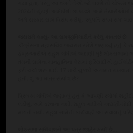
ગયા હતા, પરંતુ આ વખતે તેઓ જો લડશે તો ચોક્કસ જીત
2024ની ચૂંટણી અમેઠીથી જ લડશે. અમે તૈયારીઓમાં વ્યસ
અમે સરકાર સામે વિરોધ કરીશું. ‘રઘુપતિ રાઘવ રામ’ ગાઇન
જયરામે કહ્યું- આ સમજીવિચારીને કરેલું કાવતરું છે
કોંગ્રેસના મહાસચિવ જયરામ રમેશે જણાવ્યું હતું કે રા
ફેબ્રુઆરીએ રાહુલ ગાંધીએ અદાણી મુદ્દે લોકસભામાં
તેમની સામેના માનહાનિના કેસમાં ફરિયાદીએ હાઈકોર્ટમા
ફરી ચર્ચા શરૂ થઈ. 17 માર્ચે ચુકાદો અનામત રાખવામા
હતી. શું આ માત્ર સંયોગ છે?
પ્રિયંકા ગાંધીએ જણાવ્યું હતું કે આપણી રગોમાં શહીદો
લડીશું, અમે ડરવાના નથી. રાહુલ ગાંધીએ અદાણી-મો
માગતી નથી. રાહુલ સામેની કાર્યવાહી આ સવાલનું પરિણ
લોકસભા સચિવાલયે આ પત્ર જાહેર કર્યો છે…