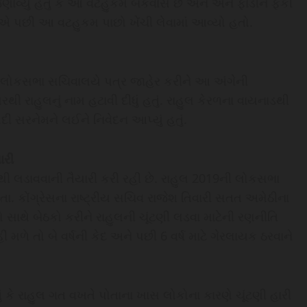
ણાવ્યું હતું કે આ વટહુકમ બકવાસ છે અને એને ફાડીને ફેંકી
એ પછી આ વટહુકમ પાછો ખેંચી લેવામાં આવ્યો હતો.
યું. લોકસભા સચિવાલયે પત્ર જાહેર કરીને આ અંગેની
રાહુલનું નામ હટાવી દીધું હતું. રાહુલ કેરળના વાયનાડથી
ોદી સરનેમને લઈને નિવેદન આપ્યું હતું.
ારી
ેઠીથી લડાવવાની તૈયારી કરી રહી છે. રાહુલ 2019ની લોકસભા
હતા. કોંગ્રેસના રાષ્ટ્રીય સચિવ રાજેશ તિવારી સતત અમેઠીના
ખો સાથે બેઠકો કરીને રાહુલની ચૂંટણી લડવા માટેની રણનીતિ
ીં મળે તો બે વર્ષની કેદ અને પછી 6 વર્ષ માટે ગેરલાયક ઠરવાને
તું કે રાહુલ ગત વખતે પોતાના ખાસ લોકોના કારણે ચૂંટણી હારી