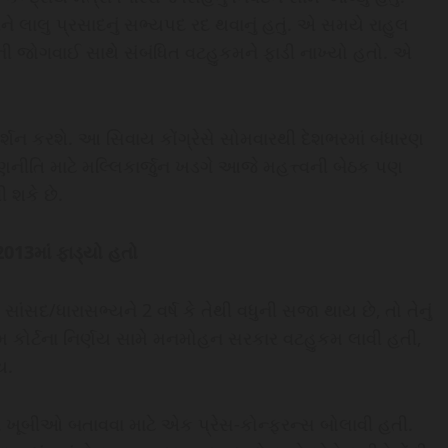
અને લાલુ પ્રસાદનું સભ્યપદ રદ થવાનું હતું. એ સમયે રાહુલ
લની જોગવાઈ સાથે સંબંધિત વટહુકમને ફાડી નાખ્યો હતો. એ
રદર્શન કરશે. આ સિવાય કોંગ્રેસે સોમવારથી દેશભરમાં બંધારણ
નીતિ માટે મલ્લિકાર્જુન ખડગે આજે મહત્ત્વની બેઠક પણ
 શકે છે.
2013માં ફાડ્યો હતો
 સાંસદ/ધારાસભ્યને 2 વર્ષ કે તેથી વધુની સજા થાય છે, તો તેનું
 કોર્ટના નિર્ણય સામે મનમોહન સરકાર વટહુકમ લાવી હતી,
ય.
ના ખૂબીઓ બતાવવા માટે એક પ્રેસ-કોન્ફરન્સ બોલાવી હતી.