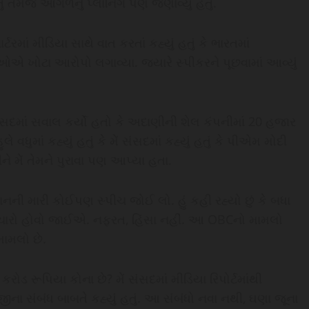
 તેમજ આગળનું પ્લાનિંગ પણ જણાવ્યું હતું.
ટરમાં મીડિયા સાથે વાત કરતાં કહ્યું હતું કે ભારતમાં
રીઓએ ખોટા આરોપો લગાવ્યા. જ્યારે સ્પીકરને પૂછવામાં આવ્યું
ેં સંસદમાં સવાલ કર્યો હતો કે અદાણીની શેલ કંપનીમાં 20 હજાર
 વધુમાં કહ્યું હતું કે મેં સંસદમાં કહ્યું હતું કે પીએમ મોદી
કીને મેં તેમને પુરાવા પણ આપ્યા હતા.
િયાનની મારી કોઈપણ સ્પીચ જોઈ લો. હું કહી રહ્યો છું કે બધા
ચારો હોવો જાઈએ. નફરત, હિંસા નહીં. આ OBCનો મામલો
ામલો છે.
કરોડ રૂપિયા કોના છે? મેં સંસદમાં મીડિયા રિપોર્ટમાંથી
ના સંબંધ બાબતે કહ્યું હતું. આ સંબંધો નવા નથી, ઘણા જૂના