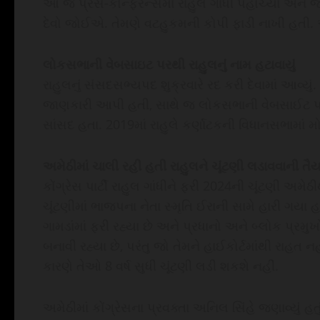
આ જ પ્રેસ-કોન્ફરન્સમાં રાહુલ ગાંધી પહોંચ્યા અને જ
દેવો જોઈએ. તેમણે વટહુકમની કોપી ફાડી નાખી હતી. 
લોકસભાની વેબસાઇટ પરથી રાહુલનું નામ હટાવાયું
રાહુલનું સંસદસભ્યપદ શુક્રવારે રદ કરી દેવામાં આવ્
જાણકારી આપી હતી, સાથે જ લોકસભાની વેબસાઈટ પરથી 
સાંસદ હતા. 2019માં રાહુલે કર્ણાટકની વિધાનસભામાં મ
અમેઠીમાં ચાલી રહી હતી રાહુલને ચૂંટણી લડાવવાની તૈય
કોંગ્રેસ પાર્ટી રાહુલ ગાંધીને ફરી 2024ની ચૂંટણી અમ
ચૂંટણીમાં ભાજપના નેતા સ્મૃતિ ઈરાની સામે હારી ગયા 
ગામડાંમાં ફરી રહ્યા છે અને પ્રધાનો અને બ્લોક પ્રમુ
બનાવી રહ્યા છે, પરંતુ જો તેમને હાઈકોર્ટમાંથી રાહત નહ
કારણે તેઓ 8 વર્ષ સુધી ચૂંટણી લડી શકશે નહીં.
અમેઠીમાં કોંગ્રેસના પ્રવક્તા અનિલ સિંહે જણાવ્યું હ