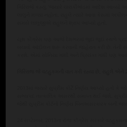
ગિરિરાજે કહ્યું, ‘જ્યારે ચારાકૌભાંડમાં આદેશ આવ્યો 
લાલુને મળ્યા નહોતા. રાહુલે ત્યારે આવા કેસમાં અપી
સમયે લાલુજીએ રાહુલને શ્રાપ આપ્યો હતો.
યૂથ કોંગ્રેસ પણ આજે દેશભરમાં જુદાં જુદાં સ્થળે પ્
બચાવો આંદોલન શરૂ કરવાની જાહેરાત કરી છે. તેની રણ
કરશે. એમાં સોનિયા ગાંધી અને પ્રિયંકા ગાંધી પણ આવી
ગિરિરાજ જે વટહુકમની વાત કરી રહ્યા છે, રાહુલે એને 
2013માં જ્યારે સુપ્રીમ કોર્ટે નિર્ણય આપ્યો હતો કે જો
સભ્યપદ તાત્કાલિક અસરથી સમાપ્ત થઈ જશે. સુપ્રીમ
જેથી સુપ્રીમ કોર્ટનો નિર્ણય બિનઅસરકારક બની જા
24 સપ્ટેમ્બર, 2013ના રોજ કોંગ્રેસ સરકારે વટહુકમ