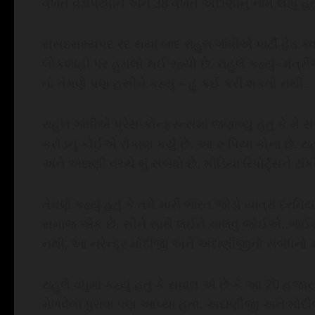
વખત વડાપ્રધાન અને 38 વખત અદાણીનું નામ લીધું હતું
સંસદસભ્યપદ રદ થયા બાદ રાહુલ ગાંધીએ પાર્ટી હેડ ક્વાર્
લોકશાહી પર હુમલો થઈ રહ્યો છે. રાહુલે કહ્યું- મંત્
તો તેમણે પણ હસીને કહ્યું – હું કંઈ કરી શકતો નથી.
રાહુલ ગાંધીએ પ્રેસ-કોન્ફરન્સમાં જણાવ્યું હતું કે મ
કરોડનું કોઈએ રોકાણ કર્યું છે. આ રૂપિયા કોના છે. રાહુલે
અને અદાણી વચ્ચે શું સંબંધો છે. મીડિયા રિપોર્ટ્સને ટાં
તેમણે કહ્યું હતું કે તમે મારી ભારત જોડો યાત્રા દરમ
સમાજ એક છે. સૌને સાથે લઈને ચાલવું જોઈએ. ભાઈ
નથી, આ નરેન્દ્ર મોદીજી અને અદાણીજીનો સંબંધનો મ
રાહુલે વધુમાં કહ્યું હતું કે સવાલ એ છે કે આ 20 હજાર 
મેળવેલા પુરાવા પણ આપ્યા હતા. અદાણીજી અને મોદીજી