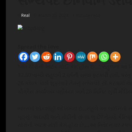
સભ્યપદ છીનવીને ડરાવ
Real
March 25, 2023
1 minute read
Spread the love
‘બધા ચોરોની અટક મોદી કેમ હોય છે…’, રાહુલના આ નિવે
12.30 વાગ્યે રાહુલને 2 વર્ષની સજા ફટકારી હતી, પર
26 કલાક પછી શુક્રવારે તેમનું સભ્યપદ રદ કરવામાં આવ્
કોંગ્રેસ કાર્યાલય પહોંચ્યા અને 28 મિનિટ સુધી મીડિય
ભારતમાં લોકશાહી જોખમમા છે…રાહુલે આ લાઈનની સા
પૂછ્યું- અદાણી અને મોદીનો સંબંધ શું છે? તેમણે કેમ્બ
ચોરોની અટક મોદી કેમ હોય છે….આ નિવેદન પર સ્પષ્ટત