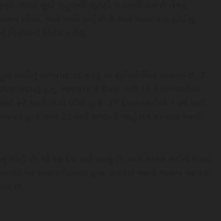
શે. જ્યાં સુધી રાહુલની ચૂંટણી લડવાની વાત છે તેઓ
્ત છીએ. અમે નક્કી કર્યું છે કે અમે જ્યાં પણ હોઈશું,
ે નિર્ણયનો વિરોધ કરીશું.
હુલ ગાંધીનું સભ્યપદ રદ કરવું એ સુનિયોજિત કાવતરું છે. 7
 ભાષણ આપ્યું હતું. ભાષણના 9 દિવસ પછી 16 ફેબ્રુઆરીએ
ંથી સ્ટે પાછો ખેંચી લીધો હતો. 27 ફેબ્રુઆરીએ 1 વર્ષ પછી
ં આવ્યો હતો અને 23 માર્ચે સજાની જાહેરાત કરવામાં આવી
નું લોહી છે, જે આ દેશ માટે વહ્યું છે. અમે મક્કમ થઈને લડાઈ
દી સંબંધો પર સવાલ ઉઠાવ્યા હતા. સરકાર આનો જવાબ આપવા
ામ છે.