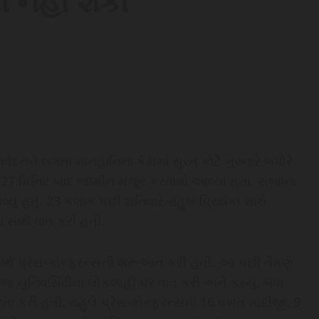
ી નહીં શકો
દનને લગતા માનહાનિના કેસમાં સુરત કોર્ટે ગુરુવારે બપોરે
ંતુ 27 મિનિટ બાદ જામીન મંજૂર કરવામાં આવ્યા હતા. સજાના
યું હતું. 23 કલાક પછી શનિવારે રાહુલ પ્રિયંકા સાથે
ા સાથે વાત કરી હતી.
થે પ્રેસ-કોન્ફરન્સની શરૂઆત કરી હતી. આ પછી તેમણે
્રિજ યુનિવર્સિટીમાં લોકશાહી પર વાત કરી અને કહ્યું, બધા
ા કરી હતી. રાહુલે પ્રેસ-કોન્ફરન્સમાં 16 વખત મોદીજી, 9