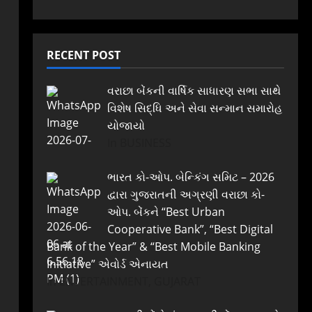
RECENT POST
વરાછા બેંકની વાર્ષિક સાધારણ સભા સાથે
વિશેષ સિદ્ધિ અને સેવા સન્માન સમારોહ
યોજાયો
In BUSINESS
ભારત કો-ઓપ. બેન્કિંગ સમિટ – 2026
દ્વારા ગુજરાતની અગ્રણી વરાછા કો-
ઓપ. બેંકને “Best Urban
Cooperative Bank”, “Best Digital
Bank of the Year” & “Best Mobile Banking
Initiative” એવોર્ડ એનાયત
In ENTERTAINMENT, GUJARAT