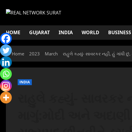
Skip
to
content
HOME
GUJARAT
INDIA
WORLD
BUSINESS
Home
2023
March
રાહુલે કહ્યું- સાવરકર નહીં, હું ગાંધ
INDIA
રાહુલે કહ્યું- સાવરકર નહ
માગું:મોદી અને અદાણી