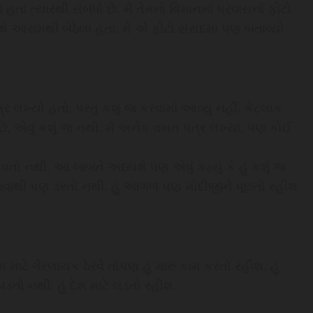
ા હતા ત્યારથી સંબંધો છે. મેં તેમનો વિમાનમાં પ્રવાસનો ફોટો
ાથે આરામથી બેઠેલા હતા. મેં એ ફોટો સંસદમાં પણ બતાવ્યો
પત્ર લખ્યો હતો, પરંતુ કશું જ કરવામાં આવ્યું નહીં. કેટલાક
 છે, એવું કશું જ નથી. મેં અનેક વખત પત્ર લખ્યા, પણ કોઈ
આવતો નથી. આ બાબતે અધ્યક્ષે પણ એવું કહ્યું કે હું કશું જ
લમાં જવાથી પણ ડરતો નથી. હું આગળ પણ મોદીજીને પૂછતો રહીશ
મ માટે ગેરલાયક ઠેરવે તોપણ હું મારું કામ કરતો રહીશ. હું
તો નથી. હું દેશ માટે લડતો રહીશ.