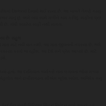
રોધમાં દેશભરમાં દેખાવો થઈ રહ્યા છે. આ બાબતે તેમણે કહ્યું-
ાર માનું છું, અમે બધા સાથે મળીને કામ કરીશું. માફીના પ્રશ્ન
ધી છે. ગાંધી ક્યારેય માફી નથી માગતા.
યા છેઃ રાહુલ
એ મારા માટે નવી વાત નથી. આ મારા જીવનની તપસ્યા છે. ભલે
રી તપસ્યા કરતો જ રહીશ. આ દેશે મને પ્રેમ આપ્યો છે. માટે
ડશે.
ંચ્યાં હતાં. આ દરમિયાન કાર્યકરો નારા લગાવતા જોવા મળ્યા
 ગેહલોત અને છત્તીસગઢના સીએમ ભૂપેશ બઘેલ, અભિષેક મનુ
ન્દ્રીય મંત્રી ગિરિરાજ સિંહનું નિવેદન સામે આવ્યું હતું.