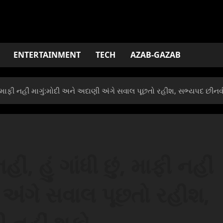
ENTERTAINMENT
TECH
AZAB-GAZAB
ી છું, માફી નહીં માગું:મોદી અને અદાણી અંગે સવાલ પૂછતો રહીશ, સભ્યપદ છીનવ
ીં, હું ગાંધી છું, માફી નહીં
 અંગે સવાલ પૂછતો રહીશ,