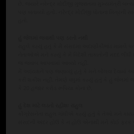
છે. જ્યારે નરેન્દ્ર મોદીજી ગુજરાતમા મુખ્યમંત્રી બન્ય
પણ બતાવ્યો હતો. નરેન્દ્ર મોદીજી પોતાના મિત્રની સ
હતો.
હું જેલમાં જવાથી પણ ડરતો નથી
રાહુલે કહ્યું હતું કે મેં સંસદમાં અદાણીકૌભાંડ મામલે 
નેતાઓએ મને કહ્યું કે મેં વિદેશી તાકાતોની મદદ લીધી
જ જવાબ આપવામાં આવ્યો નહીં.
મેં અધ્યક્ષને પણ જણાવ્યું હતું કે મને બોલવા દેવામાં 
કરી શકીશ નહીં. તેમણે વધુમાં કહ્યું હતું કે હું જે
કે 20 હજાર કરોડ રૂપિયા કોના છે.
હું દેશ માટે લડતો રહીશઃ રાહુલ
કોંગ્રેસનેતા રાહુલ ગાંધીએ કહ્યું હતું કે તેઓ મને કાય
સંસદની અંદર હોઉં કે ન હોઉં એનાથી મને કોઈ ફરક પડ