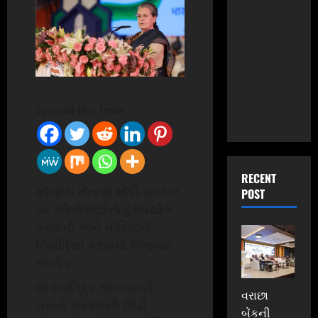
Spread the love
RECENT
કોંગ્રેસ નેતાએ મોદી સરકાર
POST
પર સીબીઆઈનો દુરુપયોગ
કરવાનો અને મીડિયાને
નિયંત્રિત કરવાનો લગાવ્યો
આરોપ
લોકતાંત્રિક જવાબદારી
વરાછા
પ્રત્યે સરકારની ઊંડી
બેંકની