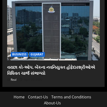
BUSINESS
GUJARAT
વરાછા કો-ઓપ. બેંકના નવનિયુક્ત હોદ્દેદારશ્રીઓએ
વિધિવત ચાર્જ સંભાળ્યો
Real
April 20, 2026
Home
Contact-Us
Terms and Conditions
About-Us