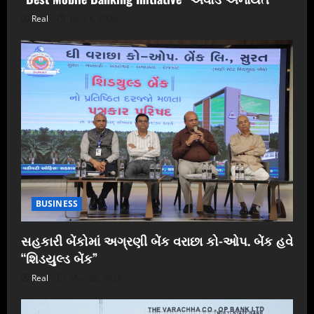
Real
June 6, 2026
BUSINESS
સહકારી બેંકોમાં અગ્રણી બેંક વરાછા કો-ઓપ. બેંક હવે
“શિડયુલ્ડ બેંક”
Real
May 25, 2026