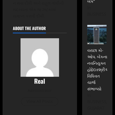
બેંક”
ન થવા દીધી અને રાહુલ ગાંધીની
In
સદસ્યતા એક જ ઝટકામાં
BUSINESS
સમાપ્ત કરાવી દીધી.
ABOUT THE AUTHOR
વરાછા કો-
ઓપ. બેંકના
નવનિયુક્ત
હોદ્દેદારશ્રીઓએ
વિધિવત
Real
ચાર્જ
સંભાળ્યો
Administrator
In
View All Posts
BUSINESS,
GUJARAT