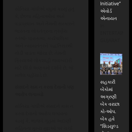
Initiative”
સોનિયા ગાંધીએ વધુમાં કહ્યું હતું
એવોર્ડ
કે, છેલ્લા મહિનાઓમાં અમે
એનાયત
વડાપ્રધાન અને તેમની સરકારને
In
ભારતના લોકતંત્રના ત્રણેય
ENTERTAINME
સ્તંભો- ધારાસભા, કાર્યપાલિકા
GUJARAT
અને ન્યાયતંત્રને પદ્ધતિસરથી
તોડી પાડતા જોયા છે. તેમની
ક્રિયાઓ લોકશાહી જવાબદારી
માટે ઊંડો અણગમો દર્શાવે છે, જે
ખલેલ પહોંચાડે છે.
સહકારી
સંસદને કામ ન કરવા દેવાનો પણ
બેંકોમાં
આરોપ લગાવ્યો
અગ્રણી
બેંક વરાછા
સોનિયા ગાંધીએ સંસદને કામ ન
કો-ઓપ.
કરવા દેવાનો આરોપ લગાવતા
બેંક હવે
કહ્યું કે, ભાજપે ગૃહમાં અદાણી
“શિડયુલ્ડ
સહિતના મુખ્ય મુદ્દાઓ પર ચર્ચા