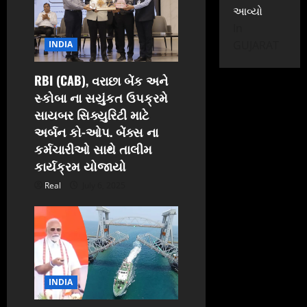
આવ્યો
i
In
GUJARAT
INDIA
o
n
RBI (CAB), વરાછા બેંક અને
સ્કોબા ના સયુંકત ઉપક્રમે
સાયબર સિક્યુરિટી માટે
અર્બન કો-ઓપ. બેંક્સ ના
કર્મચારીઓ સાથે તાલીમ
કાર્યક્રમ યોજાયો
Real
July 6, 2025
INDIA