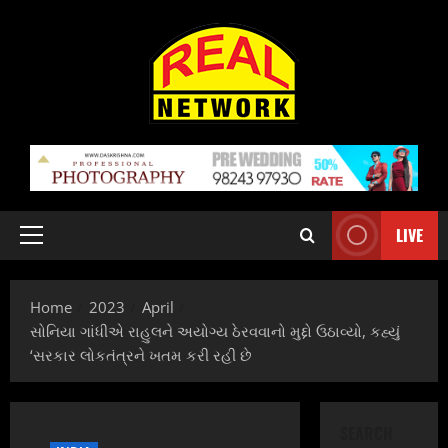
Skip
to
content
LIVE
Primary
Menu
Home
2023
April
સોનિયા ગાંધીએ રાહુલને અયોગ્ય ઠેરવવાનો મુદ્દો ઉઠાવ્યો, કહ્યું
‘સરકાર લોકતંત્રને ખતમ કરી રહી છે
SEARCH