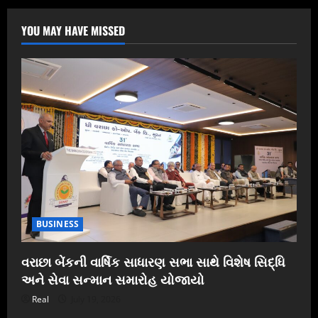
YOU MAY HAVE MISSED
BUSINESS
વરાછા બેંકની વાર્ષિક સાધારણ સભા સાથે વિશેષ સિદ્ધિ
અને સેવા સન્માન સમારોહ યોજાયો
Real
July 19, 2026