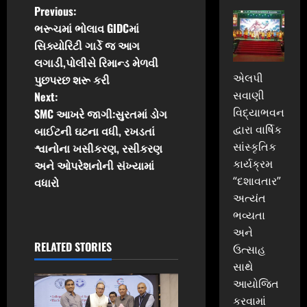
P
Previous:
ભરૂચમાં ભોલાવ GIDCમાં
o
સિક્યોરિટી ગાર્ડે જ આગ
લગાડી,પોલીસે રિમાન્ડ મેળવી
s
એલપી
પુછપરછ શરૂ કરી
t
સવાણી
Next:
વિદ્યાભવન
SMC આખરે જાગી:સુરતમાં ડોગ
n
દ્વારા વાર્ષિક
બાઈટની ઘટના વધી, રખડતાં
સાંસ્કૃતિક
શ્વાનોના ખસીકરણ, રસીકરણ
a
કાર્યક્રમ
અને ઓપરેશનોની સંખ્યામાં
v
“દશાવતાર”
વધારો
અત્યંત
i
ભવ્યતા
અને
g
RELATED STORIES
ઉત્સાહ
સાથે
a
આયોજિત
t
કરવામાં