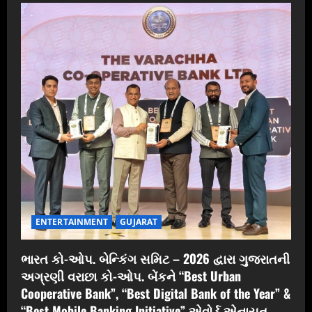
ENTERTAINMENT
GUJARAT
ભારત કો-ઓપ. બેન્કિંગ સમિટ – 2026 દ્વારા ગુજરાતની
અગ્રણી વરાછા કો-ઓપ. બેંકને “Best Urban
Cooperative Bank”, “Best Digital Bank of the Year” &
“Best Mobile Banking Initiative” એવોર્ડ એનાયત