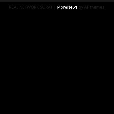
REAL NETWORK SURAT
|
MoreNews
by AF themes.