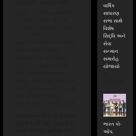
અણગમો : સોનિયા ગાંધી
વાર્ષિક
કોંગ્રેસ નેતા સોનિયા ગાંધીએ
સાધારણ
વડાપ્રધાન નરેન્દ્ર મોદી પર
સભા સાથે
લોકતાંત્રિક સંસ્થાઓનો નાશ
વિશેષ
કરવાનો અને સંસદને કામ ન
સિદ્ધિ અને
કરવા દેવાનો આરોપ લગાવ્યો છે.
સેવા
સોનિયા ગાંધીએ કહ્યું કે,
સન્માન
લોકશાહી અને લોકતાંત્રિક
સમારોહ
જવાબદારી પ્રત્યે સરકારની
યોજાયો
ઊંડી અણગમો ચિંતાજનક છે.
In
કોંગ્રેસ નેતાએ મોદી સરકાર પર
BUSINESS
સીબીઆઈનો દુરુપયોગ કરવાનો
અને મીડિયાને નિયંત્રિત
કરવાનો આરોપ પણ લગાવ્યો છે.
વડાપ્રધાનના નિવેદનો અગ્રેસર
મુદ્દાઓ પરથી ધ્યાન હટાવવાની
ભારત કો-
મૌખિક કવાયત: સોનિયા ગાંધી
ઓપ.