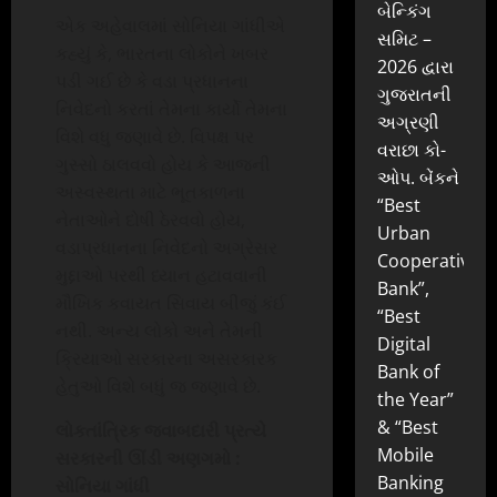
બેન્કિંગ
એક અહેવાલમાં સોનિયા ગાંધીએ
સમિટ –
કહ્યું કે, ભારતના લોકોને ખબર
2026 દ્વારા
પડી ગઈ છે કે વડા પ્રધાનના
ગુજરાતની
નિવેદનો કરતાં તેમના કાર્યો તેમના
અગ્રણી
વિશે વધુ જણાવે છે. વિપક્ષ પર
વરાછા કો-
ગુસ્સો ઠાલવવો હોય કે આજની
ઓપ. બેંકને
અસ્વસ્થતા માટે ભૂતકાળના
“Best
નેતાઓને દોષી ઠેરવવો હોય,
Urban
વડાપ્રધાનના નિવેદનો અગ્રેસર
Cooperative
મુદ્દાઓ પરથી ધ્યાન હટાવવાની
Bank”,
મૌખિક કવાયત સિવાય બીજું કંઈ
“Best
નથી. અન્ય લોકો અને તેમની
Digital
ક્રિયાઓ સરકારના અસરકારક
Bank of
હેતુઓ વિશે બધું જ જણાવે છે.
the Year”
& “Best
લોકતાંત્રિક જવાબદારી પ્રત્યે
Mobile
સરકારની ઊંડી અણગમો :
Banking
સોનિયા ગાંધી