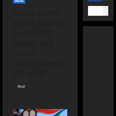
INDIA
સોનિયા ગાંધીએ
Search
રાહુલને અયોગ્ય
ઠેરવવાનો મુદ્દો
ઉઠાવ્યો, કહ્યું
‘સરકાર
લોકતંત્રને ખતમ
કરી રહી છે
Real
April 11, 2023
1 minute read