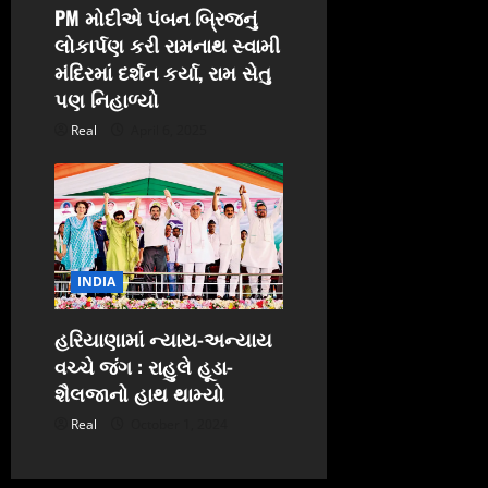
PM મોદીએ પંબન બ્રિજનું
લોકાર્પણ કરી રામનાથ સ્વામી
મંદિરમાં દર્શન કર્યા, રામ સેતુ
પણ નિહાળ્યો
Real
April 6, 2025
INDIA
હરિયાણામાં ન્યાય-અન્યાય
વચ્ચે જંગ : રાહુલે હૂડા-
શૈલજાનો હાથ થામ્યો
Real
October 1, 2024