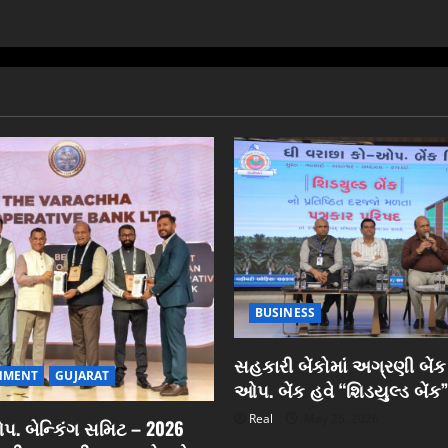
BUSINESS
સહકારી બેંકોમાં અગ્રણી બેંક
NMENT
GUJARAT
ઓપ. બેંક હવે “શિડયુલ્ડ બેંક”
Real
May 25, 2026
. બેન્કિંગ સમિટ – 2026