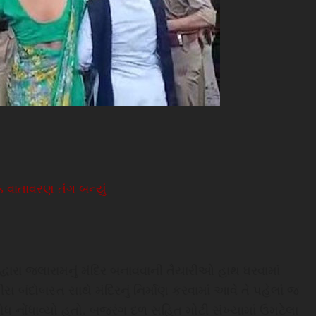
 વાતાવરણ તંગ બન્યું
્વારા જલારામનું મંદિર બનાવવાની તૈયારીઓ હાથ ધરવામાં
સ બંદોબસ્ત સાથે મંદિરનું નિર્માણ કરવામાં આવે તે પહેલાં જ
ોધ નોંધાવ્યો હતો. બજરંગ દળ સહિત મોટી સંખ્યામાં ઉમટેલા