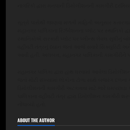
નાગરિકો દ્વારા મનપાની ડિમોલીશનની કામગીરી દરમિયાન 
સૂત્રો પાસેથી જાણવા મળતી માહિતી અનુસાર કતારગામ
મહાનગર પાલિકાના રિર્ઝવેશનના પ્લોટ પર સ્થાનિકો દ્
સ્થાનિકોએ સરકારી પ્લોટ પર પ્લીન્થ લેવલ સુધીનું બા
વહીવટી તંત્રનું ધ્યાન જતાં આજે સવારે સિક્યુરિટી 
આવી હતી. અલબત્ત, મહાનગર પાલિકાની કામગીરીને પગ
મહાનગર પાલિકા દ્વારા હાથ ધરવામાં આવેલા ડિમોલીશન
જતાં મોટી સંખ્યામાં લોકોના ટોળા સાથે બજરંગ દળન
ડિમોલીશનની કામગીરી અટકાવવા માટે ભારે ધમપછાડા ક
પાલિકાના વહીવટી તંત્ર દ્વારા ડિમોલીશન કામગીરી શરૂ
નોંધાવ્યો હતો.
ABOUT THE AUTHOR