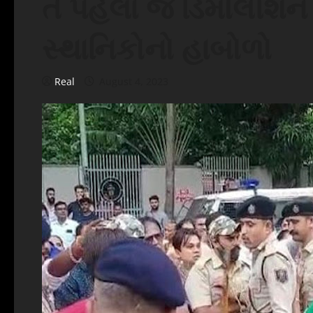
તે પહેલાં જ ડિમોલીશ
સ્થાનિકોનો હાબોળો
Real
August 4, 2023