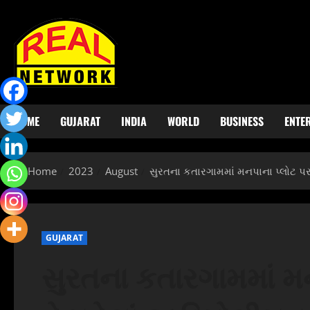
Skip
to
content
HOME
GUJARAT
INDIA
WORLD
BUSINESS
ENTE
Home
2023
August
સુરતના કતારગામમાં મનપાના પ્લોટ પર
GUJARAT
સુરતના કતારગામમાં મન