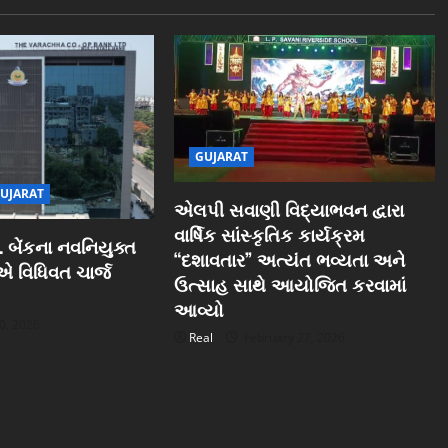
GUJARAT
UJARAT
એલપી સવાણી વિદ્યાભવન દ્વારા
વાર્ષિક સાંસ્કૃતિક કાર્યક્રમ
 બેંકના નવનિયુક્ત
“દશાવતાર” અત્યંત ભવ્યતા અને
ઓએ વિધિવત ચાર્જ
ઉત્સાહ સાથે આયોજિત કરવામાં
આવ્યો
0, 2026
Real
February 27, 2026