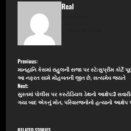
Real
Administrator
View All Posts
P
Previous:
માનહાનિ કેસમાં રાહુલની સજા પર સ્ટે:સુપ્રીમ કોર્ટે પૂ
o
આ નફરત સામે મોહબતની જીત છે, સત્યમેવ જયતે
s
Next:
સુરતમાં પોલીસ પર કસ્ટોડિયલ ડેથનો આક્ષેપ:3 સવારી
t
ગયા બાદ એકનું મોત, પરિવારજનોનો હત્યાનો આક્ષેપ પ
n
a
RELATED STORIES