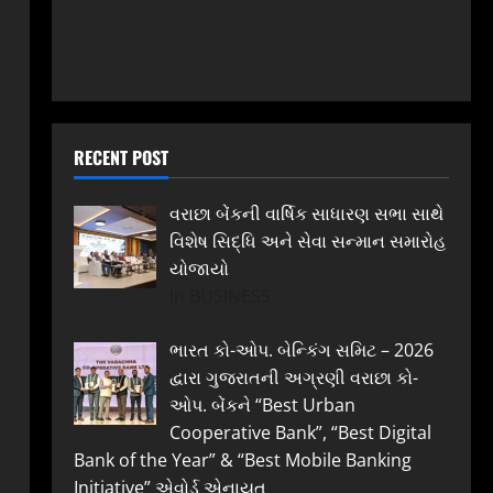
RECENT POST
વરાછા બેંકની વાર્ષિક સાધારણ સભા સાથે
વિશેષ સિદ્ધિ અને સેવા સન્માન સમારોહ
યોજાયો
In BUSINESS
ભારત કો-ઓપ. બેન્કિંગ સમિટ – 2026
દ્વારા ગુજરાતની અગ્રણી વરાછા કો-
ઓપ. બેંકને “Best Urban
Cooperative Bank”, “Best Digital
Bank of the Year” & “Best Mobile Banking
Initiative” એવોર્ડ એનાયત