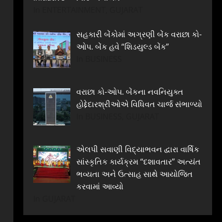
In ENTERTAINMENT, GUJARAT
સહકારી બેંકોમાં અગ્રણી બેંક વરાછા કો-
ઓપ. બેંક હવે “શિડયુલ્ડ બેંક”
In BUSINESS
વરાછા કો-ઓપ. બેંકના નવનિયુક્ત
હોદ્દેદારશ્રીઓએ વિધિવત ચાર્જ સંભાળ્યો
In BUSINESS, GUJARAT
એલપી સવાણી વિદ્યાભવન દ્વારા વાર્ષિક
સાંસ્કૃતિક કાર્યક્રમ “દશાવતાર” અત્યંત
ભવ્યતા અને ઉત્સાહ સાથે આયોજિત
કરવામાં આવ્યો
In GUJARAT