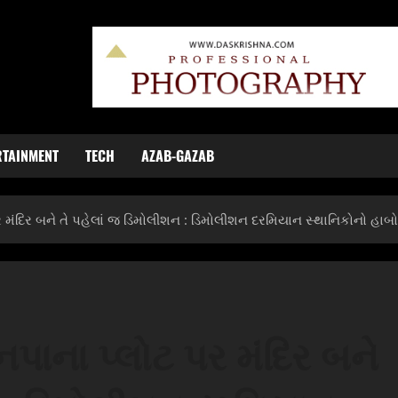
RTAINMENT
TECH
AZAB-GAZAB
 મંદિર બને તે પહેલાં જ ડિમોલીશન : ડિમોલીશન દરમિયાન સ્થાનિકોનો હાબ
પાના પ્લોટ પર મંદિર બને