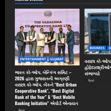
v
i
g
a
t
BUSINESS
G
i
ENTERTAINMENT
GUJARAT
વરાછા કો-ઓપ.
o
હોદ્દેદારશ્રી
ભારત કો-ઓપ. બેન્કિંગ સમિટ –
સંભાળ્યો
n
2026 દ્વારા ગુજરાતની અગ્રણી
Real
April 2
વરાછા કો-ઓપ. બેંકને “Best Urban
Cooperative Bank”, “Best Digital
Bank of the Year” & “Best Mobile
Banking Initiative” એવોર્ડ એનાયત
Real
June 6, 2026