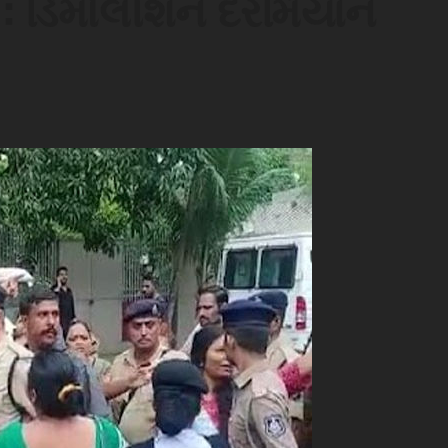
ન : ડિમોલીશન દરમિયાન