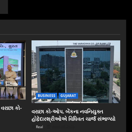
BUSINESS
GUJARAT
 વરાછા કો-
વરાછા કો-ઓપ. બેંકના નવનિયુક્ત
હોદ્દેદારશ્રીઓએ વિધિવત ચાર્જ સંભાળ્યો
Real
April 20, 2026