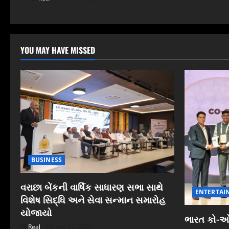
YOU MAY HAVE MISSED
BUSINESS
વરાછા બેંકની વાર્ષિક સાધારણ સભા સાથે
ENTERTAI
વિશેષ સિદ્ધિ અને સેવા સન્માન સમારોહ
યોજાયો
ભારત કો-ઓપ
Real
July 19, 2026