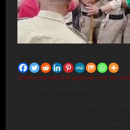
Spread the love
બજરંગ દળના કાર્યકરોએ સૂત્રોચ્ચાર કરતાં એક તબક્કે
સુરત,તા.4 ઓગષ્ટ 2023,શુક્રવાર
સુરતના કતારગામમાં રિર્ઝવેશનની જમીન પર સ્થાનિકો દ
આવી હતી. જો કે, વહીવટી તંત્ર દ્વારા આજે સવારે પોલી
ડિમોલીશનની કામગીરી હાથ ધરતાં સ્થાનિકોએ ભારે વિર