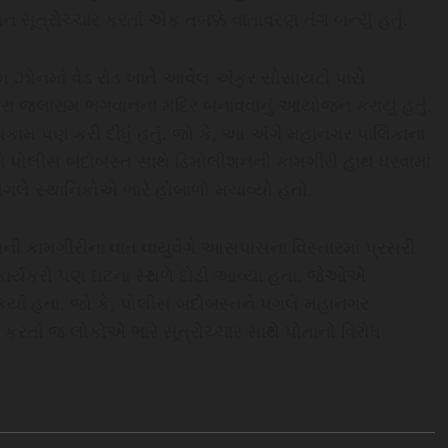
સૂત્રોચ્ચાર કરતાં એક તબક્કે વાતાવરણ તંગ બન્યું હતું.
 ઝોનમાં વેડ રોડ ખાતે આવેલ અંકુર સોસાયટી પાસે
વારા જલારામ ભગવાનના મંદિર બનાવવાનું આયોજન કરાયું હતું.
ંધકામ પણ કરી દીધું હતું. જો કે, આ અંગે મહાનગર પાલિકાના
અને પોલીસ બંદોબસ્ત સાથે ડિમોલીશનની કામગીરી હાથ ધરવામાં
લે સ્થાનિકોએ ભારે હોબાળો મચાવ્યો હતો.
ની કામગીરીના વાત વાયુવેગે આસપાસના વિસ્તારમાં પ્રસરી
ા કાર્યકરો પણ ઘટના સ્થળે દોડી આવ્યા હતા. જેઓએ
ર્યા હતા. જો કે, પોલીસ બંદોબસ્તને પગલે મહાનગર
 કરતાં જ લોકોએ ભારે સૂત્રોચ્ચાર સાથે પોતાનો વિરોધ