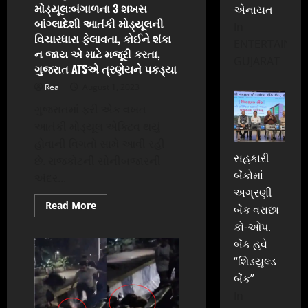
રવાના,
મોડ્યૂલ:બંગાળના 3 શખસ
એનાયત
8
હોદ્દેદારો
બાંગ્લાદેશી આતંકી મોડ્યૂલની
In
બપોરે
વિચારધારા ફેલાવતા, કોઈને શંકા
2
ENTERTAINME
વાગ્યે
ન જાય એ માટે મજૂરી કરતા,
વડાપ્રધાન
GUJARAT
ગુજરાત ATSએ ત્રણેયને પકડ્યા
સાથે
મુલાકાત
Real
August 1, 2023
કરશે
ગુજરાતમાં ફરી એક વખત
આતંકી મોડ્યૂલ એક્ટિવ થયું
હોવાની વિગતો સામે આવી રહી
સહકારી
છે. રાજકોટની સોનીબજારની
બેંકોમાં
અંદર...
અગ્રણી
Read
Read More
બેંક વરાછા
more
about
કો-ઓપ.
રાજકોટની
સોનીબજારમાંથી
બેંક હવે
પકડાયું
“શિડયુલ્ડ
આતંકી
મોડ્યૂલ:બંગાળના
બેંક”
3
શખસ
In
બાંગ્લાદેશી