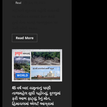
વધી
Real
July 19, 2023
ગઈકાલે સુરતમાં વહેલી સવારથી
જ અવિરત વરસાદ શરૂ થયો
હતો તેના કારણે જનજીવન પર
તેની સીધી અસર...
Read
Read More
more
about
વરસાદી
માહોલમાં
ગરબાની
રમઝટનો
VIDEO:સુરતના
ડુમસ
બીચ
પર
યંગસ્ટર
WORLD
ગ્રુપ
ડીજેના
તાલે
45 વર્ષ બાદ યમુનાનું પાણી
સવાર
સવારમાં
તાજમહેલ સુધી પહોંચ્યું, કૂલ્લુમાં
દાંડિયા-
ફરી આભ ફાટ્યું, 1નું મોત,
રાસ
રમ્યું,
હિમાચલમાં એલર્ટ આગ્રામાં
ટહેલવા