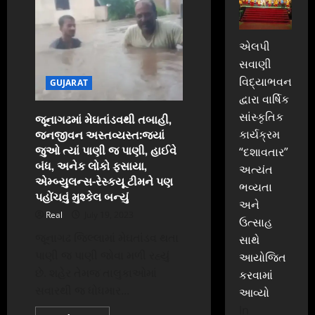
બચી
ગયેલાઓએ
ધોઇ
નાખ્યો,
LIVE
એલપી
વીડિયો:ઇસ્કોન
સવાણી
બ્રિજ
પર
વિદ્યાભવન
GUJARAT
9
પરિવારને
દ્વારા વાર્ષિક
ઉજાડનાર
તથ્ય
સાંસ્કૃતિક
જૂનાગઢમાં મેઘતાંડવથી તબાહી,
પટેલને
જનજીવન અસ્તવ્યસ્ત:જ્યાં
કાર્યક્રમ
ટોળાએ
બરાબરનો
જુઓ ત્યાં પાણી જ પાણી, હાઈવે
“દશાવતાર”
ફટકાર્યો,
બે
બંધ, અનેક લોકો ફસાયા,
અત્યંત
હાથ
એમ્બ્યુલન્સ-રેસ્કયૂ ટીમને પણ
જોડી
ભવ્યતા
માર
પહોંચવું મુશ્કેલ બન્યું
ન
અને
મારવા
Real
July 19, 2023
ઉત્સાહ
આજીજી
કરતો
જૂનાગઢ જિલ્લામાં મેઘતાંડવ થતા
સાથે
રહ્યો
પાણી જ પાણી જોવા મળી રહ્યું
આયોજિત
છે. શહેર તેમજ તાલુકાઓમાં
કરવામાં
સવારથી જ ધોધમાર...
આવ્યો
In