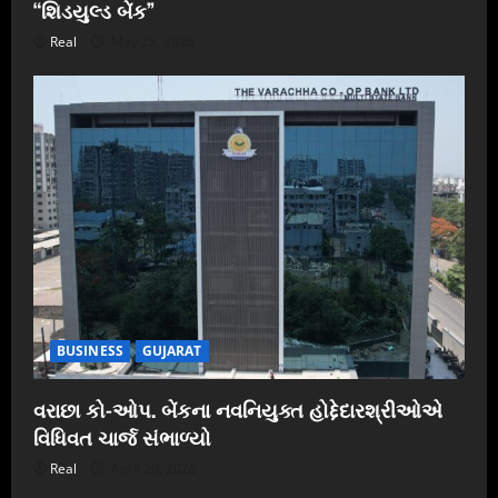
“શિડયુલ્ડ બેંક”
Real
May 25, 2026
BUSINESS
GUJARAT
વરાછા કો-ઓપ. બેંકના નવનિયુક્ત હોદ્દેદારશ્રીઓએ
વિધિવત ચાર્જ સંભાળ્યો
Real
April 20, 2026