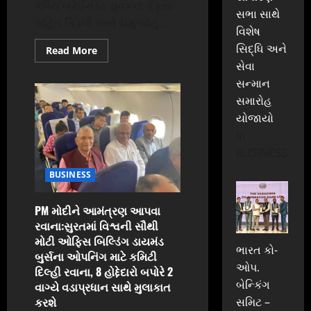
વર્ષિય બ્રેઈનડેડ યુવકના ફેફસા
સભા સાથે
સહિત કિડની અને ચક્ષુઓનું...
વિશેષ
સિદ્ધિ અને
Read
Read More
more
સેવા
about
એકના
સન્માન
એક
દીકરાના
સમારોહ
અંગોનું
યોજાયો
દાન:સુરતમાં
બ્રેઈનડેડ
In
યુવકના
અંગોના
BUSINESS
દાનથી
પાંચને
BUSINESS
નવજીવન
મળ્યું;
ફેફસા
120
PM મોદીને આમંત્રણ આપવા
મિનીટમાં
રવાના:સુરતમાં વિશ્વની સૌથી
મુંબઈ
પહોંચાડી
મોટી ઓફિસ બિલ્ડિંગ ડાયમંડ
57
ભારત કો-
વર્ષીય
બુર્સના ઓપનિંગ માટે કમિટી
આધેડમાં
ઓપ.
દિલ્હી રવાના, 8 હોદ્દેદારો બપોરે 2
ટ્રાન્સપ્લાન્ટ
કરાયા
બેન્કિંગ
વાગ્યે વડાપ્રધાન સાથે મુલાકાત
કરશે
સમિટ –