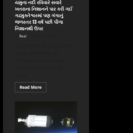
આવેલા
યમુના નદી રવિવારે સવારે
લોકો
ખતરાના નિશાનને પાર કરી ગઈ
પણ
જોડાઈ
ગઢમુક્તેશ્વરમાં પણ ગંગાનું
ગયા
જળસ્તર 13 વર્ષ પછી પીળા
નિશાનથી ઉપર
Real
July 17, 2023
ઉત્તર ભારતમાં એક તરફ અવિરત
વરસાદ અને બીજી તરફ
નદીઓના જળસ્તર વધવાને
કારણે સમસ્યા સર્જાઈ છે.
બીજી...
Read
Read More
more
about
45
વર્ષ
બાદ
યમુનાનું
પાણી
તાજમહેલ
સુધી
પહોંચ્યું,
કૂલ્લુમાં