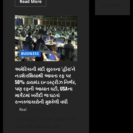
Read
Read More
GUJARAT
more
about
જૂનાગઢમાં
મેઘતાંડવથી
તબાહી,
જનજીવન
અસ્તવ્યસ્ત:જ્યાં
જુઓ
ત્યાં
પાણી
જ
પાણી,
BUSINESS
હાઈવે
બંધ,
અનેક
લોકો
અમેરિકાની મંદી સુરતના ‘હીરા’ને
ફસાયા,
નડશે:રશિયાથી આવતા રફ પર
એમ્બ્યુલન્સ-
રેસ્કયૂ
50% ડાયમંડ ઇન્ડસ્ટ્રીઝ નિર્ભર,
ટીમને
પણ રફની આયાત ઘટી, USAના
પણ
પહોંચવું
માર્કેટમાં ખરીદી જ ઘટતાં
મુશ્કેલ
રત્નકલાકારોની મુશ્કેલી વધી
બન્યું
Real
July 19, 2023
સુરતમાં હીરા ઉદ્યોગ સાથે લાખો
લોકો સંકળાયેલા છે. હીરા