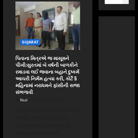
GUJARAT
પિતાના મિત્રએ જ માસૂમને
પીંખી:સુરતમાં બે વર્ષની બાળકીને
રમાડવા લઈ જવાના બહાને દુષ્કર્મ
આચરી નિર્મમ હત્યા કરી, કોર્ટે 5
મહિનામાં નરાધમને ફાંસીની સજા
સંભળાવી
Real
August 2, 2023
સુરતના સચિન વિસ્તારમાં આવેલા
કપલેથા ગામમાં પાંચ મહિના
પહેલાં બે વર્ષની બાળકી સાથે
થયેલા રેપ વિથ મર્ડરની...