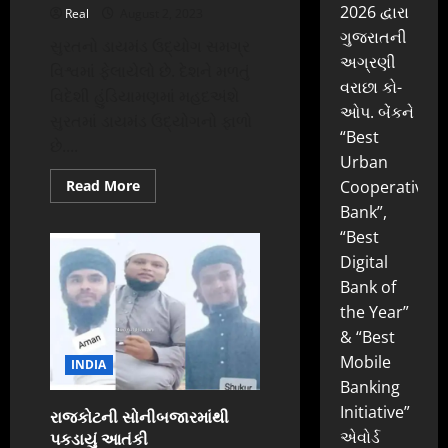
2026 દ્વારા
Real
August 2, 2023
ગુજરાતની
સુરતનો ડાયમંડ ઉદ્યોગ સમગ્ર
અગ્રણી
વિશ્વમાં ફેલાયેલો છે. દેશને મળતું
વરાછા કો-
વિદેશી હુંડિયામણમાં મહદઅંશે
ઓપ. બેંકને
સુરતમાં ડાયમંડ ઉદ્યોગનો ફાળો
“Best
છે....
Urban
Read
Read More
Cooperative
more
Bank”,
about
PM
“Best
મોદીને
આમંત્રણ
Digital
આપવા
રવાના:સુરતમાં
Bank of
વિશ્વની
સૌથી
the Year”
મોટી
& “Best
ઓફિસ
બિલ્ડિંગ
Mobile
INDIA
ડાયમંડ
બુર્સના
Banking
ઓપનિંગ
માટે
Initiative”
રાજકોટની સોનીબજારમાંથી
કમિટી
પકડાયું આતંકી
એવોર્ડ
દિલ્હી