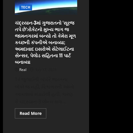
ફરી
TECH
આભ
ફાટ્યું,
1નું
મોત,
ચંદ્રયાન-3માં ગુજરાતનો ‘સૂરજ
હિમાચલમાં
તપે છે’:રોકેટનો મુખ્ય ભાગ જ
એલર્ટ
આગ્રામાં
જામનગરમાં બન્યો તો કેમેરા મૂળ
યમુના
નદી
કચ્છની કંપનીએ બનાવ્યા;
રવિવારે
અમદાવાદ ઇસરોએ સેટેલાઈટના
સવારે
ખતરાના
સેન્સર, પેલોડ સહિતના 11 પાર્ટ
નિશાનને
બનાવ્યા
પાર
કરી
Real
July 17, 2023
ગઈ
ગઢમુક્તેશ્વરમાં
પણ
14 જુલાઈની બપોરે ભારતના
ગંગાનું
લોકો જ નહીં, વિશ્વભરની આંખો
જળસ્તર
13
આકાશમાં મંડાયેલી હતી, કારણ
વર્ષ
પછી
કે ચંદ્રયાન-3 લોન્ચ થવા...
પીળા
નિશાનથી
ઉપર
Read
Read More
more
about
ચંદ્રયાન-3માં
ગુજરાતનો