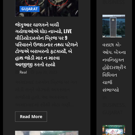
આતંકી
BUSINESS
મોડ્યૂલની
GUJARAT
વિચારધારા
ફેલાવતા,
કોઈને
શંકા
જેગુઆર ચાલકને બચી
ન
ગયેલાઓએ ધોઇ નાખ્યો, LIVE
જાય
એ
વીડિયો:ઇસ્કોન બ્રિજ પર 9
માટે
મજૂરી
પરિવારને ઉજાડનાર તથ્ય પટેલને
વરાછા કો-
કરતા,
ટોળાએ બરાબરનો ફટકાર્યો, બે
ગુજરાત
ઓપ. બેંકના
ATSએ
હાથ જોડી માર ન મારવા
નવનિયુક્ત
ત્રણેયને
આજીજી કરતો રહ્યો
પકડ્યા
હોદ્દેદારશ્રીઓએ
Real
July 20, 2023
વિધિવત
અમદાવાદ ઇસ્કોન બ્રિજ પર ગત
ચાર્જ
મોડી રાત્રે ગોઝારો અકસ્માત
સંભાળ્યો
સર્જાયો હતો. આ અકસ્માત
In
અમદાવાદમાં સૌથી મોટા ગણી...
BUSINESS,
GUJARAT
Read
Read More
more
about
જેગુઆર
ચાલકને