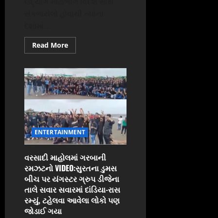
ઉદ્યોગ મોટાભાગે વિદેશ સાથે
સંકળાયેલો હોવાથી ત્યાંના
દેશોમાં...
Read
Read More
more
about
અમેરિકાની
મંદી
સુરતના
‘હીરા’ને
નડશે:રશિયાથી
આવતા
રફ
પર
50%
ડાયમંડ
ENTERTAINMENT
ઇન્ડસ્ટ્રીઝ
નિર્ભર,
પણ
રફની
વરસાદી માહોલમાં ગરબાની
આયાત
રમઝટનો VIDEO:સુરતના ડુમસ
ઘટી,
USAના
બીચ પર યંગસ્ટર ગ્રુપ ડીજેના
માર્કેટમાં
ખરીદી
તાલે સવાર સવારમાં દાંડિયા-રાસ
જ
રમ્યું, ટહેલવા આવેલા લોકો પણ
ઘટતાં
રત્નકલાકારોની
જોડાઈ ગયા
મુશ્કેલી