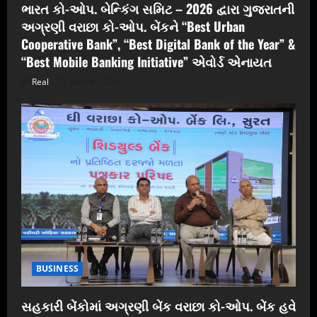
ભારત કો-ઓપ. બેન્કિંગ સમિટ – 2026 દ્વારા ગુજરાતની
અગ્રણી વરાછા કો-ઓપ. બેંકને “Best Urban
Cooperative Bank”, “Best Digital Bank of the Year” &
“Best Mobile Banking Initiative” એવોર્ડ એનાયત
Real
June 6, 2026
BUSINESS
સહકારી બેંકોમાં અગ્રણી બેંક વરાછા કો-ઓપ. બેંક હવે