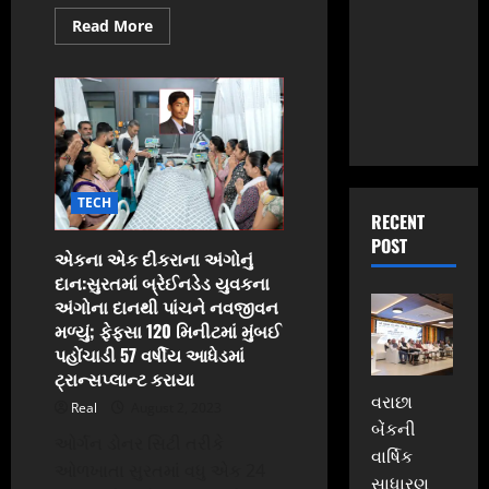
Read
Read More
more
about
પિતાના
મિત્રએ
જ
માસૂમને
પીંખી:સુરતમાં
બે
વર્ષની
બાળકીને
રમાડવા
TECH
લઈ
RECENT
જવાના
બહાને
POST
દુષ્કર્મ
એકના એક દીકરાના અંગોનું
આચરી
દાન:સુરતમાં બ્રેઈનડેડ યુવકના
નિર્મમ
હત્યા
અંગોના દાનથી પાંચને નવજીવન
કરી,
મળ્યું; ફેફસા 120 મિનીટમાં મુંબઈ
કોર્ટે
5
પહોંચાડી 57 વર્ષીય આધેડમાં
મહિનામાં
ટ્રાન્સપ્લાન્ટ કરાયા
નરાધમને
ફાંસીની
વરાછા
સજા
Real
August 2, 2023
સંભળાવી
બેંકની
ઓર્ગન ડોનર સિટી તરીકે
વાર્ષિક
ઓળખાતા સુરતમાં વધુ એક 24
સાધારણ