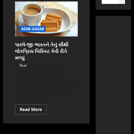
AZAB-GAZAB
પારલે-જી: ભારતને તેનું સૌથી
લોકપ્રિય બિસ્કિટ કેવી રીતે
મળ્યું
Real
August 31, 2021
પારલે-જીનું નામ આવતા જ
બાળપણની યાદો તાજી થઈ જાય
છે. તે દિવસોમાં અમે પારલે-જીને
એક કપ ગરમ...
Read
Read More
more
about
પારલે-
જી:
ભારતને