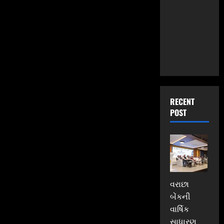
તેનું
સૌથી
લોકપ્રિય
બિસ્કિટ
કેવી
રીતે
મળ્યું
RECENT
POST
વરાછા
બેંકની
વાર્ષિક
સાધારણ