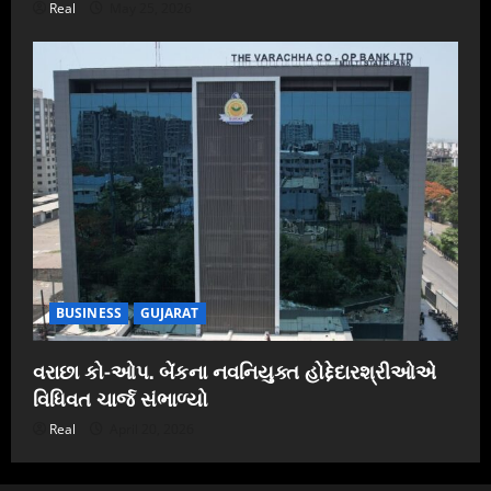
Real
May 25, 2026
BUSINESS
GUJARAT
વરાછા કો-ઓપ. બેંકના નવનિયુક્ત હોદ્દેદારશ્રીઓએ
વિધિવત ચાર્જ સંભાળ્યો
Real
April 20, 2026