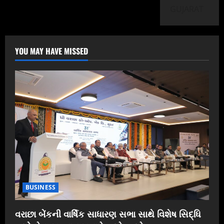
GUJARAT
YOU MAY HAVE MISSED
BUSINESS
વરાછા બેંકની વાર્ષિક સાધારણ સભા સાથે વિશેષ સિદ્ધિ