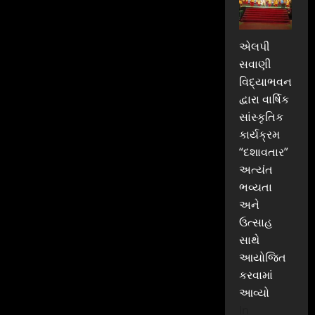
એલપી
સવાણી
વિદ્યાભવન
દ્વારા વાર્ષિક
સાંસ્કૃતિક
કાર્યક્રમ
“દશાવતાર”
અત્યંત
ભવ્યતા
અને
ઉત્સાહ
સાથે
આયોજિત
કરવામાં
આવ્યો
In