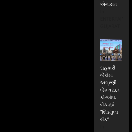
એનાયત
In
ENTERTAINME
GUJARAT
સહકારી
બેંકોમાં
અગ્રણી
બેંક વરાછા
કો-ઓપ.
બેંક હવે
“શિડયુલ્ડ
બેંક”
In