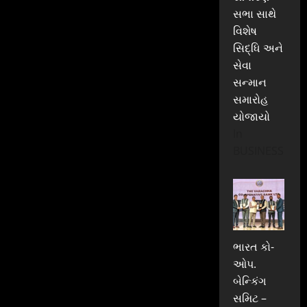
સભા સાથે
વિશેષ
સિદ્ધિ અને
સેવા
સન્માન
સમારોહ
યોજાયો
In
BUSINESS
ભારત કો-
ઓપ.
બેન્કિંગ
સમિટ –