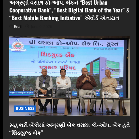
અગ્રણી વરાછા કો-ઓપ. બેંકને “Best Urban
Cooperative Bank”, “Best Digital Bank of the Year” &
“Best Mobile Banking Initiative” એવોર્ડ એનાયત
Real
June 6, 2026
BUSINESS
સહકારી બેંકોમાં અગ્રણી બેંક વરાછા કો-ઓપ. બેંક હવે
“શિડયુલ્ડ બેંક”