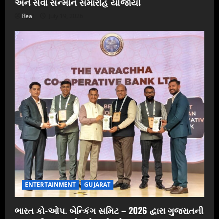
અને સેવા સન્માન સમારોહ યોજાયો
Real
July 19, 2026
ENTERTAINMENT
GUJARAT
ભારત કો-ઓપ. બેન્કિંગ સમિટ – 2026 દ્વારા ગુજરાતની