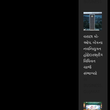
BUSINESS
વરાછા કો-
ઓપ. બેંકના
નવનિયુક્ત
હોદ્દેદારશ્રીઓએ
વિધિવત
ચાર્જ
સંભાળ્યો
In
BUSINESS,
GUJARAT