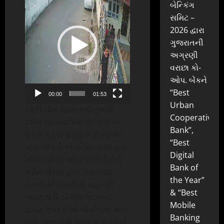
Player
બેન્કિંગ
સમિટ –
2026 દ્વારા
ગુજરાતની
અગ્રણી
વરાછા કો-
ઓપ. બેંકને
“Best
00:00
01:53
Urban
યોગી ચોક વિસ્તારની તુલશી
Cooperative
દર્શન સોસાયટીના ગેટ પાસે બે
Bank”,
દિવસ પહેલાં ફટાકડા ફોડવા માટે
“Best
પાંચ બાળકો એકત્રિત થયા હતા.
Digital
સોસાયટીની અંદર બાળકો ટોળું
Bank of
કરીને બેસ્યા હતા. ત્યારબાદ
the Year”
તેમની સોસાયટીની બહારથી
& “Best
પસાર થતી ડ્રેનેજ લાઇનના
Mobile
ઢાંકણ ઉપર તેઓ એકત્રિત થયા
Banking
હતા. બાળકોએ ફટાકડા ફોડવાનો