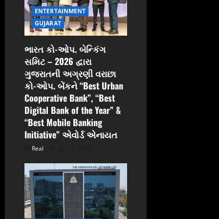
i
ENTERTAINMENT
o
GUJARAT
n
ભારત કો-ઓપ. બેન્કિંગ
સમિટ – 2026 દ્વારા
ગુજરાતની અગ્રણી વરાછા
કો-ઓપ. બેંકને “Best Urban
Cooperative Bank”, “Best
Digital Bank of the Year” &
“Best Mobile Banking
Initiative” એવોર્ડ એનાયત
Real
June 6, 2026