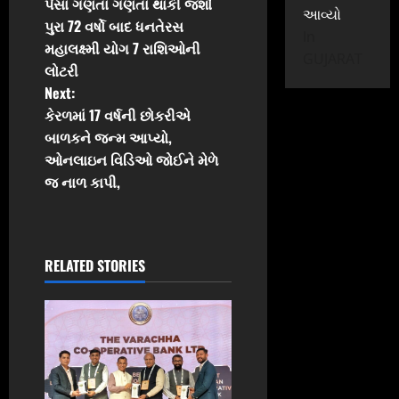
પૈસા ગણતા ગણતા થાકી જશો
આવ્યો
o
પુરા 72 વર્ષો બાદ ધનતેરસ
In
મહાલક્ષ્મી યોગ 7 રાશિઓની
s
GUJARAT
લોટરી
t
Next:
કેરળમાં 17 વર્ષની છોકરીએ
n
બાળકને જન્મ આપ્યો,
ઓનલાઇન વિડિઓ જોઈને મેળે
a
જ નાળ કાપી,
v
i
RELATED STORIES
g
a
t