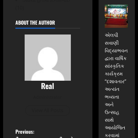
(10)
ABOUT THE AUTHOR
એલપી
સવાણી
વિદ્યાભવન
દ્વારા વાર્ષિક
સાંસ્કૃતિક
કાર્યક્રમ
“દશાવતાર”
Real
અત્યંત
ભવ્યતા
Administrator
અને
View All Posts
ઉત્સાહ
સાથે
આયોજિત
P
Previous:
કરવામાં