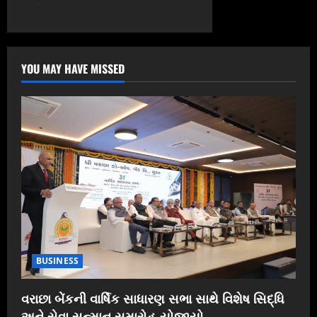
YOU MAY HAVE MISSED
BUSINESS
વરાછા બેંકની વાર્ષિક સાધારણ સભા સાથે વિશેષ સિદ્ધિ
અને સેવા સન્માન સમારોહ યોજાયો