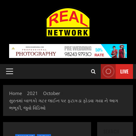
Skip
to
content
LIVE
Primary
Menu
Home
2021
October
સુરતમાં બાળકો ગટર લાઈન પર ફટાકડા ફોડવા ગયા ને આગ
ભભૂકી, જુવો વિડિઓ
SEARCH