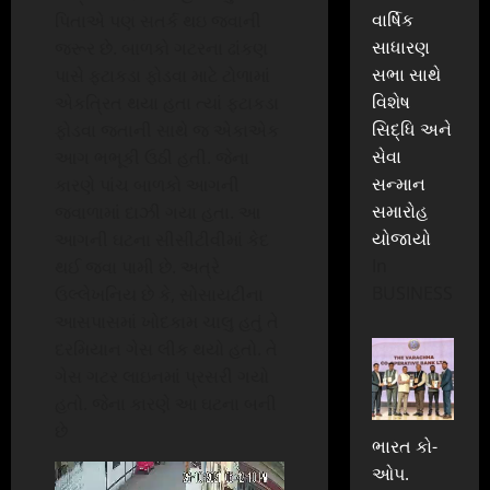
વાર્ષિક
પિતાએ પણ સતર્ક થઇ જવાની
સાધારણ
જરૂર છે. બાળકો ગટરના ઢાંકણ
સભા સાથે
પાસે ફટાકડા ફોડવા માટે ટોળામાં
વિશેષ
એકત્રિત થયા હતા ત્યાં ફટાકડા
સિદ્ધિ અને
ફોડવા જતાની સાથે જ એકાએક
સેવા
આગ ભભૂકી ઉઠી હતી. જેના
સન્માન
કારણે પાંચ બાળકો આગની
સમારોહ
જ્વાળામાં દાઝી ગયા હતા. આ
યોજાયો
આગની ઘટના સીસીટીવીમાં કેદ
In
થઈ જવા પામી છે. અત્રે
BUSINESS
ઉલ્લેખનિય છે કે, સોસાયટીના
આસપાસમાં ખોદકામ ચાલુ હતું તે
દરમિયાન ગેસ લીક થયો હતો. તે
ગેસ ગટર લાઇનમાં પ્રસરી ગયો
હતો. જેના કારણે આ ઘટના બની
છે
ભારત કો-
Video
ઓપ.