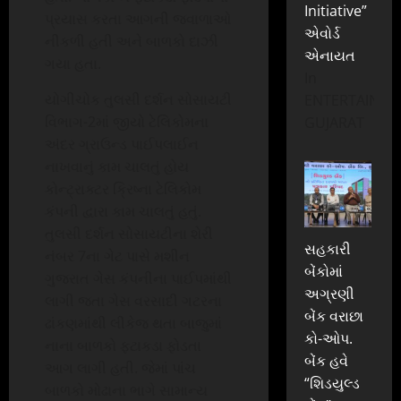
Initiative”
પ્રયાસ કરતા આગની જ્વાળાઓ
એવોર્ડ
નીકળી હતી અને બાળકો દાઝી
એનાયત
ગયા હતા.
In
યોગીચોક તુલસી દર્શન સોસાયટી
ENTERTAINME
વિભાગ-2માં જીયો ટેલિકોમના
GUJARAT
અંદર ગ્રાઉન્ડ પાઈપલાઈન
નાખવાનું કામ ચાલતું હોય
કોન્ટ્રાક્ટર ક્રિષ્ના ટેલિકોમ
કંપની દ્વારા કામ ચાલતું હતું.
તુલસી દર્શન સોસાયટીના શેરી
સહકારી
નંબર 7ના ગેટ પાસે મશીન
બેંકોમાં
ગુજરાત ગેસ કંપનીના પાઈપમાંથી
અગ્રણી
લાગી જતા ગેસ વરસાદી ગટરના
બેંક વરાછા
ઢાંકણમાંથી લીકેજ થતા બાજુમાં
કો-ઓપ.
નાના બાળકો ફટાકડા ફોડતા
બેંક હવે
આગ લાગી હતી. જેમાં પાંચ
“શિડયુલ્ડ
બાળકો મોઢાના ભાગે સામાન્ય