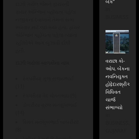
બેંક”
દાઝી ગયેલ જેમને ફાયરની
In
ફાયર એન્જિન પહોંચતા પહેલા
BUSINESS
નજીકના દવાખાને તેમના સગા
સારવાર માટે લઇ ગયા હતા. ફાયર
એન્જિન પહોંચતા પહેલા ત્યાંના
રહીશોએ આગ બુઝાવી દીધી
હતી.
વરાછા કો-
દાઝી ગયેલા બાળકોના નામ
ઓપ. બેંકના
નવનિયુક્ત
રંગપરીયા ગુંજ સંજયભાઈ
હોદ્દેદારશ્રીઓએ
(11)
વિધિવત
રંગપરીયા વેદ ચેતનભાઇ (9)
ચાર્જ
ડોબરીયા વ્રજ મનસુખભાઈ
સંભાળ્યો
(14)
In
સ્મિત મનસુખભાઈ બાબરીયા
BUSINESS,
(8)
GUJARAT
ઠેશીયા હેતાર્થ દિનેશભાઈ