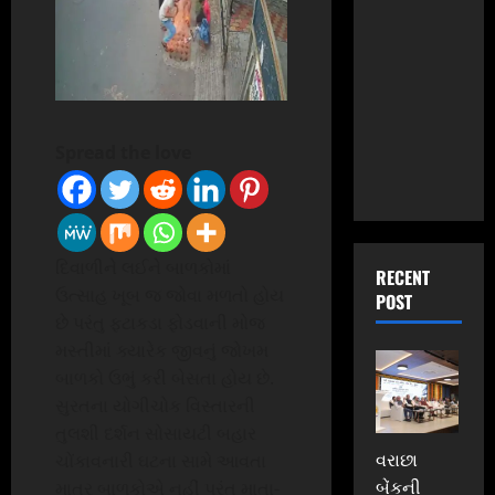
Spread the love
દિવાળીને લઈને બાળકોમાં
RECENT
ઉત્સાહ ખૂબ જ જોવા મળતો હોય
POST
છે પરંતુ ફટાકડા ફોડવાની મોજ
મસ્તીમાં ક્યારેક જીવનું જોખમ
બાળકો ઉભું કરી બેસતા હોય છે.
સુરતના યોગીચોક વિસ્તારની
તુલશી દર્શન સોસાયટી બહાર
વરાછા
ચોંકાવનારી ઘટના સામે આવતા
બેંકની
માત્ર બાળકોએ નહીં પરંતુ માતા-