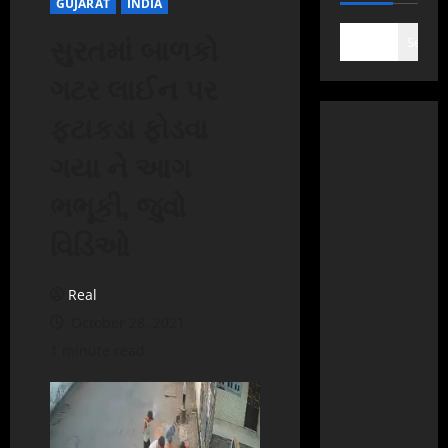
GUJARAT
INDIA
સુરતમાં બાળકો
Search
ગટર લાઈન પર
ફટાકડા ફોડવા
ગયા ને આગ
ભભૂકી, જુવો
વિડિઓ
Real
October 28, 2021
1 minute read