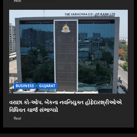
Real
May 25, 2026
BUSINESS
GUJARAT
વરાછા કો-ઓપ. બેંકના નવનિયુક્ત હોદ્દેદારશ્રીઓએ
વિધિવત ચાર્જ સંભાળ્યો
Real
April 20, 2026