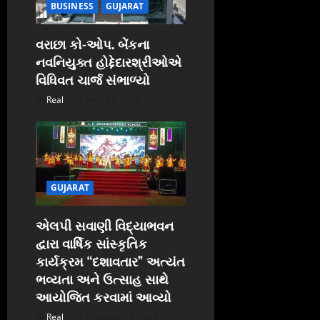
BUSINESS
GUJARAT
વરાછા કો-ઓપ. બેંકના
નવનિયુક્ત હોદ્દેદારશ્રીઓએ
વિધિવત ચાર્જ સંભાળ્યો
Real
April 20, 2026
GUJARAT
એલપી સવાણી વિદ્યાભવન
દ્વારા વાર્ષિક સાંસ્કૃતિક
કાર્યક્રમ “દશાવતાર” અત્યંત
ભવ્યતા અને ઉત્સાહ સાથે
આયોજિત કરવામાં આવ્યો
Real
February 27, 2026