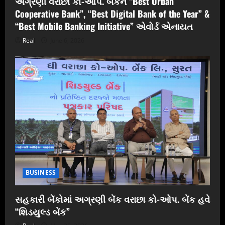
અગ્રણી વરાછા કો-ઓપ. બેંકને “Best Urban
Cooperative Bank”, “Best Digital Bank of the Year” &
“Best Mobile Banking Initiative” એવોર્ડ એનાયત
Real
June 6, 2026
BUSINESS
સહકારી બેંકોમાં અગ્રણી બેંક વરાછા કો-ઓપ. બેંક હવે
“શિડયુલ્ડ બેંક”