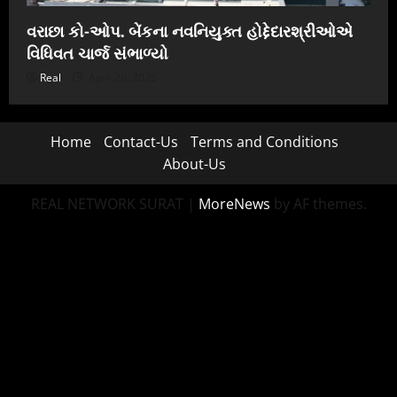
વરાછા કો-ઓપ. બેંકના નવનિયુક્ત હોદ્દેદારશ્રીઓએ
વિધિવત ચાર્જ સંભાળ્યો
Real
April 20, 2026
Home
Contact-Us
Terms and Conditions
About-Us
REAL NETWORK SURAT
|
MoreNews
by AF themes.