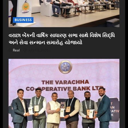
BUSINESS
વરાછા બેંકની વાર્ષિક સાધારણ સભા સાથે વિશેષ સિદ્ધિ
અને સેવા સન્માન સમારોહ યોજાયો
Real
July 19, 2026