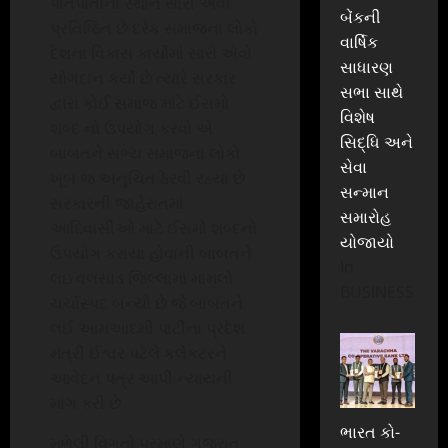
પોતપોતાના સ્થાને સારી એવી
બેંકની
પ્રતિષ્ઠિત છે દરેક સમાજના લોકો
વાર્ષિક
દેશના વિકાસ કાર્યોમાં સારો એવો
સાધારણ
યોગદાન કર્યો છે ત્યારે સરકાર
સભા સાથે
દ્વારા કોઈ સમાજ માટે ઈસમો
વિશેષ
શબ્દ નો ઉપયોગ કરવો એ
સિદ્ધિ અને
બાબતને સભ્ય સમાજના લોકો
સેવા
ખૂબ જ અનુચિત ઠેરવી રહ્યા છે
સન્માન
સરકારની જાહેરાતમાં
સમારોહ
આદિવાસીઓ માટે ઈસમો શબ્દનો
યોજાયો
ઉપયોગ કરાયા હોવાની બાબતને
In
લઇ વલસાડ જિલ્લામાં મામલો
BUSINESS
ચર્ચાસ્પદ બન્યો છે જે બાબતને
લઈ આમઆદમી પાર્ટીના પ્રદેશ
મંત્રી ઈશ્વર પટેલે કલેકટરને
આવેદન પત્ર આપી ન્યાયની
માંગ કરી છે
ભારત કો-
મળેલી વિગતો પ્રમાણે ગુજરાત