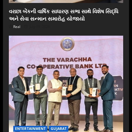
વરાછા બેંકની વાર્ષિક સાધારણ સભા સાથે વિશેષ સિદ્ધિ
અને સેવા સન્માન સમારોહ યોજાયો
Real
July 19, 2026
ENTERTAINMENT
GUJARAT