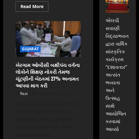
Read
Read More
more
about
ચીખલી
એલપી
અને
સવાણી
સોનગઢ
ના
વિદ્યાભવન
ST
ડેપોના
દ્વારા વાર્ષિક
આધુનિક
GUJARAT
નિર્માણનું
સાંસ્કૃતિક
ખાતમુહુર્ત
કરાવ્યું.
કાર્યક્રમ
ખેરગામ ઓબીસી બક્ષીપંચ વર્ગના
“દશાવતાર”
લોકોને શિક્ષણ નોકરી તેમજ
અત્યંત
ચૂંટણીની બેઠકમાં 27% અનામત
ભવ્યતા
આપવા માગ કરી
અને
Real
September 5, 2022
ઉત્સાહ
ખેરગામ વિજય યાદવ આજરોજ
સાથે
ખેરગામ તાલુકા બક્ષીપંચના
આયોજિત
જીજ્ઞેશભાઈ આહિર, દિનેશભાઇ
કરવામાં
પટેલ, સંદીપભાઈ પટેલ, ચિંતન
આવ્યો
લાડ સહીત અનેક...
In