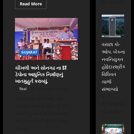
BUSINESS
Read
Read More
more
about
નેશનલ
ગેમ્સ
:
બીચ
વોબીલોલ-
હેન્ડ
બોલ,
વરાછા કો-
ટેબલ
ટેનિસ
ઓપ. બેંકના
GUJARAT
અને
બેડમિન્ટન
નવનિયુક્ત
ટૂર્નામેન્ટ
હોદ્દેદારશ્રીઓએ
માટે
ચીખલી અને સોનગઢ ના ST
સુરતની
ડેપોના આધુનિક નિર્માણનું
વિધિવત
પસંદગી
ખાતમુહુર્ત કરાવ્યું.
ચાર્જ
સંભાળ્યો
Real
September 5, 2022
In
નવસારીના બીલીમોરા ડેપો
BUSINESS,
અંતર્ગત આવતા ચીખલી ST
GUJARAT
ડેપોની 3 કરોડ ખર્ચે બનનારા
અદ્યતન અને સુવિધા સભર
ડેપોનું...