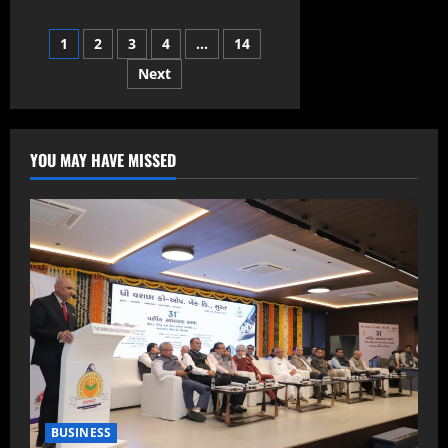
ઝારખંડ:
હેમંત
સોરેન
Posts
1
2
3
4
…
14
સરકારે
વિશ્વાસ
મત
Next
pagination
જીત્યો,
BJPએ
કર્યુ
વોકઆઉટ
YOU MAY HAVE MISSED
BUSINESS