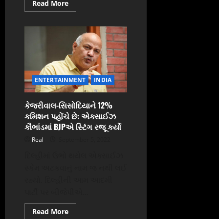
Read
Read More
more
about
બ્રિટનને
મળ્યા
નવા
વડાપ્રધાન,
નામ
છે
લીઝ
ટ્રુસ
ENTERTAINMENT
INDIA
કેજરીવાલ-સિસોદિયાને 12%
કમિશન પહોંચે છે: એક્સાઈઝ
કૌભાંડમાં BJPએ સ્ટિંગ રજૂ કર્યો
Real
September 5, 2022
દિલ્હીમાં ઉભો થયેલ એક્સાઈઝ
સ્કેમ અટકવાનું નામ જ નથી લઈ
રહ્યો. દિલ્હીની આમ આદમી
પાર્ટી પર બીજેપીએ...
Read
Read More
more