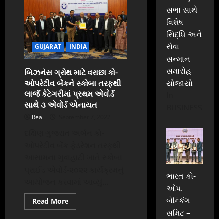
પી.પી.સવાણી
સભા સાથે
સ્કૂલનો
વિદ્યાર્થી
વિશેષ
નીટના
પરિણામમાં
સિદ્ધિ અને
EWS
સેવા
કેટેગરીમાં
GUJARAT
INDIA
દેશમાં
સન્માન
બીજા
ક્રમે
સમારોહ
બિઝનેસ ગ્રોથ માટે વરાછા કો-
ઓપરેટીવ બેંકને સ્કોબા તરફથી
યોજાયો
લાર્જ કેટેગરીમાં પ્રથમ એવોર્ડ
In
સાથે ૩ એવોર્ડ એનાયત
BUSINESS
Real
September 7, 2022
દક્ષિણ ગુજરાત અર્બન કો-
ઓપરેટીવ બેંક ફેડરેશન તરફથી
આસામના ગુવાહાટી ખાતે સ્કોબા
પ્રાઈડ એવોર્ડ-૨૦૨૨ કાર્યક્રમનું
ભારત કો-
આયોજન કરવામાં આવ્યું...
ઓપ.
બેન્કિંગ
Read
Read More
more
સમિટ –
about