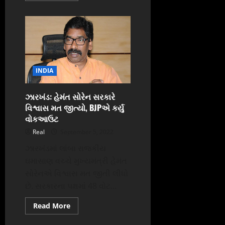
about
કેજરીવાલ-
સિસોદિયાને
12%
કમિશન
પહોંચે
છે:
એક્સાઈઝ
કૌભાંડમાં
BJPએ
INDIA
સ્ટિંગ
રજૂ
કર્યો
ઝારખંડ: હેમંત સોરેન સરકારે
વિશ્વાસ મત જીત્યો, BJPએ કર્યુ
વોકઆઉટ
Real
September 5, 2022
ઝારખંડમાં લાંબા રાજકીય
ઘમાસાણ વચ્ચે મુખ્યમંત્રી હેમંત
સોરેનએ વિશ્વાસ મત જીતી લીધો
છે. સરકારના પક્ષમાં 48 વોટ...
Read
Read More
more
about