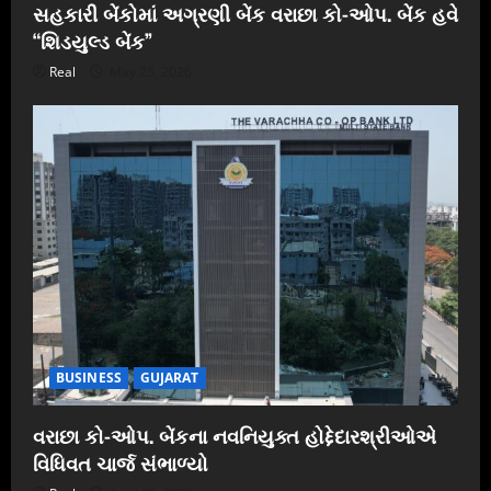
સહકારી બેંકોમાં અગ્રણી બેંક વરાછા કો-ઓપ. બેંક હવે
“શિડયુલ્ડ બેંક”
Real
May 25, 2026
BUSINESS
GUJARAT
વરાછા કો-ઓપ. બેંકના નવનિયુક્ત હોદ્દેદારશ્રીઓએ
વિધિવત ચાર્જ સંભાળ્યો