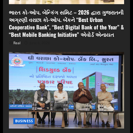
ભારત કો-ઓપ. બેન્કિંગ સમિટ – 2026 દ્વારા ગુજરાતની
અગ્રણી વરાછા કો-ઓપ. બેંકને “Best Urban
Cooperative Bank”, “Best Digital Bank of the Year” &
“Best Mobile Banking Initiative” એવોર્ડ એનાયત
Real
June 6, 2026
BUSINESS