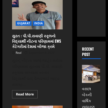
સુધારા
માટે
RBI
અધિકારીઓની
વરાછા
બેંકમાં
મીટીંગ
GUJARAT
INDIA
યોજાય
સુરત : પી.પી.સવાણી સ્કૂલનો
વિદ્યાર્થી નીટના પરિણામમાં EWS
કેટેગરીમાં દેશમાં બીજા ક્રમે
RECENT
Real
September 8, 2022
POST
સુરત, નીટના આજે જાહેર થયેલા
પરિણામમાં સુરતમાં પી.પી. સવાણી
સ્કૂલમાં અભ્યાસ કરનાર
વિદ્યાર્થી વરદ વૈભવભાઈ જાદવ
સમગ્ર...
વરાછા
Read
Read More
બેંકની
more
વાર્ષિક
about
સુરત
સાધારણ
: