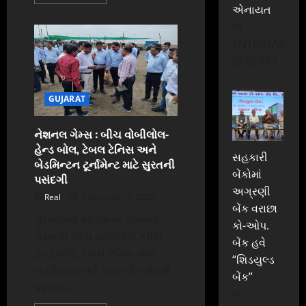
more
એનાયત
about
સુરતમાં
In
યુવાઓ
દ્વારા
ENTERTAINME
નિ:શુલ્ક
ચલાવાતા
GUJARAT
ક્લાસમાં
90
વિદ્યાર્થીઓએ
એકસાથે
GUJARAT
પ્રવેશ
મેળવ્યો
નેશનલ ગેમ્સ : બીચ વોબીલોલ-
હેન્ડ બોલ, ટેબલ ટેનિસ અને
સહકારી
બેડમિન્ટન ટૂર્નામેન્ટ માટે સુરતની
બેંકોમાં
પસંદગી
અગ્રણી
Real
September 5, 2022
બેંક વરાછા
ગુજરાતમાં યોજાનાર નેશનલ
કો-ઓપ.
ગેમ્સની બીચ વોલીબોલ, બીચ
બેંક હવે
હેન્ડ બોલ, ટેબલ ટેનિસ અને
“શિડયુલ્ડ
બેડમિન્ટન માટે સુરતની પસંદગી
બેંક”
કરવામાં...
In