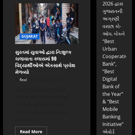
બિઝનેસ
2026 દ્વારા
ગ્રોથ
માટે
ગુજરાતની
વરાછા
કો-
અગ્રણી
ઓપરેટીવ
વરાછા કો-
બેંકને
સ્કોબા
ઓપ. બેંકને
તરફથી
GUJARAT
લાર્જ
“Best
કેટેગરીમાં
પ્રથમ
Urban
સુરતમાં યુવાઓ દ્વારા નિ:શુલ્ક
એવોર્ડ
Cooperative
સાથે
ચલાવાતા ક્લાસમાં 90
૩
Bank”,
વિદ્યાર્થીઓએ એકસાથે પ્રવેશ
એવોર્ડ
એનાયત
મેળવ્યો
“Best
Digital
Real
September 5, 2022
Bank of
શહેરના પાંડેસરાના નાગસેન
the Year”
નગરમાં મોટી સંખ્યામાં મજૂરી
& “Best
કામ કરી ગુજરાત ચલાવતા
Mobile
પરિવારના લોકો વસે છે આવા
Banking
વિસ્તારમાં...
Initiative”
Read
એવોર્ડ
Read More