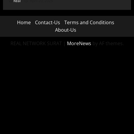
Real
April 20, 2026
Home
Contact-Us
Terms and Conditions
About-Us
REAL NETWORK SURAT
|
MoreNews
by AF themes.