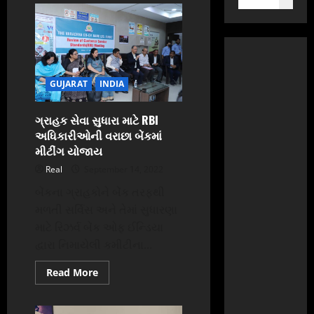
GUJARAT
INDIA
ગ્રાહક સેવા સુધારા માટે RBI
અધિકારીઓની વરાછા બેંકમાં
મીટીંગ યોજાય
Real
September 14, 2022
બેંકના ગ્રાહકોને બેંક તરફથી
મળતી સર્વિસ અને તેમાં સુધારણા
માટે રિઝર્વ બેંક ઓફ ઈન્ડિયા
દ્વારા નિમાયેલી કમીટીના...
Read
Read More
more
about
ગ્રાહક
સેવા