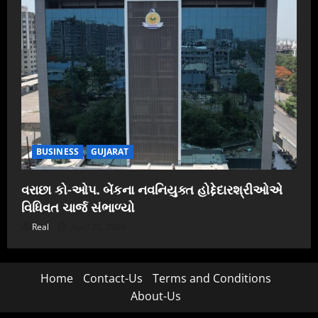
BUSINESS
GUJARAT
વરાછા કો-ઓપ. બેંકના નવનિયુક્ત હોદ્દેદારશ્રીઓએ
વિધિવત ચાર્જ સંભાળ્યો
Real
April 20, 2026
Home
Contact-Us
Terms and Conditions
About-Us