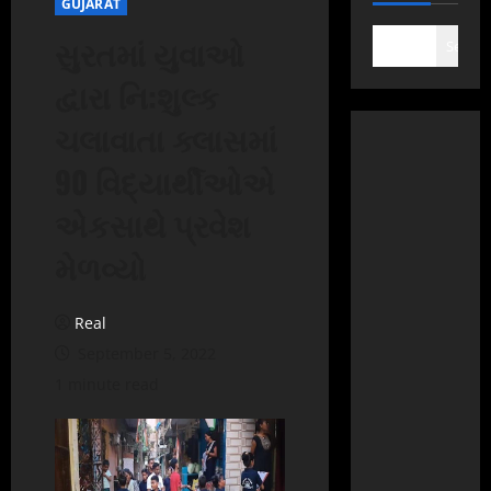
GUJARAT
સુરતમાં યુવાઓ
Search
દ્વારા નિ:શુલ્ક
ચલાવાતા ક્લાસમાં
90 વિદ્યાર્થીઓએ
એકસાથે પ્રવેશ
મેળવ્યો
Real
September 5, 2022
1 minute read