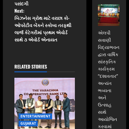
s
પસંદગી
t
Next:
બિઝનેસ ગ્રોથ માટે વરાછા કો-
n
ઓપરેટીવ બેંકને સ્કોબા તરફથી
લાર્જ કેટેગરીમાં પ્રથમ એવોર્ડ
એલપી
a
સાથે ૩ એવોર્ડ એનાયત
સવાણી
v
વિદ્યાભવન
દ્વારા વાર્ષિક
i
સાંસ્કૃતિક
RELATED STORIES
કાર્યક્રમ
g
“દશાવતાર”
a
અત્યંત
ભવ્યતા
t
અને
ઉત્સાહ
i
સાથે
ENTERTAINMENT
o
આયોજિત
GUJARAT
કરવામાં