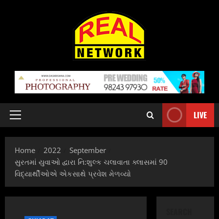
Skip
to
content
LIVE
Primary
Menu
Home
2022
September
સુરતમાં યુવાઓ દ્વારા નિ:શુલ્ક ચલાવાતા ક્લાસમાં 90
વિદ્યાર્થીઓએ એકસાથે પ્રવેશ મેળવ્યો
SEARCH