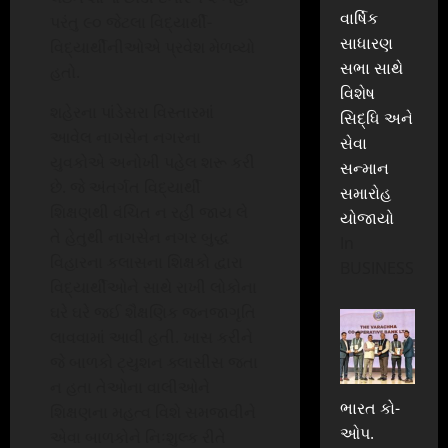
વાર્ષિક
પરંતુ ૯૦ જેટલા વિદ્યાર્થી-
સાધારણ
વિદ્યાર્થીનીઓએ પ્રવેશ મેળવ્યો
સભા સાથે
હતો.
વિશેષ
શહેરના પાંડેસરા વિસ્તારમાં
સિદ્ધિ અને
આવેલ નાગસેન નગરના
સેવા
યુવકોએ અનોખી પહેલ શરૂ કરી
સન્માન
છે. જે અંતર્ગત વિદ્યાર્થી
સમારોહ
શિક્ષણથી વંચિત ન રહી જાય લે
યોજાયો
તે હેતુથી નાગસેન નગર બુદ્ધ
In
વિહારના કલાસના શિક્ષકો દ્વારા
BUSINESS
વિદ્યાર્થીઓને સાથે રાખી લોકોના
ઘરે ઘરે જઈ શૈક્ષણિક જનજાગૃતિ
લાવવામાં આવી હતી. ખાસ કરીને
જે બાળકો ટ્યુશન ક્લાસીસ જતા
ન હતા તેઓના વાલીઓને
ભારત કો-
શિક્ષણના મહત્વ વિશે સમજાવીને
ઓપ.
એવા બાળકોને નિઃશુલ્ક રીતે