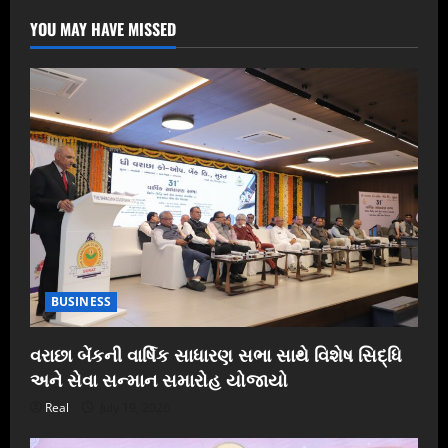
YOU MAY HAVE MISSED
BUSINESS
વરાછા બેંકની વાર્ષિક સાધારણ સભા સાથે વિશેષ સિદ્ધિ
અને સેવા સન્માન સમારોહ યોજાયો
Real
July 19, 2026