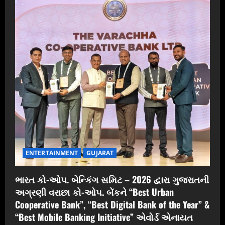
ENTERTAINMENT
GUJARAT
ભારત કો-ઓપ. બેન્કિંગ સમિટ – 2026 દ્વારા ગુજરાતની
અગ્રણી વરાછા કો-ઓપ. બેંકને “Best Urban
Cooperative Bank”, “Best Digital Bank of the Year” &
“Best Mobile Banking Initiative” એવોર્ડ એનાયત