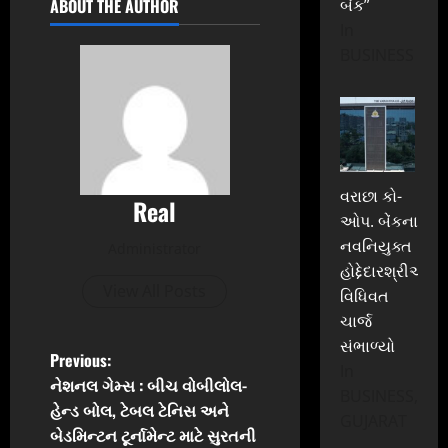
ABOUT THE AUTHOR
બેંક”
In
BUSINESS
વરાછા કો-
Real
ઓપ. બેંકના
નવનિયુક્ત
Administrator
હોદ્દેદારશ્રીઓએ
View All Posts
વિધિવત
ચાર્જ
સંભાળ્યો
P
Previous:
In
નેશનલ ગેમ્સ : બીચ વોબીલોલ-
BUSINESS,
o
હેન્ડ બોલ, ટેબલ ટેનિસ અને
GUJARAT
બેડમિન્ટન ટૂર્નામેન્ટ માટે સુરતની