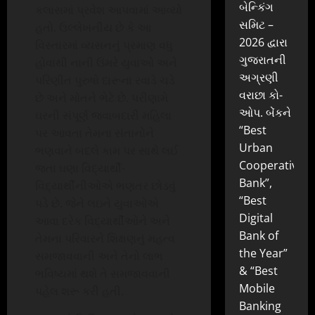
બેન્કિંગ
કલાસમાં પ્રવેશ આપવામાં આવ્યો
સમિટ –
હતો. ઉલ્લેખનીય છે કે આ
2026 દ્વારા
વિસ્તારમાં વ્યસનનું પ્રમાણ વધુ
ગુજરાતની
હોવાથી નાની ઉંમરે યુવાઓ અને
અગ્રણી
પરિણીત પુરુષો દારૂના રવાડે ચડે
વરાછા કો-
છે અને મોતને ભેટે છે. પરીણામે
ઓપ. બેંકને
ઘરની સંપૂર્ણ જવાબદારી મહિલા
“Best
પર આવતા તેમના સંતાનોને
Urban
ભણવાને બદલે કામ પર સાથે લઈ
Cooperative
જતા ઘણા વિદ્યાર્થી-
Bank”,
વિદ્યાર્થીનીઓએ ભણતર છોડવું
“Best
પડે છે. જેને લઇને યુવાઓએ
Digital
આવા દરેક વિદ્યાર્થીઓને અને
Bank of
તેમના પરિવારને શિક્ષણનું મહત્વ
the Year”
સમજાવવાની અને તેનો લાભ
& “Best
ભવિષ્યમાં થશે તે સમજાવવાની
Mobile
પહેલ શરૂ કરી હતી.
Banking