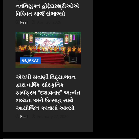
નવનિયુક્ત હોદ્દેદારશ્રીઓએ
વિધિવત ચાર્જ સંભાળ્યો
Real
April 20, 2026
GUJARAT
એલપી સવાણી વિદ્યાભવન
દ્વારા વાર્ષિક સાંસ્કૃતિક
કાર્યક્રમ “દશાવતાર” અત્યંત
ભવ્યતા અને ઉત્સાહ સાથે
આયોજિત કરવામાં આવ્યો
Real
February 27, 2026