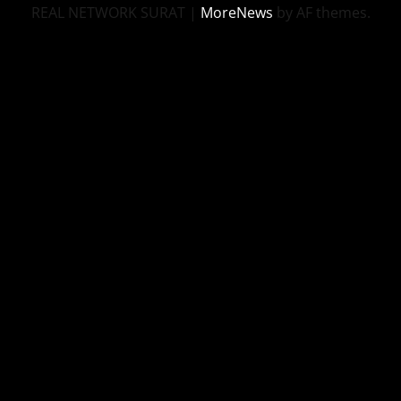
REAL NETWORK SURAT
|
MoreNews
by AF themes.