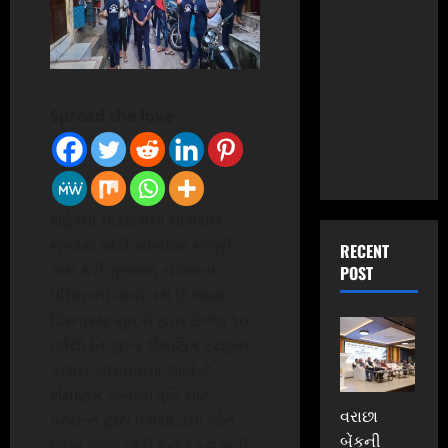
Spread the love
શહેરના પાંડેસરાના નાગસેન
નગરમાં મોટી સંખ્યામાં મજૂરી
RECENT
કામ કરી ગુજરાત ચલાવતા
POST
પરિવારના લોકો વસે છે આવા
વિસ્તારમાં યુવકો દ્વારા છેલ્લા ૧૦
વર્ષથી નિઃશુલ્ક શૈક્ષણિક ટ્યૂશન
કલાસ ચલાવવામાં આવે છે.
શૈક્ષણિક જનજાગૃતિ માટે
વરાછા
પ્રયત્ન હાથ ધરાયા હતા જેને
બેંકની
લઇને શાળા છોડી દેનાર ૧-૨ નહીં