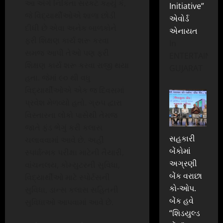
આ અંગે નિકિતા સરકટે કહ્યું કે,
Initiative”
જે વિદ્યાર્થીઓએ શાળા છોડી
એવોર્ડ
દીધી છે એવા અનેક બાળકોને
એનાયત
ફરી શિક્ષણ કાર્ય શરૂ કરવા
In
સમજ આપી તેઓ પણ ફરી
ENTERTAINME
શિક્ષણ કાર્ય શરૂ કરવા રાજી થયા
GUJARAT
હતા. જેમાં ૯૦ થી વધુ
વિદ્યાર્થીઓએ એક જ દિવસમાં
પ્રવેશ મેળવ્યો હતો. ગ્રુપ દ્વારા
વિસ્તારના લોકો પાસેથી તેમજ
જાતે ફંડ ભેગું કરી કલાસ
સહકારી
ચલાવવામાં આવે છે. અહીં
બેંકોમાં
સ્પર્ધાત્મક પરીક્ષા માટેની તૈયારી,
અગ્રણી
વાંચનલય, કોમ્યુટરની સુવિધા,
બેંક વરાછા
વિદ્યાર્થીઓ માટે સ્પોર્ટસની
કો-ઓપ.
સુવિધા, ડાન્સ કલાસ સહિતની
બેંક હવે
સુવિધાઓ આપવામાં આવે છે.
“શિડયુલ્ડ