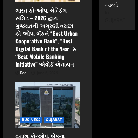
n
આવ્યો
ભારત કો-ઓપ. બેન્કિંગ
In
સમિટ – 2026 દ્વારા
GUJARAT
ગુજરાતની અગ્રણી વરાછા
કો-ઓપ. બેંકને “Best Urban
Cooperative Bank”, “Best
Digital Bank of the Year” &
“Best Mobile Banking
Initiative” એવોર્ડ એનાયત
Real
June 6, 2026
BUSINESS
GUJARAT
વરાછા કો-ઓપ. બેંકના