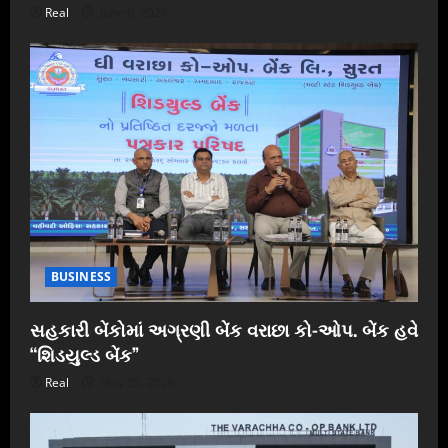
Real
June 6, 2026
BUSINESS
સહકારી બેંકોમાં અગ્રણી બેંક વરાછા કો-ઓપ. બેંક હવે
“શિડયુલ્ડ બેંક”
Real
May 25, 2026