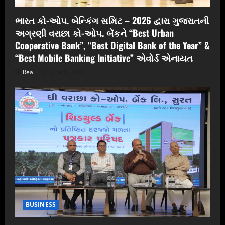
ભારત કો-ઓપ. બેન્કિંગ સમિટ – 2026 દ્વારા ગુજરાતની
અગ્રણી વરાછા કો-ઓપ. બેંકને “Best Urban
Cooperative Bank”, “Best Digital Bank of the Year” &
“Best Mobile Banking Initiative” એવોર્ડ એનાયત
Real
June 6, 2026
BUSINESS