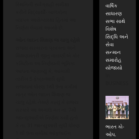
સ્થિતિની સર્વગ્રાહી સમીક્ષા
વાર્ષિક
કરીને વિદ્યાર્થી- બાળકોના
સાધારણ
વ્યાપક આરોગ્યરક્ષા હિતમાં આ
સભા સાથે
નિર્ણય લેવામાં આવ્યો છે.
વિશેષ
સિદ્ધિ અને
ઓન લાઇન શિક્ષણ જ ચાલુ રહેશે
સેવા
રાજ્ય સરકારના પ્રવક્તા અને
સન્માન
શિક્ષણમંત્રી જીતુ વાઘાણીએ કોર
સમારોહ
કમિટીના આ નિર્ણયની ભૂમિકા
યોજાયો
આપતા જણાવ્યું કે, આગામી
In
તારીખ 5 ફેબ્રુઆરી સુધી
BUSINESS
રાજ્યમાં ધોરણ 1થી 9ના વર્ગોમાં
માત્ર ઓન લાઇન શિક્ષણ જ
ચાલુ રહેશે. તેમણે કહ્યું કે રાજ્ય
સરકારે આ અગાઉ ગત તા. 7મી
જાન્યુઆરીએ નિર્ણય કર્યો હતો
કે તા. 31 જાન્યુઆરી સુધી ધોરણ
ભારત કો-
1 થી 9ના વર્ગોમાં ઓફલાઈન
ઓપ.