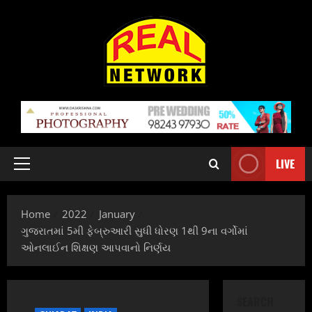
Skip
to
content
LIVE
Primary
Menu
Home
2022
January
ગુજરાતમાં 5મી ફેબ્રુઆરી સુધી ધોરણ 1થી 9ના વર્ગોમાં
ઓનલાઈન શિક્ષણ આપવાનો નિર્ણય
SEARCH