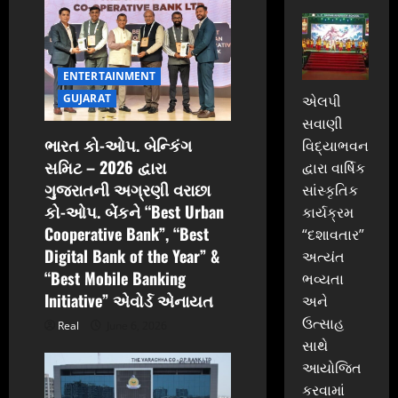
t
i
ENTERTAINMENT
o
GUJARAT
એલપી
n
સવાણી
ભારત કો-ઓપ. બેન્કિંગ
વિદ્યાભવન
સમિટ – 2026 દ્વારા
દ્વારા વાર્ષિક
ગુજરાતની અગ્રણી વરાછા
સાંસ્કૃતિક
કો-ઓપ. બેંકને “Best Urban
કાર્યક્રમ
Cooperative Bank”, “Best
“દશાવતાર”
Digital Bank of the Year” &
અત્યંત
“Best Mobile Banking
ભવ્યતા
Initiative” એવોર્ડ એનાયત
અને
ઉત્સાહ
Real
June 6, 2026
સાથે
આયોજિત
કરવામાં