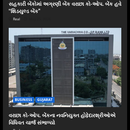
સહકારી બેંકોમાં અગ્રણી બેંક વરાછા કો-ઓપ. બેંક હવે
“શિડયુલ્ડ બેંક”
Real
May 25, 2026
BUSINESS
GUJARAT
વરાછા કો-ઓપ. બેંકના નવનિયુક્ત હોદ્દેદારશ્રીઓએ
વિધિવત ચાર્જ સંભાળ્યો