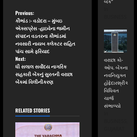
બેંક”
In
P
Previous:
BUSINESS
કૌભાંડ :- વડોદરા – મુંબઇ
o
એક્સપ્રેસ -હાઇવેના જમીન
સંપાદન વડતરના કૌભાંડમાં
s
નવસારી નાયબ કલેકટર સહિત
t
પાંચ સામે ફરિયાદ
Next:
વરાછા કો-
n
ધી સલાલ સર્વોદય નાગરિક
ઓપ. બેંકના
સહકારી બેંકનું સુરતની વરાછા
નવનિયુક્ત
a
બેંકમાં વિલીનીકરણ
હોદ્દેદારશ્રીઓએ
v
વિધિવત
ચાર્જ
i
સંભાળ્યો
RELATED STORIES
In
g
BUSINESS,
a
GUJARAT