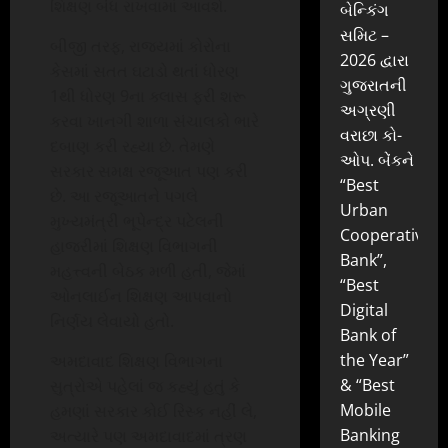
શિક્ષણ બંધ રાખવામાં આવશે.
બેન્કિંગ
સમિટ –
બીજી તરફ, રાજ્યમાં કોરોના
2026 દ્વારા
કેસમાં સતત ઘટાડો થતાં ધોરણ
ગુજરાતની
1થી ધોરણ 9ના ક્લાસ ફરી શરૂ
અગ્રણી
કરવા ખાનગી શાળા સંચાલકો ભારે
વરાછા કો-
દબાણ કરી રહ્યા છે. તેમણે
ઓપ. બેંકને
સરકાર સમક્ષ રજૂઆત પણ કરી
“Best
છે. આ રજૂઆતને પગલે
Urban
મુખ્યમંત્રી ભૂપેન્દ્ર પટેલની
Cooperative
હાજરીમાં શિક્ષણ વિભાગની
Bank”,
મહત્ત્વની બેઠક મળી હતી, જેમાં
“Best
ઓનલાઈન શિક્ષણ આપવાનો
Digital
નિર્ણય લેવાયો હતો.
Bank of
the Year”
અમદાવાદ શિક્ષણ વિભાગના
& “Best
સુત્રોએ પહેલાં જ કહ્યું હતું કે
Mobile
હમણાં સરકાર કોઈ રિસ્ક નહીં લે,
Banking
અત્યારે પણ અમદાવાદમાં ત્રણ