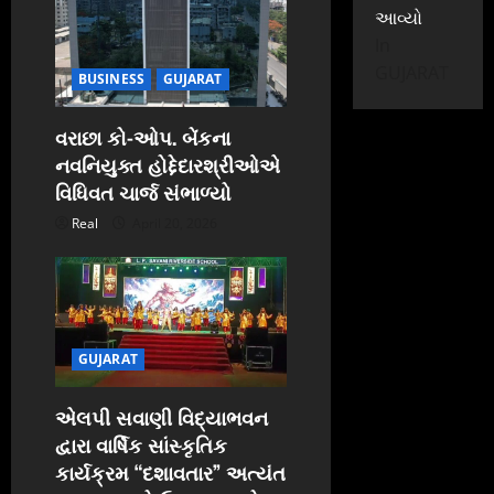
આવ્યો
In
GUJARAT
BUSINESS
GUJARAT
વરાછા કો-ઓપ. બેંકના
નવનિયુક્ત હોદ્દેદારશ્રીઓએ
વિધિવત ચાર્જ સંભાળ્યો
Real
April 20, 2026
GUJARAT
એલપી સવાણી વિદ્યાભવન
દ્વારા વાર્ષિક સાંસ્કૃતિક
કાર્યક્રમ “દશાવતાર” અત્યંત