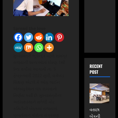
Spread the love
મુખ્યમંત્રી ભૂપેન્દ્ર પટેલે સમગ્ર
રાજ્યની શાળાઓમાં ધોરણ 1થી
RECENT
9ના વર્ગોમાં આગામી તા. 5
POST
ફેબ્રુઆરી 2022 સુધી, વર્ગખંડ
શિક્ષણ એટલે કે ઓફ લાઈન
એજ્યુકેશન બંધ રાખવાનો
નિર્ણય કર્યો છે. મુખ્યમંત્રીના
અધ્યક્ષસ્થાને મળેલી કોર
કમિટીની બેઠકમાં રાજ્યમાં
વરાછા
પ્રવર્તમાન કોરોના સંક્રમણ
બેંકની