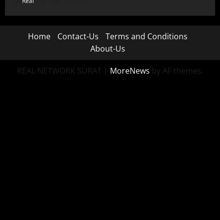
Real
April 20, 2026
Home
Contact-Us
Terms and Conditions
About-Us
REAL NETWORK SURAT
|
MoreNews
by AF themes.