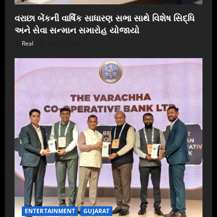
વરાછા બેંકની વાર્ષિક સાધારણ સભા સાથે વિશેષ સિદ્ધિ
અને સેવા સન્માન સમારોહ યોજાયો
Real
July 19, 2026
ENTERTAINMENT
GUJARAT