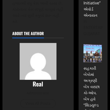
Initiative”
હજારથી વધુ કેસ આવી રહ્યા છે.
એવોર્ડ
કોરોનાના કેસ સંપૂર્ણ કાબૂમાં નહીં
એનાયત
આવે ત્યાં સુધી સ્કૂલો શરૂ નહીં
In
કરે.
ENTERTAINME
ABOUT THE AUTHOR
GUJARAT
સહકારી
બેંકોમાં
અગ્રણી
Real
બેંક વરાછા
કો-ઓપ.
Administrator
બેંક હવે
View All Posts
“શિડયુલ્ડ