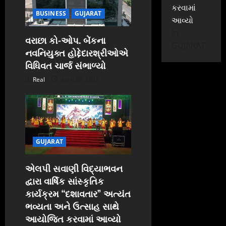
કરવામાં
BUSINESS
GUJARAT
આવ્યો
In
વરાછા કો-ઓપ. બેંકના
GUJARAT
નવનિયુક્ત હોદ્દેદારશ્રીઓએ
વિધિવત ચાર્જ સંભાળ્યો
Real
April 20, 2026
GUJARAT
એલપી સવાણી વિદ્યાભવન
દ્વારા વાર્ષિક સાંસ્કૃતિક
કાર્યક્રમ “દશાવતાર” અત્યંત
ભવ્યતા અને ઉત્સાહ સાથે
આયોજિત કરવામાં આવ્યો