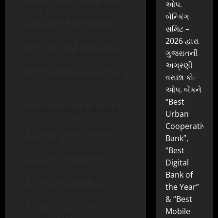
ઓપ.
થયો હતો મહેસુલ મંત્રી રાજેન્દ્ર
બેન્કિંગ
ત્રિવેદીએ આ મામલાની તપાસ
સમિટ –
એસ લઆઈટી પાસે કરાવાની
2026 દ્વારા
માંગને સ્વીકારતા સ્થાનિક તંત્ર
ગુજરાતની
ફફડી ઉઠ્યું હતું અને આ મામલે
અગ્રણી
સ્થાનિક પોલીસે નાયબ કલેકટર
વરાછા કો-
સહિત પાંચ સામે ગુનો નોંધી લીધો
ઓપ. બેંકને
હતો
“Best
આ પાંચેય સામે ગુનો નોંધાયો છે.
Urban
Cooperative
( 1) નવસારી નાયબ કલેકટર
Bank”,
તુષાર જાની
“Best
( 2 ) નઝીર અબાસ મુલ્લા ,
Digital
આલીપોર , તા . ચીખલી
Bank of
( 3 ) એડવોકેટ એ એ.શેખ , રહે .
the Year”
રાંદેર , સુરત , વાકાર લવકાર
& “Best
( 4 ) એડવોકેટ ઝફર એ શેખ ,
Mobile
રહે , રાંદેર , સુરત