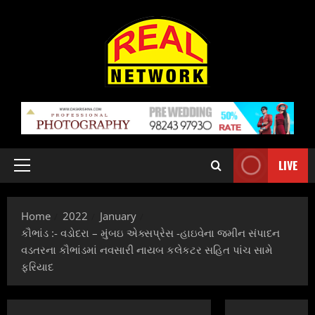
Skip
to
content
LIVE
Primary
Menu
Home
2022
January
કૌભાંડ :- વડોદરા – મુંબઇ એક્સપ્રેસ -હાઇવેના જમીન સંપાદન
વડતરના કૌભાંડમાં નવસારી નાયબ કલેકટર સહિત પાંચ સામે
ફરિયાદ