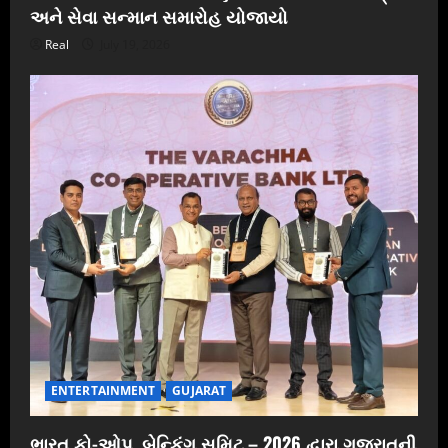
અને સેવા સન્માન સમારોહ યોજાયો
Real
July 19, 2026
ENTERTAINMENT
GUJARAT
ભારત કો-ઓપ. બેન્કિંગ સમિટ – 2026 દ્વારા ગુજરાતની