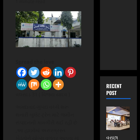
1 minute read
Spread the love
RECENT
POST
વલસાડ 31 ( વિજય યાદવ )
અમદાવાદ-મુંબઇ વચ્ચે શરૂ
થનારી બુલેટ ટ્રેન માટે જમીન
સંપાદનની કામગીરી થઈ રહી છે
,આ હાઇવેમાં અસરગ્રસ્ત
વરાછા
ખેડુતોને યોગ્ય વળતર આપવા માં