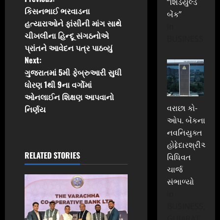
P
“શિડયુલ્ડ
કિસનભાઈ ભરવાડના
બેંક”
o
હત્યારાઓને ફાંસીની માંગ સાથે
In
ચીખલીના હિન્દૂ સંગઠનોએ
s
BUSINESS
પ્રાંતને આવેદન પત્ર પાઠવ્યું
t
Next:
ગુજરાતમાં 5મી ફેબ્રુઆરી સુધી
n
ધોરણ 1થી 9ના વર્ગોમાં
ઓનલાઈન શિક્ષણ આપવાનો
a
વરાછા કો-
નિર્ણય
ઓપ. બેંકના
v
નવનિયુક્ત
i
હોદ્દેદારશ્રીઓએ
RELATED STORIES
વિધિવત
g
ચાર્જ
સંભાળ્યો
a
In
t
BUSINESS,
GUJARAT