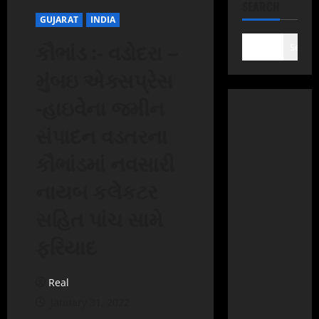
SEARCH
GUJARAT
INDIA
કૌભાંડ :- વડોદરા –
Search
મુંબઇ એક્સપ્રેસ
-હાઇવેના જમીન
સંપાદન વડતરના
કૌભાંડમાં નવસારી
નાયબ કલેકટર
સહિત પાંચ સામે
ફરિયાદ
Real
January 31, 2022