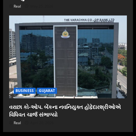
Real
May 25, 2026
BUSINESS
GUJARAT
વરાછા કો-ઓપ. બેંકના નવનિયુક્ત હોદ્દેદારશ્રીઓએ
વિધિવત ચાર્જ સંભાળ્યો
Real
April 20, 2026