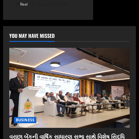
Real
February 27, 2026
YOU MAY HAVE MISSED
BUSINESS
વરાછા બેંકની વાર્ષિક સાધારણ સભા સાથે વિશેષ સિદ્ધિ