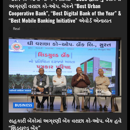
અગ્રણી વરાછા કો-ઓપ. બેંકને “Best Urban
Cooperative Bank”, “Best Digital Bank of the Year” &
“Best Mobile Banking Initiative” એવોર્ડ એનાયત
Real
June 6, 2026
BUSINESS
સહકારી બેંકોમાં અગ્રણી બેંક વરાછા કો-ઓપ. બેંક હવે
“શિડયુલ્ડ બેંક”