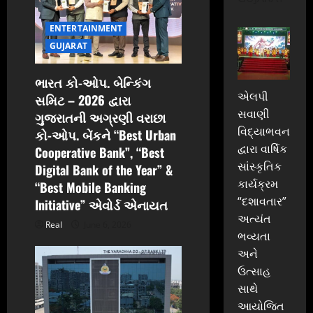
i
ENTERTAINMENT
o
GUJARAT
n
ભારત કો-ઓપ. બેન્કિંગ
એલપી
સમિટ – 2026 દ્વારા
સવાણી
ગુજરાતની અગ્રણી વરાછા
વિદ્યાભવન
કો-ઓપ. બેંકને “Best Urban
દ્વારા વાર્ષિક
Cooperative Bank”, “Best
સાંસ્કૃતિક
Digital Bank of the Year” &
કાર્યક્રમ
“Best Mobile Banking
“દશાવતાર”
Initiative” એવોર્ડ એનાયત
અત્યંત
Real
June 6, 2026
ભવ્યતા
અને
ઉત્સાહ
સાથે
આયોજિત