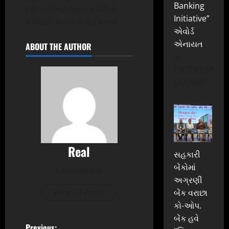
Banking
( 5) વલીભાઈ પ્રાંત કચેરીનો
Initiative”
કર્મચારી અન્ય બે વ્યક્તિઓં
એવોર્ડ
એનાયત
ABOUT THE AUTHOR
In
ENTERTAINME
GUJARAT
Real
સહકારી
બેંકોમાં
Administrator
અગ્રણી
View All Posts
બેંક વરાછા
કો-ઓપ.
બેંક હવે
Previous: