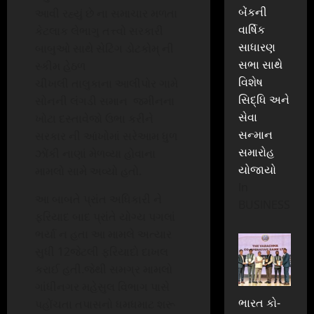
બેંકની
આવી રહ્યું છે ના સમાચાર મળતા
વાર્ષિક
કેટલાક લેભાગુ તત્ત્વો સરકારી
સાધારણ
બાબુઓ સાથે સેટિંગ ડોટકોમ્ ની
સભા સાથે
સ્કીમ હેઠળ
વિશેષ
ચીખલી તાલુકાના આલીપોર ગામે
સિદ્ધિ અને
સોનની લંગડી સમાન જમીનના
સેવા
ખોટા દસ્તાવેજો ઉભા કરીને
સન્માન
સરકાર ની આંખોમાં સરેઆમ ધુળ
સમારોહ
ઝોંકી નાણાં મેળવ્યા હોવાના
યોજાયો
મામલો સામે અવ્યો હતો.
In
આ બાબતે પ્રાંત અધિકારી ને
BUSINESS
ફરિયાદ બાદ પ્રાંતે યોગ્ય પગલાં
ભર્યા ન હતા આ મામલે અત્યાર
સુધી 12જેટલી ફરિયાદો દાખલ
કરાઈ હતી.જેથી સમગ્ર મામલો
ગાંધીનગર મહેસુલ વિભાગ પાસે
ભારત કો-
પહોંચતા તપાસનો ધમધમાટ શરૂ