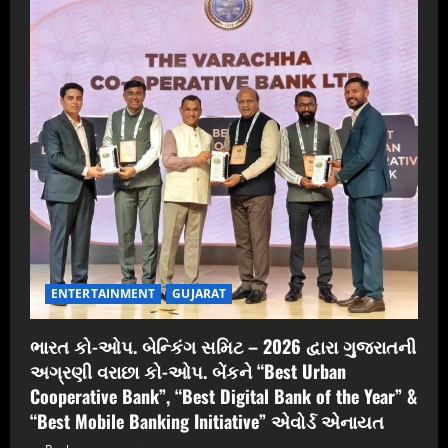
ENTERTAINMENT
GUJARAT
ભારત કો-ઓપ. બેન્કિંગ સમિટ – 2026 દ્વારા ગુજરાતની
અગ્રણી વરાછા કો-ઓપ. બેંકને “Best Urban
Cooperative Bank”, “Best Digital Bank of the Year” &
“Best Mobile Banking Initiative” એવોર્ડ એનાયત