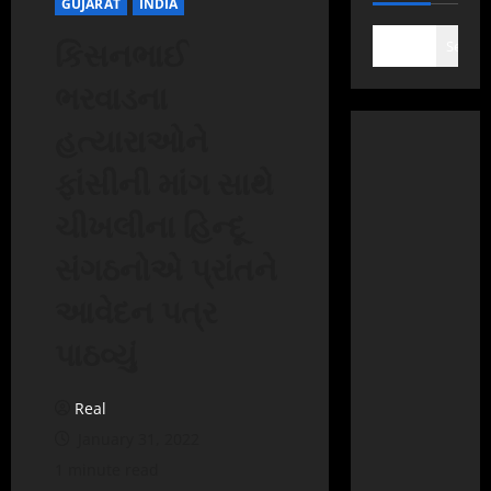
GUJARAT
INDIA
કિસનભાઈ
Search
ભરવાડના
હત્યારાઓને
ફાંસીની માંગ સાથે
ચીખલીના હિન્દૂ
સંગઠનોએ પ્રાંતને
આવેદન પત્ર
પાઠવ્યું
Real
January 31, 2022
1 minute read