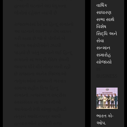
વાર્ષિક
હત્યાની ઘટનાને લઇ ધંધુકાના
સાધારણ
લોકોમાં દહેશત વ્યાપી છે
સભા સાથે
રાજ્યભરમાં ઠેર ઠેર હિન્દૂ સંગઠનો
વિશેષ
આ ઘટનાને લઇ ઉગ્ર રોષ વ્યક્ત
સિદ્ધિ અને
કરી રહ્યા છે જો કે પોલીસે બે
સેવા
જેટલા આરોપીઓને ઝડપી
સન્માન
પાડ્યો છે પરંતુ ઘટનાને લઈ હિન્દૂ
સમારોહ
સંગઠનો માં ભભૂકી ઉઠેલ રોષની
યોજાયો
જ્વાળા ધીરે ધીરે તીવ્ર બની રહી
In
છે રાજ્યના અનેક જિલ્લાઓ
BUSINESS
તાલુકાઓમાં માલધારી ભરવાડ
સમાજ સહીત વિશ્વ હિન્દુ
સંગઠનો ,બજરંગદળ રાષ્ટ્રીય
સ્વયંસેવક ના કાર્યકર્તાઓ
આગેવાનો રેલી યોજી વહીવટી
ભારત કો-
તંત્રને આવેદનપત્ર આપી
ઓપ.
હત્યારાઓને ફાંસીની સજા