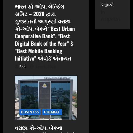
n
આવ્યો
ભારત કો-ઓપ. બેન્કિંગ
In
સમિટ – 2026 દ્વારા
GUJARAT
ગુજરાતની અગ્રણી વરાછા
કો-ઓપ. બેંકને “Best Urban
Cooperative Bank”, “Best
Digital Bank of the Year” &
“Best Mobile Banking
Initiative” એવોર્ડ એનાયત
Real
June 6, 2026
BUSINESS
GUJARAT
વરાછા કો-ઓપ. બેંકના