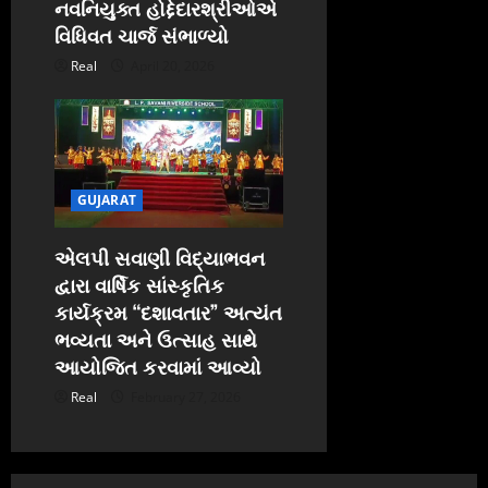
નવનિયુક્ત હોદ્દેદારશ્રીઓએ
વિધિવત ચાર્જ સંભાળ્યો
Real
April 20, 2026
GUJARAT
એલપી સવાણી વિદ્યાભવન
દ્વારા વાર્ષિક સાંસ્કૃતિક
કાર્યક્રમ “દશાવતાર” અત્યંત
ભવ્યતા અને ઉત્સાહ સાથે
આયોજિત કરવામાં આવ્યો
Real
February 27, 2026