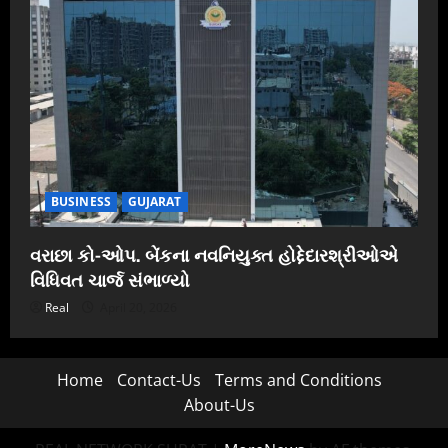
BUSINESS
GUJARAT
વરાછા કો-ઓપ. બેંકના નવનિયુક્ત હોદ્દેદારશ્રીઓએ
વિધિવત ચાર્જ સંભાળ્યો
Real
April 20, 2026
Home
Contact-Us
Terms and Conditions
About-Us