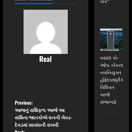
બેંક”
In
BUSINESS
Real
વરાછા કો-
ઓપ. બેંકના
Administrator
નવનિયુક્ત
હોદ્દેદારશ્રીઓએ
View All Posts
વિધિવત
ચાર્જ
P
સંભાળ્યો
Previous:
In
આજનું રાશિફળ: આજે આ
o
BUSINESS,
રાશિના જાતકોએ ધનની લેવડ-
GUJARAT
દેવડમાં સાવધાની રાખવી
s