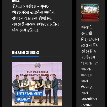
Next:
t
કૌભાંડ :- વડોદરા – મુંબઇ
એક્સપ્રેસ -હાઇવેના જમીન
n
સંપાદન વડતરના કૌભાંડમાં
નવસારી નાયબ કલેકટર સહિત
a
એલપી
પાંચ સામે ફરિયાદ
સવાણી
v
વિદ્યાભવન
દ્વારા વાર્ષિક
i
સાંસ્કૃતિક
RELATED STORIES
g
કાર્યક્રમ
“દશાવતાર”
a
અત્યંત
ભવ્યતા
t
અને
i
ઉત્સાહ
સાથે
ENTERTAINMENT
o
આયોજિત
GUJARAT
કરવામાં