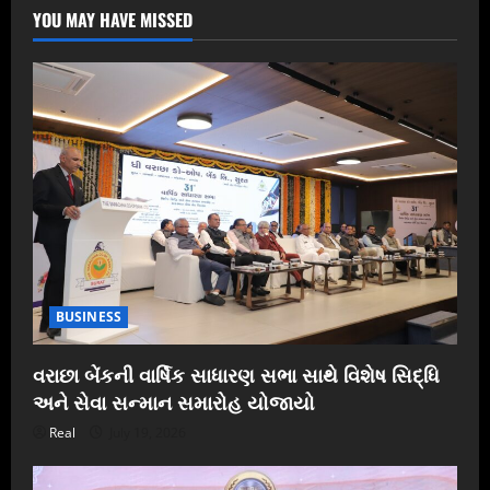
YOU MAY HAVE MISSED
BUSINESS
વરાછા બેંકની વાર્ષિક સાધારણ સભા સાથે વિશેષ સિદ્ધિ
અને સેવા સન્માન સમારોહ યોજાયો
Real
July 19, 2026