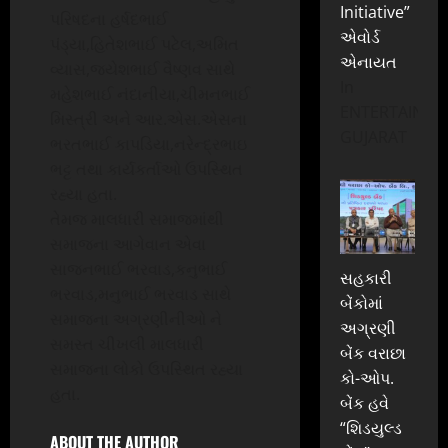
Initiative”
પરિષદના હર્ષદભાઈ
એવોર્ડ
પંડ્યા,હિતેશભાઈ પટેલ,અમિત
એનાયત
વ્યાસ,જયેશભાઈ વૈષ્ણવ સાથે
In
મહેશભાઈ નંદાનીયા,ચીમનભાઈ
ENTERTAINME
મિસ્ત્રી અને આર.એસ.એસના
GUJARAT
ભરતભાઈ કાપડિયા,નરેન્દ્રભાઇ
ભટ્ટ તથા કાર્યકર્તાઓ ઉપસ્થિત
રહ્યા હતા.
તેમજ માલધારી સમાજમાંથી
સમાજના આગેવાન એવા
સાજનભાઈ ભરવાડ,કનુભાઈ
સહકારી
ભરવાડ,મનુભાઈ ભરવાડ સાથે
બેંકોમાં
સમાજના અગ્રણીનીઓ ને
અગ્રણી
સમસ્ત ચીખલી માલધારી
બેંક વરાછા
સમાજના લોકો ઉપસ્થિત રહ્યા
કો-ઓપ.
હતા.
બેંક હવે
“શિડયુલ્ડ
ABOUT THE AUTHOR