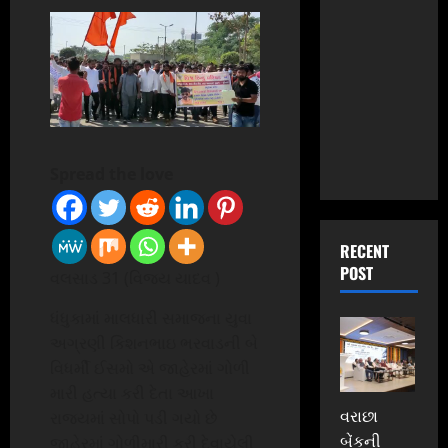
Spread the love
RECENT
POST
વલસાડ 31 (વિજય યાદવ )
ધંધુકામાં માલધારી સમાજના યુવા
અગ્રણી કિશનભાઇ ભરવાડની બે
વિધર્મી ઈસમો એ જાહેરમાં ગોળી
મારી હત્યા કરી દેતા આખા
વરાછા
રાજ્યમાં સોપો પડી ગયો છે
બેંકની
જાહેરમાં ગોળીમારી કરી દેવાયેલી