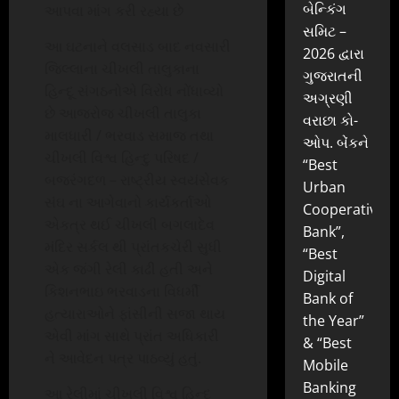
બેન્કિંગ
આપવા માંગ કરી રહ્યા છે
સમિટ –
આ ઘટનાને વલસાડ બાદ નવસારી
2026 દ્વારા
જિલ્લાના ચીખલી તાલુકાના
ગુજરાતની
હિન્દૂ સંગઠનોએ વિરોધ નોંધાવ્યો
અગ્રણી
છે આજરોજ ચીખલી તાલુકા
વરાછા કો-
માલધારી / ભરવાડ સમાજ તથા
ઓપ. બેંકને
ચીખલી વિશ્વ હિન્દુ પરિષદ /
“Best
બજરંગદળ – રાષ્ટ્રીય સ્વયંસેવક
Urban
સંઘ ના આગેવાનો કાર્યકર્તાઓ
Cooperative
એકત્ર થઈ ચીખલી બગલાદેવ
Bank”,
મંદિર સર્કલ થી પ્રાંતકચેરી સુધી
“Best
એક જંગી રેલી કાઢી હતી અને
Digital
કિશનભાઇ ભરવાડના વિધર્મી
Bank of
હત્યારાઓને ફાંસીની સજા થાય
the Year”
એવી માંગ સાથે પ્રાંત અધિકારી
& “Best
ને આવેદન પત્ર પાઠવ્યું હતું.
Mobile
Banking
આ રેલીમાં ચીખલી વિશ્વ હિન્દુ