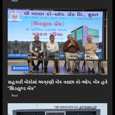
Real
June 6, 2026
BUSINESS
સહકારી બેંકોમાં અગ્રણી બેંક વરાછા કો-ઓપ. બેંક હવે
“શિડયુલ્ડ બેંક”
Real
May 25, 2026