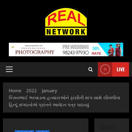
Skip
to
content
LIVE
Primary
Menu
Home
2022
January
કિસનભાઈ ભરવાડના હત્યારાઓને ફાંસીની માંગ સાથે ચીખલીના
હિન્દૂ સંગઠનોએ પ્રાંતને આવેદન પત્ર પાઠવ્યું
SEARCH