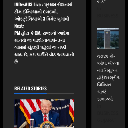
બેંક”
INDvsAUS Live : પ્રથમ સેશનમાં
o
In
ટીમ ઈન્ડિયાનો દબદબો,
BUSINESS
ઓસ્ટ્રેલિયાએ 3 વિકેટ ગુમાવી
s
Next:
t
PM હોય કે CM, રાજાનો આદેશ
માનવો જ પડશે:નાગાલેન્ડના
n
ગામમાં ચૂંટણી પહેલાં જ નક્કી
થાય છે, કઇ પાર્ટીને વોટ આપવાનો
a
વરાછા કો-
છે
ઓપ. બેંકના
v
નવનિયુક્ત
હોદ્દેદારશ્રીઓએ
i
વિધિવત
RELATED STORIES
ચાર્જ
g
સંભાળ્યો
a
In
BUSINESS,
t
GUJARAT