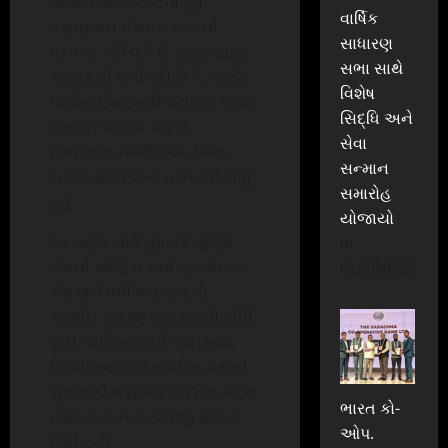
પોલીસ પાકિસ્તાનના પૂર્વ
વાર્ષિક
વડાપ્રધાન ઈમરાન ખાનની
સાધારણ
ધરપકડ કરી શકે છે. સુત્રો દ્વારા
સભા સાથે
જાણકારી મળી રહી છે કે, લાહોર
વિશેષ
પોલીસ ઈમરાનની ધરપકડ કરવા
સિદ્ધિ અને
તેના ઘરે પહોંચી ગઈ છે.
સેવા
ઈમરાનના સમર્થકોએ તેમના
સન્માન
બચાવ માટે તેમના ઘરને ઘેરી લીધું
સમારોહ
હતું.
યોજાયો
આ પહેલા કોર્ટે બુધવારે ચૂંટણી
In
પંચની ઓફિસ સામે પ્રદર્શનના
BUSINESS
કેસમાં તેમની વચગાળાની
જામીન અરજી પણ ફગાવી દીધી
હતી. પાકિસ્તાનની આતંકવાદ
વિરોધી અદાલતે સંબંધિત કેસની
સુનાવણીમાં હાજર ન રહેવા બદલ
ભારત કો-
ઈમરાન ખાનની અરજી ફગાવી
ઓપ.
દીધી હતી.