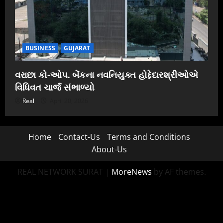
BUSINESS
GUJARAT
વરાછા કો-ઓપ. બેંકના નવનિયુક્ત હોદ્દેદારશ્રીઓએ
વિધિવત ચાર્જ સંભાળ્યો
Real
April 20, 2026
Home
Contact-Us
Terms and Conditions
About-Us
REAL NETWORK SURAT
|
MoreNews
by AF themes.