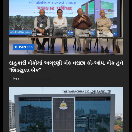
BUSINESS
સહકારી બેંકોમાં અગ્રણી બેંક વરાછા કો-ઓપ. બેંક હવે
“શિડયુલ્ડ બેંક”
Real
May 25, 2026