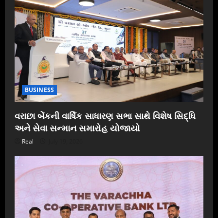
BUSINESS
વરાછા બેંકની વાર્ષિક સાધારણ સભા સાથે વિશેષ સિદ્ધિ
અને સેવા સન્માન સમારોહ યોજાયો
Real
July 19, 2026