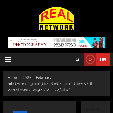
Skip
to
content
LIVE
Primary
Menu
Home
2023
February
પાકિસ્તાનના પૂર્વ વડાપ્રધાન ઈમરાન ખાન પર ધરપકડની
લટકતી તલવાર, લાહોર પોલીસ પહોંચી ઘરે
SEARCH