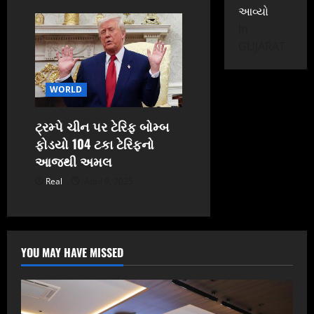
આવ્યો
In
GUJARAT
WORLD
ટ્રમ્પે ચીન પર ટેરિફ બોમ્બ
ફોડયો 104 ટકા ટેરિફનો
આજથી અમલ
Real
April 9, 2025
YOU MAY HAVE MISSED