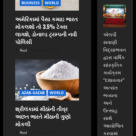
i
BUSINESS
WORLD
o
અમેરિકામાં પૈસા કમાઇ ભારત
n
મોકલશો તો 3.5% ટેક્સ
લાગશે, ડોનાલ્ડ ટ્રમ્પની નવી
એલપી
પોલિસી
સવાણી
વિદ્યાભવન
Real
May 24, 2025
દ્વારા વાર્ષિક
સાંસ્કૃતિક
કાર્યક્રમ
“દશાવતાર”
અત્યંત
AZAB-GAZAB
WORLD
ભવ્યતા
અને
શ્રીલંકામાં મીઠાંની તીવ્ર
ઉત્સાહ
અછત ભારતે મીઠાની ગુણો
સાથે
મોકલી
આયોજિત
Real
May 24, 2025
કરવામાં