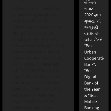
બેન્કિંગ
પાકિસ્તાની કોર્ટના ન્યાયાધીશ
સમિટ –
આ મામલાની સુનાવણી કરતા
2026 દ્વારા
કહ્યું કે, તબીબી આધાર પર
ગુજરાતની
ઈમરાન ખાનને કોર્ટમાં હાજર થવા
અગ્રણી
માટે પૂરતો સમય આપવામાં
વરાછા કો-
આવ્યો હતો, પરંતુ તેઓ આમ
ઓપ. બેંકને
કરવામાં નિષ્ફળ રહ્યા હતા. જો કે,
“Best
ઈમરાન ખાનના વકીલે કહ્યું કે,
Urban
ઈમરાન ખાન ગયા વર્ષે તેમના પર
Cooperative
થયેલા હુમલામાંથી સાજા થયા
Bank”,
નથી અને તેમને કોર્ટમાં હાજર
“Best
રહેવાની એક છેલ્લી તક આપવી
Digital
જોઈએ. આ પછી કોર્ટે અરજીને
Bank of
ફગાવી દેતા ટિપ્પણી કરી હતી કે,
the Year”
કોર્ટ સામાન્ય માણસને આવી
& “Best
રાહત ન આપી શકે, એવામાં
Mobile
ઈમરાન ખાન જેવા શક્તિશાળી
Banking