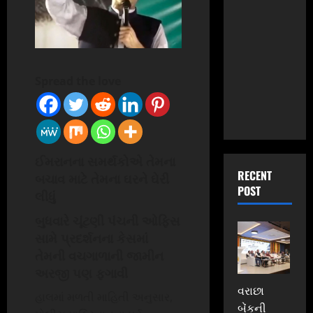
Spread the love
ઈમરાનના સમર્થકોએ તેમના
RECENT
બચાવ માટે તેમના ઘરને ઘેરી
POST
લીધું
બુધવારે ચૂંટણી પંચની ઓફિસ
સામે પ્રદર્શનના કેસમાં
તેમની વચગાળાની જામીન
અરજી પણ ફગાવી
વરાછા
હાલમાં મળતી માહિતી અનુસાર,
બેંકની