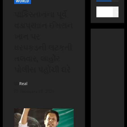
WORLD
પાકિસ્તાનના પૂર્વ
Search
વડાપ્રધાન ઈમરાન
ખાન પર
ધરપકડની લટકતી
તલવાર, લાહોર
પોલીસ પહોંચી ઘરે
Real
February 17, 2023