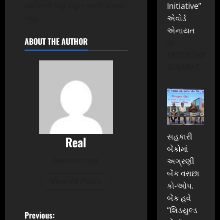
વ્યક્તિને પણ રાહત આપી શકાય
Initiative”
નહિ.
એવોર્ડ
એનાયત
ABOUT THE AUTHOR
In
ENTERTAINME
GUJARAT
સહકારી
Real
બેંકોમાં
Administrator
અગ્રણી
બેંક વરાછા
View All Posts
કો-ઓપ.
બેંક હવે
“શિડયુલ્ડ
P
Previous: