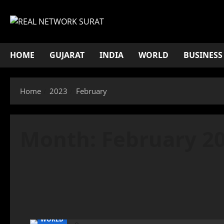
Skip
to
content
HOME
GUJARAT
INDIA
WORLD
BUSINESS
Home
2023
February
Month:
February 2
WORLD