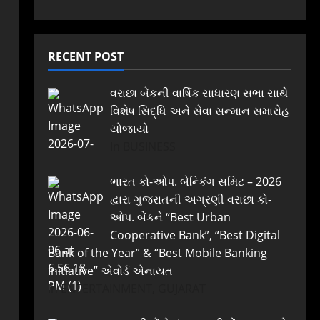
RECENT POST
વરાછા બેંકની વાર્ષિક સાધારણ સભા સાથે
વિશેષ સિદ્ધિ અને સેવા સન્માન સમારોહ
યોજાયો
In BUSINESS
ભારત કો-ઓપ. બેન્કિંગ સમિટ – 2026
દ્વારા ગુજરાતની અગ્રણી વરાછા કો-
ઓપ. બેંકને “Best Urban
Cooperative Bank”, “Best Digital
Bank of the Year” & “Best Mobile Banking
Initiative” એવોર્ડ એનાયત
In ENTERTAINMENT, GUJARAT