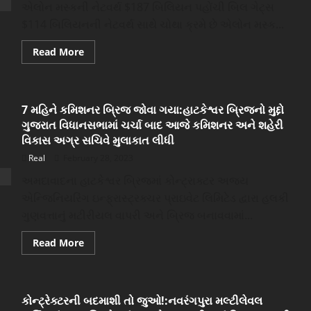
એલોન મસ્કની નેટવર્થ $187 બિલિયન પહોંચી બિલ ગેટ્સ
$114 બિલિયનની નેટવર્થ સાથે ચોથા ક્રમે છે એલોન મસ્ક...
Read
Read More
more
about
આર્નોલ્ટને
પછાડી
મસ્ક
7 મહિને કમિશનર બ્રિજ જોવા ગયા:હાટકેશ્વર બ્રિજનો મુદ્દો
ફરી
એકવાર
ગુજરાત વિધાનસભામાં ચર્ચા બાદ આજે કમિશનર અને શહેરી
વિશ્વના
સૌથી
વિકાસ અગ્ર સચિવે મુલાકાત લીધી
ધનિક
વ્યક્તિ
Real
February 28, 2023
બન્યા,
નેટવર્થમાં
અમદાવાદના હાટકેશ્વર બ્રિજમાં કોન્ટ્રાક્ટર અજય
થયો
એન્જિનિયરિંગ ઇન્ફ્રાસ્ટ્રક્ચર પ્રાઇવેટ લિમિટેડ દ્વારા હલકી
આટલો
વધારો
ગુણવત્તાનું મટીરીયલ વાપરી અને બ્રિજ બનાવવામાં...
Read
Read More
more
about
7
મહિને
કમિશનર
કોન્ટ્રેક્ટરની બદમાશી તો જુઓ!:નવરંગપુરા મલ્ટીલેવલ
બ્રિજ
જોવા