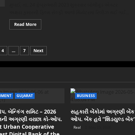
કરોડને
રોળાયું,
મુંબઈ, તા. 24 ફેબ્રુઆરી 2023 શુક્રવાર બોલીવુડ એક્ટર
પાર!
સેમિફાઈનલમાં
મળી
અક્ષય કુમારની ફિલ્મ સેલ્ફી આજે થિયેટરમાં રિલીઝ થઈ ગઈ...
ચોથીવાર
હાર
Read
Read More
more
about
અક્ષય
કુમારનો
પુત્ર
આરવ
4
…
7
Next
બોલીવુડમાં
ક્યારે
tion
ડેબ્યુ
કરશે?
એક્ટરે
આપ્યો
જવાબ
NMENT
GUJARAT
BUSINESS
. બેન્કિંગ સમિટ – 2026
સહકારી બેંકોમાં અગ્રણી બેંક
રાતની અગ્રણી વરાછા કો-ઓપ.
ઓપ. બેંક હવે “શિડયુલ્ડ બેંક
est Urban Cooperative
Real
May 25, 2026
est Digital Bank of the