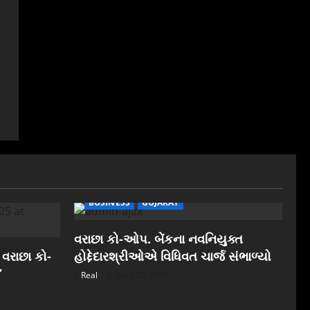
BUSINESS
GUJARAT
વરાછા કો-ઓપ. બેંકના નવનિયુક્ત
 વરાછા કો-
હોદ્દેદારશ્રીઓએ વિધિવત ચાર્જ સંભાળ્યો
”
Real
April 20, 2026