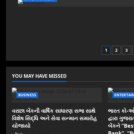
Posts
1
2
3
pagina
YOU MAY HAVE MISSED
BUSINESS
ENTERTAI
વરાછા બેંકની વાર્ષિક સાધારણ સભા સાથે
ભારત કો-ઓપ
વિશેષ સિદ્ધિ અને સેવા સન્માન સમારોહ
દ્વારા ગુજ
યોજાયો
બેંકને “B
Bank”, “B
Real
July 19, 2026