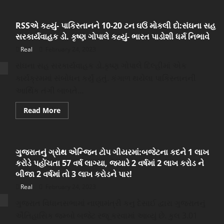
રાજ્યની
તમામ
શાળાઓમાં
RSSએ કહ્યું- પાકિસ્તાનને 10-20 ટન ઘઉં મોકલી દો:સંઘના સહ
ગુજરાતી
ભાષા
સરકાર્યવાહક ડો. કૃષ્ણ ગોપાલે કહ્યું- ભારત પાડોશી ધર્મ નિભાવે
ફરજિયાત
ભણાવાશે,
Real
February 24, 2023
સરકારે
ગૃહમાં
સંઘના સહ સરકાર્યવાહક ડો.કૃષ્ણ ગોપાલે દિલ્હીમાં એક
બિલ
રજૂ
કાર્યક્રમમાં સંબોધન કર્યું હતું. કંગાળ થયેલા પાકિસ્તાનની
કર્યું
આર્થિક તંગી બાબતે...
Read
Read More
more
about
RSSએ
કહ્યું-
પાકિસ્તાનને
ગુજરાતનું ગ્રોથ એન્જિન ટોપ ગીયરમાં:બજેટના કદને 1 લાખ
10-
20
કરોડે પહોંચતા 57 વર્ષ લાગ્યા, જ્યારે 2 વર્ષમાં 2 લાખ કરોડ ને
ટન
ઘઉં
બીજા 2 વર્ષમાં તો 3 લાખ કરોડને પાર!
મોકલી
દો:સંઘના
Real
February 24, 2023
સહ
સરકાર્યવાહક
ગુજરાત વિધાનસભામાં નાણામંત્રી કનુ દેસાઈ દ્વારા ગુજરાતનું
ડો.
ઐતિહાસિક જમ્બો બજેટ રજૂ કરવામાં આવ્યું છે. કુલ 3.01
કૃષ્ણ
ગોપાલે