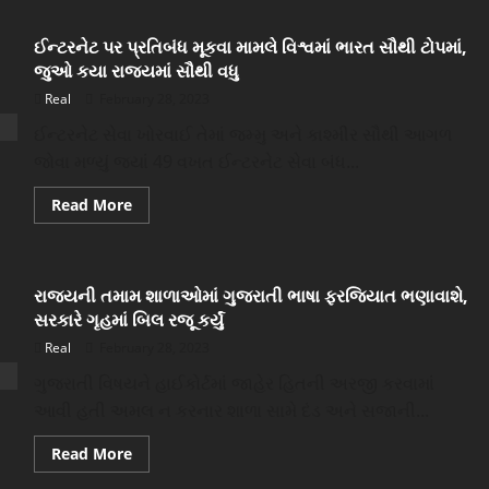
અમેરિકા-
વેલિડિટી
બ્રિટેન
વધારી
બાદ
દીધી
ઈન્ટરનેટ પર પ્રતિબંધ મૂકવા મામલે વિશ્વમાં ભારત સૌથી ટોપમાં,
આ
દેશમાં
જુઓ કયા રાજ્યમાં સૌથી વધુ
TikTok
પર
Real
February 28, 2023
પ્રતિબંધ
ઈન્ટરનેટ સેવા ખોરવાઈ તેમાં જમ્મુ અને કાશ્મીર સૌથી આગળ
જોવા મળ્યું જ્યાં 49 વખત ઈન્ટરનેટ સેવા બંધ...
Read
Read More
more
about
ઈન્ટરનેટ
પર
પ્રતિબંધ
રાજ્યની તમામ શાળાઓમાં ગુજરાતી ભાષા ફરજિયાત ભણાવાશે,
મૂકવા
મામલે
સરકારે ગૃહમાં બિલ રજૂ કર્યું
વિશ્વમાં
ભારત
Real
February 28, 2023
સૌથી
ટોપમાં,
ગુજરાતી વિષયને હાઈકોર્ટમાં જાહેર હિતની અરજી કરવામાં
જુઓ
કયા
આવી હતી અમલ ન કરનાર શાળા સામે દંડ અને સજાની...
રાજ્યમાં
સૌથી
વધુ
Read
Read More
more
about