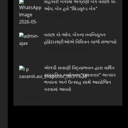
સહકારી બેંકોમાં અગ્રણી બેંક વરાછા કો-
ઓપ. બેંક હવે “શિડયુલ્ડ બેંક”
In BUSINESS
વરાછા કો-ઓપ. બેંકના નવનિયુક્ત
હોદ્દેદારશ્રીઓએ વિધિવત ચાર્જ સંભાળ્યો
In BUSINESS, GUJARAT
એલપી સવાણી વિદ્યાભવન દ્વારા વાર્ષિક
સાંસ્કૃતિક કાર્યક્રમ “દશાવતાર” અત્યંત
ભવ્યતા અને ઉત્સાહ સાથે આયોજિત
કરવામાં આવ્યો
In GUJARAT