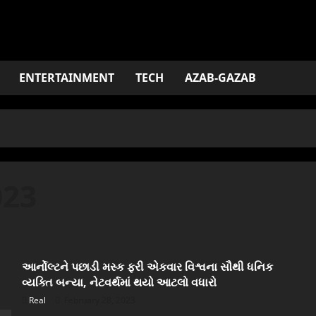
ENTERTAINMENT
TECH
AZAB-GAZAB
023
આર્નોલ્ટને પછાડી મસ્ક ફરી એકવાર વિશ્વના સૌથી ધનિક
વ્યક્તિ બન્યા, નેટવર્થમાં થયો આટલો વધારો
Real
February 28, 2023