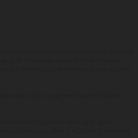
ેટલાક દેશોમાં પ્રાણીઓમાં આ વાયરસના કેસ સામે આવી રહ્યાં
 પણ રહે છે. વિશ્વ સ્વાસ્થ્ય સંગઠને એચ-1એન-1 વાયરસ
જણાવ્યું કે વિશ્વને બર્ડ ફ્લૂ બીમારીનો સામનો કરવા માટે તૈયાર
 જોખમ વધી ગયું છે. પરતું શું ભારતને પણ એલર્ટ રહેવાની
લગ-અલગ સમયે બર્ડ ફ્લૂના કેસ આવતા રહે છે. હાલમાં
 કેસ સામે આવતા હતા. એટલે કે કહી શકાય કે ભારતમાં બર્ડ