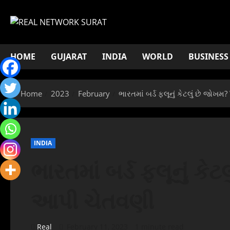
Skip
to
content
HOME
GUJARAT
INDIA
WORLD
BUSINESS
Home
2023
February
ભારતમાં બર્ડ ફ્લૂનું કેટલું છે 
INDIA
ભારતમાં બર્ડ ફ્લૂનું 
આપી ચેતવણી
Real
February 11, 2023
1 minute read