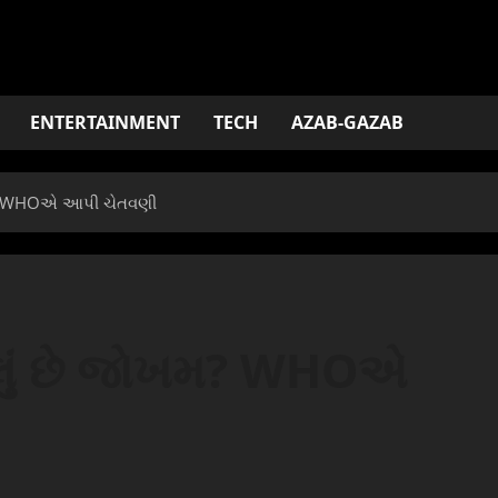
ENTERTAINMENT
TECH
AZAB-GAZAB
જોખમ? WHOએ આપી ચેતવણી
કેટલું છે જોખમ? WHOએ