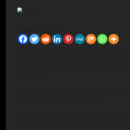
Spread the love
બર્ડ ફ્લૂનો વાયરસ પક્ષીઓથી માણસોમાં ફેલાય છે. ક
છે. આવી સ્થિતિમાં માણસોમાં ચેપ ફેલાવવાની શક્યતા
એટલે કે બર્ડ ફ્લૂ મુદ્દે એલર્ટ જાહેર કર્યું છે. WHOએ 
રહેવું જોઈએ.
વિશ્વ સ્વાસ્થ્ય સંગઠનના નિવેદન બાદ બર્ડ ફ્લૂને લઈને
જરૂર છે, ચાલો જાણીએ આ અહેવાલમાં.
વેટરનરી ડૉ. નરસી રામે જણાવ્યું હતું કે ભારતમાં અ
છત્તીસગઢમાં તેના કેસ વધવાનો ભય છે. અગાઉ કેરળમાં