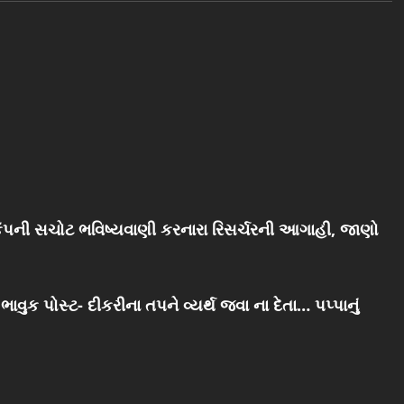
ભૂકંપની સચોટ ભવિષ્યવાણી કરનારા રિસર્ચરની આગાહી, જાણો
વુક પોસ્ટ- દીકરીના તપને વ્યર્થ જવા ના દેતા… પપ્પાનું