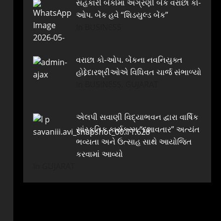
સહકારી બેંકોમાં અગ્રણી બેંક વરાછા કો-
ઓપ. બેંક હવે “શિડયુલ્ડ બેંક”
In BUSINESS
વરાછા કો-ઓપ. બેંકના નવનિયુક્ત
હોદ્દેદારશ્રીઓએ વિધિવત ચાર્જ સંભાળ્યો
In BUSINESS, GUJARAT
એલપી સવાણી વિદ્યાભવન દ્વારા વાર્ષિક
સાંસ્કૃતિક કાર્યક્રમ “દશાવતાર” અત્યંત
ભવ્યતા અને ઉત્સાહ સાથે આયોજિત
કરવામાં આવ્યો
In GUJARAT