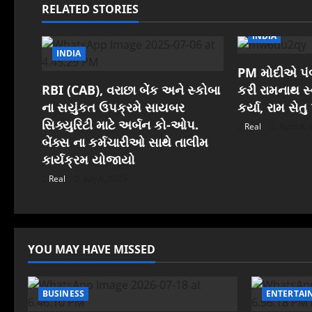
RELATED STORIES
v
INDIA
i
INDIA
PM મોદીએ પંબ
g
RBI (CAB), વરાછા બેંક અને સ્કોબા
કરી રામનાથ સ્વ
a
ના સયુંકત ઉપક્રમે સાયબર
કર્યા, રામ સેત
સિક્યુરિટી માટે અર્બન કો-ઓપ.
Real
April 6,
t
બેંક્સ ના કર્મચારીઓ સાથે તાલીમ
કાર્યક્રમ યોજાયો
i
Real
July 6, 2025
o
n
YOU MAY HAVE MISSED
BUSINESS
ENTERTAI