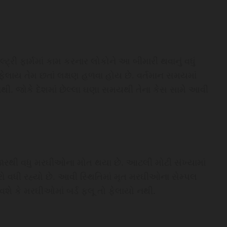
ટ્રી ફાર્મમાં કામ કરનાર લોકોને આ બીમારી થવાનું વધું
ેલાય તેમ છતાં લક્ષણ હળવા હોય છે. વર્તમાન સમયમાં
ં નથી. જોકે દેશમાં છેલ્લા ઘણા સમયથી તેના કેસ સામે આવી
જારથી વધુ મરઘીઓના મોત થયા છે. આટલી મોટી સંખ્યામાં
ો વધી રહ્યો છે. આવી સ્થિતિમાં મૃત મરઘીઓના સેમ્પલ
ે કે મરઘીઓમાં બર્ડ ફ્લૂ તો ફેલાયો નથી.