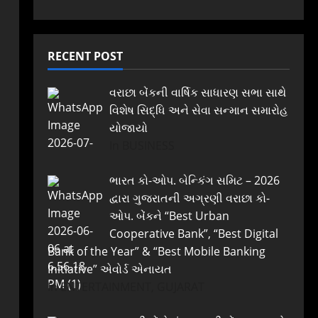
RECENT POST
વરાછા બેંકની વાર્ષિક સાધારણ સભા સાથે
વિશેષ સિદ્ધિ અને સેવા સન્માન સમારોહ
યોજાયો
In BUSINESS
ભારત કો-ઓપ. બેન્કિંગ સમિટ – 2026
દ્વારા ગુજરાતની અગ્રણી વરાછા કો-
ઓપ. બેંકને “Best Urban
Cooperative Bank”, “Best Digital
Bank of the Year” & “Best Mobile Banking
Initiative” એવોર્ડ એનાયત
In ENTERTAINMENT, GUJARAT