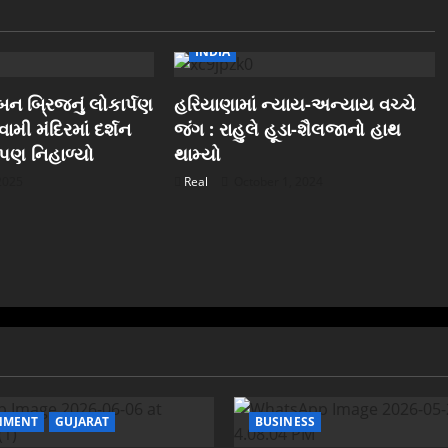
INDIA
ન બ્રિજનું લોકાર્પણ
હરિયાણામાં ન્યાય-અન્યાય વચ્ચે
ામી મંદિરમાં દર્શન
જંગ : રાહુલે હૂડા-શૈલજાનો હાથ
ુ પણ નિહાળ્યો
થામ્યો
 2025
Real
October 1, 2024
NMENT
GUJARAT
BUSINESS