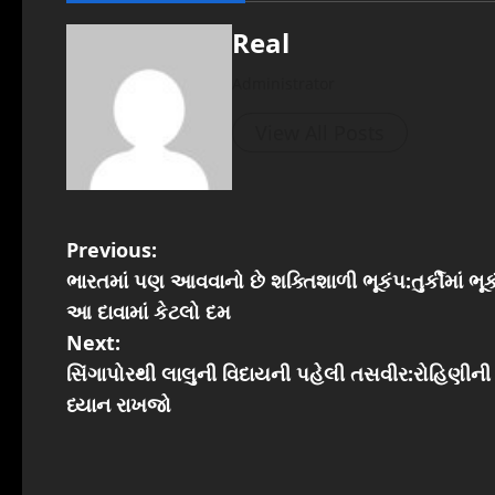
Real
Administrator
View All Posts
P
Previous:
ભારતમાં પણ આવવાનો છે શક્તિશાળી ભૂકંપ:તુર્કીમાં 
o
આ દાવામાં કેટલો દમ
s
Next:
સિંગાપોરથી લાલુની વિદાયની પહેલી તસવીર:રોહિણીની ભા
t
ધ્યાન રાખજો
n
a