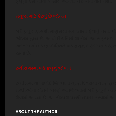
ફ્લૂના કેસ વધવા કે સામે આવવા કોઈ નવી વાત નથી.
મનુષ્ય માટે કેટલું છે જોખમ
બર્ડ ફ્લૂ માણસથી માણસમાં સરળતાથી ફેલાતું નથી. પોલ્
જોખમ હોય છે. આવી સ્થિતિમાં લોકોમાં જો સંક્રમણ ફ
ભારતમાં કોઈ પણ વ્યક્તિને બર્ડ ફ્લૂનું સંક્રમણ થયુ
રહ્યાં છે.
છતીસગઢમાં બર્ડ ફ્લૂનું જોખમ
છત્તીસગઢના બાલોદ જિલ્લામાં ત્રણ દિવસમાં ત્રણ હ
મરઘીઓના મોતને કારણે આ જિલ્લામાં બર્ડ ફ્લૂનો ખતર
લેવામાં આવ્યા છે. આ સેમ્પલ પરથી તપાસ કરવામાં આવશ
ABOUT THE AUTHOR