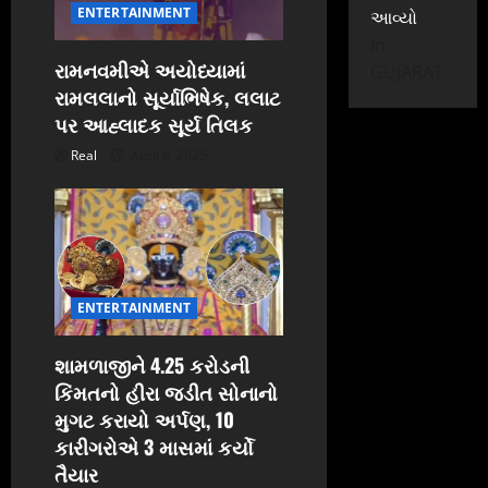
ENTERTAINMENT
આવ્યો
In
રામનવમીએ અયોધ્યામાં
GUJARAT
રામલલાનો સૂર્યાભિષેક, લલાટ
પર આહ્લાદક સૂર્ય તિલક
Real
April 6, 2025
ENTERTAINMENT
શામળાજીને 4.25 કરોડની
કિંમતનો હીરા જડીત સોનાનો
મુગટ કરાયો અર્પણ, 10
કારીગરોએ 3 માસમાં કર્યો
તૈયાર