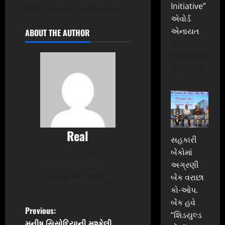
Initiative”
જોસ બટલરનો સમાવેશ થાય છે.
એવોર્ડ
એનાયત
ABOUT THE AUTHOR
In
ENTERTAINME
GUJARAT
Real
સહકારી
બેંકોમાં
Administrator
અગ્રણી
View All Posts
બેંક વરાછા
કો-ઓપ.
બેંક હવે
P
Previous:
“શિડયુલ્ડ
મનીષ સિસોદિયાની મુશ્કેલી