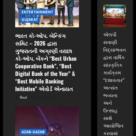
o
ENTERTAINMENT
n
GUJARAT
એલપી
ભારત કો-ઓપ. બેન્કિંગ
સવાણી
સમિટ – 2026 દ્વારા
વિદ્યાભવન
ગુજરાતની અગ્રણી વરાછા
દ્વારા વાર્ષિક
કો-ઓપ. બેંકને “Best Urban
સાંસ્કૃતિક
Cooperative Bank”, “Best
કાર્યક્રમ
Digital Bank of the Year” &
“દશાવતાર”
“Best Mobile Banking
અત્યંત
Initiative” એવોર્ડ એનાયત
ભવ્યતા
Real
June 6, 2026
અને
ઉત્સાહ
સાથે
આયોજિત
AZAB-GAZAB
કરવામાં