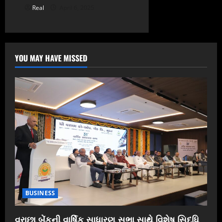
Real
April 6, 2025
YOU MAY HAVE MISSED
BUSINESS
વરાછા બેંકની વાર્ષિક સાધારણ સભા સાથે વિશેષ સિદ્ધિ