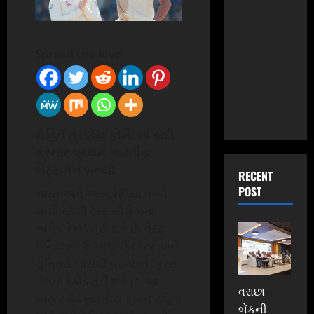
Spread the love
રોહિત ત્રણેય ફોર્મેટમાં સદી
કરનાર પ્રથમ ભારતીય
બેટ્સમેન બન્યો
RECENT
POST
ભારત અને ઓસ્ટ્રેલિયા વચ્ચે
ચાલી રહેલી ટેસ્ટ સીરીઝમાં
અનેક રેકોર્ડ તુટી શકે છે. વેસ્ટ
ઈન્ડિઝના દિગ્ગજ ક્રિકેટર અને
યુનિવર્સ બોસથી પ્રખ્યાત ક્રિસ
ગેલનો રેકોર્ડ તુટી શકે છે. આ
વરાછા
ખાસ રેકોર્ડ ભારતીય કેપ્ટન રોહિત
બેંકની