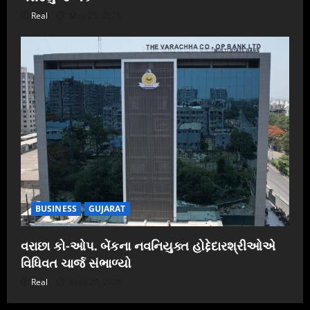
Real
May 25, 2026
BUSINESS
GUJARAT
વરાછા કો-ઓપ. બેંકના નવનિયુક્ત હોદ્દેદારશ્રીઓએ
વિધિવત ચાર્જ સંભાળ્યો
Real
April 20, 2026