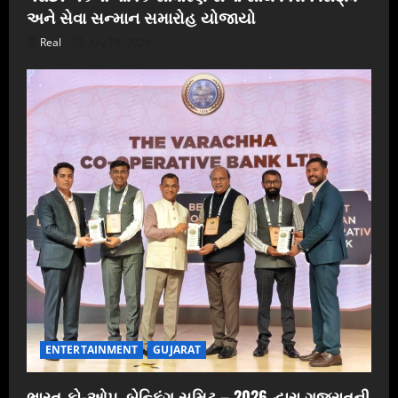
અને સેવા સન્માન સમારોહ યોજાયો
Real
July 19, 2026
ENTERTAINMENT
GUJARAT
ભારત કો-ઓપ. બેન્કિંગ સમિટ – 2026 દ્વારા ગુજરાતની