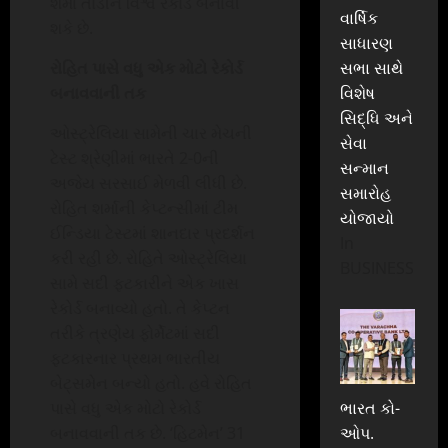
શર્મા તોડીને વિશ્વ રેકોર્ડ બનાવી
વાર્ષિક
શકે છે.
સાધારણ
રોહિત પાસે વધુ એક મોટો રેકોર્ડ
સભા સાથે
બનાવવાની તક
વિશેષ
સિદ્ધિ અને
ઓસ્ટ્રેલિયા સામેની ચાર મેચની
સેવા
ટેસ્ટ શ્રેણીમાં ભારતે 2-0ની
સન્માન
અજેય સરસાઈ મેળવી લીધી છે.
સમારોહ
રોહિત શર્માની કેપ્ટન્સીમાં ટીમ
યોજાયો
ઈન્ડિયા ટેસ્ટમાં શાનદાર પ્રદર્શન
In
કરી રહી છે. રોહિતે ઓસ્ટ્રેલિયા
BUSINESS
સામે સદી ફટકારીને એક ખાસ
રેકોર્ડ બનાવ્યો હતો. તે કેપ્ટન
તરીકે ત્રણેય ફોર્મેટમાં સદી
ફટકારનાર પ્રથમ ભારતીય
બેટ્સમેન બન્યો હતો. હવે રોહિત
પાસે વધુ એક મોટો રેકોર્ડ
ભારત કો-
બનાવવાની તક છે. ‘હિટમેન’ 31
ઓપ.