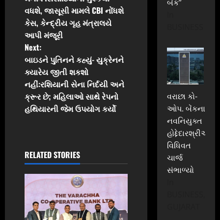
બેંક”
o
વધશે, જાસૂસી મામલે CBI નોંધશે
In
કેસ, કેન્દ્રીય ગૃહ મંત્રાલયે
s
BUSINESS
આપી મંજૂરી
t
Next:
બાઇડને પુતિનને કહ્યું- યુક્રેનને
n
ક્યારેય જીતી શકશો
નહીં:રશિયાની સેના નિર્દયી અને
a
ક્રૂર છે; મહિલાઓ સાથે રેપનો
વરાછા કો-
v
હથિયારની જેમ ઉપયોગ કર્યો
ઓપ. બેંકના
નવનિયુક્ત
i
હોદ્દેદારશ્રીઓએ
વિધિવત
g
RELATED STORIES
ચાર્જ
a
સંભાળ્યો
In
t
BUSINESS,
GUJARAT
i