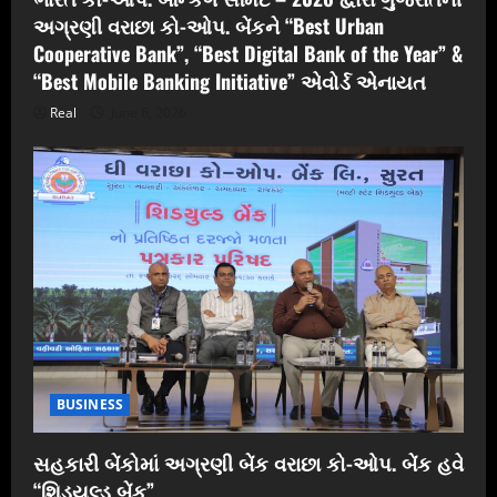
અગ્રણી વરાછા કો-ઓપ. બેંકને “Best Urban
Cooperative Bank”, “Best Digital Bank of the Year” &
“Best Mobile Banking Initiative” એવોર્ડ એનાયત
Real
June 6, 2026
BUSINESS
સહકારી બેંકોમાં અગ્રણી બેંક વરાછા કો-ઓપ. બેંક હવે
“શિડયુલ્ડ બેંક”