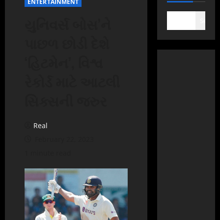
ENTERTAINMENT
યુનિવર્સ બોસ’ને
Search
પાછળ છોડી દેશે
‘હિટમેન’, વિશ્વ
રેકોર્ડ માટે આટલી
સિક્સની જરુર
Real
February 22, 2023
1 minute read