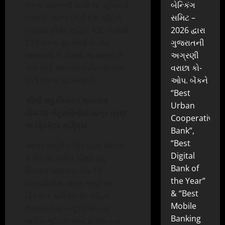
છગ્ગા મારતાની સાથે જ ‘યુનિવર્સ
બેન્કિંગ
બોસ’ને પાછળ છોડી દેશે. રોહિતે
સમિટ –
ત્રણેય ફોર્મેટ સહિત 436 મેચોમાં
2026 દ્વારા
523 છગ્ગા ફટકાર્યા છે. આ
ગુજરાતની
મામલામાં તે ગેલથી જ પાછળ છે.
અગ્રણી
ગેલે 483 આંતરરાષ્ટ્રીય મેચોમાં
વરાછા કો-
553 છગ્ગા ફટકાર્યા છે.
ઓપ. બેંકને
“Best
સૌથી વધુ સિક્સર મારનારા
Urban
ટોપ-10 બેટ્સમેનોમાં માત્ર ત્રણ
Cooperative
જ ક્રિકેટર સક્રિય
Bank”,
“Best
આંતરરાષ્ટ્રીય ક્રિકેટમાં એટલે
Digital
કે ક્રિકેટ રમીને સૌથી વધુ
Bank of
સિક્સર મારનારા ટોપ-10
the Year”
બેટ્સમેનોમાં માત્ર ત્રણ જ
& “Best
ક્રિકેટર સક્રિય છે. રોહિત
Mobile
ઉપરાંત તેમાં ન્યૂઝીલેન્ડના
Banking
માર્ટિન ગુપ્ટિલ અને ઈંગ્લેન્ડના