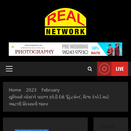
Skip
to
content
LIVE
Primary
Menu
Home
2023
February
યુનિવર્સ બોસ’ને પાછળ છોડી દેશે ‘હિટમેન’, વિશ્વ રેકોર્ડ માટે
આટલી સિક્સની જરુર
SEARCH