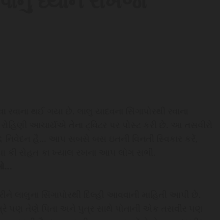
્પાનું ધ્યાન રાખજો
જવા રવાના થઈ ગયા છે. લાલુ યાદવના સિંગાપોરથી રવાના
 રોહિણી આચાર્યએ તેના ટ્વિટર પર પોસ્ટ કરી છે. આ તસવીરો
બદ્ધ નિવેદન હૈ… આપ સબસે બસ ઇતની વિનતી સ્વિકાર કરેં,
ે પાપા કી સેહત કા ખ્યાલ રખના આપ લોગ સભી.
ુઓ…
 કરીને લાલુના સિંગાપોરથી દિલ્હી આવવાની માહિતી આપી છે.
ત્રે પણ તેણે પિતા અને પુત્ર સાથે પોતાની એક તસવીર પણ