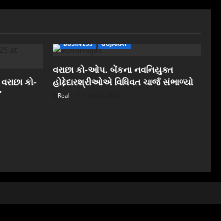
BUSINESS
GUJARAT
વરાછા કો-ઓપ. બેંકના નવનિયુક્ત
 વરાછા કો-
હોદ્દેદારશ્રીઓએ વિધિવત ચાર્જ સંભાળ્યો
”
Real
April 20, 2026