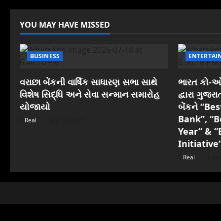
o
YOU MAY HAVE MISSED
n
BUSINESS
ENTERTAI
વરાછા બેંકની વાર્ષિક સાધારણ સભા સાથે
ભારત કો-ઓપ
વિશેષ સિદ્ધિ અને સેવા સન્માન સમારોહ
દ્વારા ગુજ
યોજાયો
બેંકને “B
Bank”, “B
Real
July 19, 2026
Year” & “
Initiative
Real
June 