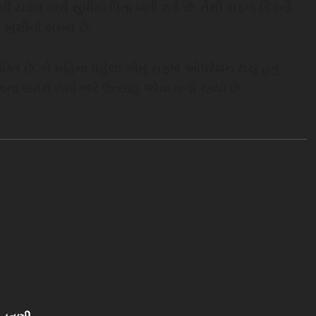
્વી યાદવ માર્ચ સુધીમાં પિતા બની શકે છે. તેથી સફળ કિડની
એક ખુશીનો સમય છે.
ત છે. બે મહિના પહેલાં એનું સફળ ઓપરેશન થયું હતું.
ના સમર્થકોમાં ભારે ઉત્સાહ જોવા મળી રહ્યો છે.