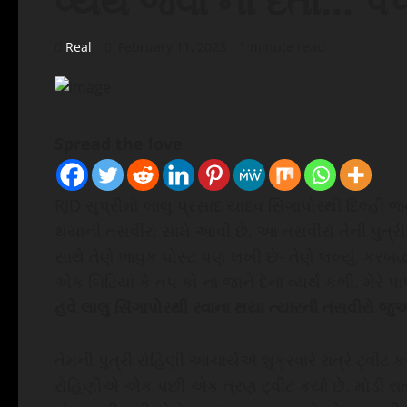
વ્યર્થ જવા ના દેતા… પપ
Real
February 11, 2023
1 minute read
Spread the love
RJD સુપ્રીમો લાલુ પ્રસાદ યાદવ સિંગાપોરથી દિલ્હી 
થયાની તસવીરો સામે આવી છે. આ તસવીરો તેની પુત્રી
સાથે તેણે ભાવુક પોસ્ટ પણ લખી છે- તેણે લખ્યું, કર
એક બિટિયાં કે તપ કો ના જાને દેના વ્યર્થ કભી. મેર
હવે લાલુ સિંગાપોરથી રવાના થયા ત્યારની તસવીરો જ
તેમની પુત્રી રોહિણી આચાર્યએ શુક્રવારે રાત્રે ટ્વીટ
રોહિણીએ એક પછી એક ત્રણ ટ્વીટ કર્યા છે. મોડી રા