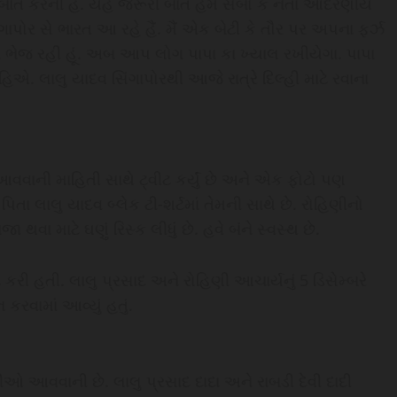
 બાત કરની હૈ. યહ જરૂરી બાત હમ સબોં કે નેતા આદરણીય
િંગાપોર સે ભારત આ રહે હૈં. મૈં એક બેટી કે તૌર પર અપના ફર્ઝ
ચ ભેજ રહી હૂં. અબ આપ લોગ પાપા કા ખ્યાલ રખીયેગા. પાપા
. લાલુ યાદવ સિંગાપોરથી આજે રાત્રે દિલ્હી માટે રવાના
વવાની માહિતી સાથે ટ્વીટ કર્યું છે અને એક ફોટો પણ
પિતા લાલુ યાદવ બ્લેક ટી-શર્ટમાં તેમની સાથે છે. રોહિણીનો
થવા માટે ઘણું રિસ્ક લીધું છે. હવે બંને સ્વસ્થ છે.
 કરી હતી. લાલુ પ્રસાદ અને રોહિણી આચાર્યનું 5 ડિસેમ્બરે
રવામાં આવ્યું હતું.
ીઓ આવવાની છે. લાલુ પ્રસાદ દાદા અને રાબડી દેવી દાદી