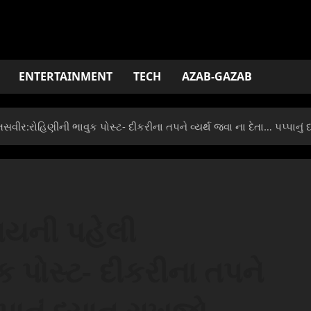
ENTERTAINMENT
TECH
AZAB-GAZAB
સવીર:રોહિણીની ભાવુક પોસ્ટ- દીકરીના તપને વ્યર્થ જવા ના દેતા… પપ્પાનું
દાયની પહેલી
 પોસ્ટ- દીકરીના તપને