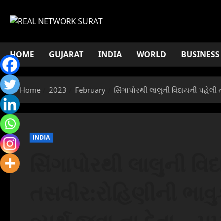
Skip
to
content
HOME
GUJARAT
INDIA
WORLD
BUSINESS
Home
2023
February
સિંગાપોરથી લાલુની વિદાયની પહેલી ત
INDIA
સિંગાપોરથી લાલુની વિ
તસવીર:રોહિણીની ભાવુક