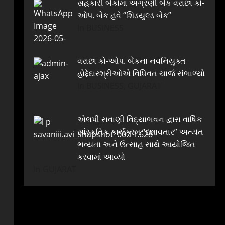
સહકારી બેંકોમાં અગ્રણી બેંક વરાછા કો-
ઓપ. બેંક હવે “શિડયુલ્ડ બેંક”
In BUSINESS
વરાછા કો-ઓપ. બેંકના નવનિયુક્ત
હોદ્દેદારશ્રીઓએ વિધિવત ચાર્જ સંભાળ્યો
In BUSINESS, GUJARAT
એલપી સવાણી વિદ્યાભવન દ્વારા વાર્ષિક
સાંસ્કૃતિક કાર્યક્રમ “દશાવતાર” અત્યંત
ભવ્યતા અને ઉત્સાહ સાથે આયોજિત
કરવામાં આવ્યો
In GUJARAT