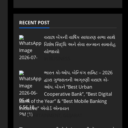
RECENT POST
વરાછા બેંકની વાર્ષિક સાધારણ સભા સાથે
વિશેષ સિદ્ધિ અને સેવા સન્માન સમારોહ
યોજાયો
In BUSINESS
ભારત કો-ઓપ. બેન્કિંગ સમિટ – 2026
દ્વારા ગુજરાતની અગ્રણી વરાછા કો-
ઓપ. બેંકને “Best Urban
Cooperative Bank”, “Best Digital
Bank of the Year” & “Best Mobile Banking
Initiative” એવોર્ડ એનાયત
In ENTERTAINMENT, GUJARAT