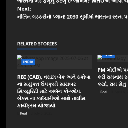
ભારતમાં બર્ડ ફ્લૂનું કેટલું છે જોખમ? WHOએ આપી 
o
Next:
s
નીતિન ગડકરીનો પ્લાન! 2030 સુધીમાં ભારતના રસ્તા પર
t
n
RELATED STORIES
a
INDIA
INDIA
v
PM મોદીએ પંબ
i
RBI (CAB), વરાછા બેંક અને સ્કોબા
કરી રામનાથ સ્વ
ના સયુંકત ઉપક્રમે સાયબર
કર્યા, રામ સેત
g
સિક્યુરિટી માટે અર્બન કો-ઓપ.
Real
April 6,
બેંક્સ ના કર્મચારીઓ સાથે તાલીમ
a
કાર્યક્રમ યોજાયો
t
Real
July 6, 2025
i