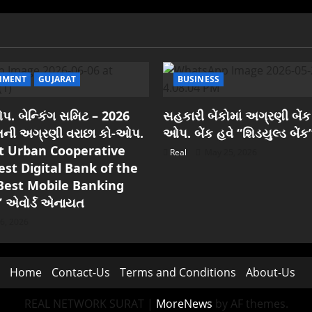
NMENT
GUJARAT
BUSINESS
. બેન્કિંગ સમિટ – 2026
સહકારી બેંકોમાં અગ્રણી બેંક
રાતની અગ્રણી વરાછા કો-ઓપ.
ઓપ. બેંક હવે “શિડયુલ્ડ બેંક
est Urban Cooperative
Real
May 25, 2026
est Digital Bank of the
Best Mobile Banking
” એવોર્ડ એનાયત
6, 2026
Home
Contact-Us
Terms and Conditions
About-Us
REAL NETWORK SURAT
|
MoreNews
by AF themes.