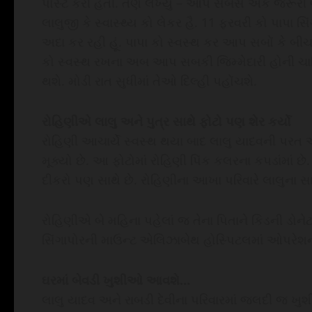
પોસ્ટ કરી હતી. તેણે લખ્યું – આપ સબસે એક જરૂરી
લાલુજી કે સ્વાસ્થ્ય કો લેકર હૈ. 11 ફરવરી કો પાપા સ
અદા કર રહી હૂં. પાપા કો સ્વસ્થ કર આપ સબોં કે બી
કો સ્વસ્થ રખના અબ આપ સબકી જિમ્મેદારી હોની ચાહિએ
થશે. મોડી રાત સુધીમાં તેઓ દિલ્હી પહોંચશે.
રોહિણીએ લાલુ અને પુત્ર સાથે ફોટો પણ શેર કર્યો
રોહિણી આચાર્યે સ્વસ્થ થયા બાદ લાલુ યાદવની પરત આ
મૂક્યો છે. આ ફોટોમાં રોહિણી પિંક કલરના કપડાંમાં છે. 
દીકરો પણ સાથે છે. રોહિણીના આખા પરિવારે લાલુના સાજા 
રોહિણીએ બે મહિના પહેલાં જ તેના પિતાને કિડની ડોનેટ
સિંગાપોરની માઉન્ટ એલિઝાબેથ હોસ્પિટલમાં ઓપરેશન ક
ઘરમાં બેવડી ખુશીઓ આવશે…
લાલુ યાદવ અને રાબડી દેવીના પરિવારમાં જલદી જ ખુશ