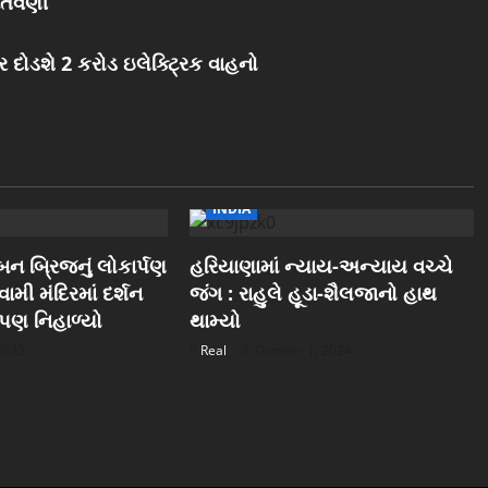
ચેતવણી
 દોડશે 2 કરોડ ઇલેક્ટ્રિક વાહનો
INDIA
ન બ્રિજનું લોકાર્પણ
હરિયાણામાં ન્યાય-અન્યાય વચ્ચે
ામી મંદિરમાં દર્શન
જંગ : રાહુલે હૂડા-શૈલજાનો હાથ
ુ પણ નિહાળ્યો
થામ્યો
 2025
Real
October 1, 2024