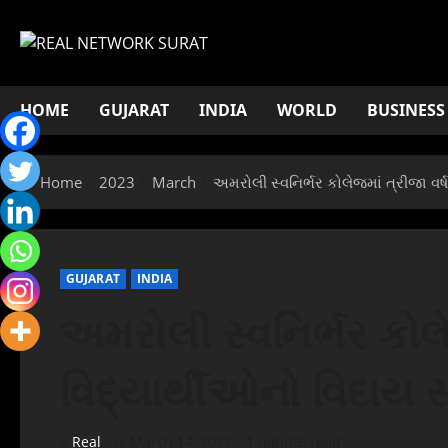
Skip
to
content
HOME
GUJARAT
INDIA
WORLD
BUSINESS
Home
2023
March
અમરોલી સ્વનિર્ભર કોલેજમાં ત્રીજા વર
GUJARAT
INDIA
અમરોલી સ્વનિર્ભર કોલે
વિદ્યાર્થીઓનો વિદાય
Real
March 14, 2023
1 minute read