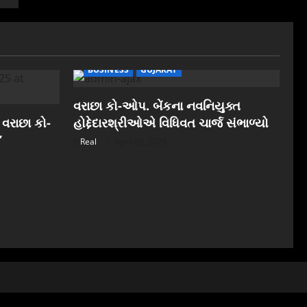
BUSINESS
GUJARAT
વરાછા કો-ઓપ. બેંકના નવનિયુક્ત
 વરાછા કો-
હોદ્દેદારશ્રીઓએ વિધિવત ચાર્જ સંભાળ્યો
”
Real
April 20, 2026