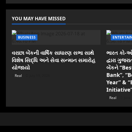
YOU MAY HAVE MISSED
BUSINESS
ENTERTAI
વરાછા બેંકની વાર્ષિક સાધારણ સભા સાથે
ભારત કો-ઓપ
વિશેષ સિદ્ધિ અને સેવા સન્માન સમારોહ
દ્વારા ગુજ
યોજાયો
બેંકને “B
Bank”, “B
Real
July 19, 2026
Year” & “
Initiative
Real
June 