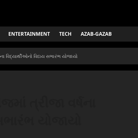
ENTERTAINMENT
TECH
AZAB-GAZAB
્ષના વિદ્યાર્થીઓનો વિદાય સભારંભ યોજાયો
જમાં ત્રીજા વર્ષના
 સભારંભ યોજાયો