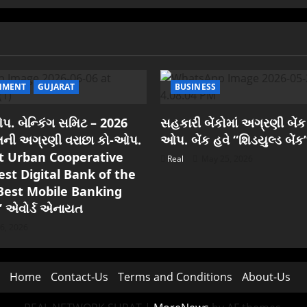
NMENT
GUJARAT
BUSINESS
. બેન્કિંગ સમિટ – 2026
સહકારી બેંકોમાં અગ્રણી બેંક
રાતની અગ્રણી વરાછા કો-ઓપ.
ઓપ. બેંક હવે “શિડયુલ્ડ બેંક
est Urban Cooperative
Real
May 25, 2026
est Digital Bank of the
Best Mobile Banking
” એવોર્ડ એનાયત
6, 2026
Home
Contact-Us
Terms and Conditions
About-Us