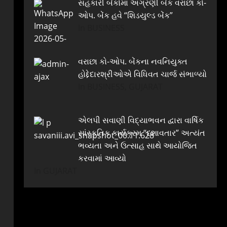
સહકારી બેંકોમાં અગ્રણી બેંક વરાછા કો-
ઓપ. બેંક હવે “શિડયુલ્ડ બેંક”
In BUSINESS
વરાછા કો-ઓપ. બેંકના નવનિયુક્ત
હોદ્દેદારશ્રીઓએ વિધિવત ચાર્જ સંભાળ્યો
In BUSINESS, GUJARAT
એલપી સવાણી વિદ્યાભવન દ્વારા વાર્ષિક
સાંસ્કૃતિક કાર્યક્રમ “દશાવતાર” અત્યંત
ભવ્યતા અને ઉત્સાહ સાથે આયોજિત
કરવામાં આવ્યો
In GUJARAT