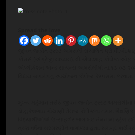
Spread the love
જીવન જયોત ટ્રસ્ટ અમરોલી સંચાલિત પ્રો.વી.બી.શ
કોમર્સ (અંગ્રેજી માધ્યમ), વી.એલ.શાહ કોલેજ ઓફ કોર
એપ્લીકેશન એન્ડ સાયન્સ અમરોલીમાં તા.૧૩-૦૩-૨૦૨૩ન
વિદાય સભારંભનુ આયોજન કોલેજ કેમ્પસમાં કરવામાં 
મુખ્ય મહેમાન તરીકે જીવન જયોત ટ્રસ્ટ,અમરોલીના મ
ડૉ.મુકેશભાઇ ગોયાણી તેમજ કોલેજના તમામ શૈક્ષણિક 
વિદ્યાર્થીઓએ ઉત્સાહભેર ભાગ લઇ તેમનામાં રહેલ ટલે
ત્રણ વર્ષના સંસ્મરણોને વાગોળ્યા હતા. સમગ્ર કાર્યક્ર