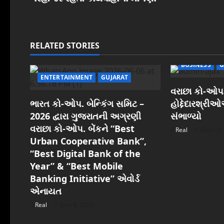
t
n
a
RELATED STORIES
v
BUSINESS
G
ENTERTAINMENT
GUJARAT
i
વરાછા કો-ઓપ.
ભારત કો-ઓપ. બેન્કિંગ સમિટ –
હોદ્દેદારશ્રી
g
2026 દ્વારા ગુજરાતની અગ્રણી
સંભાળ્યો
વરાછા કો-ઓપ. બેંકને “Best
a
Real
April 20
Urban Cooperative Bank”,
t
“Best Digital Bank of the
Year” & “Best Mobile
i
Banking Initiative” એવોર્ડ
એનાયત
o
Real
June 6, 2026
n