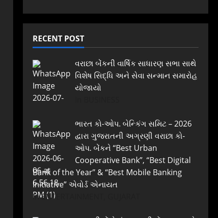
RECENT POST
વરાછા બેંકની વાર્ષિક સાધારણ સભા સાથે
વિશેષ સિદ્ધિ અને સેવા સન્માન સમારોહ
યોજાયો
In BUSINESS
ભારત કો-ઓપ. બેન્કિંગ સમિટ – 2026
દ્વારા ગુજરાતની અગ્રણી વરાછા કો-
ઓપ. બેંકને “Best Urban
Cooperative Bank”, “Best Digital
Bank of the Year” & “Best Mobile Banking
Initiative” એવોર્ડ એનાયત
In ENTERTAINMENT, GUJARAT