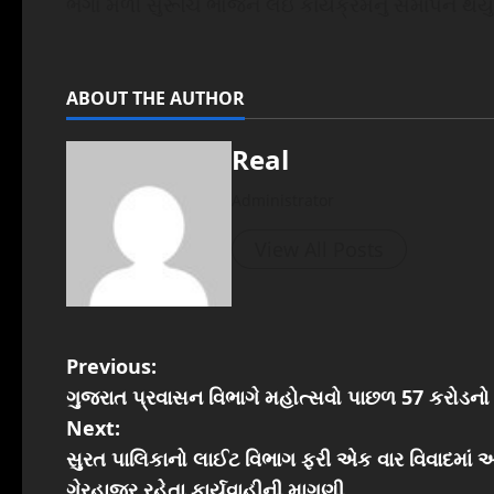
ભેગા મળી સુરૂચિ ભોજન લઇ કાર્યક્રમનું સમાપન થયું 
ABOUT THE AUTHOR
Real
Administrator
View All Posts
P
Previous:
ગુજરાત પ્રવાસન વિભાગે મહોત્સવો પાછળ 57 કરોડનો 
o
Next:
s
સુરત પાલિકાનો લાઈટ વિભાગ ફરી એક વાર વિવાદમાં 
ગેરહાજર રહેતા કાર્યવાહીની માગણી