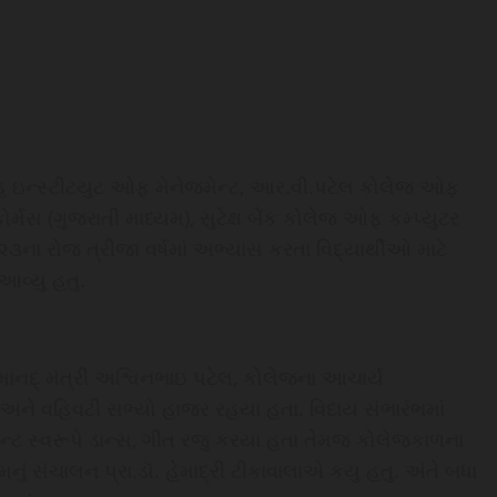
ાહ ઇન્સ્ટીટયુટ ઓફ મેનેજમેન્ટ, આર.વી.પટેલ કોલેજ ઓફ
્મસ (ગુજરાતી માધ્યમ), સુટેક્ષ બેંક કોલેજ ઓફ કમ્પ્યુટર
ા રોજ ત્રીજા વર્ષમાં અભ્યાસ કરતા વિદ્યાર્થીઓ માટે
આવ્યુ હતુ.
ાનદ્ મંત્રી અશ્વિનભાઇ પટેલ, કોલેજના આચાર્ય
અને વહિવટી સભ્યો હાજર રહયા હતા. વિદાય સંભારંભમાં
ન્ટ સ્વરૂપે ડાન્સ, ગીત રજુ કરયા હતા તેમજ કોલેજકાળના
મનું સંચાલન પ્રા.ડૉ. હેમાદ્રી ટીકાવાલાએ કયુ હતુ. અંતે બધા