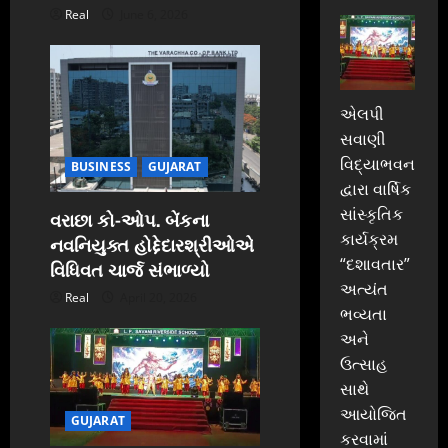
Real
June 6, 2026
એલપી
સવાણી
વિદ્યાભવન
BUSINESS
GUJARAT
દ્વારા વાર્ષિક
સાંસ્કૃતિક
વરાછા કો-ઓપ. બેંકના
કાર્યક્રમ
નવનિયુક્ત હોદ્દેદારશ્રીઓએ
“દશાવતાર”
વિધિવત ચાર્જ સંભાળ્યો
અત્યંત
Real
April 20, 2026
ભવ્યતા
અને
ઉત્સાહ
સાથે
આયોજિત
GUJARAT
કરવામાં