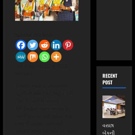
Spread the love
નવી દિલ્હી, તા. 02 મે 2023
મંગળવાર
RECENT
POST
કોંગ્રેસે કર્ણાટક વિધાનસભા
ચૂંટણીનો મેનિફેસ્ટો જાહેર કરી
દીધો છે. પાર્ટીએ પોતાના
મેનિફેસ્ટોમાં વચન આપ્યા છેકે
તેમની સરકાર 200 યુનિટ મફત
વિજળી આપશે. પરિવારની
વરાછા
પ્રત્યેક મુખ્ય મહિલાને દર મહિને
બેંકની