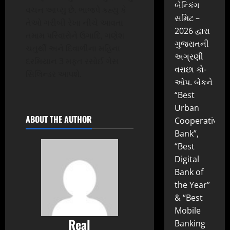
બેન્કિંગ
વચન આપ્યુ છે. ભાજપે કહ્યુ કે
સમિટ –
તેઓ ગરીબી રેખા નીચે આવતા
2026 દ્વારા
તમામ પરિવારોને ઉગાદિ, ગણેશ
ગુજરાતની
ચતુર્થી અને દિવાળીના મહિના
અગ્રણી
દરમિયાન 3 મફત રસોઈ ગેસ
વરાછા કો-
સિલિન્ડર આપશે.
ઓપ. બેંકને
“Best
Urban
ABOUT THE AUTHOR
Cooperative
Bank”,
“Best
Digital
Bank of
the Year”
& “Best
Mobile
Real
Banking