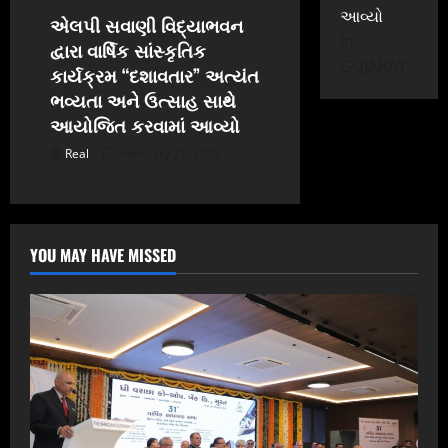
આવ્યો
એલપી સવાણી વિદ્યાભવન
In
દ્વારા વાર્ષિક સાંસ્કૃતિક
GUJARAT
કાર્યક્રમ “દશાવતાર” અત્યંત
ભવ્યતા અને ઉત્સાહ સાથે
આયોજિત કરવામાં આવ્યો
Real
February 27, 2026
YOU MAY HAVE MISSED