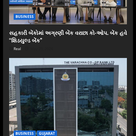
BUSINESS
સહકારી બેંકોમાં અગ્રણી બેંક વરાછા કો-ઓપ. બેંક હવે
“શિડયુલ્ડ બેંક”
Real
May 25, 2026
BUSINESS
GUJARAT