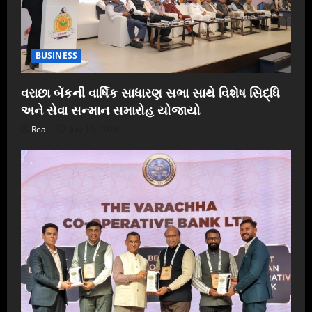
BUSINESS
વરાછા બેંકની વાર્ષિક સાધારણ સભા સાથે વિશેષ સિદ્ધિ
અને સેવા સન્માન સમારોહ યોજાયો
Real
July 19, 2026