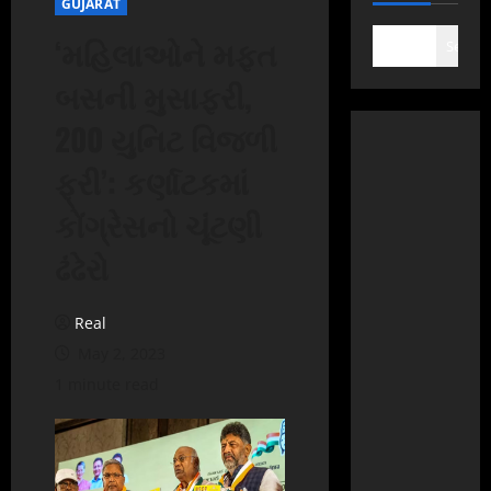
GUJARAT
‘મહિલાઓને મફત
Search
બસની મુસાફરી,
200 યુનિટ વિજળી
ફ્રી’: કર્ણાટકમાં
કોંગ્રેસનો ચૂંટણી
ઢંઢેરો
Real
May 2, 2023
1 minute read