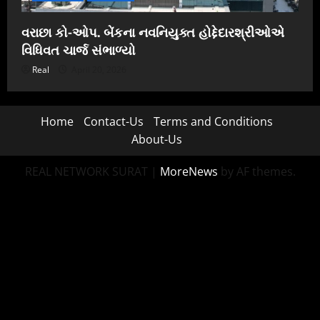
વરાછા કો-ઓપ. બેંકના નવનિયુક્ત હોદ્દેદારશ્રીઓએ
વિધિવત ચાર્જ સંભાળ્યો
Real
April 20, 2026
Home
Contact-Us
Terms and Conditions
About-Us
REAL NETWORK SURAT
|
MoreNews
by AF themes.