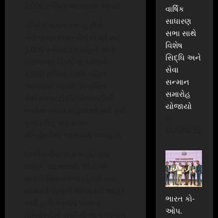
2,000 રૂપિયા આપવામાં આવશે.
વાર્ષિક
સાધારણ
કોંગ્રેસે વચન આપ્યુ છે કે
સભા સાથે
બેરોજગાર સ્નાતકોને બે વર્ષ માટે
વિશેષ
3,000 રૂપિયા દર મહિને અને
સિદ્ધિ અને
બેરોજગાર ડિપ્લોમા કરેલાને
સેવા
1,500 રૂપિયા પ્રતિ મહિને
સન્માન
આપવામાં આવશે. નિયમિત
સમારોહ
કેએસઆરટીસી/બીએમટીસી
યોજાયો
બસોમાં તમામ મહિલાઓ માટે ફ્રી
In
મુસાફરીનું પણ વચન
BUSINESS
મેનિફેસ્ટોમાં આપવામાં આવ્યુ છે.
ઉલ્લેખનીય છે કે કર્ણાટકમાં
શાસક પક્ષ ભાજપે 10 મે એ
થનારી વિધાનસભા ચૂંટણી માટે
સોમવારે પોતાનો મેનિફેસ્ટો જાહેર
ભારત કો-
કર્યો હતો. ભાજપે પોતાના
ઓપ.
મેનિફેસ્ટોમાં યુસીસી લાગુ કરવાનું