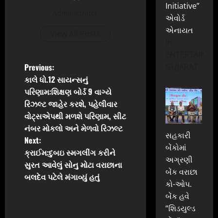
Initiative”
Administrator
એવોર્ડ
એનાયત
View All Posts
In
ENTERTAINME
P
Previous:
GUJARAT
કાલે ધો.12 સાયન્સનું
o
પરિણામ:શિક્ષણ બોર્ડ 9 વાગ્યે
રિઝલ્ટ જાહેર કરશે, પહેલીવાર
s
વોટ્સએપથી મળશે પરિણામ, સીટ
t
નંબર મોકલો અને મેળવો રિઝલ્ટ
સહકારી
Next:
n
બેંકોમાં
ક્રાઈમ:દુબઇ સ્મગલીંગ કરીને
અગ્રણી
સુરત આવેલું સોનુ મોટા વરાછાના
a
બેંક વરાછા
બલદેવ પટેલે મંગાવ્યું હતું
કો-ઓપ.
v
બેંક હવે
i
“શિડયુલ્ડ