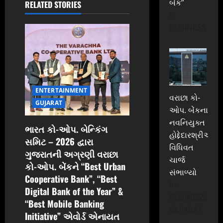
બેંક”
RELATED STORIES
g
In
BUSINESS
a
t
i
ENTERTAINMENT
o
વરાછા કો-
GUJARAT
ઓપ. બેંકના
n
નવનિયુક્ત
ભારત કો-ઓપ. બેન્કિંગ
હોદ્દેદારશ્રીઓએ
સમિટ – 2026 દ્વારા
વિધિવત
ગુજરાતની અગ્રણી વરાછા
ચાર્જ
કો-ઓપ. બેંકને “Best Urban
સંભાળ્યો
Cooperative Bank”, “Best
In
Digital Bank of the Year” &
BUSINESS,
“Best Mobile Banking
GUJARAT
Initiative” એવોર્ડ એનાયત