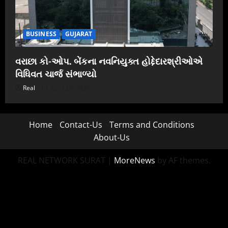
BUSINESS
GUJARAT
વરાછા કો-ઓપ. બેંકના નવનિયુક્ત હોદ્દેદારશ્રીઓએ
વિધિવત ચાર્જ સંભાળ્યો
Real
April 20, 2026
Home
Contact-Us
Terms and Conditions
About-Us
REAL NETWORK SURAT
|
MoreNews
by AF themes.