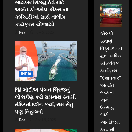
સાયબર સિક્યુરિટી માટે
અર્બન કો-ઓપ. બેંક્સ ના
કર્મચારીઓ સાથે તાલીમ
કાર્યક્રમ યોજાયો
Real
July 6, 2025
એલપી
સવાણી
વિદ્યાભવન
દ્વારા વાર્ષિક
સાંસ્કૃતિક
કાર્યક્રમ
INDIA
“દશાવતાર”
અત્યંત
PM મોદીએ પંબન બ્રિજનું
ભવ્યતા
લોકાર્પણ કરી રામનાથ સ્વામી
અને
મંદિરમાં દર્શન કર્યા, રામ સેતુ
ઉત્સાહ
પણ નિહાળ્યો
સાથે
Real
April 6, 2025
આયોજિત
કરવામાં