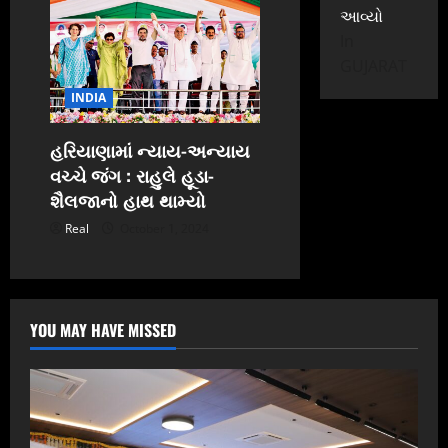
આવ્યો
In
GUJARAT
INDIA
હરિયાણામાં ન્યાય-અન્યાય
વચ્ચે જંગ : રાહુલે હૂડા-
શૈલજાનો હાથ થામ્યો
Real
October 1, 2024
YOU MAY HAVE MISSED