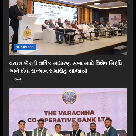
BUSINESS
વરાછા બેંકની વાર્ષિક સાધારણ સભા સાથે વિશેષ સિદ્ધિ
અને સેવા સન્માન સમારોહ યોજાયો
Real
July 19, 2026