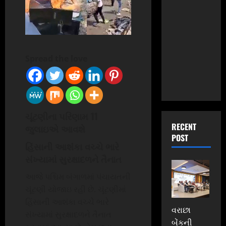
Spread the love
ચૂંટણીના પરિણામ 11
RECENT
જુલાઇએ આવશે
POST
હિંસાની આશંકા વચ્ચે ભારે
સંખ્યામાં સુરક્ષાદળને તૈનાત
આજે પશ્ચિમ બંગાળમાં પંચાયતની
ચૂંટણી યોજાઇ રહી છે. ચૂંટણીમાં
હિંસાની આશંકા વચ્ચે ભારે
વરાછા
સંખ્યામાં સુરક્ષાદળને તૈનાત
બેંકની