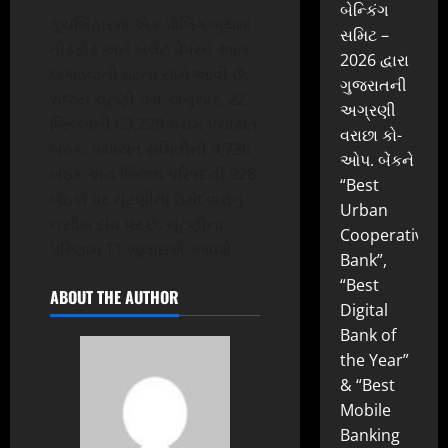
બેન્કિંગ
કૂચબિહારમાં એક પોલિંગ બૂથમાં
સમિટ –
તોડફોડ અને બેલેટ પેપરને આગ
2026 દ્વારા
લગાડવાની ઘટના સામે આવી છે.
ગુજરાતની
રાજ્ય ચૂંટણી પંચ અનુસાર, 22
અગ્રણી
જિલ્લાની 63,229 ગ્રામ પંચાયત
વરાછા કો-
બેઠક, પંચાયત સમિતીની 9,730
ઓપ. બેંકને
બેઠક અને જિલ્લા પરિષદની 928
“Best
બેઠકો પર ચૂંટણીના ઉમેદવારોનું
Urban
નસીબ દાંવ પર છે. ચૂંટણીના
Cooperative
પરિણામ 11 જુલાઇએ આવશે.
Bank”,
“Best
ABOUT THE AUTHOR
Digital
Bank of
the Year”
& “Best
Mobile
Banking