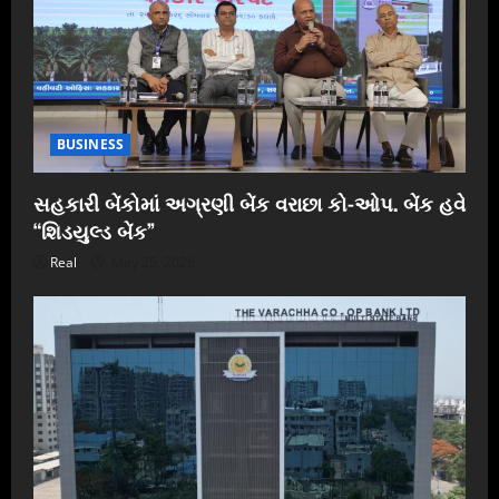
BUSINESS
સહકારી બેંકોમાં અગ્રણી બેંક વરાછા કો-ઓપ. બેંક હવે
“શિડયુલ્ડ બેંક”
Real
May 25, 2026