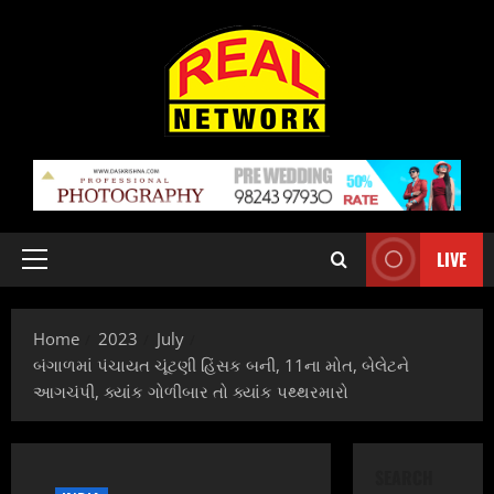
Skip
to
content
LIVE
Primary
Menu
Home
2023
July
બંગાળમાં પંચાયત ચૂંટણી હિંસક બની, 11ના મોત, બેલેટને
આગચંપી, ક્યાંક ગોળીબાર તો ક્યાંક પથ્થરમારો
SEARCH