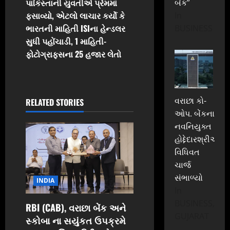
v
પાકિસ્તાની યુવતીએ પ્રેમમાં
બેંક”
ફસાવ્યો, એટલો લાચાર કર્યો કે
In
i
ભારતની માહિતી ISIના હેન્ડલર
BUSINESS
સુધી પહોંચાડી, 1 માહિતી-
g
ફોટોગ્રાફ્સના 25 હજાર લેતો
a
t
વરાછા કો-
RELATED STORIES
i
ઓપ. બેંકના
નવનિયુક્ત
o
હોદ્દેદારશ્રીઓએ
વિધિવત
n
ચાર્જ
સંભાળ્યો
INDIA
In
BUSINESS,
RBI (CAB), વરાછા બેંક અને
GUJARAT
સ્કોબા ના સયુંકત ઉપક્રમે