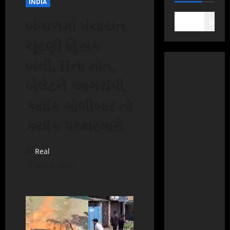
INDIA
બંગાળમાં પંચાયત
Search
ચૂંટણી હિંસક
બની, 11ના મોત,
બેલેટને આગચંપી,
ક્યાંક ગોળીબાર તો
ક્યાંક પથ્થરમારો
Real
July 8, 2023