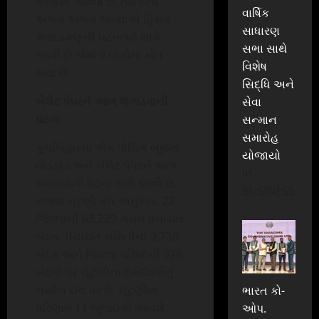
કરવામાં આવ્યા છે. તેમ છતા
વાર્ષિક
અલગ અલગ જગ્યાએ હિંસક
સાધારણ
અથડામણની ઘટનાઓ સામે
સભા સાથે
આવી છે જેમાં 9 લોકોના મોત
વિશેષ
થયા છે.
સિદ્ધિ અને
બેલેટ પેપરને આગ લગાડવાની
સેવા
ઘટના
સન્માન
સમારોહ
કૂચબિહારમાં એક પોલિંગ બૂથમાં
યોજાયો
તોડફોડ અને બેલેટ પેપરને આગ
In
લગાડવાની ઘટના સામે આવી છે.
BUSINESS
રાજ્ય ચૂંટણી પંચ અનુસાર, 22
જિલ્લાની 63,229 ગ્રામ પંચાયત
બેઠક, પંચાયત સમિતીની 9,730
બેઠક અને જિલ્લા પરિષદની 928
બેઠકો પર ચૂંટણીના ઉમેદવારોનું
નસીબ દાંવ પર છે. ચૂંટણીના
ભારત કો-
પરિણામ 11 જુલાઇએ આવશે.
ઓપ.