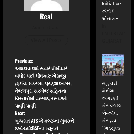
Initiative”
એવોર્ડ
Real
એનાયત
In
Administrator
ENTERTAINME
View All Posts
GUJARAT
P
Previous:
અમદાવાદમાં સવારે ધીમીધારે
o
બપોર પછી ધોધમાર:એસજી
હાઈવે, મકરબા, પ્રહલાદનગર,
સહકારી
s
વેજલપુર, સરખેજ સહિતના
બેંકોમાં
t
વિસ્તારોમાં વરસાદ, રસ્તાઓ
અગ્રણી
પાણી પાણી
બેંક વરાછા
n
Next:
કો-ઓપ.
ગુજરાત ATSએ કચ્છના યુવકને
બેંક હવે
a
દબોચ્યો:BSFના પ્યૂનને
“શિડયુલ્ડ