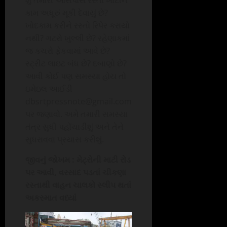
કામ અધૂરું મૂકી દેવાયું છે?
ખોદકામ કરીને રસ્તો રિપેર કરાયો
નથી? ગટરો ખુલ્લી છે? રહેણાકમાં
જ કચરો ફેંકવામાં આવે છે?
સ્ટ્રીટ લાઇટ બંધ છે? દબાણો છે?
આવી કોઈ પણ સમસ્યા હોય તો
ઇમેઇલ આઈડી
dbsrtpressnote@gmail.com
પર જણાવો. અમે તમારી સમસ્યા
તંત્ર સુધી પહોંચાડીશું અને તેને
સુધરાવવા પ્રયાસ કરીશું.
જીવનું જોખમ : મેટ્રોની માટી રોડ
પર આવી, વરસાદ પડતાં ચીકણા
રસ્તાથી વાહન ચાલકો સ્લીપ થતાં
અકસ્માત વધ્યાં