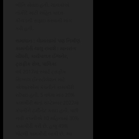
ભીતિ સેવાઇ હતી. ચાલકોએ
તાકીદે માટી સહિત કાદવ-
કીચડની સફાઇ કરવાની માંગ
કરી હતી.
સમાધાન : ચાેમાસામાં પણ નિર્માણ
કામગીરી ચાલુ રખાશે : માનસંગ
ચૌધરી, કાર્યપાલક ઈજનેર,
ટ્રાફીક સેલ, પાલિકા
વર્ષ 2017માં સ્માર્ટ ટ્રાફીક
સિગ્નલ ઈન્સ્ટોલેશન માટે
એઆરએસ કંપનીને કામગીરી
સોંપાઇ હતી. 5 વર્ષમાં માંડ 20%
કામગીરી થતાં સપ્ટેમ્બર 2022માં
કંપનીને ટર્મીનેટ કરાઇ હતી. પછી
નવી કંપનીએ 10 મહિનામાં 30%
કામગીરી કરી છે. હજુ 49%
જેટલી કામગીરી બાકી છે. આ