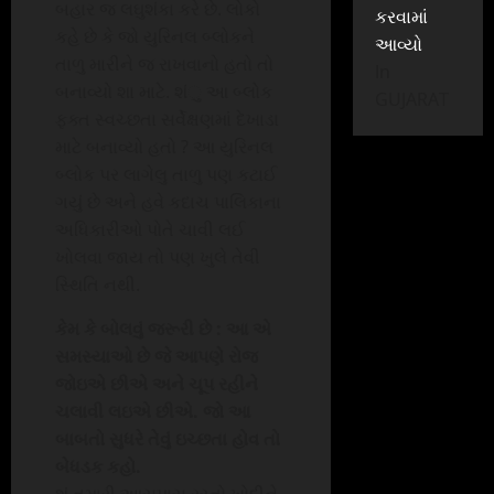
બહાર જ લઘુશંકા કરે છે. લોકો
કરવામાં
કહે છે કે જો યુરિનલ બ્લોકને
આવ્યો
તાળુ મારીને જ રાખવાનો હતો તો
In
બનાવ્યો શા માટે. શંુ આ બ્લોક
GUJARAT
ફક્ત સ્વચ્છતા સર્વેક્ષણમાં દેખાડા
માટે બનાવ્યો હતો ? આ યુરિનલ
બ્લોક પર લાગેલુ તાળુ પણ કટાઈ
ગયું છે અને હવે કદાચ પાલિકાના
અધિકારીઓ પોતે ચાવી લઈ
ખોલવા જાય તો પણ ખુલે તેવી
સ્થિતિ નથી.
કેમ કે બોલવું જરૂરી છે : આ એ
સમસ્યાઓ છે જે આપણે રોજ
જોઇએ છીએ અને ચૂપ રહીને
ચલાવી લઇએ છીએ. જો આ
બાબતો સુધરે તેવું ઇચ્છતા હોવ તો
બેધડક કહો.
શું તમારી આસપાસ રસ્તો ખોદીને