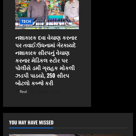
TECH
નશાકારક દવા વેચાણ કરનાર
પર તવાઈ:ઉધનામાં ગેરકાયદે
નશાકારક સીરપનું વેચાણ
કરનાર મેડિકલ સ્ટોર પર
પોલીસે ડમી ગ્રાહક મોકલી
ઝડપી પાડયો, 250 સીરપ
બોટલો કબ્જે કરી
Real
August 7, 2023
YOU MAY HAVE MISSED