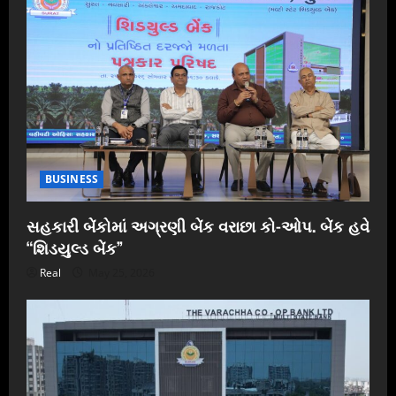
BUSINESS
સહકારી બેંકોમાં અગ્રણી બેંક વરાછા કો-ઓપ. બેંક હવે
“શિડયુલ્ડ બેંક”
Real
May 25, 2026