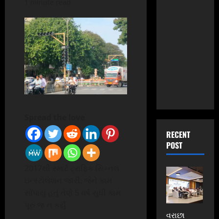
1 minute read
Spread the love
RECENT
POST
2017થી સ્માર્ટ ટ્રાફિક સિગ્નલ
ઇન્સ્ટોલેશન જારી, જેને કામ
સોંપાયું હતું તેણે 5 વર્ષ સુધી કામ
પૂરું જ ન કર્યું
વરાછા