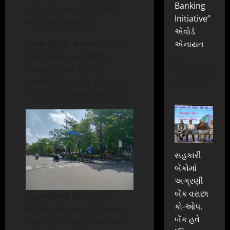
Banking
પાસેનો સિગ્નલ બંધ હોવાથી
Initiative”
અવ્યવસ્થા સર્જાય છે.
એવોર્ડ
પનાસ BRTS જંક્શન
: પનાસ
એનાયત
ગામને ક્રોસ કરતો BRTS
In
જંક્શન હોવાથી દુર્ઘટના
ENTERTAINME
સર્જાવવાની શકયતા હોવા છતાં
GUJARAT
આ પોઇન્ટનું સિગ્નલ બંધ રહે છે.
સહકારી
બેંકોમાં
અગ્રણી
બેંક વરાછા
વરાછા વૈશાલી સિનેમા પાસે
:
કો-ઓપ.
શહેરનો ગીચ અને ટ્રાફિકવાળા
બેંક હવે
વરાછા બ્રિજ પાસે સિગ્નલ બંધ