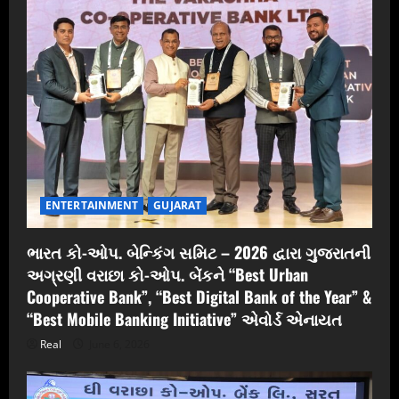
ENTERTAINMENT
GUJARAT
ભારત કો-ઓપ. બેન્કિંગ સમિટ – 2026 દ્વારા ગુજરાતની
અગ્રણી વરાછા કો-ઓપ. બેંકને “Best Urban
Cooperative Bank”, “Best Digital Bank of the Year” &
“Best Mobile Banking Initiative” એવોર્ડ એનાયત
Real
June 6, 2026