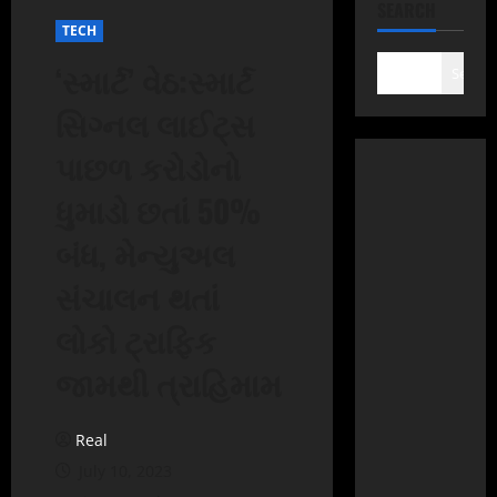
SEARCH
TECH
‘સ્માર્ટ’ વેઠ:સ્માર્ટ
Search
સિગ્નલ લાઈટ્સ
પાછળ કરોડોનો
ધુમાડો છતાં 50%
બંધ, મેન્યુઅલ
સંચાલન થતાં
લોકો ટ્રાફિક
જામથી ત્રાહિમામ
Real
July 10, 2023