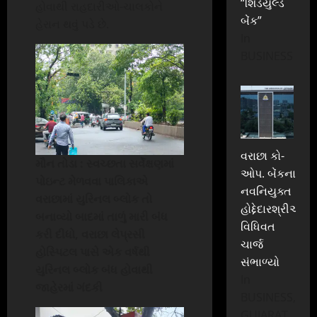
“શિડયુલ્ડ
હોવાથી રાહદારીઓ-ચાલકોને
બેંક”
હેરાન થવું પડે છે.
In
BUSINESS
વરાછા કો-
મૌન તોડા : સ્વચ્છતા સર્વેક્ષણમાં
ઓપ. બેંકના
પોઇન્ટ મેળવવા પાલિકાએ
નવનિયુક્ત
વરાછામાં યુરિનલ બ્લોક તો
હોદ્દેદારશ્રીઓએ
બનાવ્યો બાદમાં તાળું મારી બંધ
વિધિવત
કરી દીધો, વરાછા લેપ્રસી
ચાર્જ
હોસ્પિટલ પાસે એક વર્ષથી
સંભાળ્યો
યુરિનલ બ્લોક બંધ હોવાથી
In
જાહેરમાં ગંદકી
BUSINESS,
GUJARAT