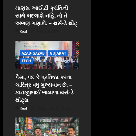
n
માણસ આઈ.ટી ક્રાંતિની
સાથે બદલાશે નહિ, તો તે
અભણ ગણાશે. – થર્સ-ડે થોટ્
Real
May 30, 2024
AZAB-GAZAB
GUJARAT
TECH
પૈસા, પદ કે પ્રતિષ્ઠા કરતા
ચારિત્ર વધુ મુલ્યવાન છે. –
કાનજીભાઈ ભાલાળા થર્સ-ડે
થોટ્સ
Real
December 14, 2023