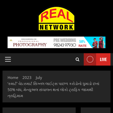
Skip
to
content
LIVE
Primary
Menu
Home
2023
July
‘સ્માર્ટ’ વેઠ:સ્માર્ટ સિગ્નલ લાઈટ્સ પાછળ કરોડોનો ધુમાડો છતાં
50% બંધ, મેન્યુઅલ સંચાલન થતાં લોકો ટ્રાફિક જામથી
ત્રાહિમામ