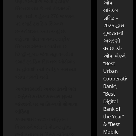
ઘણી જગ્યાએ જ્યાં ટ્રાફિક
ઓપ.
સિગ્નલ બંધ છે ત્યાં ટીઆરબી
બેન્કિંગ
પણ નથી. શહેરના 276 જંક્શન
સમિટ –
પર સ્માર્ટ ટ્રાફિક સિગ્નલ
2026 દ્વારા
ઇન્સ્ટોલેશન કરાઇ રહ્યું છે.
ગુજરાતની
શહેરના મોટા ભાગના ટ્રાફીક
અગ્રણી
સિગ્નલ શોભાના ગાઠીયા છે.
વરાછા કો-
દિલ્હી-મુંબઇ જેવા મહાનગરોમાં
ઓપ. બેંકને
સ્માર્ટ ટ્રાફિક સિગ્નલ ઓટોમોડ
“Best
પર હોવાથી ત્યાં ટ્રાફિક સમસ્યા
Urban
જોવા મળતી નથી.
Cooperative
Bank”,
અવ્યવસ્થાથી અકસ્માતનો ભય
“Best
: શહેરને કનેક્ટ કરનારા મુખ્ય
Digital
જંકશનો પર જ સિગ્નલો શોભાના
Bank of
ગાંઠિયા
the Year”
કતારગામ
: સ્ટેશન સહિતના
& “Best
વિસ્તારને જોડતો પોઇન્ટ હોવા
Mobile
છતાં કતારગામ કિરણ હોસ્પિટલ