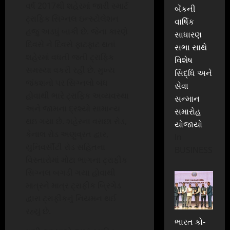
વર્ષ 2017થી શહેરમાં જારી સ્માર્ટ
બેંકની
ટ્રાફિક સિગ્નલ ઇન્સ્ટોલેશન
વાર્ષિક
હજુ અડધું બાકી છે. જેના કારણે
સાધારણ
દિવસે ને દિવસે ફાટફાટ થતાં
સભા સાથે
શહેરમાં વધતી જતી ટ્રાફિક
વિશેષ
સમસ્યા વકરી રહી છે. મુખ્ય
સિદ્ધિ અને
જંકશનો પર સિગ્નલો બંધ
સેવા
હોવાથી ભારે ટ્રાફિક અવ્યવસ્થા
સન્માન
અને જામના દ્રશ્યો સામાન્ય
સમારોહ
થઇ ગયા છે. શહેરના વરાછા રોડ,
યોજાયો
કેનાલ રોડ અણુવ્રત દ્વાર,
In
યુનિવર્સીટી રોડ સહિતના
BUSINESS
વિસ્તારોમાં મોટા ભાગના ટ્રાફીક
સિગ્નલ બગડી ગયા હોવાથી
માત્રને માત્ર ટ્રાફીક બ્રિગેડ
દ્વારા ટ્રાફીકનું નિયમન થઈ
રહ્યું છે.
ભારત કો-