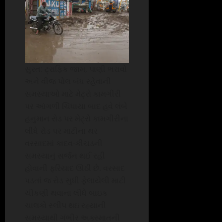
સુરત: ટ્રાફિક જામ, પાણી ભરાવો
અને વીજ પોલ બંધ રહેવાની
સમસ્યાઓ માટે મેટ્રો કામગીરી
પર આંગળી ચિંધાયા બાદ હવે લંબે
હનુમાન રોડ પર મેટ્રો કામગીરીના
લીધે રોડ પર માટીના થર
વરસાદમાં કાદવ-કીચડની
સમસ્યાનું સર્જન થઈ રહી
હોવાની ફરિયાદ ઊઠી છે. વરસાદ
પડતાં જ રોડ સુધી ફેલાયેલી માટી
ચીકણી થવાના લીધે બાઇક
ચાલકો સ્લીપ થઇ રહ્યાની
સમસ્યાથી ગંભીર અક્સ્માતની