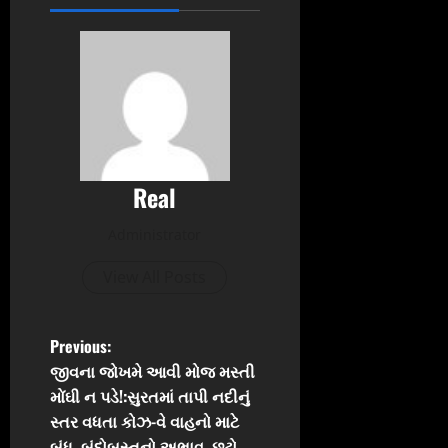
Real
Administrator
View All Posts
P
Previous:
જીવના જોખમે આવી મોજ મસ્તી
o
મોંઘી ન પડે!:સુરતમાં તાપી નદીનું
સ્તર વધતા કોઝ-વે વાહનો માટે
s
બંધ, બંદોબસ્તનો અભાવ, છૂટો