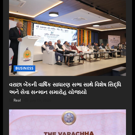
BUSINESS
વરાછા બેંકની વાર્ષિક સાધારણ સભા સાથે વિશેષ સિદ્ધિ
અને સેવા સન્માન સમારોહ યોજાયો
Real
July 19, 2026