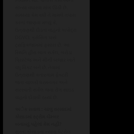
સંખ્યા વધારવા માંગ ઊઠી છે.
સમસ્યા કેમ વધી તે મામલે તપાસ
કરતાં જાણવા મળ્યું કે,
ઉત્રાણથી દોડતાં વાહનો કાપોદ્રા
DGVCL ક્રોસિંગ પાસે
ટ્રાફિકજામમાં ફસાય છે. આ
સ્થિતિ હીરા બાગ સર્કલ, બરોડા
પ્રિસ્ટેજ અને મીની બજાર ખાતે
વધુ વિકટ બને છે. તેવામાં
ઉત્રાણથી કતારગામ ફેક્ટરી
જતા ચાલકો ધરમનગર અને
સરસ્વતી સર્કલ જવા રોંગ સાઇડ
વાહનો દોડાવી રહ્યાં છે.
અેક સવાલ : ચાલુ વરસાદમાં
કોસાડમાં સ્ટ્રોમ ચેમ્બર
બનાવ્યું,પહેલાં કેમ નહીં?
સુરત: કોસાડના ન્યારા પેટ્રોલ