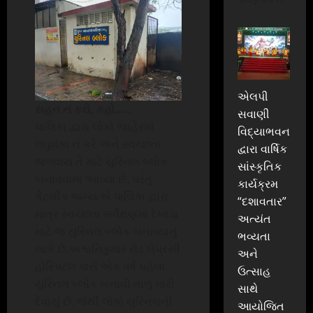
એલપી
સહન ન કરો, કહો…..
સવાણી
પાલિકા દ્વારા લોકો જાહેરમાં
વિદ્યાભવન
લઘુશંકા ન કરે અને સ્વચ્છતા
દ્વારા વાર્ષિક
જળવાય તે માટે યુરિનલ બ્લોક
સાંસ્કૃતિક
બનાવવામાં આવ્યા છે. પરંતુ
કાર્યક્રમ
કેટલીક જગ્યાએ પાલિકા દ્વારા
“દશાવતાર”
માત્ર સ્વચ્છતા સર્વેક્ષણમાં દેખાડા
અત્યંત
માટે જ યુરિનલ બ્લોક બનાવ્યાનું
ભવ્યતા
લાગે છે.અશ્વનિકુમાર રોડ લેપ્રસી
અને
હોસ્પિટલ પાસે એક વર્ષ પહેલા
ઉત્સાહ
યુરિનલ બ્લોક બનાવી તાળુ મારી
સાથે
દેવાયું છે. જેથી લોકો યુરિનલની
આયોજિત