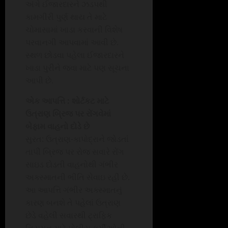
અંગે ઈજારદારને ઝડપથી
કામગીરી પુર્ણ થાય તે માટે
ચોમાસામાં ખાડા કરવાની વિશેષ
પરવાનગી આપવામાં આવી છે.
સ્થળ છોડવા પહેલા ઈજારદારને
ખાડા પુરીને જવા માટે પણ સૂચના
આપી છે.
એક આપત્તિ : શોર્ટકટ માટે
ઉત્રાણ બ્રિજ પર રોંગવેમાં
બેફામ વાહનો દોડે છે
સુરત: ઉત્રાણ-કાપોદ્રાને જોડતાં
તાપી બ્રિજ પર રોજ સવારે રોંગ
સાઇડ દોડતી વાહનોથી ગંભીર
અક્સ્માતની ભીતિ સેવાઇ રહી છે.
આ આપત્તિ ગંભીર અક્સ્માતનું
કારણ બનશે તે પહેલાં ઉત્રાણ
છેડે વહેલી સવારથી ટ્રાફિક
નિયમન માટે પોલીસ કર્મીઓની