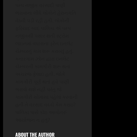
પમ્પ નજીક વરસાદી પાણી
ભરાવાના લીધે લોકોને હેરાનગતિ
વેઠવી પડી રહી હતી. લોકોની
ફરિયાદ બાદ પાલિકા એ પમ્પ
નજીકથી પસાર થતી સ્ટ્રોમ
લાઇનમાં વધારાના ડ્રેન ઇનલેટ
ચેમ્બરનું કામ શરૂ કરાવ્યું હતું.
કતારગામ ઝોન દ્વારા ઇનલેટ
ચેમ્બરની કામગીરી શરૂ થતાં
અચરજ ફેલાઇ હતી. જોકે
કામગીરી પૂર્ણ થતાં હવે પાણી
ભરાવો થશે નહીં પરંતુ જે
કામગીરી ચોમાસા પહેલાં કરવાની
હતી તે વરસાદ વચ્ચે કેમ કરાઇ?
પાલિકા પાસે કોઇ આગોતરું
આયોજન ન હતું?
ABOUT THE AUTHOR