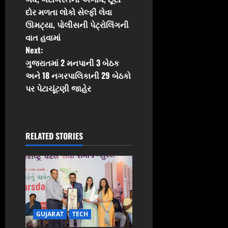
t
દોર મળતા લોકો સેલ્ફી લેવા
ઊમટ્યા, પોલીસની પેટ્રોલિંગની
n
વાત હવામાં
Next:
a
ગુજરાતમાં 2 મનપાની 3 બેઠક
v
અને 18 નગરપાલિકાની 29 બેઠકો
પર પેટાચૂંટણી જાહેર
i
g
RELATED STORIES
a
t
i
o
GUJARAT
TECH