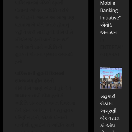
પાકિસ્તાનમાં બેઠેલી યુવતી
Mobile
પોતાની ઓળખ અદિતિ તરીકે
Banking
આપી હતી. જ્યારે આ બાજુ પણ
Initiative”
પટાવાળાએ પોતે ક્લાર્ક હોવાનું
એવોર્ડ
કહીને શેકી મારી હતી. ધીમે ધીમે
એનાયત
બીએસએફની વાતો શરૂ થઈ
In
અને સાથે સાથે અદિતિએ
ENTERTAINME
યુવકને પોતાના પ્રેમમાં વસાવ્યો
GUJARAT
હતો.
પાકિસ્તાની યુવતી દિવસમાં
સંખ્યાબંધ ફોન કરતી
ધીમે ધીમે જાણે એટલી હદે તેને
લાચાર બનાવી દીધો હતો કે
સહકારી
અદિતિ સંખ્યાબંધ વખત દિવસમાં
બેંકોમાં
તેને ફોન કરતી હતી. પરંતુ યુવક
અગ્રણી
પરિણીત હતો, એટલે પોતાની
બેંક વરાછા
પત્નીથી છૂપાઈને તે અદિતિ સાથે
કો-ઓપ.