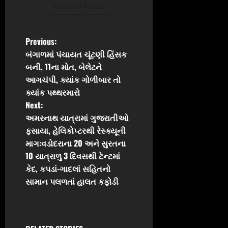
View All Posts
P
Previous:
બંગાળમાં પંચાયત ચૂંટણી હિંસક
o
બની, 11ના મોત, બેલેટને
આગચંપી, ક્યાંક ગોળીબાર તો
s
ક્યાંક પથ્થરમારો
t
Next:
અમરનાથ યાત્રામાં ગુજરાતીઓ
n
ફસાયા, હેલિકોપ્ટરથી રેસ્ક્યૂની
માગ:વડોદરાના 20 અને સુરતના
a
10 યાત્રાળુ 3 દિવસથી ટેન્ટમાં
v
કેદ, કપડાં-ગાદલાં સહિતનો
સામાન પલળતાં હાલત કફોડી
i
g