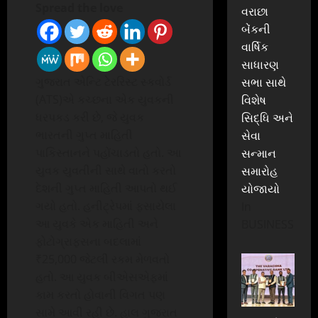
Spread the love
વરાછા
બેંકની
વાર્ષિક
સાધારણ
ગુજરાત એન્ટિ ટેરરિસ્ટ સ્કવોર્ડ
સભા સાથે
(ATS)એ કચ્છના એક યુવકની
વિશેષ
ધરપકડ કરી છે, જે યુવક
સિદ્ધિ અને
ભારતની ગુપ્ત માહિતી
સેવા
પાકિસ્તાનને પહોંચાડતો હતો. આ
સન્માન
યુવક યુવતીની સાથે વાતો કરતો
સમારોહ
દેશની ગુપ્ત માહિતી આપતો થઈ
યોજાયો
ગયો હતો. હનીટ્રેપમાં ફસાયેલા
In
આ યુવકે એક માહિતી અને
BUSINESS
ફોટોગ્રાફ્સના બદલામાં
₹25,000 જેટલી રકમ મેળવતો
હતો. આ યુવક બીએસએફમાં
કામ કરતો હોવાની વિગત પણ
સામે આવી રહી છે. હાલ ગુજરાત