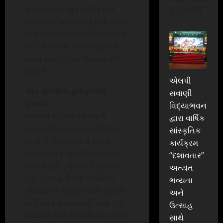
કચ્છનો એક યુવક જેનું નામ
GUJARAT
વિશાલ બડિયા હોવાનું સામે આવ્યું
છે. વિશાલ બડિયા બીએસએફના
કોઈ વિભાગમાં પટાવાળાનું કામ
કરતો હોવાનું હાલ જાણવા મળી
રહ્યું છે.
એલપી
એક યુવતીની હનીટ્રેપમાં
સવાણી
ફસાયો
વિદ્યાભવન
ગુજરાત ATSએ આ સંદર્ભે
દ્વારા વાર્ષિક
મહત્ત્વની તપાસ કરતા જાણવા
સાંસ્કૃતિક
મળ્યું કે, વિશાલ થોડા સમયે
કાર્યક્રમ
અગાઉ એક યુવતીના સંપર્કમાં
“દશાવતાર”
આવ્યો હતો. જે યુવતી દેખાવમાં
અત્યંત
ખૂબ સુંદર હતી પણ સોશિયલ
ભવ્યતા
મીડિયા પર થયેલો સંપર્ક યુવકને
અને
તેની તરફ આગળ લઈ ગયો હતો.
ઉત્સાહ
ધીમેધીમે સામે તરફથી વાત કરતી
સાથે