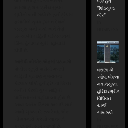
વાત કરતો હતો. આ સમગ્ર
બેંક હવે
મામલો હાલ રાષ્ટ્રીય સુરક્ષા
“શિડયુલ્ડ
સુધીનો બની ગયો છે. હનીટ્રેપમાં
બેંક”
ફસાયેલો યુવક દુશ્મન દેશનો
In
જાસુસ બની ગયો અને તેણે
BUSINESS
સંખ્યાબંધ માહિતી પાકિસ્તાનમાં
ISIના હેન્ડલર સુધી પહોંચાડી
દીધી છે.
આરોપી બીએસએફમાં પટાવાળો
પોલીસ સૂત્રો પાસેથી મળતી
વરાછા કો-
માહિતી પ્રમાણે ગુજરાતના
ઓપ. બેંકના
કેટલાક લોકો હનીટ્રેપનો શિકાર
નવનિયુક્ત
બનીને કેટલી ગુપ્ત માહિતી
હોદ્દેદારશ્રીઓએ
પાકિસ્તાનને પહોંચાડતા હોય છે.
વિધિવત
આવા અનેક કિસ્સા અગાઉ સામે
ચાર્જ
આવી ચૂક્યા છે, ત્યારે વધુ એક
સંભાળ્યો
ચોંકાવનારો કિસ્સો આ વખતે
In
કચ્છમાંથી સામે આવ્યો છે.
BUSINESS,