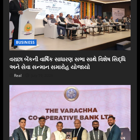
BUSINESS
વરાછા બેંકની વાર્ષિક સાધારણ સભા સાથે વિશેષ સિદ્ધિ
અને સેવા સન્માન સમારોહ યોજાયો
Real
July 19, 2026