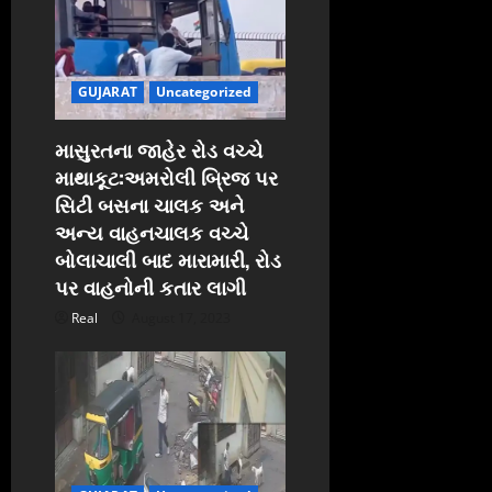
GUJARAT
Uncategorized
માસુરતના જાહેર રોડ વચ્ચે
માથાકૂટ:અમરોલી બ્રિજ પર
સિટી બસના ચાલક અને
અન્ય વાહનચાલક વચ્ચે
બોલાચાલી બાદ મારામારી, રોડ
પર વાહનોની કતાર લાગી
Real
August 17, 2023