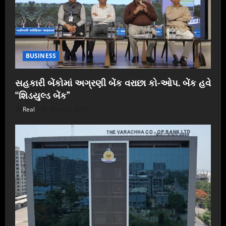
BUSINESS
સહકારી બેંકોમાં અગ્રણી બેંક વરાછા કો-ઓપ. બેંક હવે
“શિડયુલ્ડ બેંક”
Real
May 25, 2026