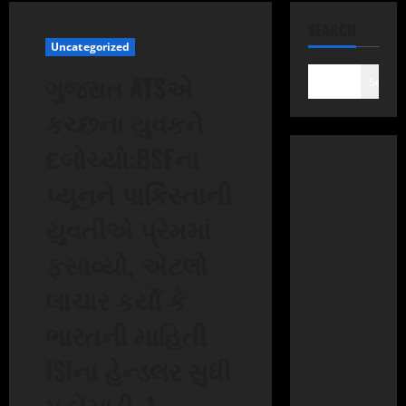
SEARCH
Uncategorized
ગુજરાત ATSએ
Search
કચ્છના યુવકને
દબોચ્યો:BSFના
પ્યૂનને પાકિસ્તાની
યુવતીએ પ્રેમમાં
ફસાવ્યો, એટલો
લાચાર કર્યો કે
ભારતની માહિતી
ISIના હેન્ડલર સુધી
પહોંચાડી, 1