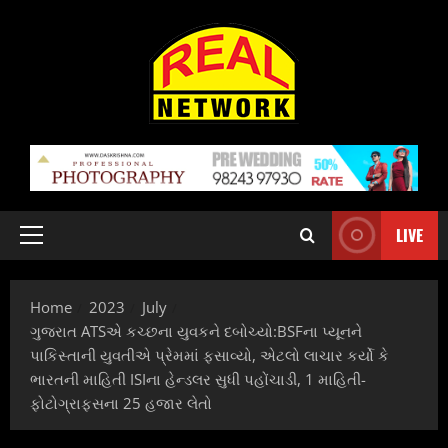
Skip
to
content
LIVE
Primary
Menu
Home
2023
July
ગુજરાત ATSએ કચ્છના યુવકને દબોચ્યો:BSFના પ્યૂનને
પાકિસ્તાની યુવતીએ પ્રેમમાં ફસાવ્યો, એટલો લાચાર કર્યો કે
ભારતની માહિતી ISIના હેન્ડલર સુધી પહોંચાડી, 1 માહિતી-
ફોટોગ્રાફ્સના 25 હજાર લેતો