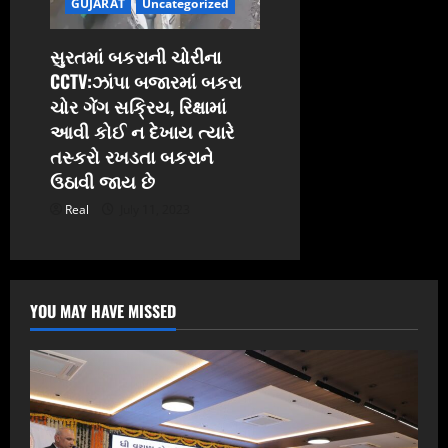
GUJARAT
Uncategorized
સુરતમાં બકરાની ચોરીના
CCTV:ઝાંપા બજારમાં બકરા
ચોર ગેંગ સક્રિય, રિક્ષામાં
આવી કોઈ ન દેખાય ત્યારે
તસ્કરો રખડતા બકરાને
ઉઠાવી જાય છે
Real
July 11, 2023
YOU MAY HAVE MISSED