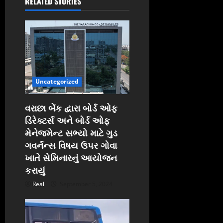
RELATED STORIES
a
t
i
o
Uncategorized
n
વરાછા બેંક દ્વારા બોર્ડ ઓફ
ડિરેક્ટર્સ અને બોર્ડ ઓફ
મેનેજમેન્ટ સભ્યો માટે ગુડ
ગવર્નન્સ વિષય ઉપર ગોવા
ખાતે સેમિનારનું આયોજન
કરાયું
Real
September 5, 2024