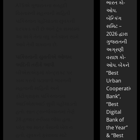
ભારત કો-
ATSએ ગુજરાતના સરહદી
ઓપ.
વિસ્તારની મહત્ત્વની માહિતી
બેન્કિંગ
પાકિસ્તાન પહોંચાડતા યુવકની
સમિટ –
ધરપકડ કરી છે અને ટૂંક સમયમાં
2026 દ્વારા
આ અંગે તેના વધુ કનેક્શન સામે
ગુજરાતની
આવે તેવી શક્યતા છે.
અગ્રણી
પાકિસ્તાની યુવતીએ ઓળખ
વરાછા કો-
અદિતી તરીકે આપી
ઓપ. બેંકને
બીએસએફમાં કોન્ટ્રાક્ટ પર
“Best
કામ કરતો પટાવાળો ભારતની
Urban
મહત્વની માહિતી અને
Cooperative
ફોટોગ્રાફ્સ પાકિસ્તાનમાં
Bank”,
આઈએસઆઈ સુધી પહોંચાડતો
“Best
હતો. સાત ટ્રાન્જેક્શનમાં તેણે
Digital
28 હજાર રૂપિયા લીધા હતા.
Bank of
પરંતુ આ માત્ર પૈસાનો ખેલ ન
the Year”
હતો, યુવકને ફસાવવા માટે
& “Best