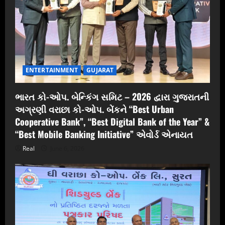
ENTERTAINMENT
GUJARAT
ભારત કો-ઓપ. બેન્કિંગ સમિટ – 2026 દ્વારા ગુજરાતની
અગ્રણી વરાછા કો-ઓપ. બેંકને “Best Urban
Cooperative Bank”, “Best Digital Bank of the Year” &
“Best Mobile Banking Initiative” એવોર્ડ એનાયત
Real
June 6, 2026