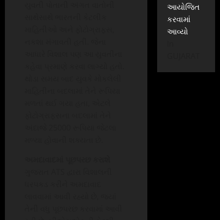
યુવતી પોતાની અંગત વાતોની
આયોજિત
સાથેસાથે ભારતની કેટલીક
કરવામાં
માહિતીઓ અને ફોટોગ્રાફ્સ,
આવ્યો
નકશા મંગાવતી હતી. જેના
In
આધારે વિશાલ પણ આ યુવતીના
GUJARAT
કહેવા પ્રમાણે કરવા લાગ્યો હતો.
થોડા સમય બાદ યુવકે મોકલેલી
માહિતીના બદલામાં તેને રૂપિયા
મળતાં થઈ ગયા હતા, એટલે
ફોટોગ્રાફ્સના બદલામાં તેને
અંદાજે 25000 રૂપિયા જેટલા
મળ્યા હોવાની શક્યતા છે.
અમદાવાદમાં પૂછપરછ કરાશે
ગુજરાત ATS દ્વારા વિશાલની
ધરપકડ કરીને અમદાવાદ
લાવવામાં આવી રહ્યો છે, જ્યાં
તેની વધુ પૂછપરછ કરવામાં આવી