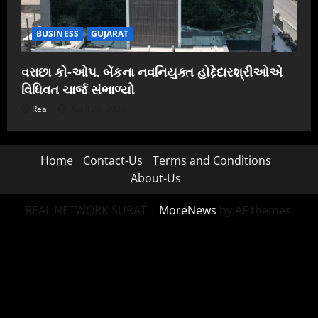
BUSINESS
GUJARAT
વરાછા કો-ઓપ. બેંકના નવનિયુક્ત હોદ્દેદારશ્રીઓએ
વિધિવત ચાર્જ સંભાળ્યો
Real
April 20, 2026
Home
Contact-Us
Terms and Conditions
About-Us
REAL NETWORK SURAT
|
MoreNews
by AF themes.