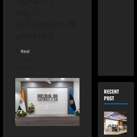
માહિતી-
ફોટોગ્રાફ્સના 25
હજાર લેતો
Real
July 8, 2023
1 minute read
RECENT
POST