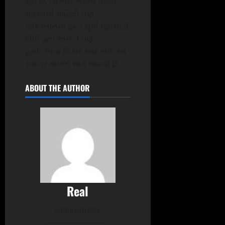
રહી છે. બીએસએફની કેટલી
મહત્ત્વની માહિતી તેણે
પાકિસ્તાનના હેન્ડ સુધી પહોંચાડી
દીધી હતી અને તે પણ
હનીટ્રેપના શિકાર થયા બાદ આ
સમગ્ર મામલો સામે આવ્યો છે.
ABOUT THE AUTHOR
Real
Administrator