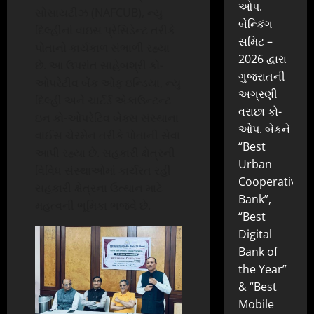
ઓપ.
સોસાયટીઝ (NAFCUB), ન્યુ
બેન્કિંગ
દિલ્હીનાં વાઇસ પ્રેસિડેન્ટ તરીકે
સમિટ –
પોતાનો કાર્યકાળ સંભાળી રહ્યા
2026 દ્વારા
છે. આ ઉપરાંત સાહેબશ્રી કો-
ગુજરાતની
ઓપરેટીવ બેંક ઓફ ઇન્ડિયા, ન્યુ
અગ્રણી
દિલ્હી અને ચાર્ટર્ડ એકાઉન્ટન્ટ
વરાછા કો-
ઇન કો-ઓપરેટિવ બેંક્સ સંસ્થાના
ઓપ. બેંકને
વાઈસ ચેરમેન તરીકે પોતાની સેવા
“Best
આપી રહ્યા છે. સહકારી ક્ષેત્રની
Urban
વિવિધ સંસ્થાઓમાં કાર્યરત રહી
Cooperative
સહકારી ક્ષેત્રના ઉત્થાન માટે
Bank”,
મહત્વની ભૂમિકા ભજવે છે.
“Best
Digital
Bank of
the Year”
& “Best
Mobile