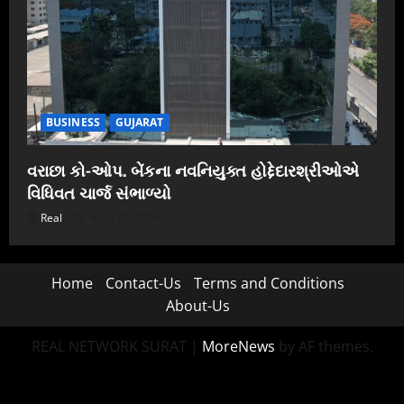
BUSINESS
GUJARAT
વરાછા કો-ઓપ. બેંકના નવનિયુક્ત હોદ્દેદારશ્રીઓએ
વિધિવત ચાર્જ સંભાળ્યો
Real
April 20, 2026
Home
Contact-Us
Terms and Conditions
About-Us
REAL NETWORK SURAT
|
MoreNews
by AF themes.