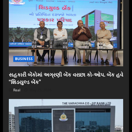
BUSINESS
સહકારી બેંકોમાં અગ્રણી બેંક વરાછા કો-ઓપ. બેંક હવે
“શિડયુલ્ડ બેંક”
Real
May 25, 2026