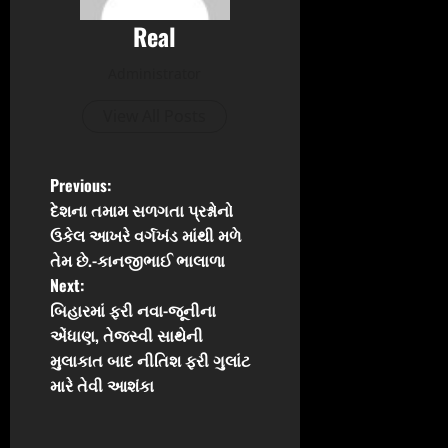
Real
Administrator
View All Posts
P
Previous:
દેશના તમામ સળગતા પ્રશ્નોનો
o
ઉકેલ આખરે વર્ગખંડ માંથી મળે
તેમ છે.-કાનજીભાઈ ભાલાળા
s
Next:
t
બિહારમાં ફરી નવા-જૂનીના
એંધાણ, તેજસ્વી સાથેની
n
મુલાકાત બાદ નીતિશ ફરી ગુલાંટ
મારે તેવી આશંકા
a
v