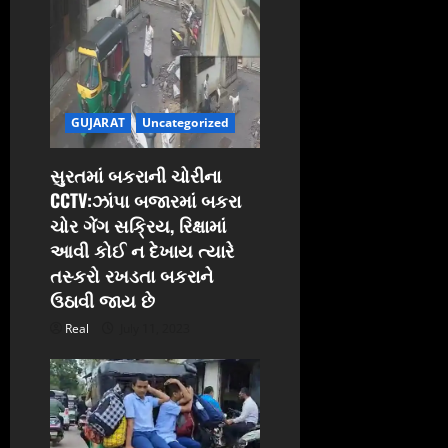
GUJARAT
Uncategorized
સુરતમાં બકરાની ચોરીના
CCTV:ઝાંપા બજારમાં બકરા
ચોર ગેંગ સક્રિય, રિક્ષામાં
આવી કોઈ ન દેખાય ત્યારે
તસ્કરો રખડતા બકરાને
ઉઠાવી જાય છે
Real
July 11, 2023