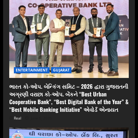
ENTERTAINMENT
GUJARAT
ભારત કો-ઓપ. બેન્કિંગ સમિટ – 2026 દ્વારા ગુજરાતની
અગ્રણી વરાછા કો-ઓપ. બેંકને “Best Urban
Cooperative Bank”, “Best Digital Bank of the Year” &
“Best Mobile Banking Initiative” એવોર્ડ એનાયત
Real
June 6, 2026