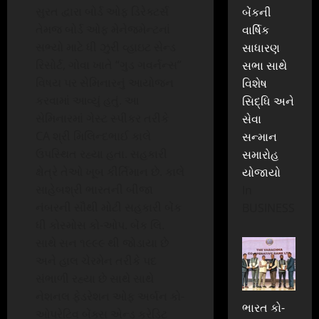
સુરત દ્વારા બોર્ડ ઓફ ડિરેક્ટર્સ
બેંકની
તેમજ બોર્ડ ઓફ મેનેજમેન્ટનાં
વાર્ષિક
સભ્યો માટે ધી ઝુરી વ્હાઇટ સેન્ડ
સાધારણ
રિસોર્ટ, ગોવા ખાતે “ગુડ ગવર્નન્સ”
સભા સાથે
વિષય પર સેમિનારનું આયોજન
વિશેષ
કરવામાં આવ્યું હતું. આ
સિદ્ધિ અને
સેમિનારમાં ગેસ્ટ સ્પીકર તરીકે
સેવા
CA શ્રી મિલિન્દભાઈ કાલે
સન્માન
ઉપસ્થિત રહ્યા હતા. સહકારી
સમારોહ
ક્ષેત્રે તેઓ ખૂબ કીર્તિમાન છે. કાલે
યોજાયો
સાહેબશ્રી ભારતની બીજા
In
નંબરની સૌથી મોટી સહકારી બેંક
BUSINESS
ધી કોસ્મોસ કો-ઓપ. બેંક લિ.
સાથે સન ૧૯૯૯ થી જોડાયા છે
અને હાલ ચેરમેન તરીકે પદ
સંભાળી રહ્યા છે સાથે સાથે
નેશનલ ફેડરેશન ઓફ અર્બન કો-
ભારત કો-
ઓપરેટિવ બેંક્સ એન્ડ ક્રેડિટ