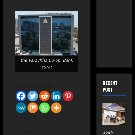
1 minute read
the Varachha Co-op. Bank
surat
RECENT
Spread the love
POST
ગુજરાતની ગતિશીલ સહકારી
બેંકોમાં અગ્રીમ સ્થાન ધરાવતી
ધી વરાછા કો – ઓપ. બેંક લિ.,
વરાછા