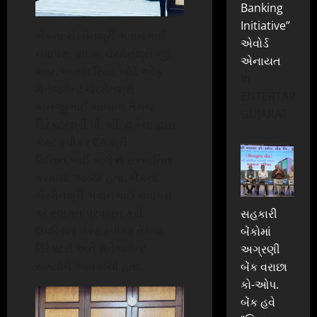
Banking
Initiative”
બેંકના ચેરમેનશ્રી ભવાનભાઈ
એવોર્ડ
નવાપરા, વાઇસ ચેરમેનશ્રી જી.
એનાયત
આર. આસોદરિયા, બોર્ડ ઓફ
In
મેનેજમેન્ટ ચેરમેનશ્રી
ENTERTAINME
કાનજીભાઈ ભાલાળા તેમજ
GUJARAT
ડિરેક્ટરશ્રી પી. બી. ઢાકેચા દ્વારા
ગેસ્ટ સ્પીકર CA શ્રી
મિલિન્દભાઈ કાલે ને સન્માનિત
કરવામાં આવ્યા હતા. બેંકનાં
ચેરમેનશ્રી ભવાનભાઈ નવાપરા
એ સ્વાગત પ્રવચન કરી
સહકારી
ઉપસ્થિત ગેસ્ટ સ્પીકર તેમજ
બેંકોમાં
ડિરેક્ટર્સ અને મેનેજમેન્ટ
અગ્રણી
સભ્યોને આવકાર્યા હતા.
બેંક વરાછા
કો-ઓપ.
બેંક હવે