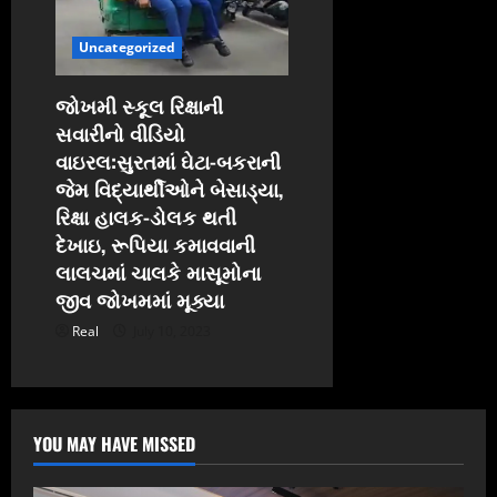
Uncategorized
જોખમી સ્કૂલ રિક્ષાની
સવારીનો વીડિયો
વાઇરલ:સુરતમાં ઘેટા-બકરાની
જેમ વિદ્યાર્થીઓને બેસાડ્યા,
રિક્ષા હાલક-ડોલક થતી
દેખાઇ, રૂપિયા કમાવવાની
લાલચમાં ચાલકે માસૂમોના
જીવ જોખમમાં મૂક્યા
Real
July 10, 2023
YOU MAY HAVE MISSED