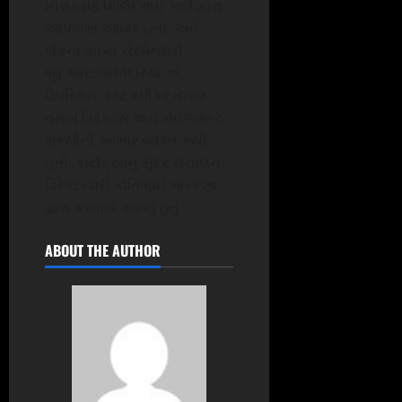
નિરાકરણ મિલિંદભાઈ કાલે દ્વારા
આપવામાં આવ્યા હતા. અંતે
બેંકના વાઇસ ચેરમેનશ્રી
જી.આર.આસોદરિયા એ
ઉપસ્થિત ગેસ્ટ સ્પીકર તેમજ
તમામ ડિરેક્ટર્સ અને મેનેજમેન્ટ
સભ્યોનો આભાર વ્યક્ત કર્યો
હતો. કાર્યક્રમનું સુંદર સંચાલન
ડિરેક્ટરશ્રી કાંતિભાઈ મારકણા
દ્વારા કરવામાં આવ્યું હતું.
ABOUT THE AUTHOR