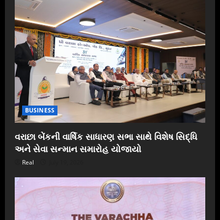
BUSINESS
વરાછા બેંકની વાર્ષિક સાધારણ સભા સાથે વિશેષ સિદ્ધિ
અને સેવા સન્માન સમારોહ યોજાયો
Real
July 19, 2026