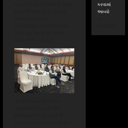
કરવામાં
જ બેંકની પ્રગતિ વેગવંતી રાખવા
આવ્યો
મહત્વની બની રહે છે. હાલનાં
In
સમયમાં ઇન્ફોર્મેશન
GUJARAT
ટેકનોલોજીનો મહત્તમ ઉપયોગ
કરીને ગુડ ગવર્નન્સને ઉત્કૃષ્ટ
કરવા તાકીદ કરી હતી.
આ સેમિનારમાં યોજાયેલ
પ્રશ્નોત્તરીમાં ડિરેક્ટર્સ અને
મેનેજમેન્ટ સભ્યો સહભાગી
બન્યા હતા અને અનેક પ્રશ્નોના