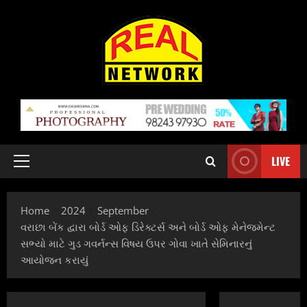
Skip
to
content
LIVE
Primary
Menu
Home
2024
September
વરાછા બેંક દ્વારા બોર્ડ ઓફ ડિરેક્ટર્સ અને બોર્ડ ઓફ મેનેજમેન્ટ
સભ્યો માટે ગુડ ગવર્નન્સ વિષય ઉપર ગોવા ખાતે સેમિનારનું
આયોજન કરાયું