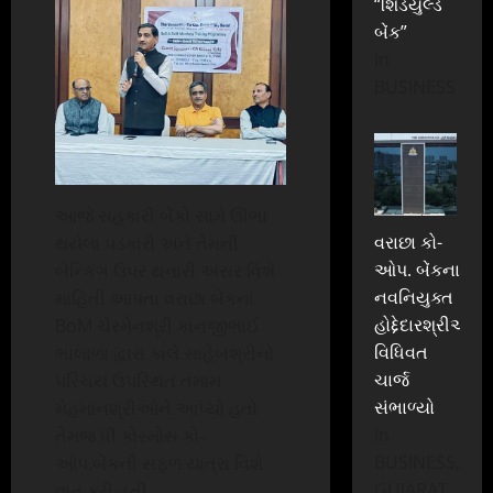
“શિડયુલ્ડ
બેંક”
In
BUSINESS
આજે સહકારી બેંકો સામે ઊભા
વરાછા કો-
થયેલા પડકારો અને તેમની
ઓપ. બેંકના
બેન્કિંગ ઉપર થનારી અસર વિશે
નવનિયુક્ત
માહિતી આપતા વરાછા બેંકનાં
હોદ્દેદારશ્રીઓએ
BoM ચેરમેનશ્રી કાનજીભાઈ
વિધિવત
ભાલાળા દ્વારા કાલે સાહેબશ્રીનો
ચાર્જ
પરિચય ઉપસ્થિત તમામ
સંભાળ્યો
મેહમાનશ્રીઓને આપ્યો હતો
In
તેમજ ધી કોસ્મોસ કો-
BUSINESS,
ઓપ.બેંકની સફળ યાત્રા વિશે
GUJARAT
વાત કરી હતી.