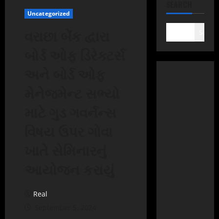
SEARCH
Uncategorized
વરાછા બેંક દ્વારા
Search
બોર્ડ ઓફ ડિરેક્ટર્સ
અને બોર્ડ ઓફ
મેનેજમેન્ટ સભ્યો
માટે ગુડ ગવર્નન્સ
વિષય ઉપર ગોવા
ખાતે સેમિનારનું
આયોજન કરાયું
Real
September 5, 2024