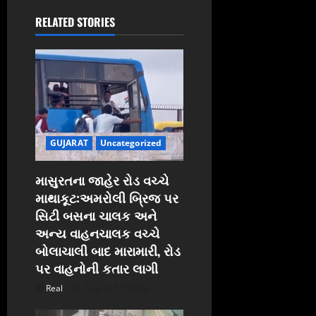
i
RELATED STORIES
g
a
t
i
GUJARAT
Uncategorized
o
માસુરતના જાહેર રોડ વચ્ચે
માથાકૂટ:અમરોલી બ્રિજ પર
n
સિટી બસના ચાલક અને
અન્ય વાહનચાલક વચ્ચે
બોલાચાલી બાદ મારામારી, રોડ
પર વાહનોની કતાર લાગી
Real
August 17, 2023