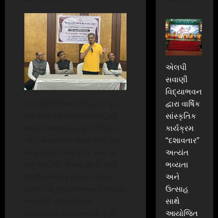
એલપી
સવાણી
વિદ્યાભવન
દ્વારા વાર્ષિક
CA શ્રી મિલિન્દ કાલે દ્વારા ગુડ
સાંસ્કૃતિક
ગવર્નન્સ પર વિગતવાર માહિતી
કાર્યક્રમ
આપતા જણાવ્યું હતું કે, RBIનાં
“દશાવતાર”
નીતિ-નિયમોની જાણ અને તેનું
અત્યંત
અનુકરણ બેંકમાં દરેક સ્તર પર
ભવ્યતા
થવું જોઈએ. બેંકના BoD અને
અને
BoM સભ્યોનું સંકલન બેંકની
ઉત્સાહ
પ્રગતિમાં ખૂબ અગત્યની ભૂમિકા
સાથે
ભજવે છે. ત્યારે બેંકના
આયોજિત
કર્મચારીની કાર્યક્ષમતામાં વૃદ્ધિ