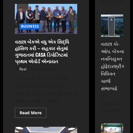
BUSINESS
વધતી
મોંઘવારીમાં
ભાવ-
વધારાનો
ભડકો,
આજથી
BUSINESS
મોંઘો
થયો
કોમર્શિયલ
સિલિન્ડર
વરાછા બેંકએ વધુ એક સિદ્ધિ
વરાછા કો-
હાંસિલ કરી – સહકાર સેતુમાં
ઓપ. બેંકના
ગુજરાતમાં CASA ડિપોઝિટમાં
નવનિયુક્ત
પ્રથમ એવોર્ડ એનાયત
હોદ્દેદારશ્રીઓએ
Real
October 1, 2024
વિધિવત
ગુજરાતની અગ્રણ્ય બેંકોમાં
ચાર્જ
સ્થાન ધરાવતી ધી વરાછા કો-
સંભાળ્યો
ઓપ. બેંક લિ., સુરતને ગુજરાતની
In
તમામ કો- ઓપ. બેંકોમાં...
BUSINESS,
GUJARAT
Read
Read More
more
about
વરાછા
બેંકએ