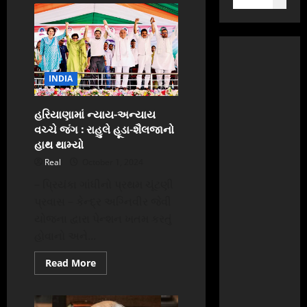
INDIA
હરિયાણામાં ન્યાય-અન્યાય
વચ્ચે જંગ : રાહુલે હૂડા-શૈલજાનો
હાથ થામ્યો
Real
October 1, 2024
– પ્રિયંકા ગાંધીનો પ્રથમ ચૂંટણી
પ્રવાસ – કેન્દ્ર અગ્નિવીર જેવી
યોજના દ્વારા પેન્શન ખતમ કરતું
હોવાનો અને...
Read
Read More
more
about
હરિયાણામાં
ન્યાય-