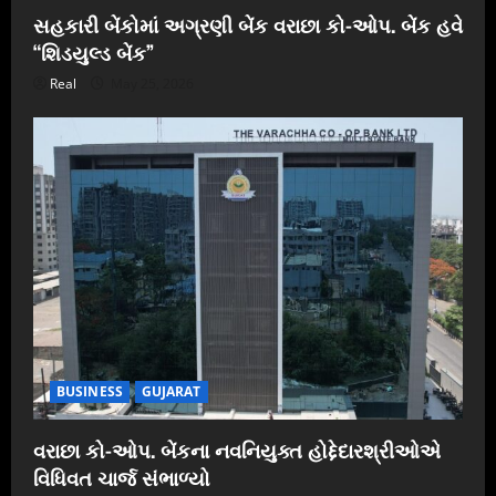
સહકારી બેંકોમાં અગ્રણી બેંક વરાછા કો-ઓપ. બેંક હવે
“શિડયુલ્ડ બેંક”
Real
May 25, 2026
BUSINESS
GUJARAT
વરાછા કો-ઓપ. બેંકના નવનિયુક્ત હોદ્દેદારશ્રીઓએ
વિધિવત ચાર્જ સંભાળ્યો