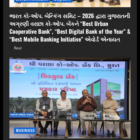
ભારત કો-ઓપ. બેન્કિંગ સમિટ – 2026 દ્વારા ગુજરાતની
અગ્રણી વરાછા કો-ઓપ. બેંકને “Best Urban
Cooperative Bank”, “Best Digital Bank of the Year” &
“Best Mobile Banking Initiative” એવોર્ડ એનાયત
Real
June 6, 2026
BUSINESS