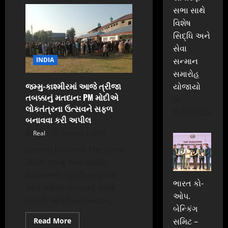
અભિનેતા
રજનીકાંત
સભા સાથે
હોસ્પિટલમાં
વિશેષ
દાખલ:
મોડી
સિદ્ધિ અને
રાત્રે
લથડી
સેવા
તબિયત,
પત્નીએ
સન્માન
INDIA
આપ્યું
હેલ્થ
સમારોહ
અપડેટ
જમ્મુ-કાશ્મીરમાં આજે ત્રીજા
યોજાયો
તબક્કાનું મતદાન: PM મોદીએ
In
લોકતંત્રના ઉત્સવને સફળ
BUSINESS
બનાવવા કરી અપીલ
Real
October 1, 2024
Jammu Kashmir Elections
2024: જમ્મુ અને કાશ્મીર
વિધાનસભા ચૂંટણીના ત્રીજા
ભારત કો-
અને અંતિમ તબક્કામાં આજે
ઓપ.
(પહેલી ઓક્ટોબર) મતદાન...
બેન્કિંગ
Read
Read More
સમિટ –
more