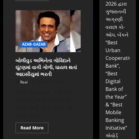
2026 દ્વારા
about
જમ્મુ-
ગુજરાતની
કાશ્મીરમાં
આજે
અગ્રણી
ત્રીજા
તબક્કાનું
વરાછા કો-
મતદાન:
PM
ઓપ. બેંકને
મોદીએ
“Best
લોકતંત્રના
AZAB-GAZAB
ઉત્સવને
Urban
સફળ
બનાવવા
Cooperative
બોલીવુડ અભિનેતા ગોવિંદાને
કરી
અપીલ
Bank”,
ઘૂંટણમાં વાગી ગોળી, ઘાયલ થતાં
આઇસીયુમાં ભરતી
“Best
Digital
Real
October 1, 2024
Bank of
Actor Govinda : અભિનેતા
the Year”
ગોવિંદાને તેમની જ બંદૂક વડે
& “Best
પગમાં ગોળી વાગી ગઇ છે. આ
Mobile
ઘટના સવારે...
Banking
Read
Initiative”
Read More
more
એવોર્ડ
about