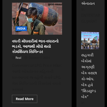
બોલીવુડ
એનાયત
અભિનેતા
ગોવિંદાને
In
ઘૂંટણમાં
વાગી
ENTERTAINME
ગોળી,
GUJARAT
ઘાયલ
થતાં
આઇસીયુમાં
INDIA
ભરતી
વધતી મોંઘવારીમાં ભાવ-વધારાનો
ભડકો, આજથી મોંઘો થયો
કોમર્શિયલ સિલિન્ડર
સહકારી
Real
October 1, 2024
બેંકોમાં
Commercial LPG Price Hike:
અગ્રણી
આજે ઓક્ટોમ્બર મહિનાની
બેંક વરાછા
શરુઆતમાં જ વહેલી સવારે LPG
કો-ઓપ.
ગેસ સિલિન્ડરની કિંમતોમાં વધારો
બેંક હવે
કરવામાં...
“શિડયુલ્ડ
બેંક”
Read
Read More
more
In
about