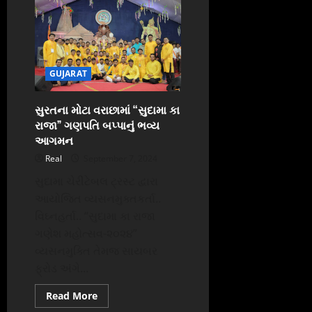
ઓપરેટિવ
બેંકને
ફાઇનાન્સિયલ
સ્ટેબિલિટી
માટે
સ્કોબા
પ્રાઇડ
GUJARAT
એવોર્ડ
મળ્યો
સુરતના મોટા વરાછામાં “સુદામા કા
રાજા” ગણપતિ બપ્પાનું ભવ્ય
આગમન
Real
September 7, 2024
સુદામા ચેરીટેબલ ટ્રસ્ટ દ્વારા
આયોજિત વ્યસનમુક્તકર્તા..
વિઘ્નહર્તા.. “સુદામા કા રાજા
ગણેશ મહોત્સવ-૨૦૨૪”
વ્યસનમુક્તિ તેમજ સાયબર
ફ્રોડ અંગે...
Read
Read More
more