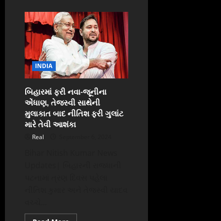
about
સુરતના
મોટા
વરાછામાં
“સુદામા
કા
રાજા”
ગણપતિ
બપ્પાનું
ભવ્ય
INDIA
આગમન
બિહારમાં ફરી નવા-જૂનીના
એંધાણ, તેજસ્વી સાથેની
મુલાકાત બાદ નીતિશ ફરી ગુલાંટ
મારે તેવી આશંકા
Real
September 6, 2024
Bihar Nitish Kumar News
Updates| બિહારની રાજધાની
પટનામાં ત્રણ દિવસ પહેલા
નીતિશ કુમાર અને તેજસ્વી યાદવ
વચ્ચે...