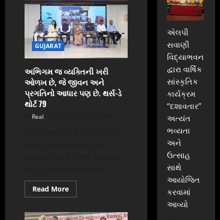
વધુ
એક
સિદ્ધિ
હાંસિલ
કરી
એલપી
–
સહકાર
સવાણી
GUJARAT
સેતુમાં
ગુજરાતમાં
વિદ્યાભવન
CASA
દ્વારા વાર્ષિક
ડિપોઝિટમાં
અભિગમ જ વ્યક્તિની ખરી
પ્રથમ
સાંસ્કૃતિક
ઓળખ છે, જે જીવન અને
એવોર્ડ
એનાયત
પ્રગતિનો આધાર પણ છે. થર્સ-ડે
કાર્યક્રમ
થોર્ટ 79
“દશાવતાર”
Real
September 19, 2024
અત્યંત
ભવ્યતા
સરળ જીવન સાથે માણસ ઈચ્છે
અને
તેટલી પ્રગતિ કરી શકે છે.
ઉત્સાહ
જીવનમાં એવી ઈચ્છા જગાડવા
સાથે
અને હકારાત્મક અભિગમો...
આયોજિત
Read
Read More
કરવામાં
more
about
આવ્યો
અભિગમ
In
જ