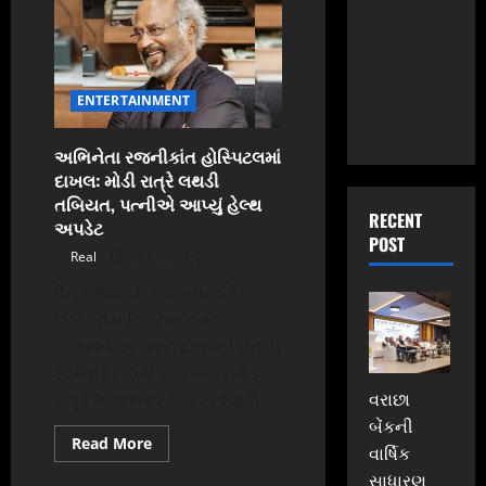
અન્યાય
વચ્ચે
જંગ
:
રાહુલે
હૂડા-
શૈલજાનો
ENTERTAINMENT
હાથ
થામ્યો
અભિનેતા રજનીકાંત હોસ્પિટલમાં
દાખલ: મોડી રાત્રે લથડી
તબિયત, પત્નીએ આપ્યું હેલ્થ
RECENT
અપડેટ
POST
Real
October 1, 2024
Rajinikanth Admitted To
Hospital In Chennai:
સાઉથના સુપરસ્ટાર રજનીકાંતની
સોમવારે (30મી સપ્ટેમ્બર) મોડી
વરાછા
રાત્રે અચાનક તબિયત લથડી...
બેંકની
Read
Read More
વાર્ષિક
more
about
સાધારણ