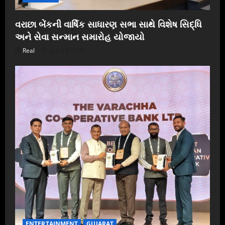
વરાછા બેંકની વાર્ષિક સાધારણ સભા સાથે વિશેષ સિદ્ધિ
અને સેવા સન્માન સમારોહ યોજાયો
Real
July 19, 2026
ENTERTAINMENT
GUJARAT