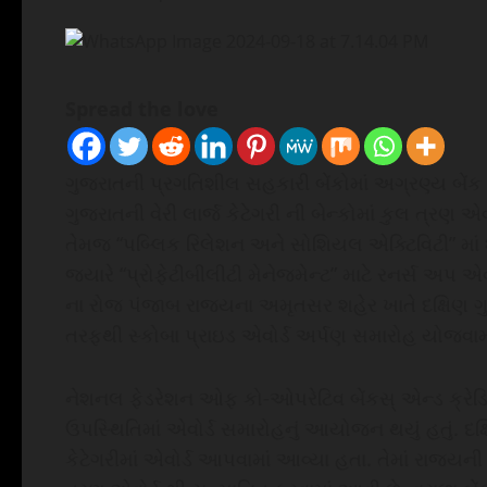
Spread the love
ગુજરાતની પ્રગતિશીલ સહકારી બેંકોમાં અગ્રણ્ય બેંક 
ગુજરાતની વેરી લાર્જ કેટેગરી ની બેન્કોમાં કુલ ત્રણ એ
તેમજ “પબ્લિક રિલેશન અને સોશિયલ એક્ટિવિટી” માં શ્ર
જ્યારે “પ્રોફેટીબીલીટી મેનેજમેન્ટ” માટે રનર્સ અપ એ
ના રોજ પંજાબ રાજ્યના અમૃતસર શહેર ખાતે દક્ષિણ 
તરફથી સ્કોબા પ્રાઇડ એવોર્ડ અર્પણ સમારોહ યોજવામ
નેશનલ ફેડરેશન ઓફ કો-ઓપરેટિવ બેંકસ્ એન્ડ ક્રેડિટ
ઉપસ્થિતિમાં એવોર્ડ સમારોહનું આયોજન થયું હતું. દક
કેટેગરીમાં એવોર્ડ આપવામાં આવ્યા હતા. તેમાં રાજ્યન