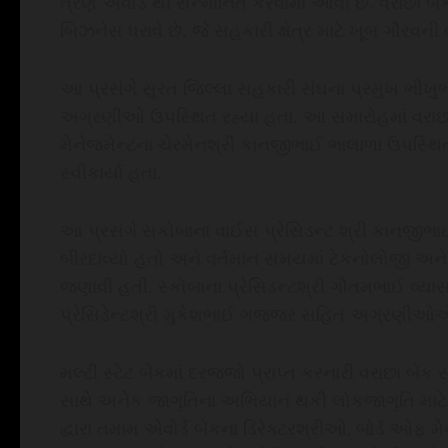
ત્રણ એવોર્ડ થી સન્માનિત કરવામાં આવી છે. વરાછા બેં
બિઝનેસ ધરાવે છે. જે સહકારી ક્ષેત્ર માટે ખૂબ ગૌરવની 
આ પ્રસંગે સુરત જિલ્લા સહકારી સંઘના પ્રમુખ ભીખુ
અગ્રણીઓ ઉપસ્થિત રહ્યા હતા. આ સમારોહમાં વરાછા 
મેનેજમેન્ટના ચેરમેનશ્રી કાનજીભાઈ ભાલાળા ઉપસ્થિત 
સ્વીકાર્યા હતા.
આ પ્રસંગે સકોબાના વાઈસ પ્રેસિડન્ટ શ્રી કાનજીભા
બીરદાવ્યો હતો અને વર્તમાન સમયમાં ટેકનોલોજી 
જણાવી હતી. સ્કોબાના પ્રેસિડન્ટશ્રી ગૌતમભાઈ વ્યાસ
પ્રેસિડેન્ટશ્રી મુકેશભાઈ ગજ્જર સહિત અગ્રણીઓએ વર
મલ્ટી સ્ટેટ બેંકમાં દરજ્જો પ્રાપ્ત કરનારી વરાછા બેં
સાથે અનેક જાગૃતિના અભિયાન થકી લોકજાગૃતિ માટેના 
દ્વારા તમામ એવોર્ડ બેંકના ડિરેક્ટરશ્રીઓ, બોર્ડ ઓફ મે