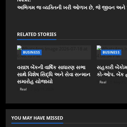
s
અભિગમ જ વ્યક્તિની ખરી ઓળખ છે, જે જીવન અને પ્ર
t
n
RELATED STORIES
a
BUSINESS
BUSINESS
v
i
વરાછા બેંકની વાર્ષિક સાધારણ સભા
સહકારી બેંકોમ
સાથે વિશેષ સિદ્ધિ અને સેવા સન્માન
કો-ઓપ. બેંક હ
g
સમારોહ યોજાયો
Real
May 25,
a
Real
July 19, 2026
t
i
YOU MAY HAVE MISSED