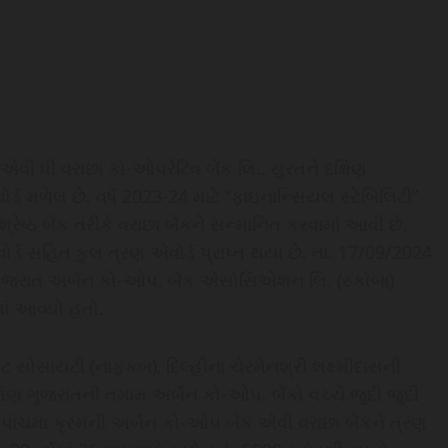
એવી ધી વરાછા કો-ઓપરેટિવ બેંક લિ., સુરતને દક્ષિણ
વોર્ડ મળેલ છે. વર્ષ 2023-24 માટે “ફાઇનાન્સિયલ સ્ટેબિલિટી”
ેષ્ઠ બેંક તરીકે વરાછા બેંકને સન્માનિત કરવામાં આવી છે.
વોર્ડ સહિત કુલ ત્રણ એવોર્ડ પ્રાપ્ત થયા છે. તા. 17/09/2024
ગુજરાત અર્બન કો-ઓપ. બેંક એસોસિએશન લિ. (સ્કોબા)
ાં આવ્યો હતો.
 સોસાયટી (નાફકબ), દિલ્હીના ચેરમેનશ્રી લક્ષ્મીદાસની
્ષિણ ગુજરાતની તમામ અર્બન કો-ઓપ. બેંકો વચ્ચે જુદી જુદી
ી પાંચમા ક્રમની અર્બન કો-ઓપ બેંક એવી વરાછા બેંકને ત્રણ