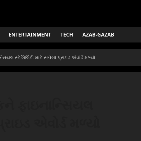
ENTERTAINMENT
TECH
AZAB-GAZAB
સિયલ સ્ટેબિલિટી માટે સ્કોબા પ્રાઇડ એવોર્ડ મળ્યો
ંકને ફાઇનાન્સિયલ
પ્રાઇડ એવોર્ડ મળ્યો