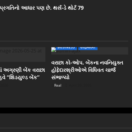
ગતિનો આધાર પણ છે. થર્સ-ડે થોર્ટ 79
BUSINESS
GUJARAT
વરાછા કો-ઓપ. બેંકના નવનિયુક્ત
ાં અગ્રણી બેંક વરાછા
હોદ્દેદારશ્રીઓએ વિધિવત ચાર્જ
વે “શિડયુલ્ડ બેંક”
સંભાળ્યો
 2026
Real
April 20, 2026