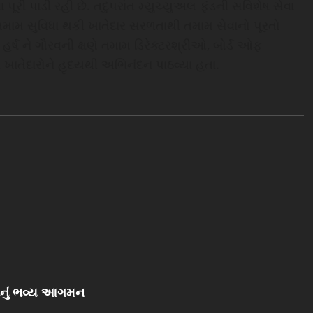
ેવા પૂરી પાડી રહી છે. તદુપરાંત મ્યુચ્યુઅલ ફંડની સવિશેષ સેવા
તમામ સુવિધા થકી ખાતેદાર સરળતાથી તમામ સેવાનો પૂરતો
ર્ષ ને ગૌરવની ક્ષણે તમામ ડિરેક્ટરશ્રીઓ, બોર્ડ ઓફ
 ખાતેદારોને હૃદયથી અભિનંદન પાઠવ્યા હતા.
પાનું ભવ્ય આગમન