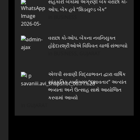
સહકારી બેંકોમાં અગ્રણી બેંક વરાછા કો-
ઓપ. બેંક હવે “શિડયુલ્ડ બેંક”
In BUSINESS
વરાછા કો-ઓપ. બેંકના નવનિયુક્ત
હોદ્દેદારશ્રીઓએ વિધિવત ચાર્જ સંભાળ્યો
In BUSINESS, GUJARAT
એલપી સવાણી વિદ્યાભવન દ્વારા વાર્ષિક
સાંસ્કૃતિક કાર્યક્રમ “દશાવતાર” અત્યંત
ભવ્યતા અને ઉત્સાહ સાથે આયોજિત
કરવામાં આવ્યો
In GUJARAT