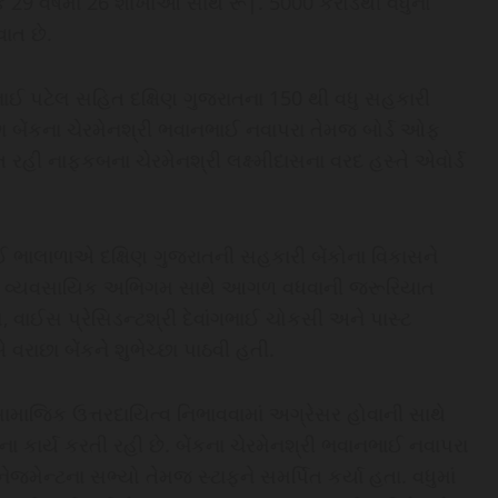
ક 29 વર્ષમાં 26 શાખાઓ સાથે રૂ|. 5000 કરોડથી વધુનો
વાત છે.
ભાઈ પટેલ સહિત દક્ષિણ ગુજરાતના 150 થી વધુ સહકારી
બેંકના ચેરમેનશ્રી ભવાનભાઈ નવાપરા તેમજ બોર્ડ ઓફ
રહી નાફકબના ચેરમેનશ્રી લક્ષ્મીદાસના વરદ હસ્તે એવોર્ડ
ઈ ભાલાળાએ દક્ષિણ ગુજરાતની સહકારી બેંકોના વિકાસને
અને વ્યવસાયિક અભિગમ સાથે આગળ વધવાની જરૂરિયાત
, વાઈસ પ્રેસિડન્ટશ્રી દેવાંગભાઈ ચોકસી અને પાસ્ટ
ાછા બેંકને શુભેચ્છા પાઠવી હતી.
ક સામાજિક ઉત્તરદાયિત્વ નિભાવવામાં અગ્રેસર હોવાની સાથે
કાર્ય કરતી રહી છે. બેંકના ચેરમેનશ્રી ભવાનભાઈ નવાપરા
નેજમેન્ટના સભ્યો તેમજ સ્ટાફને સમર્પિત કર્યા હતા. વધુમાં