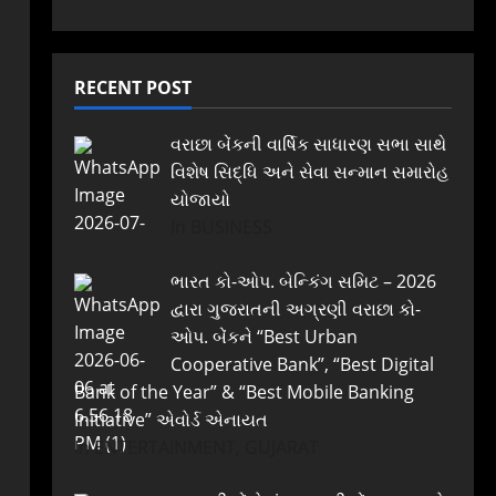
RECENT POST
વરાછા બેંકની વાર્ષિક સાધારણ સભા સાથે
વિશેષ સિદ્ધિ અને સેવા સન્માન સમારોહ
યોજાયો
In BUSINESS
ભારત કો-ઓપ. બેન્કિંગ સમિટ – 2026
દ્વારા ગુજરાતની અગ્રણી વરાછા કો-
ઓપ. બેંકને “Best Urban
Cooperative Bank”, “Best Digital
Bank of the Year” & “Best Mobile Banking
Initiative” એવોર્ડ એનાયત
In ENTERTAINMENT, GUJARAT