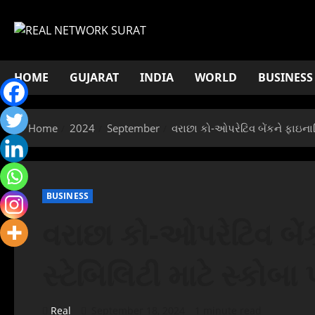
Skip
to
content
HOME
GUJARAT
INDIA
WORLD
BUSINESS
Home
2024
September
વરાછા કો-ઓપરેટિવ બેંકને ફાઇનાન્
BUSINESS
વરાછા કો-ઓપરેટિવ બે
સ્ટેબિલિટી માટે સ્કોબા 
Real
September 18, 2024
1 minute read