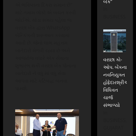
બેંક”
એ ભવિષ્યના દિકરા સમાન છે”
In
માટે તમામ લોકો એ બચત કરવી
BUSINESS
જોઈએ. થોડા સમય પહેલા જ
વરાછા બેંક દ્વારા WhatsApp
બેન્કિંગની શરૂઆત કરવામાં
આવી છે. જેનો લાભ મહત્તમ
ખાતેદારો મેળવી રહ્યા છે અને
આજરોજ વધારે એક સેવાના
વરાછા કો-
શુભારંભ થકી વરાછા બેંક પોતાના
ઓપ. બેંકના
ખાતેદારો ને વધુ માં વધુ સેવા
નવનિયુક્ત
આપવા માટે કટિબદ્ધ બનવા
હોદ્દેદારશ્રીઓએ
પામશે.
વિધિવત
ચાર્જ
સંભાળ્યો
In
BUSINESS,
GUJARAT