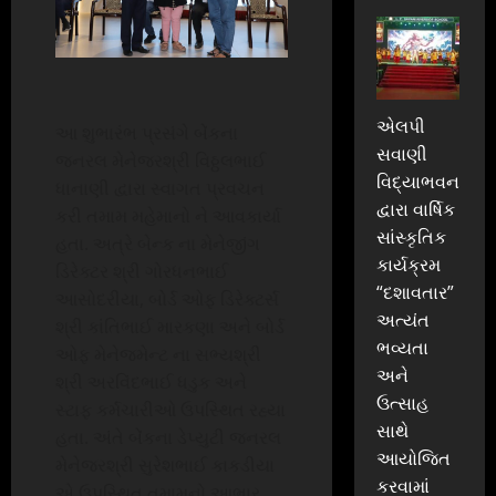
એલપી
આ શુભારંભ પ્રસંગે બેંકના
સવાણી
જનરલ મેનેજરશ્રી વિઠ્ઠલભાઈ
વિદ્યાભવન
ધાનાણી દ્વારા સ્વાગત પ્રવચન
દ્વારા વાર્ષિક
કરી તમામ મહેમાનો ને આવકાર્યા
સાંસ્કૃતિક
હતા. અત્રે બેન્ક ના મેનેજીંગ
કાર્યક્રમ
ડિરેક્ટર શ્રી ગોરધનભાઈ
“દશાવતાર”
આસોદરીયા, બોર્ડ ઓફ ડિરેક્ટર્સ
અત્યંત
શ્રી કાંતિભાઈ મારકણા અને બોર્ડ
ભવ્યતા
ઓફ મેનેજમેન્ટ ના સભ્યશ્રી
અને
શ્રી અરવિંદભાઈ ધડુક અને
ઉત્સાહ
સ્ટાફ કર્મચારીઓ ઉપસ્થિત રહ્યા
સાથે
હતા. અંતે બેંકના ડેપ્યુટી જનરલ
આયોજિત
મેનેજરશ્રી સુરેશભાઈ કાકડીયા
કરવામાં
એ ઉપસ્થિત તમામનો આભાર