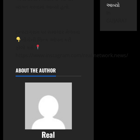
આવ્યો
વ્યક્ત કરવામાં આવ્યો હતો.
In
GUJARAT
ઇન્સ્ટાગ્રામ પર સમાચાર મેળવવા
નીચેની લિન્ક ઓપન કરી
ફોલો કરો
https://www.instagram.com/real.network.news/
ABOUT THE AUTHOR
Real