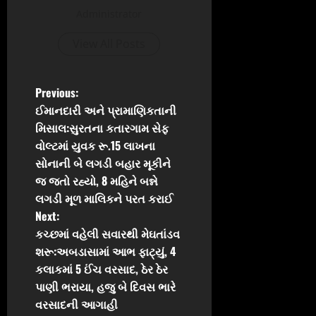
Administrator
View All Posts
P
Previous:
ઈમાનદારી અને પ્રામાણિકતાની
o
મિસાલ:સુરતના કતારગામ સેફ
વોલ્ટમાં યુવક રૂ.15 લાખના
s
સોનાની બે લગડી બહાર મૂકીને
t
જ જતો રહ્યો, 8 મહિને બન્ને
લગડી મૂળ માલિકને પરત કરાઈ
n
Next:
કચ્છમાં વહેલી સવારથી મેઘતાંડવ
a
શરૂ:અબડાસામાં આભ ફાટ્યું, 4
v
કલાકમાં 5 ઈંચ વરસાદ, ઠેર ઠેર
પાણી ભરાયા, હજુ બે દિવસ ભારે
i
વરસાદની આગાહી