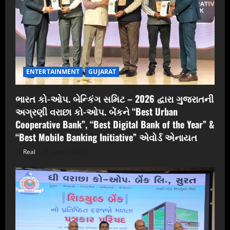
ENTERTAINMENT
GUJARAT
ભારત કો-ઓપ. બેન્કિંગ સમિટ – 2026 દ્વારા ગુજરાતની
અગ્રણી વરાછા કો-ઓપ. બેંકને “Best Urban
Cooperative Bank”, “Best Digital Bank of the Year” &
“Best Mobile Banking Initiative” એવોર્ડ એનાયત
Real
June 6, 2026