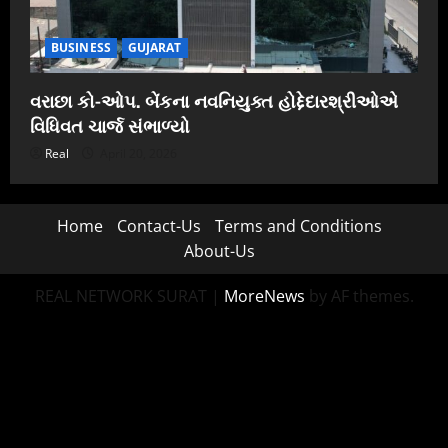
BUSINESS
GUJARAT
વરાછા કો-ઓપ. બેંકના નવનિયુક્ત હોદ્દેદારશ્રીઓએ
વિધિવત ચાર્જ સંભાળ્યો
Real
April 20, 2026
Home
Contact-Us
Terms and Conditions
About-Us
REAL NETWORK SURAT
|
MoreNews
by AF themes.