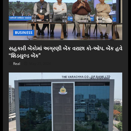
BUSINESS
સહકારી બેંકોમાં અગ્રણી બેંક વરાછા કો-ઓપ. બેંક હવે
“શિડયુલ્ડ બેંક”
Real
May 25, 2026