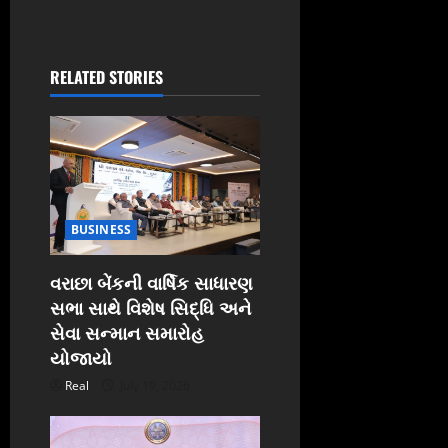
g
a
RELATED STORIES
t
i
o
n
BUSINESS
વરાછા બેંકની વાર્ષિક સાધારણ
સભા સાથે વિશેષ સિદ્ધિ અને
સેવા સન્માન સમારોહ
યોજાયો
Real
July 19, 2026