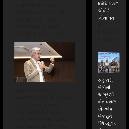
Initiative”
ઉપરાંત અલગ-અલગ ફંડ માં
એવોર્ડ
થતી વધારા-ઘટાડા અને તેના
એનાયત
પરિણામો વિશે Nj વેલ્થના
In
અધિકારીઓ દ્વારા સંપૂર્ણ
ENTERTAINME
માર્ગદર્શન આપવામાં આવ્યું હતું.
GUJARAT
સહકારી
બેંકોમાં
વધુમાં બેંકના ચેરમેનશ્રી
અગ્રણી
ભવાનભાઇ નવાપરા એ જણાવ્યું
બેંક વરાછા
હતું કે, બેંકના બોર્ડ ઓફ
કો-ઓપ.
મેનેજમેન્ટના ચેરમેનશ્રી
બેંક હવે
કાનજીભાઈ ભાલાળાનો હંમેશા
“શિડયુલ્ડ
એવો વિચાર રહ્યો છે કે, “બચત