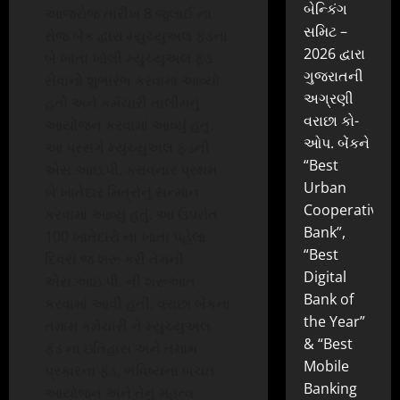
બેન્કિંગ
આજરોજ તારીખ 8 જુલાઈ ના
સમિટ –
રોજ બેંક દ્વારા મ્યુચ્યુઅલ ફંડના
2026 દ્વારા
બે ખાતા ખોલી મ્યુચ્યુઅલ ફંડ
ગુજરાતની
સેવાનો શુભારંભ કરવામા આવ્યો
અગ્રણી
હતો અને કર્મચારી તાલીમનું
વરાછા કો-
આયોજન કરવામાં આવ્યું હતું.
ઓપ. બેંકને
આ પ્રસંગે મ્યુચ્યુઅલ ફંડની
“Best
એસ.આઇ.પી. કરાવનાર પ્રથમ
Urban
બે ખાતેદાર મિત્રોનું સન્માન
Cooperative
કરવામાં આવ્યું હતું. આ ઉપરાંત
Bank”,
100 ખાતેદારો ના ખાતા પહેલા
“Best
દિવસે જ શરૂ કરી તેમની
Digital
એસ.આઇ.પી. ની શરૂઆત
Bank of
કરવામાં આવી હતી. વરાછા બેંકના
the Year”
તમામ કર્મચારી ને મ્યુચ્યુઅલ
& “Best
ફંડ ના ઇતિહાસ અને તમામ
Mobile
પ્રકારના ફંડ, ભવિષ્યના બચત
Banking
આયોજન અને તેનું મહત્વ