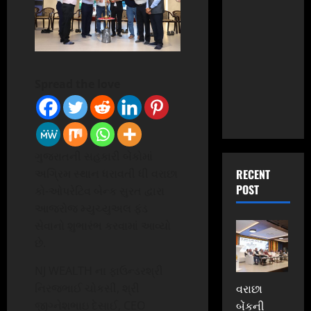
Spread the love
ગુજરાતની સહકારી બેંકોમાં
અગ્રિમ સ્થાન ધરાવતી ધી વરાછા
RECENT
POST
કો-ઓપરેટિવ બેન્ક સુરત દ્વારા
આજરોજ મ્યુચ્યુઅલ ફંડ
સેવાનો શુભારંભ કરવામાં આવ્યો
છે.
NJ WEALTH ના ફાઉન્ડરશ્રી
નિરજભાઈ ચોકસી, શ્રી
વરાછા
જીગ્નેશભાઇ દેસાઈ, CEO
બેંકની