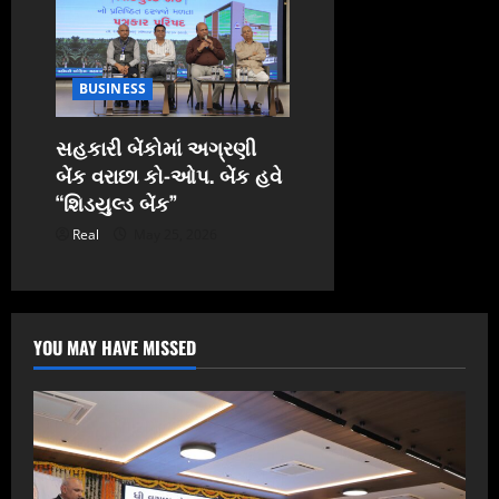
BUSINESS
સહકારી બેંકોમાં અગ્રણી
બેંક વરાછા કો-ઓપ. બેંક હવે
“શિડયુલ્ડ બેંક”
Real
May 25, 2026
YOU MAY HAVE MISSED