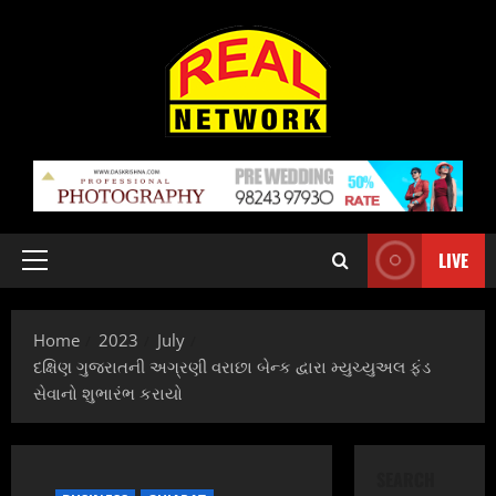
Skip
to
content
LIVE
Primary
Menu
Home
2023
July
દક્ષિણ ગુજરાતની અગ્રણી વરાછા બેન્ક દ્વારા મ્યુચ્યુઅલ ફંડ
સેવાનો શુભારંભ કરાયો
SEARCH