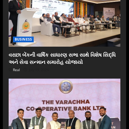
BUSINESS
વરાછા બેંકની વાર્ષિક સાધારણ સભા સાથે વિશેષ સિદ્ધિ
અને સેવા સન્માન સમારોહ યોજાયો
Real
July 19, 2026