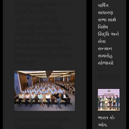
મિસ્બાહ બક્ષામુસા અને મેનેજર
વાર્ષિક
શ્રી મનીષ ગઢવી તેમજ
સાધારણ
વરાછાબેંકના ચેરમેનશ્રી
સભા સાથે
ભવાનભાઈ નવાપરા, વાઈસ
વિશેષ
ચેરમેનશ્રી પ્રભુદાસભાઈ પટેલ
સિદ્ધિ અને
અને બોર્ડ ઓફ ડીરેક્ટર ની
સેવા
ઉપસ્થિતિમાં દીપ પ્રાગટય વિધિ
સન્માન
કરીને આ સેવાનો પ્રારંભ કરવામાં
સમારોહ
આવ્યો હતો
યોજાયો
In
BUSINESS
ભારત કો-
વ્રજ ચોક ખાતે આવેલા વરાછા
ઓપ.
બેંકના સહકાર ભવન ખાતે