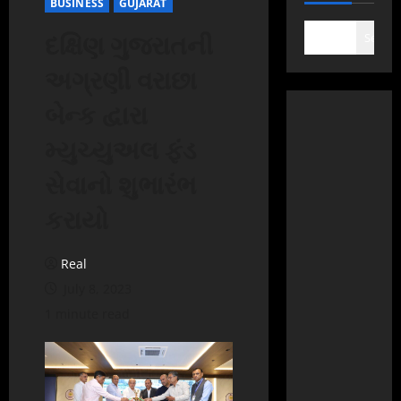
BUSINESS
GUJARAT
દક્ષિણ ગુજરાતની
Search
અગ્રણી વરાછા
બેન્ક દ્વારા
મ્યુચ્યુઅલ ફંડ
સેવાનો શુભારંભ
કરાયો
Real
July 8, 2023
1 minute read