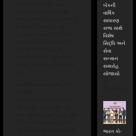
સુરતમાં રત્નકલાકાર દ્વારા
બેંકની
આપઘાતનો પ્રયાસ કરવામાં
વાર્ષિક
આવ્યો હોવાની ઘટના સામે આવી
સાધારણ
છે. મજુરાગેટ બસ સ્ટેન્ડમાં
સભા સાથે
રત્નકલાકાર યુવકે ઝેરી દવા પી
વિશેષ
આપઘાતનો પ્રયાસ કર્યો હતો.
સિદ્ધિ અને
જેથી તેને 108ની મદદથી
સેવા
તાત્કાલિક સિવિલ હોસ્પિટલમાં
સન્માન
સારવાર અર્થે ખસેડવામાં આવ્યો
સમારોહ
હતો.
યોજાયો
In
નોકરીથી ઘરે જતા સમયે ઝેરી
BUSINESS
દવા પીધી
સુરતના મજુરાગેટ વિસ્તારમાં 23
વર્ષીય રમેશ (નામ બદલેલ છે)
માતા અને દાદી સાથે રહે છે. રમેશ
હીરાના કારખાનામાં મજૂરી કામ
કરી પરિવારનું ગુજરાન ચલાવે છે.
ભારત કો-