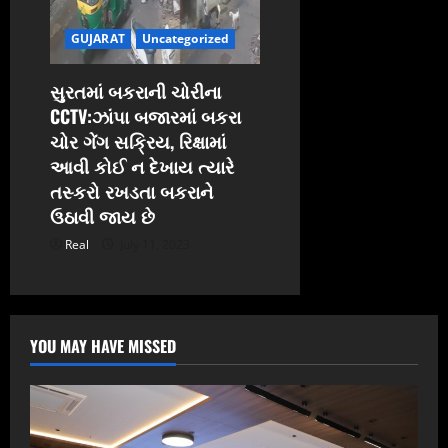
GUJARAT
Uncategorized
સુરતમાં બકરાની ચોરીના
CCTV:ઝાંપા બજારમાં બકરા
ચોર ગેંગ સક્રિય, રિક્ષામાં
આવી કોઈ ન દેખાય ત્યારે
તસ્કરો રખડતા બકરાને
ઉઠાવી જાય છે
Real
July 11, 2023
YOU MAY HAVE MISSED