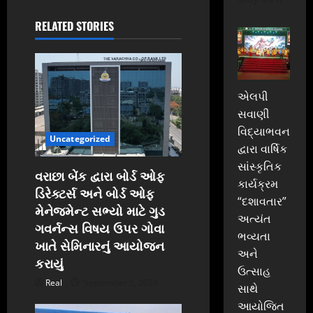
v
i
RELATED STORIES
g
a
એલપી
t
સવાણી
વિદ્યાભવન
Uncategorized
i
દ્વારા વાર્ષિક
સાંસ્કૃતિક
o
વરાછા બેંક દ્વારા બોર્ડ ઓફ
કાર્યક્રમ
ડિરેક્ટર્સ અને બોર્ડ ઓફ
n
“દશાવતાર”
મેનેજમેન્ટ સભ્યો માટે ગુડ
અત્યંત
ગવર્નન્સ વિષય ઉપર ગોવા
ભવ્યતા
ખાતે સેમિનારનું આયોજન
અને
કરાયું
ઉત્સાહ
Real
September 5, 2024
સાથે
આયોજિત