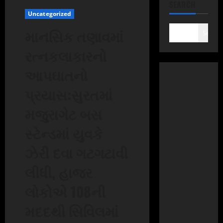
SEARCH
Uncategorized
માનસિક તણાવમાં
Search
રત્નકલાકારનો
આપઘાતનો
પ્રયાસ:સુરતમાં
મજુરાગેટ બસ
સ્ટેન્ડમાં યુવકે
ઝેરી દવા ગટગટાવી
લીધી, હાજર
લોકોએ 108ની
મદદથી સિવિલમાં