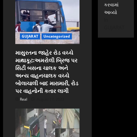
કરવામાં
આવ્યો
In
GUJARAT
GUJARAT
Uncategorized
માસુરતના જાહેર રોડ વચ્ચે
માથાકૂટ:અમરોલી બ્રિજ પર
સિટી બસના ચાલક અને
અન્ય વાહનચાલક વચ્ચે
બોલાચાલી બાદ મારામારી, રોડ
પર વાહનોની કતાર લાગી
Real
August 17, 2023