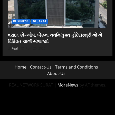
BUSINESS
GUJARAT
વરાછા કો-ઓપ. બેંકના નવનિયુક્ત હોદ્દેદારશ્રીઓએ
વિધિવત ચાર્જ સંભાળ્યો
Real
April 20, 2026
Home
Contact-Us
Terms and Conditions
About-Us
REAL NETWORK SURAT
|
MoreNews
by AF themes.