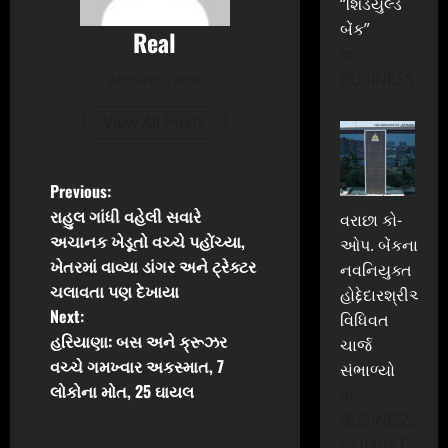
“શિડયુલ્ડ
બેંક”
Real
In
BUSINESS
Administrator
View All Posts
P
Previous:
રાહુલ ગાંધી વહેલી સવારે
વરાછા કો-
o
અચાનક ખેડૂતો વચ્ચે પહોંચ્યા,
ઓપ. બેંકના
ખેતરમાં વાવ્યા ડાંગર અને ટ્રેક્ટર
નવનિયુક્ત
s
ચલાવતા પણ દેખાયા
હોદ્દેદારશ્રીઓએ
t
Next:
વિધિવત
હરિયાણા: બસ અને ક્રૂઝર
ચાર્જ
n
વચ્ચે ગમખ્વાર અકસ્માત, 7
સંભાળ્યો
લોકોના મોત, 25 ઘાયલ
In
a
BUSINESS,
GUJARAT