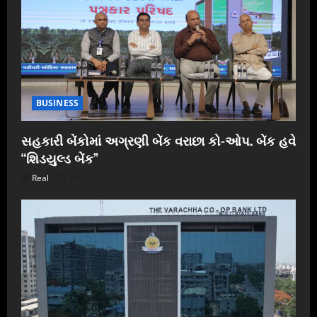
BUSINESS
સહકારી બેંકોમાં અગ્રણી બેંક વરાછા કો-ઓપ. બેંક હવે
“શિડયુલ્ડ બેંક”
Real
May 25, 2026