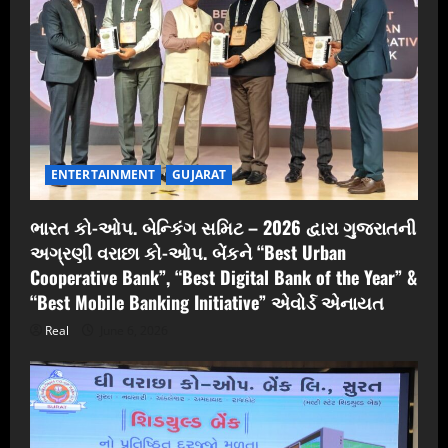
ENTERTAINMENT
GUJARAT
ભારત કો-ઓપ. બેન્કિંગ સમિટ – 2026 દ્વારા ગુજરાતની
અગ્રણી વરાછા કો-ઓપ. બેંકને “Best Urban
Cooperative Bank”, “Best Digital Bank of the Year” &
“Best Mobile Banking Initiative” એવોર્ડ એનાયત
Real
June 6, 2026