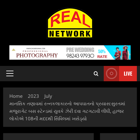
Skip
to
content
LIVE
Primary
Menu
Home
2023
July
માનસિક તણાવમાં રત્નકલાકારનો આપઘાતનો પ્રયાસ:સુરતમાં
મજુરાગેટ બસ સ્ટેન્ડમાં યુવકે ઝેરી દવા ગટગટાવી લીધી, હાજર
લોકોએ 108ની મદદથી સિવિલમાં ખસેડ્યો