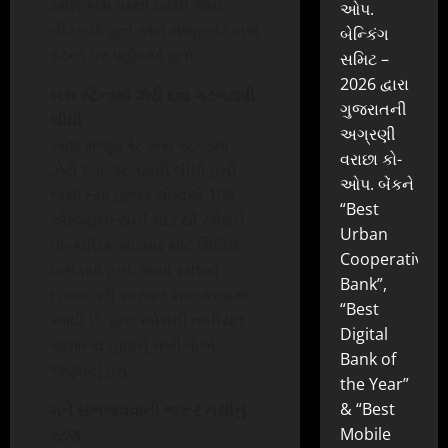
રમેશ કામ પરથી ઘરેથી જવા
ઓપ.
નીકળ્યો હતો અને મજૂરાગેટ બસ
બેન્કિંગ
સ્ટેન્ડ પર પહોંચ્યો હતો.
સમિટ –
2026 દ્વારા
બસ સ્ટેન્ડમાં ઝેરી દવા ગટગટાવી
ગુજરાતની
લીધી
અગ્રણી
રમેશે મજૂરાગેટ બસ સ્ટેન્ડમાં
વરાછા કો-
ઝેરી દવા ગટગટાવી લીધી હતી.
ઓપ. બેંકને
જેથી ત્યાં હાજર લોકોએ 108
“Best
એમ્બ્યુલન્સની મદદથી રમેશને
Urban
તાત્કાલિક સારવાર માટે સિવિલ
Cooperative
ખસેડ્યો હતો. જ્યાં રમેશને
Bank”,
દાખલ કરી સારવાર શરૂ કરવામાં
“Best
આવી છે. હાલ રમેશની તબીયત
Digital
સામાન્ય હોવાનું તબીબોએ
Bank of
જણાવ્યું હતું.
the Year”
& “Best
મને સંભળાવવાની જરૂર નથીનું
Mobile
રટણ