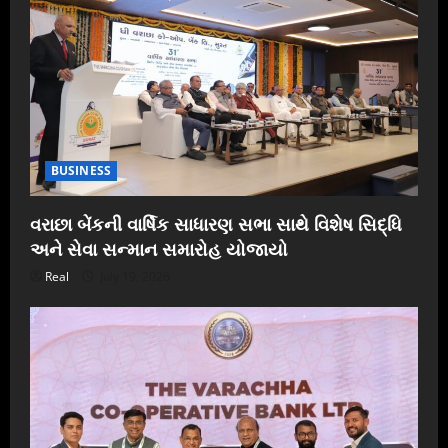
BUSINESS
વરાછા બેંકની વાર્ષિક સાધારણ સભા સાથે વિશેષ સિદ્ધિ
અને સેવા સન્માન સમારોહ યોજાયો
Real
July 19, 2026