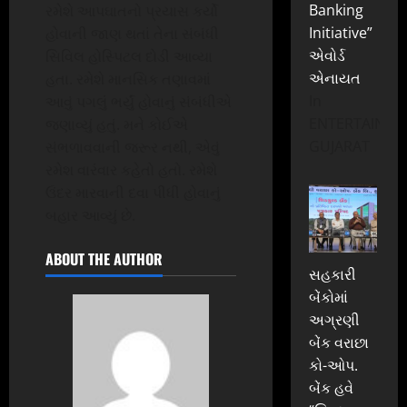
Banking
રમેશે આપઘાતનો પ્રયાસ કર્યો
Initiative”
હોવાની જાણ થતાં તેના સંબંધી
એવોર્ડ
સિવિલ હોસ્પિટલ દોડી આવ્યા
એનાયત
હતા. રમેશે માનસિક તણાવમાં
In
આવું પગલું ભર્યું હોવાનું સંબંધીએ
ENTERTAINME
જણાવ્યું હતું. મને કોઈએ
GUJARAT
સંભળાવવાની જરૂર નથી, એવું
રમેશ વારંવાર કહેતો હતો. રમેશે
ઉંદર મારવાની દવા પીધી હોવાનું
બહાર આવ્યું છે.
ABOUT THE AUTHOR
સહકારી
બેંકોમાં
અગ્રણી
બેંક વરાછા
કો-ઓપ.
બેંક હવે