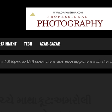
RTAINMENT
TECH
AZAB-GAZAB
:અમરોલી બ્રિજ પર સિટી બસના ચાલક અને અન્ય વાહનચાલક વચ્ચે બોલાચાલ
ચ્ચે માથાકૂટ:અમરોલી