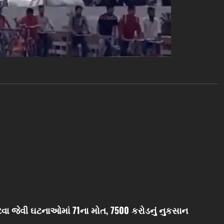
વા જેવી ઘટનાઓમાં 71ના મોત, 7500 કરોડનું નુકસાન