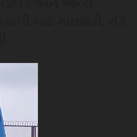
ા ચાલક અને અન્ય
ચાલી બાદ મારામારી, રોડ
ી