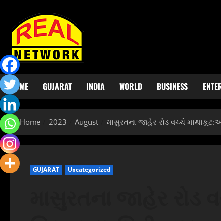
Skip
to
content
HOME
GUJARAT
INDIA
WORLD
BUSINESS
ENTE
Home
2023
August
માસુરતના જાહેર રોડ વચ્ચે માથાકૂટ
GUJARAT
Uncategorized
માસુરતના જાહેર રોડ વ