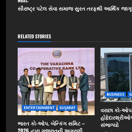
Next:
s
સૌરાષ્ટ્ર પટેલ સેવા સમાજ સુરત તરફથી આર્થિક જાગ
t
n
RELATED STORIES
a
v
i
g
a
BUSINESS
G
t
ENTERTAINMENT
GUJARAT
વરાછા કો-ઓપ.
હોદ્દેદારશ્રી
i
ભારત કો-ઓપ. બેન્કિંગ સમિટ –
સંભાળ્યો
2026 દ્વારા ગુજરાતની અગ્રણી