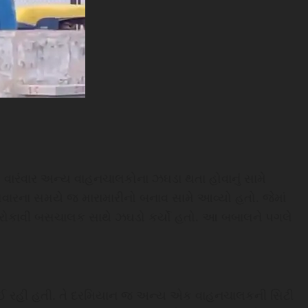
 વારંવાર અન્ય વાહનચાલકોના ઝઘડા થતા હોવાનું સામે
ારના સમયે જ મારામારીનો બનાવ સામે આવ્યો હતો. જેમાં
ોકાવી બસચાલક સાથે ઝઘડો કર્યો હતો. આ બબાલને પગલે
થઈ રહી હતી. તે દરમિયાન જ અન્ય એક વાહનચાલકની સિટી