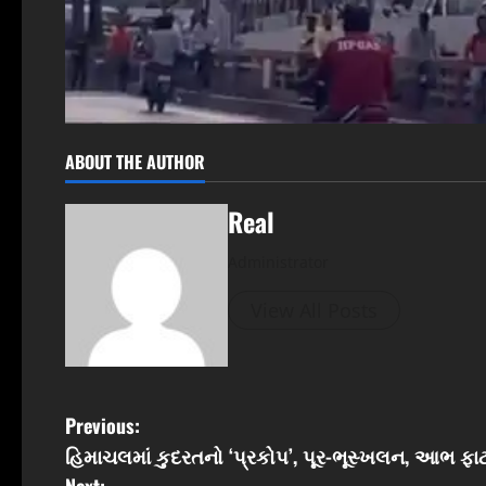
ABOUT THE AUTHOR
Real
Administrator
View All Posts
P
Previous:
હિમાચલમાં કુદરતનો ‘પ્રકોપ’, પૂર-ભૂસ્ખલન, આભ ફાટ
o