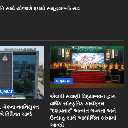
ૃતિ સાથે યોજાશે ૬૫મો સમૂહલગ્નોત્સવ
GUJARAT
UJARAT
એલપી સવાણી વિદ્યાભવન દ્વારા
વાર્ષિક સાંસ્કૃતિક કાર્યક્રમ
 બેંકના નવનિયુક્ત
“દશાવતાર” અત્યંત ભવ્યતા અને
ઓએ વિધિવત ચાર્જ
ઉત્સાહ સાથે આયોજિત કરવામાં
આવ્યો