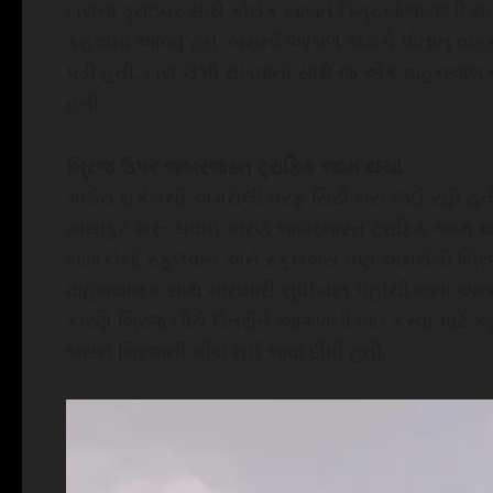
બસના ડ્રાઇવર સાથે કોઈક બાબતે ઉગ્ર બોલાચાલી થઈ
કહેવામાં આવ્યું હતું. બસની આગળ જઈને પોતાનું વા
પડી હતી. બસ ઉભી રાખવાની સાથે જ એક વાહનચાલક 
હતી.
બ્રિજ ઉપર જબરજસ્ત ટ્રાફિક જામ થયો
ગજેરા સર્કલથી અમરોલી તરફ સિટી બસ જઈ રહી હત
માથાકૂટ શરૂ થવાને કારણે જબરજસ્ત ટ્રાફિક જામ 
બાળકોની સ્કૂલવાન અને સ્કૂલબસ પણ અમરોલી બ
વાહનચાલક સાથે મારામારી સુધી વાત પહોંચી જતા અન
કારણે બ્રિજ નીચે ઉતરીને આગળની વાત કરવા માટે ક
બસને બ્રિજની નીચે લઈ જવા દીધી હતી.