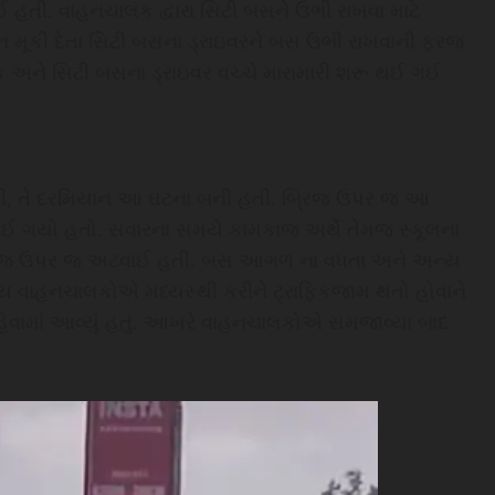
 હતી. વાહનચાલક દ્વારા સિટી બસને ઉભી રાખવા માટે
હન મૂકી દેતા સિટી બસના ડ્રાઇવરને બસ ઉભી રાખવાની ફરજ
અને સિટી બસના ડ્રાઇવર વચ્ચે મારામારી શરૂ થઈ ગઈ
ી, તે દરમિયાન આ ઘટના બની હતી. બ્રિજ ઉપર જ આ
થઈ ગયો હતો. સવારના સમયે કામકાજ અર્થે તેમજ સ્કૂલના
્રિજ ઉપર જ અટવાઈ હતી. બસ આગળ ના વધતા અને અન્ય
્ય વાહનચાલકોએ મધ્યસ્થી કરીને ટ્રાફિકજામ થતો હોવાને
હેવામાં આવ્યું હતું. આખરે વાહનચાલકોએ સમજાવ્યા બાદ