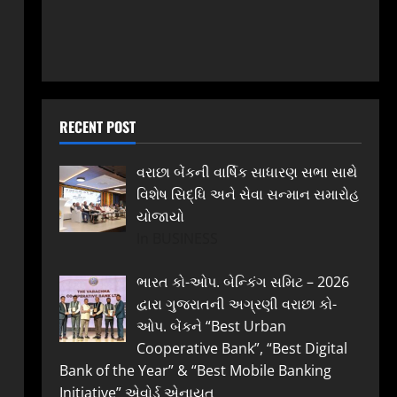
RECENT POST
વરાછા બેંકની વાર્ષિક સાધારણ સભા સાથે
વિશેષ સિદ્ધિ અને સેવા સન્માન સમારોહ
યોજાયો
In BUSINESS
ભારત કો-ઓપ. બેન્કિંગ સમિટ – 2026
દ્વારા ગુજરાતની અગ્રણી વરાછા કો-
ઓપ. બેંકને “Best Urban
Cooperative Bank”, “Best Digital
Bank of the Year” & “Best Mobile Banking
Initiative” એવોર્ડ એનાયત