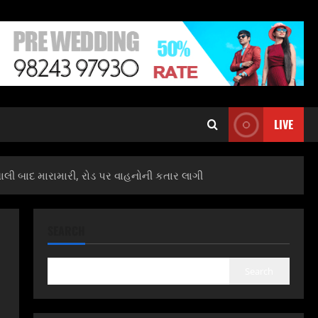
LIVE
ી બાદ મારામારી, રોડ પર વાહનોની કતાર લાગી
SEARCH
Search