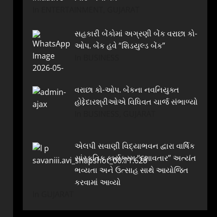
In ENTERTAINMENT, GUJARAT
સહકારી બેંકોમાં અગ્રણી બેંક વરાછા કો-
ઓપ. બેંક હવે “શિડયુલ્ડ બેંક”
In BUSINESS
વરાછા કો-ઓપ. બેંકના નવનિયુક્ત
હોદ્દેદારશ્રીઓએ વિધિવત ચાર્જ સંભાળ્યો
In BUSINESS, GUJARAT
એલપી સવાણી વિદ્યાભવન દ્વારા વાર્ષિક
સાંસ્કૃતિક કાર્યક્રમ “દશાવતાર” અત્યંત
ભવ્યતા અને ઉત્સાહ સાથે આયોજિત
કરવામાં આવ્યો
In GUJARAT