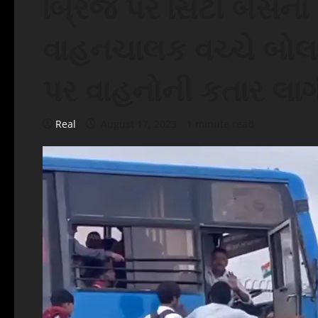
બ્રિજ પર સિટી બસન
વાહનચાલક વચ્ચે બોલા
પર વાહનોની કતાર લાગ
Real
August 17, 2023
1 minute read