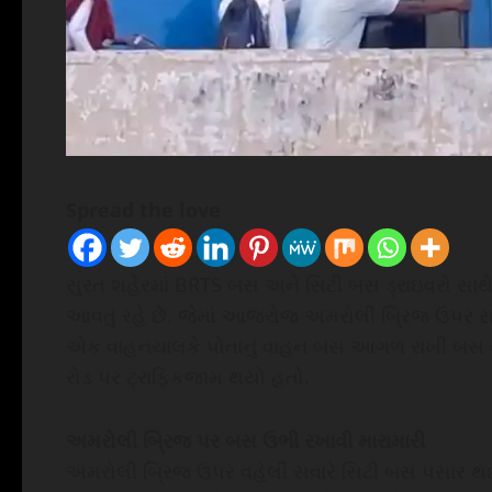
Spread the love
સુરત શહેરમાં BRTS બસ અને સિટી બસ ડ્રાઇવરો સાથે
આવતું રહે છે. જેમાં આજરોજ અમરોલી બ્રિજ ઉપર સવ
એક વાહનચાલકે પોતાનું વાહન બસ આગળ રાખી બસ ર
રોડ પર ટ્રાફિકજામ થયો હતો.
અમરોલી બ્રિજ પર બસ ઉભી રખાવી મારામારી
અમરોલી બ્રિજ ઉપર વહેલી સવારે સિટી બસ પસાર 