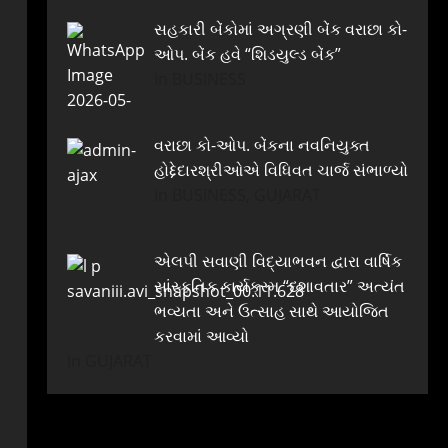
સહકારી બેંકોમાં અગ્રણી બેંક વરાછા કો-
ઓપ. બેંક હવે “શિડયુલ્ડ બેંક”
In BUSINESS
વરાછા કો-ઓપ. બેંકના નવનિયુક્ત
હોદ્દેદારશ્રીઓએ વિધિવત ચાર્જ સંભાળ્યો
In BUSINESS, GUJARAT
એલપી સવાણી વિદ્યાભવન દ્વારા વાર્ષિક
સાંસ્કૃતિક કાર્યક્રમ “દશાવતાર” અત્યંત
ભવ્યતા અને ઉત્સાહ સાથે આયોજિત
કરવામાં આવ્યો
In GUJARAT