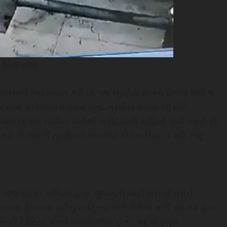
(સર્કલમાં)
 શખસની અટકાયત કરી છે. આ ત્રણેય શખસ છેલ્લા 6થી 9
સાથે કનેક્શન ધરાવતા હતા. ત્રણેય શખસ લોકોને
િયાર લોકલ વ્યક્તિ પાસેથી ખરીદ્યાની માહિતી સામે આવી છે.
 છે. આજે ત્રણેયને રાજકોટ કોર્ટમાં રિમાન્ડ માટે રજૂ
લોકો રાજકોટમાં એક્ટિવ હતા. ગુજરાતી એટીએસએ તેમને
રધારા ફેલાવવા માટેનું સાહિત્ય અને મેસેજ મળી આવ્યા હતા.
ન્ટી ટેરેરિસ્ટ ગ્રુપે ઝડપી લીધો હતો. આ મોડ્યૂલ