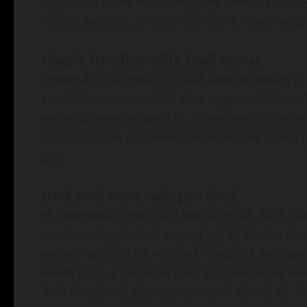
ઝડપી લીધા છે. આ તમામ આરોપીઓ આતંકી સંગઠન અલકાય
એક્ટિવ થયાં હતાં. ગુજરાત એટીએસએ અમન, અબ્દુલ 
મોબાઈલ ચેક કરી તાત્કાલિક ઉઠાવી લઇ ગયા
ગુજરાત ATS એ રાજકોટની સોની બજારમાં આવેલા JP ટા
શખ્સોની અટકાયત કરી છે. જેમાં કાજી આલોંગીર અ
મૂળ પશ્ચિમ બંગાળના વતની છે. ATSના ત્રણ પોલીસ
મોબાઈલ ફોનમાં ફોટો બતાવી આમને ઓળખો છો તેવું પ
હતા.
સમયે સમયે નમાજ પઢતો, કુરાન વાંચતો
જે ચેમ્બરમાંથી બે આરોપીની અટકાયત કરી તેમની સાથ
વાતચીત કરી હતી. તેમને જણાવ્યું હતું કે, શેઠ પાંચ છ 
પણ તમે પૂછી શકો છો, બધા એવું જ કહેશે કે સારો મ
નમાજ પઢતો, કુરાન વાંચતો હતો. કોઈ તેમને મળવા આવ્
તેમને મોબાઈલમાં ફોટા બતાવ્યા આમને ઓળખો છો. તેમ