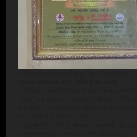
ત્રણેય શખસ રહેતા ત્યાં દીવાલ પર લગાવેલી તસવીર.
ત્રણેય રાજકોટમાં ગોલ્ડ પોલિશનું કામ કરતા
બાંગ્લાદેશનો આકા જેવો મેસેજ આપે એટલે તરત જ ત
પોતાની પાસે રાખ્યા હતા. અહીંયા તેઓ ગોલ્ડ પોલિશનું
કામ કરતા હતા. જ્યારે પડદા પાછળ તેઓ આ મોડેલની વિ
ખાતે બે શખસની અટકાયત કરી હતી.
કાજી આલોંગીર અને તેમના સાળા આકાશની પણ અટક
જમાતુલ મુજાહિદ્દીન બાંગ્લાદેશ સાથે જોડાયેલો હતો.