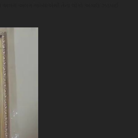
ેશ અને અલગ અલગ જગ્યાએથી તેના લોકો અગાઉ ઝડપાઈ