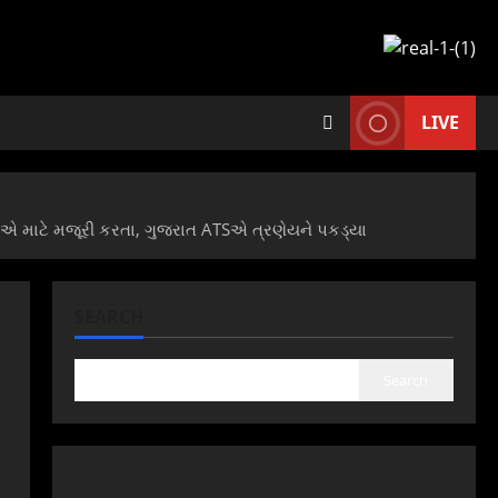
LIVE
ય એ માટે મજૂરી કરતા, ગુજરાત ATSએ ત્રણેયને પકડ્યા
SEARCH
Search