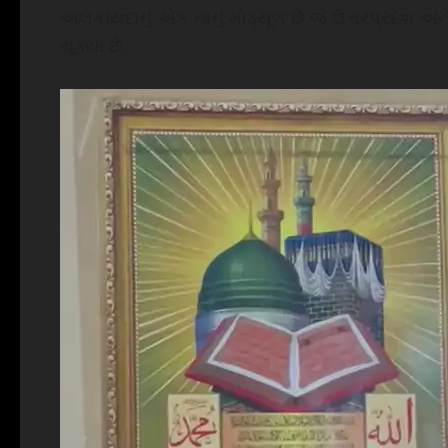
અલકાયદાનું એક નાનું મોડ્યૂલ છે જે ઉત્તરપ્રદ
ચૂક્યા છે.