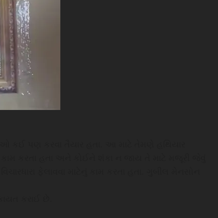
ેઓ કઈ પણ કરવા તૈયાર હતા. આ માટે તેમણે હથિયાર
 કામ કરતા હતા અને કોઈને શંકા ન જાય તે માટે મજૂરી જેવું
ચારધારા ફેલાવવા માટેનું કામ કરતા હતા. ગુબીલ મેનસોન
ાયત કરાઈ છે.