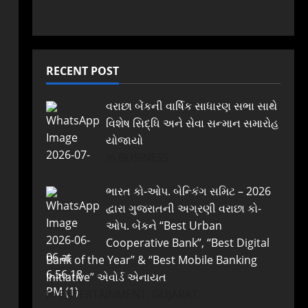
RECENT POST
વરાછા બેંકની વાર્ષિક સાધારણ સભા સાથે
વિશેષ સિદ્ધિ અને સેવા સન્માન સમારોહ
યોજાયો
In BUSINESS
ભારત કો-ઓપ. બેન્કિંગ સમિટ – 2026
દ્વારા ગુજરાતની અગ્રણી વરાછા કો-
ઓપ. બેંકને “Best Urban
Cooperative Bank”, “Best Digital
Bank of the Year” & “Best Mobile Banking
Initiative” એવોર્ડ એનાયત
In ENTERTAINMENT, GUJARAT