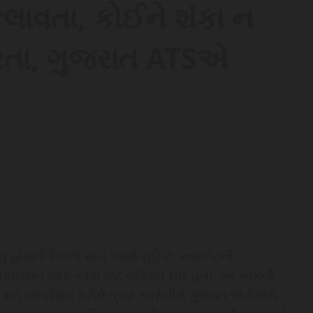
ેલાવતા, કોઈને શંકા ન
રતા, ગુજરાત ATSએ
ં હોવાની વિગતો સામે આવી રહી છે. રાજકોટની
કાયદાને મદદ કરવા માટે સક્રિય થઈ હતી. આ અંગેની
 રાતે ઓપરેશન કરીને ત્રણ આરોપીને ગુજરાત એટીએસે