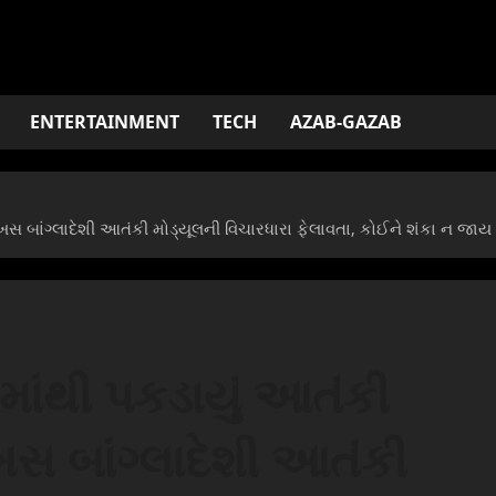
ENTERTAINMENT
TECH
AZAB-GAZAB
 બાંગ્લાદેશી આતંકી મોડ્યૂલની વિચારધારા ફેલાવતા, કોઈને શંકા ન જા
ાંથી પકડાયું આતંકી
સ બાંગ્લાદેશી આતંકી