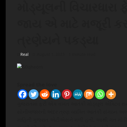
મોડ્યૂલની વિચારધારા ફ
જાય એ માટે મજૂરી ક
ત્રણેયને પકડ્યા
Real
August 1, 2023
1 minute read
Spread the love
ગુજરાતમાં ફરી એક વખત આતંકી મોડ્યૂલ એક્ટિવ થયુ
સોનીબજારની અંદર ત્રણ વ્યક્તિ આતંકી સંગઠન અલ
માહિતી ગુજરાત એટીએસને મળી હતી, આથી ગત મોડી