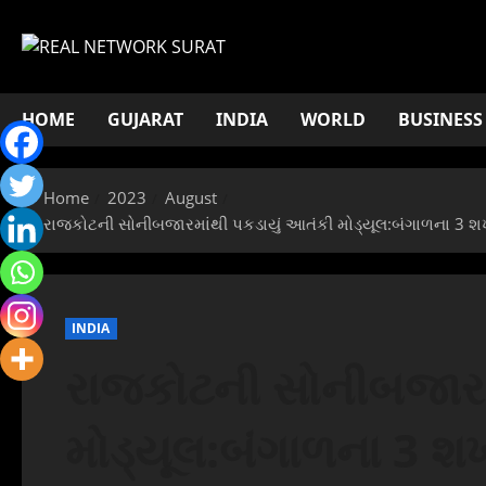
Skip
to
content
HOME
GUJARAT
INDIA
WORLD
BUSINESS
Home
2023
August
રાજકોટની સોનીબજારમાંથી પકડાયું આતંકી મોડ્યૂલ:બંગાળના 3 શખસ
INDIA
રાજકોટની સોનીબજારમ
મોડ્યૂલ:બંગાળના 3 શખ