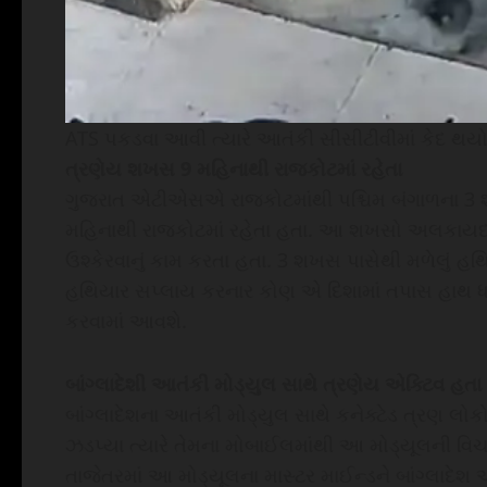
ATS પકડવા આવી ત્યારે આતંકી સીસીટીવીમાં કેદ થયો 
ત્રણેય શખસ 9 મહિનાથી રાજકોટમાં રહેતા
ગુજરાત એટીએસએ રાજકોટમાંથી પશ્ચિમ બંગાળના 3
મહિનાથી રાજકોટમાં રહેતા હતા. આ શખસો અલકાયદા 
ઉશ્કેરવાનું કામ કરતા હતા. 3 શખસ પાસેથી મળેલું હથ
હથિયાર સપ્લાય કરનાર કોણ એ દિશામાં તપાસ હાથ ધરાઈ
કરવામાં આવશે.
બાંગ્લાદેશી આતંકી મોડ્યુલ સાથે ત્રણેય એક્ટિવ હતા
બાંગ્લાદેશના આતંકી મોડ્યુલ સાથે કનેક્ટેડ ત્રણ 
ઝડપ્યા ત્યારે તેમના મોબાઈલમાંથી આ મોડ્યૂલની વિચા
તાજેતરમાં આ મોડ્યૂલના માસ્ટર માઈન્ડને બાંગ્લાદેશ એ