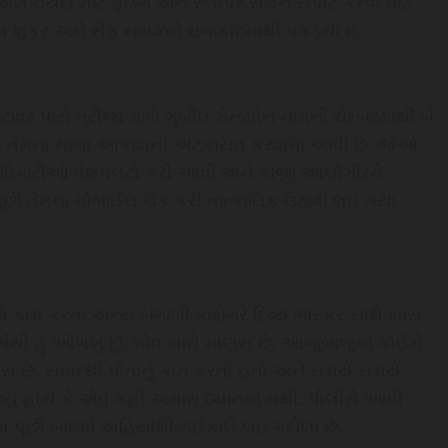
દા માટે ફંડિંગ અને સ્લીપર સેલને સપોર્ટ કરવા માટે
શુકુર અને સૈફ નવાઝને રાજકોટમાંથી પકડ્યા છે
વર પાસે ત્રીજા માળે ગુબીલ મેનસોન નામની ચેમ્બરમાંથી બે
ને તેમના સાળા આકાશની અટકાયત કરવામાં આવી છે. જેઓ
 અધિકારીઓ વેશપલટો કરી આવી અને કાજી આલોંગીરને
ૂછી તેમના મોબાઈલ ચેક કરી તાત્કાલિક ઉઠાવી લઇ ગયા
ે કામ કરતા અન્ય બંગાળી કારીગરે દિવ્ય ભાસ્કર સાથે ખાસ
વર્ષથી હું ઓળખું છું, બોવ સારો માણસ છે, આજુબાજુમાં કોઈને
ાણસ છે. સવારથી પોતાનું કામ કરતો હતો અને સમયે સમયે
યું હોય કે એવું કહી અમારા ધ્યાનમાં નથી. પોલીસે આવી
 પૂછી બાદમાં અહિયાંથી ગઈકાલે લઇ ગયેલા છે.