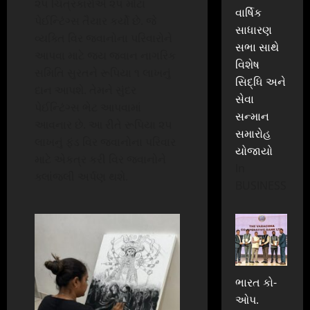
૨૫ ચિત્રકારોએ ૨૫ મોટા
વાર્ષિક
પેઈન્ટિંગ્સ તૈયાર કર્યો છે. જે
સાધારણ
વ્યક્તિ વિર જવાનોના પરિવારોને
સભા સાથે
આપવા માટે જય જવાન નાગરિક
વિશેષ
સમિતિ સુરતને રૂપિયા ૧ લાખનું
સિદ્ધિ અને
દાન આપશે. તેમને સુંદર
સેવા
પેઈન્ટિંગ્સ ભેટ આપવામાં
સન્માન
આવનાર છે. આ રીતે રૂપિયા ૨૫
સમારોહ
લાખનું ફંડ વિર જવાનોના પરિવાર
યોજાયો
માટે એકત્ર કરી વિર જવાનોને
In
ક્લાંજલી અર્પણ થશે.
BUSINESS
ભારત કો-
ઓપ.