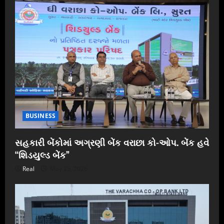
BUSINESS
સહકારી બેંકોમાં અગ્રણી બેંક વરાછા કો-ઓપ. બેંક હવે
“શિડયુલ્ડ બેંક”
Real
May 25, 2026