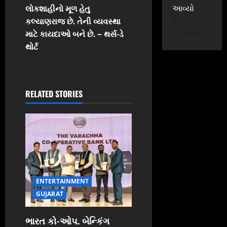
લોકશાહીનો મૂળ હેતુ
આવ્યો
n
કલ્યાણરાજ છે. તેની વ્યવસ્થા
In
માટે કાયદાઓ બને છે. – થર્સ-ડે
GUJARAT
a
થોર્ટ
v
i
RELATED STORIES
g
a
t
i
ENTERTAINMENT
o
GUJARAT
n
ભારત કો-ઓપ. બેન્કિંગ