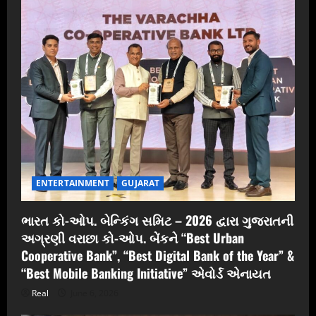
ENTERTAINMENT
GUJARAT
ભારત કો-ઓપ. બેન્કિંગ સમિટ – 2026 દ્વારા ગુજરાતની
અગ્રણી વરાછા કો-ઓપ. બેંકને “Best Urban
Cooperative Bank”, “Best Digital Bank of the Year” &
“Best Mobile Banking Initiative” એવોર્ડ એનાયત
Real
June 6, 2026