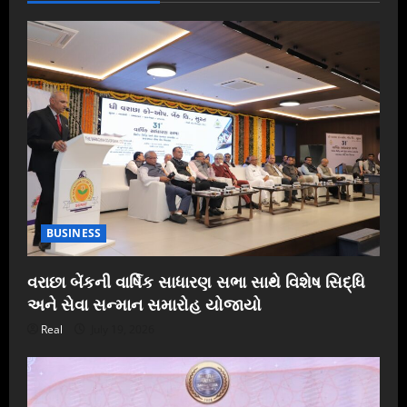
BUSINESS
વરાછા બેંકની વાર્ષિક સાધારણ સભા સાથે વિશેષ સિદ્ધિ
અને સેવા સન્માન સમારોહ યોજાયો
Real
July 19, 2026