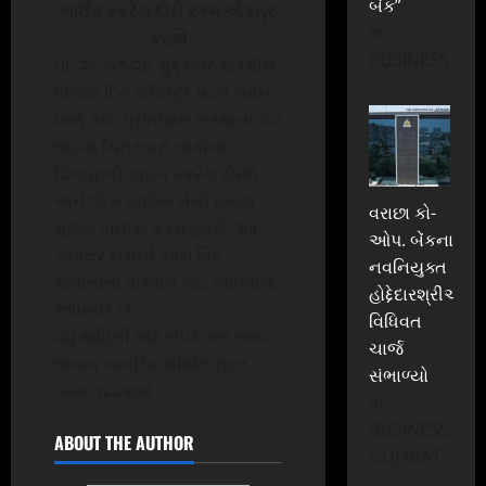
બેંક”
લાઈવ સ્ક્રેચ દોરી રકમ એકત્ર
In
કરાશે
BUSINESS
તા. ૨૬-૦૭-૨૪ શુક્રવારે કારગીલ
વિજય દિને સૌરાષ્ટ્ર પટેલ ભવન
ખાતે કલા પ્રતિષ્ઠાન સંસ્થાના ૩૦
જેટલા ચિત્રકારો લોકોના
વિનામુલ્યે લાઈવ સ્ક્રેચ દોરશે
અને જે તે વ્યક્તિ તેની ઈચ્છા
વરાછા કો-
મુજબ બોક્ષમાં રકમ મુકશે. આ
ઓપ. બેંકના
એકત્ર થયેલી રકમ વિર
નવનિયુક્ત
જવાનોના પરિવારો માટે આપવામાં
હોદ્દેદારશ્રીઓએ
આપનાર છે.
વિધિવત
વધુ માહિતી માટે સંપર્ક કરો જય
ચાર્જ
જવાન નાગરિક સમિતિ સુરત
સંભાળ્યો
૯૯૦૯૧૮૮૨૨૨
In
BUSINESS,
ABOUT THE AUTHOR
GUJARAT