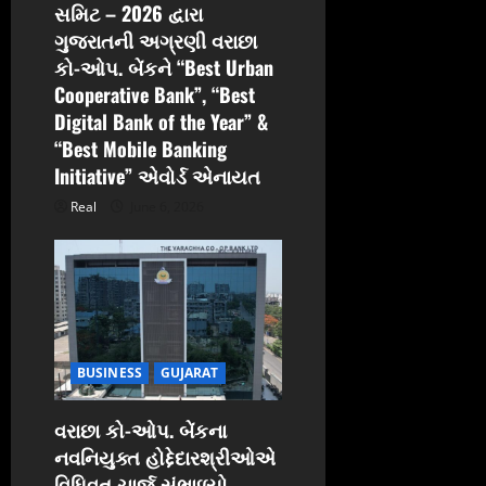
સમિટ – 2026 દ્વારા
ગુજરાતની અગ્રણી વરાછા
કો-ઓપ. બેંકને “Best Urban
Cooperative Bank”, “Best
Digital Bank of the Year” &
“Best Mobile Banking
Initiative” એવોર્ડ એનાયત
Real
June 6, 2026
BUSINESS
GUJARAT
વરાછા કો-ઓપ. બેંકના
નવનિયુક્ત હોદ્દેદારશ્રીઓએ
વિધિવત ચાર્જ સંભાળ્યો