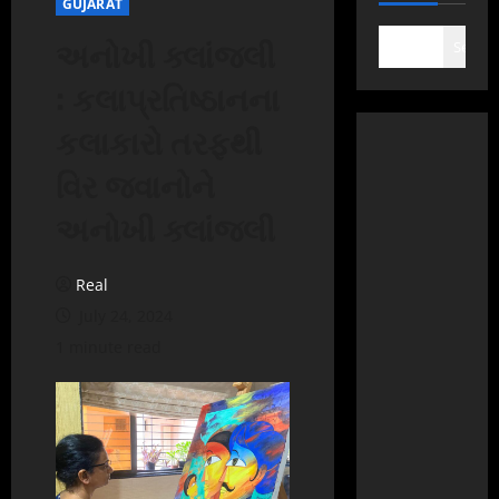
GUJARAT
અનોખી ક્લાંજલી
Search
: કલાપ્રતિષ્ઠાનના
કલાકારો તરફથી
વિર જવાનોને
અનોખી ક્લાંજલી
Real
July 24, 2024
1 minute read