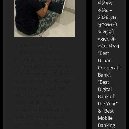
બેન્કિંગ
સમિટ –
2026 દ્વારા
ગુજરાતની
અગ્રણી
વરાછા કો-
કલાપ્રતિષ્ઠાનના શ્રી
ઓપ. બેંકને
રમણીકભાઈ ઝાપડિયા એ
“Best
જણાવ્યું હતું કે, જય જવાન
Urban
નાગરિક સમિતિ સુરત છેલ્લા ૨૫
Cooperative
વર્ષથી વિર જવાનોના પરિવારોને
Bank”,
પુરા સન્માન સાથે આર્થિક સહાય
“Best
અર્પણ કરે છે. ત્યારે હવે આર્ટ-
Digital
શિલ્પના કલાકાર મિત્રો પણ તેના
Bank of
કૌશલ્યથી રાષ્ટ્રપ્રેમભરી
the Year”
ક્લાંજલી અર્પણ કરવાનો નમ્ર
& “Best
પ્રયાસ છે. ગત વર્ષે કારગીલ
Mobile
હિલના બે પેન્ટિંગ્સના રૂપિયા
Banking