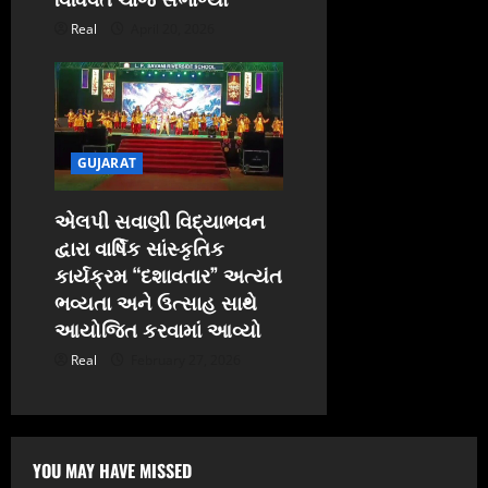
Real
April 20, 2026
GUJARAT
એલપી સવાણી વિદ્યાભવન
દ્વારા વાર્ષિક સાંસ્કૃતિક
કાર્યક્રમ “દશાવતાર” અત્યંત
ભવ્યતા અને ઉત્સાહ સાથે
આયોજિત કરવામાં આવ્યો
Real
February 27, 2026
YOU MAY HAVE MISSED