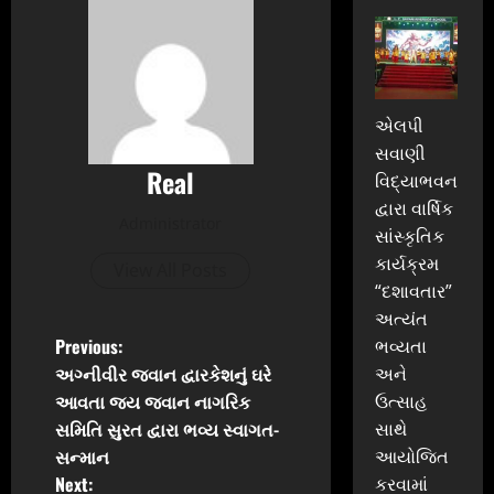
એલપી
સવાણી
Real
વિદ્યાભવન
દ્વારા વાર્ષિક
Administrator
સાંસ્કૃતિક
કાર્યક્રમ
View All Posts
“દશાવતાર”
અત્યંત
P
Previous:
ભવ્યતા
અગ્નીવીર જવાન દ્વારકેશનું ઘરે
અને
o
આવતા જય જવાન નાગરિક
ઉત્સાહ
સમિતિ સુરત દ્વારા ભવ્ય સ્વાગત-
સાથે
s
સન્માન
આયોજિત
t
Next:
કરવામાં