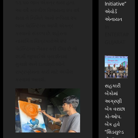
૧૩.૫૦ લાખ એકત્ર થયા હતા.
Initiative”
આ વર્ષે કારગીલ વિજયના ૨૫ વર્ષ
એવોર્ડ
થયા તે નિમિતે અમો રૂપિયા ૨૫
એનાયત
લાખ પેઈન્ટિંગ્સ આપી એકત્ર
In
કરવાનો સંકલ્પ છે. શહેરના
ENTERTAINME
નામાંકિત ચિત્રકારોએ ૨૫
GUJARAT
પેઈન્ટિંગ્સ તૈયાર કરી દીધા છે જે
૨૬મી જુલાઈએ પ્રદર્શનમાં
મુકાશે અને દાતાશ્રીઓને
રાષ્ટ્રપ્રેમના કાર્ય માટે અપીલ
કરવામાં આવશે.
સહકારી
બેંકોમાં
અગ્રણી
બેંક વરાછા
કો-ઓપ.
બેંક હવે
“શિડયુલ્ડ