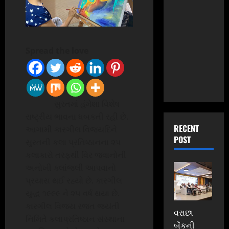
Spread the love
સુરતમાં હંમેશા વિશેષ
રાષ્ટ્રીય ભાવના ધબકતી રહી છે.
RECENT
આગામી કારગીલ વિજયદિને
POST
સુરતની કલા પ્રતિષ્ઠાનના ૨૫
કલાકારો તરફથી વિર જવાનોની
અનોખી ક્લાંજલી આપવાનો
પ્રયાસ થઈ રહ્યો છે. કારગીલ
યુદ્ધ ૧૯૯૯ ને ૨૫ વર્ષ થયા છે.
કારગીલ વિજય રજત જયંતી
વરાછા
નિમિતે કલાપ્રતિષ્ઠાન સંસ્થાના
બેંકની