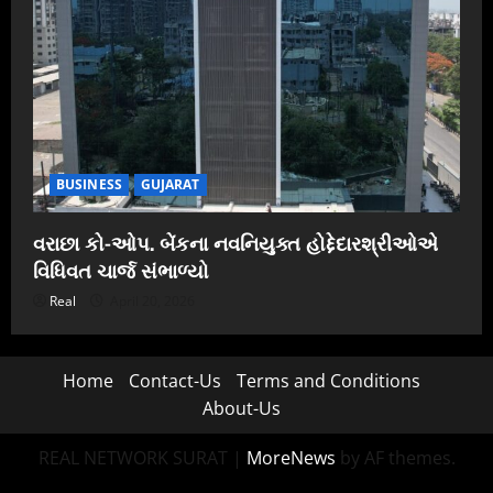
BUSINESS
GUJARAT
વરાછા કો-ઓપ. બેંકના નવનિયુક્ત હોદ્દેદારશ્રીઓએ
વિધિવત ચાર્જ સંભાળ્યો
Real
April 20, 2026
Home
Contact-Us
Terms and Conditions
About-Us
REAL NETWORK SURAT
|
MoreNews
by AF themes.