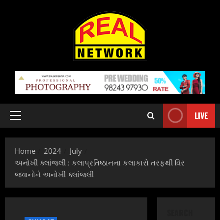
Skip
to
content
LIVE
Primary
Menu
Home
2024
July
અનોખી ક્લાંજલી : કલાપ્રતિષ્ઠાનના કલાકારો તરફથી વિર
જવાનોને અનોખી ક્લાંજલી
SEARCH