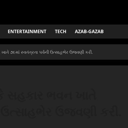
ENTERTAINMENT
TECH
AZAB-GAZAB
ાતે ૭૯માં સ્વતંત્રતા પર્વની ઉત્સાહભેર ઉજવણી કરી.
ંકે સહકાર ભવન ખાતે
વની ઉત્સાહભેર ઉજવણી કરી.