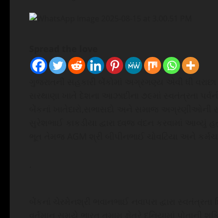
Spread the love
ગુજરાતની સહકારી બેંકોમાં અગ્રગણ્ય એવી ધી વરાછા 
સરથાણા ખાતે દેશના આઝાદીના ૭૯માં સ્વતંત્રતા પર્
બેંકનાં ખાતેદારો,સભાસદો અને સમાજ અગ્રણીઓની સવિ
સુરેશભાઈ કાકડીયા દ્વારા ધ્વજ વંદન કરવામાં આવ્યું હ
ભૂત તેમજ AGM શ્રી બીપીનભાઈ ચોવટિયા અને કર્મ
.
બેંકનાં ચેરમેનશ્રી ભવાનભાઈ નવાપરા દ્વારા સ્વતંત્રતા 
વર્તમાન સમયે ભારત તમામ ક્ષેત્રે દુનિયામાં પોતાની શક્