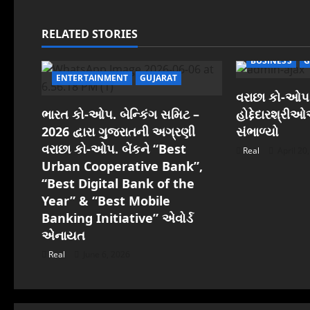
a
RELATED STORIES
v
BUSINESS
G
i
ENTERTAINMENT
GUJARAT
વરાછા કો-ઓપ.
g
ભારત કો-ઓપ. બેન્કિંગ સમિટ –
હોદ્દેદારશ્રી
a
2026 દ્વારા ગુજરાતની અગ્રણી
સંભાળ્યો
વરાછા કો-ઓપ. બેંકને “Best
Real
April 20
t
Urban Cooperative Bank”,
“Best Digital Bank of the
i
Year” & “Best Mobile
o
Banking Initiative” એવોર્ડ
એનાયત
n
Real
June 6, 2026