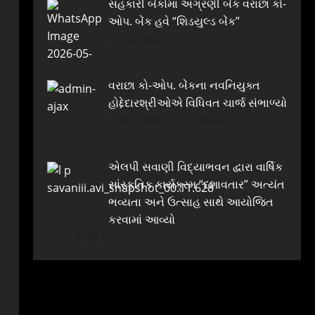
સહકારી બેંકોમાં અગ્રણી બેંક વરાછા કો-
ઓપ. બેંક હવે “શિડયુલ્ડ બેંક”
In BUSINESS
વરાછા કો-ઓપ. બેંકના નવનિયુક્ત
હોદ્દેદારશ્રીઓએ વિધિવત ચાર્જ સંભાળ્યો
In BUSINESS, GUJARAT
એલપી સવાણી વિદ્યાભવન દ્વારા વાર્ષિક
સાંસ્કૃતિક કાર્યક્રમ “દશાવતાર” અત્યંત
ભવ્યતા અને ઉત્સાહ સાથે આયોજિત
કરવામાં આવ્યો
In GUJARAT