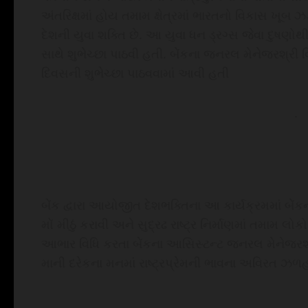
અંતરિક્ષમાં હોય તમામ ક્ષેત્રમાં ભારતનો વિકાસ ખૂ
દેશની યુવા શક્તિ છે. આ યુવા ધન ડ્રગ્સ જેવા દુષણોથી
સાથે શુભેચ્છા પાઠવી હતી. બેંકના જનરલ મેનેજરશ્રી વિ
દિવસની શુભેચ્છા પાઠવવામાં આવી હતી
.
બેંક દ્વારા આયોજીત દેશભક્તિના આ કાર્યક્રમમાં બેં
મોં મીઠું કરાવી અને સુદ્રઢ રાષ્ટ્ર નિર્માણમાં તમામ લ
આભાર વિધિ કરતા બેંકના આસિસ્ટન્ટ જનરલ મેનેજરશ્
માની દરેકના મનમાં રાષ્ટ્રપ્રેમની ભાવના અવિરત ઝળહળ