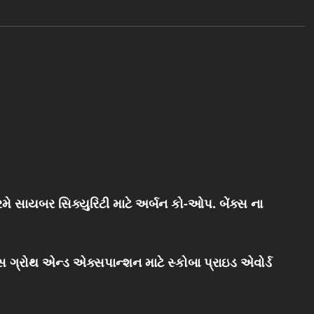
મે સાયબર સિક્યુરિટી માટે અર્બન કો-ઓપ. બેંક્સ ના
સ ગ્રોથ એન્ડ એક્સપાન્શન માટે સ્કોબા પ્રાઇડ એવોર્ડ