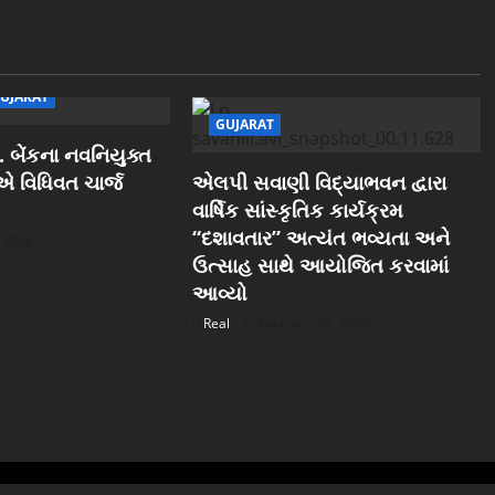
UJARAT
GUJARAT
 બેંકના નવનિયુક્ત
ઓએ વિધિવત ચાર્જ
એલપી સવાણી વિદ્યાભવન દ્વારા
વાર્ષિક સાંસ્કૃતિક કાર્યક્રમ
“દશાવતાર” અત્યંત ભવ્યતા અને
, 2026
ઉત્સાહ સાથે આયોજિત કરવામાં
આવ્યો
Real
February 27, 2026