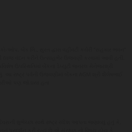
કો-ઓપ. બેંક લિ., સુરત દ્વારા વહીવટી કચેરી “સહકાર ભવન”
વની ધ્વજ વંદન કરીને ઉત્સાહભેર ઉજવણી કરવામાં આવી હતી.
શેષ ઉપસ્થિતિમાં બેંકના ડેપ્યુટી જનરલ મેનેજરશ્રી
તું. આ રાષ્ટ્ર પર્વની ઉજવણીમાં બેંકના AGM શ્રી શૈલેષભાઈ
ચારીઓ પણ જોડાયા હતા
દિવસની શુભેચ્છા સાથે રાષ્ટ્ર સંદેશ આપતા જણાવ્યું હતું કે,
તિનું પ્રદર્શન કરી રહ્યું છે એ સંરક્ષણ નો વિષય હોય કે