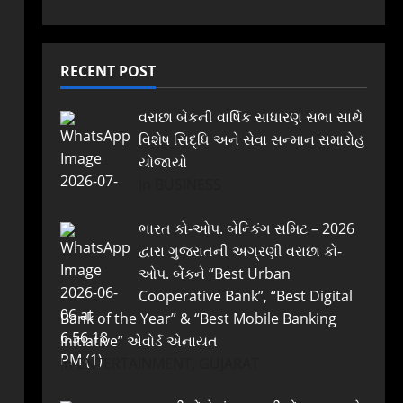
RECENT POST
વરાછા બેંકની વાર્ષિક સાધારણ સભા સાથે
વિશેષ સિદ્ધિ અને સેવા સન્માન સમારોહ
યોજાયો
In BUSINESS
ભારત કો-ઓપ. બેન્કિંગ સમિટ – 2026
દ્વારા ગુજરાતની અગ્રણી વરાછા કો-
ઓપ. બેંકને “Best Urban
Cooperative Bank”, “Best Digital
Bank of the Year” & “Best Mobile Banking
Initiative” એવોર્ડ એનાયત
In ENTERTAINMENT, GUJARAT