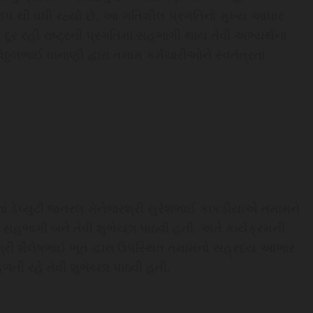
બ ઝડપ થી વધી રહ્યો છે. આ ગતિશીલ પ્રગતિનો મુખ્ય આધાર
 દૂર રહી રાષ્ટ્રની પ્રગતિમાં સહભાગી થાય તેવી અભ્યર્થના
ઠ્ઠલભાઈ ધાનાણી દ્વારા તમામ કર્મચારીઓને સ્વતંત્રતા
કનાં ડેપ્યુટી જનરલ મેનેજરશ્રી સુરેશભાઈ કાકડીયાએ તમામને
ોકો સહભાગી બને તેવી શુભેચ્છા પાઠવી હતી. અંતે કાર્યક્રમની
રી શૈલેષભાઈ ભૂત દ્વારા ઉપસ્થિત તમામનો સહ્રદય આભાર
તી રહે તેવી શુભેચ્છા પાઠવી હતી.