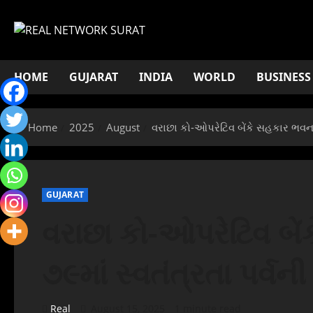
Skip
to
content
HOME
GUJARAT
INDIA
WORLD
BUSINESS
Home
2025
August
વરાછા કો-ઓપરેટિવ બેંકે સહકાર ભવન ખ
GUJARAT
વરાછા કો-ઓપરેટિવ બે
૭૯માં સ્વતંત્રતા પર્
Real
August 15, 2025
1 minute read